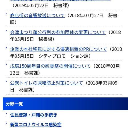
（
2019年02月22日
秘書課
）
商店街の音響放送について
（
2018年07月27日
秘書
課
）
会津まつり藩公行列の参加団体の変更について
（
2018
年05月15日
秘書課
）
企業の本社移転に対する優遇措置のPRについて
（
2018
年05月15日
シティプロモーション課
）
戊辰150周年目の慰霊祭の開催について
（
2018年03月
12日
秘書課
）
公衆トイレの凍結防止対策について
（
2018年03月09
日
秘書課
）
分野一覧
住民登録・戸籍の手続き
新型コロナウイルス感染症