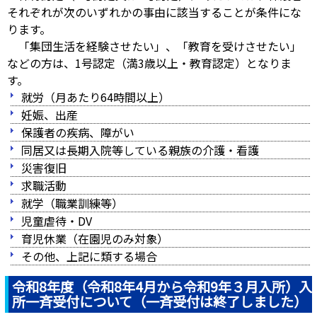
それぞれが次のいずれかの事由に該当することが条件にな
ります。
「集団生活を経験させたい」、「教育を受けさせたい」
などの方は、1号認定（満3歳以上・教育認定）となりま
す。
就労（月あたり64時間以上）
妊娠、出産
保護者の疾病、障がい
同居又は長期入院等している親族の介護・看護
災害復旧
求職活動
就学（職業訓練等）
児童虐待・DV
育児休業（在園児のみ対象）
その他、上記に類する場合
令和8年度（令和8年4月から令和9年３月入所）入
所一斉受付について（一斉受付は終了しました）