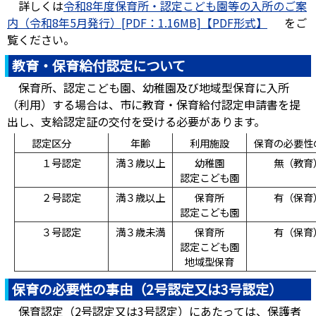
詳しくは
令和8年度保育所・認定こども園等の入所のご案
内（令和8年5月発行）[PDF：1.16MB]
をご
覧ください。
教育・保育給付認定について
保育所、認定こども園、幼稚園及び地域型保育に入所
（利用）する場合は、市に教育・保育給付認定申請書を提
出し、支給認定証の交付を受ける必要があります。
認定区分
年齢
利用施設
保育の必要性
１号認定
満３歳以上
幼稚園
無（教育
認定こども園
２号認定
満３歳以上
保育所
有（保育
認定こども園
３号認定
満３歳未満
保育所
有（保育
認定こども園
地域型保育
保育の必要性の事由（2号認定又は3号認定）
保育認定（2号認定又は3号認定）にあたっては、保護者