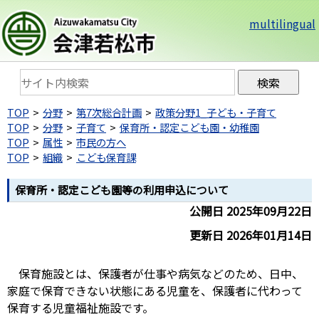
multilingual
TOP
分野
第7次総合計画
政策分野1_子ども・子育て
TOP
分野
子育て
保育所・認定こども園・幼稚園
TOP
属性
市民の方へ
TOP
組織
こども保育課
保育所・認定こども園等の利用申込について
公開日 2025年09月22日
更新日 2026年01月14日
保育施設とは、保護者が仕事や病気などのため、日中、
家庭で保育できない状態にある児童を、保護者に代わって
保育する児童福祉施設です。