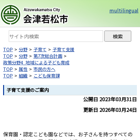
multilingual
TOP
分野
子育て
子育て支援
TOP
分野
第7次総合計画
政策分野4_地域による子ども育成
TOP
属性
市民の方へ
TOP
組織
こども保育課
子育て支援のご案内
公開日 2023年03月31日
更新日 2026年03月24日
保育園・認定こども園などでは、お子さんを持つすべての