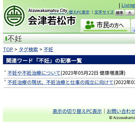
|
Livin
表示の切り替えPC表示
｜
文字サイズ
準
会津若松市
不妊
TOP
タグ検索
不妊
関連ワード「不妊」の記事一覧
不妊や不妊治療について
(
2023年05月22日
健康増進課
)
不妊治療の現状、不妊治療と仕事の両立に向けて
(
2022年
表示の切り替えPC表示
｜
お問い合わ
© Aizuwakamats