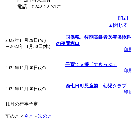
電話 0242-22-3175
印刷
▲閉じる
国保税、後期高齢者医療保険料
2022年11月29日(火)
の夜間窓口
～
2022年11月30日(水)
印
子育て支援「すきっぷ」
2022年11月30日(水)
印
西七日町児童館 幼児クラブ
2022年11月30日(水)
印
11月の行事予定
前の月
＜
今月
＞
次の月