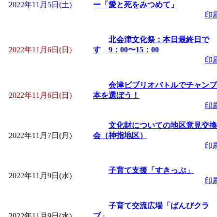
～
」 受付期間：～2026/
2022年11月5日(土)
ー「愛と死をみつめて」
印
「
子育て交流広場「ば
北会津文化祭：本日最終日で
2022年11月6日(日)
す 9：00〜15：00
間：2026/08/10～2026/0
印
「
赤ちゃん交流広場「
会津ビブリオバトルでチャンプ
2022年11月6日(日)
本を選ぼう！
間：2026/08/10～2026/0
印
文化財についての地区意見交換
「
みなづる号乗車体験
2022年11月7日(月)
会（神指地区）
印
de 健康づくり」
」 受付
子育て支援「すきっぷ」
2022年11月9日(水)
印
「
堂島地区歴史ウオー
子育て交流広場「ばんびクラ
す
」 受付期間：～2026/
2022年11月9日(水)
ブ」