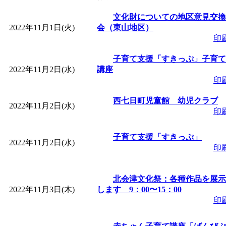
「
皆鶴姫のこびる塾～
文化財についての地区意見交換
2022年11月1日(火)
会（東山地区）
印
～
」 受付期間：～2026/
子育て支援「すきっぷ」子育て
2022年11月2日(水)
講座
「
子育て講座「ばんび
印
2026/07/10～2026/08/2
西七日町児童館 幼児クラブ
2022年11月2日(水)
印
「
子育て交流広場「ば
子育て支援「すきっぷ」
2022年11月2日(水)
印
間：2026/07/13～2026/0
北会津文化祭：各種作品を展示
「
子育て交流広場「ば
2022年11月3日(木)
します 9：00〜15：00
印
間：2026/08/10～2026/0