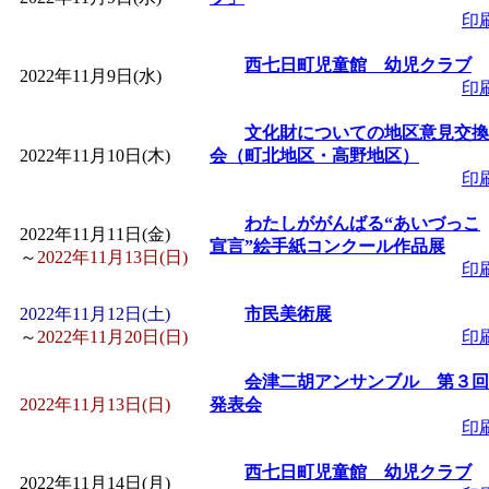
印
「
みなづる号乗車体験
西七日町児童館 幼児クラブ
2022年11月9日(水)
印
de 健康づくり」
」 受付
文化財についての地区意見交換
2022年11月10日(木)
会（町北地区・高野地区）
「
皆鶴姫のこびる塾～
印
～
」 受付期間：～2026/
わたしががんばる“あいづっこ
2022年11月11日(金)
宣言”絵手紙コンクール作品展
～
2022年11月13日(日)
印
「
みなづる号乗車体験
2022年11月12日(土)
市民美術展
～
2022年11月20日(日)
印
de 健康づくり」
」 受付
会津二胡アンサンブル 第３回
2022年11月13日(日)
発表会
印
西七日町児童館 幼児クラブ
2022年11月14日(月)