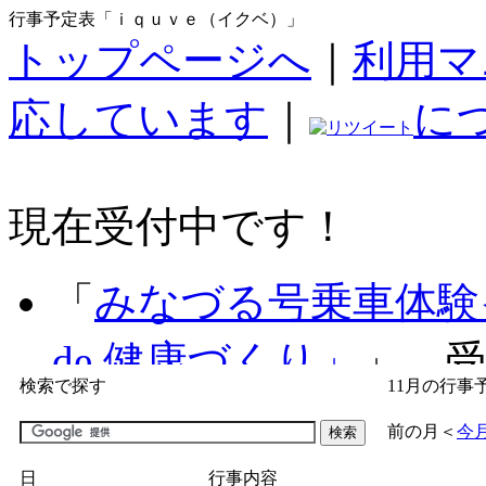
行事予定表「ｉｑｕｖｅ（イクベ）」
トップページへ
｜
利用マ
応しています
｜
に
現在受付中です！
「
みなづる号乗車体験
de 健康づくり」
」 受付
検索で探す
11月の行事
「
子育て交流広場「ば
前の月
＜
今
間：2026/07/09～2026/0
日
行事内容