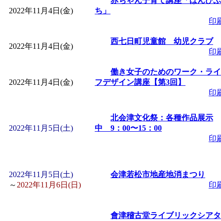
赤ちゃん子育て講座「ばんびぷ
「
赤ちゃん子育て講座
2022年11月4日(金)
ち」
印
付期間：2026/08/10～20
西七日町児童館 幼児クラブ
2022年11月4日(金)
印
「
赤ちゃん子育て講座
働き女子のためのワーク・ライ
2022年11月4日(金)
フデザイン講座【第3回】
付期間：2026/08/10～20
印
「
まだまだ暑い！コミ
北会津文化祭：各種作品展示
2022年11月5日(土)
中 9：00〜15：00
印
レクリエーション 障
ットせよ！
」 受付期間：
2022年11月5日(土)
会津若松市地産地消まつり
～
2022年11月6日(日)
印
「
皆鶴姫のこびる塾～
會津稽古堂ライブリックシアタ