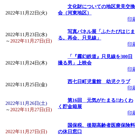
文化財についての地区意見交換
2022年11月22日(火)
会（河東地区）
印
写真パネル展「ふたたびはじま
2022年11月23日(水)
る。再会、只見線」
～
2022年11月27日(日)
印
「『霧幻鉄道』只見線を300日
2022年11月24日(木)
撮る男」上映会
印
西七日町児童館 幼児クラブ
2022年11月25日(金)
印
第16回 元気がたまる!!わくわ
2022年11月26日(土)
く貯金箱展
～
2022年11月27日(日)
印
国保税、後期高齢者医療保険料
2022年11月27日(日)
の休日窓口