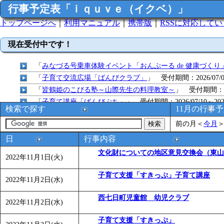
行事予定表「ｉｑｕｖｅ（イクベ）」
トップページへ
｜
利用マニュアル
｜
携帯版
｜
RSSに対応して
現在受付中です！
「
みなづる号乗車体験イベント「おんぷーる de 健康づくり
「
子育て交流広場「ばんびクラブ」
」 受付期間：2026/07/09
「
皆鶴姫のこびる塾～山際先生の料理教室～
」 受付期間：～20
「
子育て講座「ばんびぷち」
」 受付期間：2026/07/10～2026
検索で探す
11月の行事
「
子育て交流広場「ばんびクラブ」
」 受付期間：2026/07/13
前の月
＜
今月
「
子育て交流広場「ばんびクラブ」
」 受付期間：2026/08/10
「
赤ちゃん子育て講座「ばんびぷち」
」 受付期間：2026/08/1
日
行事内容
「
赤ちゃん子育て講座「ばんびぷち」
」 受付期間：2026/08/1
文化財についての地区意見交換会（東山
2022年11月1日(火)
「
まだまだ暑い！コミプの夏！！第11回 水中レクリエーシ
「
皆鶴姫のこびる塾～山際先生の料理教室～
」 受付期間：～20
子育て支援「すきっぷ」子育て講座
2022年11月2日(水)
「
子育て交流広場「ばんびクラブ」
」 受付期間：2026/08/10
「
赤ちゃん交流広場「ばんびぷち」
西七日町児童館 幼児クラブ
」 受付期間：2026/08/10
2022年11月2日(水)
「
みなづる号乗車体験イベント「おんぷーる de 健康づくり
子育て支援「すきっぷ」
「
堂島地区歴史ウオークの参加者を募集します
」 受付期間：～