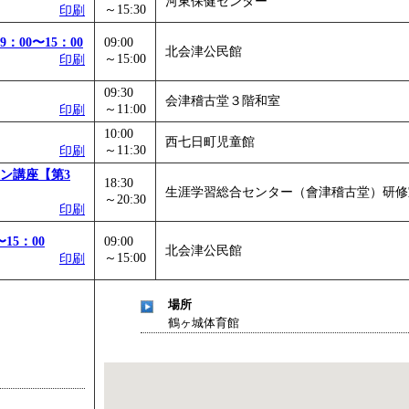
河東保健センター
～15:30
印刷
」
」 受付期間：～2026/11/05
26/11/30
00〜15：00
09:00
北会津公民館
～15:00
印刷
」
」 受付期間：～2026/12/03
09:30
会津稽古堂３階和室
～11:00
印刷
10:00
西七日町児童館
～11:30
印刷
ン講座【第3
18:30
生涯学習総合センター（會津稽古堂）研修
～20:30
印刷
15：00
09:00
北会津公民館
～15:00
印刷
場所
鶴ヶ城体育館