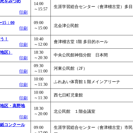
死をみつめ
14:00
生涯学習総合センター（會津稽古堂）多目
～15:57
印刷
15：00
09:00
北会津公民館
～15:00
印刷
う！
10:40
會津稽古堂 1階 多目的ホール
～12:00
印刷
地区）
18:30
中央公民館神指分館 日本間
～20:30
印刷
09:30
河東公民館（2F）
～11:00
印刷
10:00
ふれあい体育館１階メインアリーナ
～11:30
印刷
10:00
西七日町児童館
～11:30
印刷
地区・高野地
18:30
北公民館 １階会議室
～20:00
印刷
手紙コンクール
09:00
生涯学習総合センター（會津稽古堂）市民
～17:00