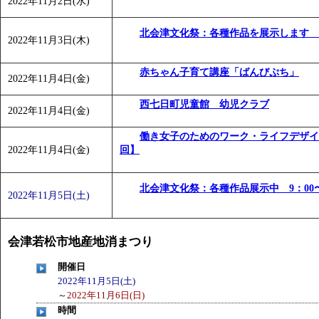
2022年11月2日(水)
「
みなづる号乗車体験イベント「おんぷーる de 健康づくり
「
皆鶴姫のこびる塾～山際先生の料理教室～
」 受付期間：～20
北会津文化祭：各種作品を展示します 9：
2022年11月3日(木)
「
みなづる号乗車体験イベント「おんぷーる de 健康づくり
赤ちゃん子育て講座「ばんびぷち」
2022年11月4日(金)
西七日町児童館 幼児クラブ
2022年11月4日(金)
働き女子のためのワーク・ライフデザイ
2022年11月4日(金)
回】
北会津文化祭：各種作品展示中 9：00〜
2022年11月5日(土)
会津若松市地産地消まつり
開催日
2022年11月5日(土)
～
2022年11月6日(日)
時間