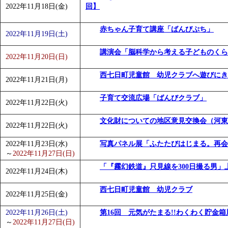
2022年11月18日(金)
回】
赤ちゃん子育て講座「ばんびぷち」
2022年11月19日(土)
講演会「脳科学から考える子どものくら
2022年11月20日(日)
西七日町児童館 幼児クラブへ遊びにき
2022年11月21日(月)
子育て交流広場「ばんびクラブ」
2022年11月22日(火)
文化財についての地区意見交換会（河東
2022年11月22日(火)
2022年11月23日(水)
写真パネル展「ふたたびはじまる。再会
～
2022年11月27日(日)
「『霧幻鉄道』只見線を300日撮る男」
2022年11月24日(木)
西七日町児童館 幼児クラブ
2022年11月25日(金)
2022年11月26日(土)
第16回 元気がたまる!!わくわく貯金箱
～
2022年11月27日(日)