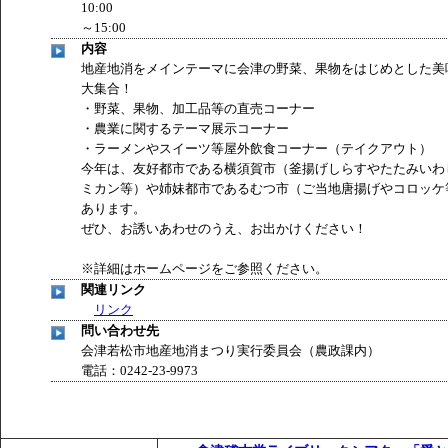
10:00
～15:00
内容
地産地消をメインテーマに会津の野菜、果物をはじめとした美
大集合！
・野菜、果物、加工品等の直売コーナー
・農業に関するテーマ展示コーナー
・ラーメンやスイーツ等屋外飲食コーナー（テイクアウト）
今年は、友好都市である横須賀市（釜揚げしらすやたたみいわ
ミカン等）や姉妹都市であるむつ市（ご当地唐揚げやコロッケ
あります。
ぜひ、お誘いあわせのうえ、お出かけください！
※詳細はホームページをご参照ください。
関連リンク
リンク
問い合わせ先
会津若松市地産地消まつり実行委員会（農政課内）
電話：0242-23-9973