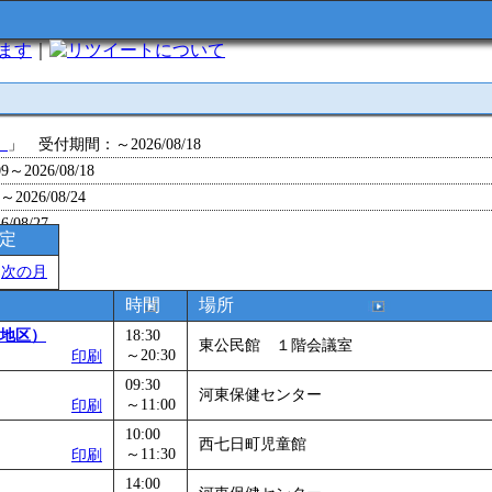
います
｜
について
」
」 受付期間：～2026/08/18
～2026/08/18
26/08/24
/08/27
予定
～2026/08/28
＞
次の月
～2026/09/01
0～2026/09/07
時間
場所
0～2026/09/11
地区）
18:30
東公民館 １階会議室
ョン 障害物競争でお土産をゲットせよ！
～20:30
」 受付期間：～2026/09/13
印刷
26/09/14
09:30
河東保健センター
～11:00
印刷
～2026/09/15
～2026/09/28
10:00
西七日町児童館
～11:30
印刷
」
」 受付期間：～2026/09/29
14:00
2026/09/30