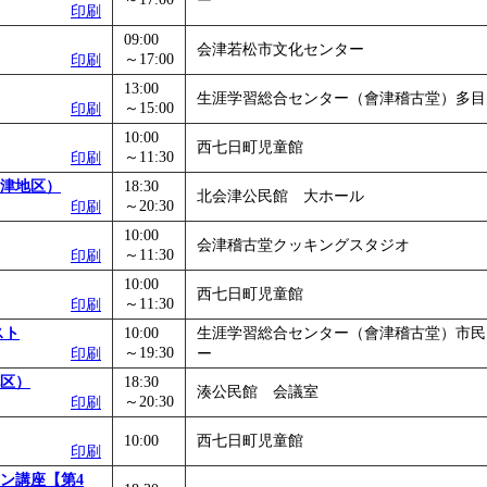
ー
印刷
09:00
会津若松市文化センター
～17:00
印刷
13:00
生涯学習総合センター（會津稽古堂）多目
～15:00
印刷
10:00
西七日町児童館
～11:30
印刷
津地区）
18:30
北会津公民館 大ホール
～20:30
印刷
10:00
会津稽古堂クッキングスタジオ
～11:30
印刷
10:00
西七日町児童館
～11:30
印刷
スト
10:00
生涯学習総合センター（會津稽古堂）市民
～19:30
印刷
ー
区）
18:30
湊公民館 会議室
～20:30
印刷
10:00
西七日町児童館
印刷
ン講座【第4