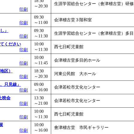
18:30
生涯学習総合センター（會津稽古堂）研修
～20:30
印刷
09:30
会津稽古堂３階和室
～11:00
印刷
し」
09:30
生涯学習総合センター（會津稽古堂）多目
～11:30
印刷
てください
10:00
西七日町児童館
～11:30
印刷
10:00
会津稽古堂多目的ホール
～11:45
印刷
地区）
18:30
河東公民館 大ホール
～20:30
印刷
、只見線」
09:00
会津若松市文化センター
～16:00
印刷
上映会
13:30
会津若松市文化センター
～21:00
印刷
10:00
西七日町児童館
～11:30
印刷
展
10:00
會津稽古堂 市民ギャラリー
～16:00
印刷