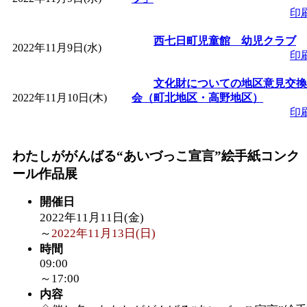
印
「
みなづる号乗車体験
西七日町児童館 幼児クラブ
2022年11月9日(水)
印
de 健康づくり」
」 受付
文化財についての地区意見交換
2022年11月10日(木)
会（町北地区・高野地区）
「
皆鶴姫のこびる塾～
印
～
」 受付期間：～2026/
わたしががんばる“あいづっこ宣言”絵手紙コンク
ール作品展
「
みなづる号乗車体験
開催日
de 健康づくり」
」 受付
2022年11月11日(金)
～
2022年11月13日(日)
時間
09:00
～17:00
内容