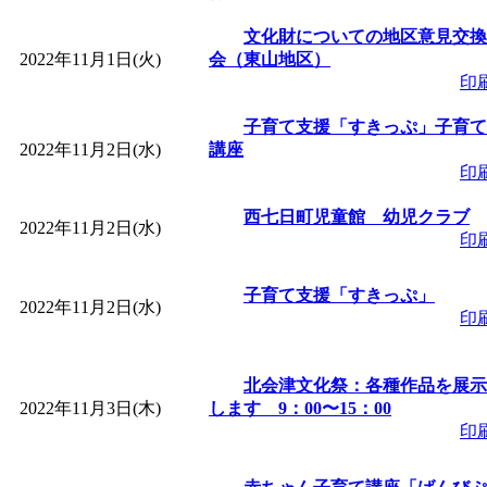
「
皆鶴姫のこびる塾～
文化財についての地区意見交換
2022年11月1日(火)
会（東山地区）
印
～
」 受付期間：～2026/
子育て支援「すきっぷ」子育て
2022年11月2日(水)
講座
「
子育て講座「ばんび
印
2026/07/10～2026/08/2
西七日町児童館 幼児クラブ
2022年11月2日(水)
印
「
子育て交流広場「ば
子育て支援「すきっぷ」
2022年11月2日(水)
印
間：2026/07/13～2026/0
北会津文化祭：各種作品を展示
「
子育て交流広場「ば
2022年11月3日(木)
します 9：00〜15：00
印
間：2026/08/10～2026/0