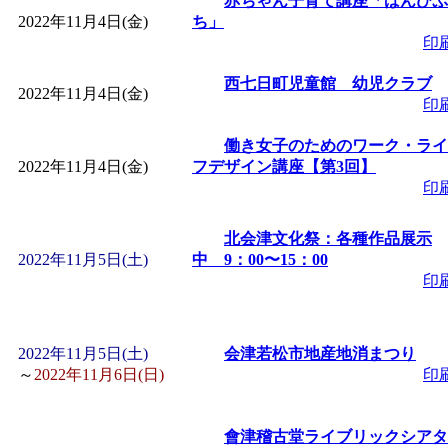
赤ちゃん子育て講座「ばんびぷ
「
赤ちゃん子育て講座
2022年11月4日(金)
ち」
印
付期間：2026/08/10～20
西七日町児童館 幼児クラブ
2022年11月4日(金)
印
「
赤ちゃん子育て講座
働き女子のためのワーク・ライ
2022年11月4日(金)
フデザイン講座【第3回】
付期間：2026/08/10～20
印
「
まだまだ暑い！コミ
北会津文化祭：各種作品展示
2022年11月5日(土)
中 9：00〜15：00
印
レクリエーション 障
ットせよ！
」 受付期間：
2022年11月5日(土)
会津若松市地産地消まつり
～
2022年11月6日(日)
印
「
皆鶴姫のこびる塾～
會津稽古堂ライブリックシアタ