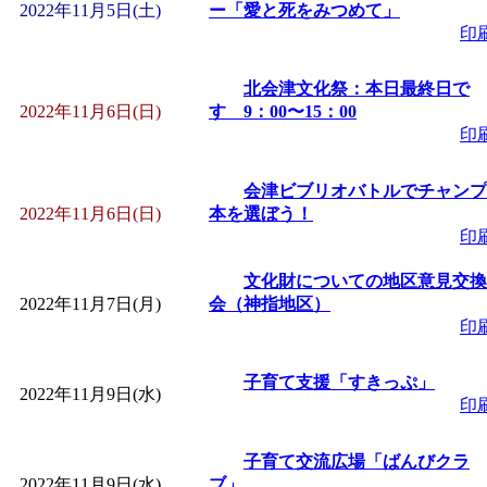
～
」 受付期間：～2026/
2022年11月5日(土)
ー「愛と死をみつめて」
印
「
子育て交流広場「ば
北会津文化祭：本日最終日で
2022年11月6日(日)
す 9：00〜15：00
間：2026/08/10～2026/0
印
「
赤ちゃん交流広場「
会津ビブリオバトルでチャンプ
2022年11月6日(日)
本を選ぼう！
間：2026/08/10～2026/0
印
文化財についての地区意見交換
「
みなづる号乗車体験
2022年11月7日(月)
会（神指地区）
印
de 健康づくり」
」 受付
子育て支援「すきっぷ」
2022年11月9日(水)
印
「
堂島地区歴史ウオー
子育て交流広場「ばんびクラ
す
」 受付期間：～2026/
2022年11月9日(水)
ブ」