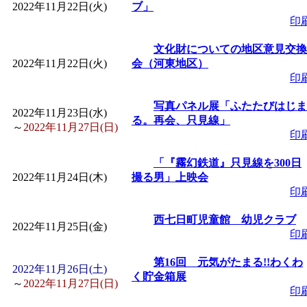
2022年11月22日(火)
ブ」
印
文化財についての地区意見交換
2022年11月22日(火)
会（河東地区）
印
写真パネル展「ふたたびはじま
2022年11月23日(水)
る。再会、只見線」
～
2022年11月27日(日)
印
「『霧幻鉄道』只見線を300日
2022年11月24日(木)
撮る男」上映会
印
西七日町児童館 幼児クラブ
2022年11月25日(金)
印
第16回 元気がたまる!!わくわ
2022年11月26日(土)
く貯金箱展
～
2022年11月27日(日)
印