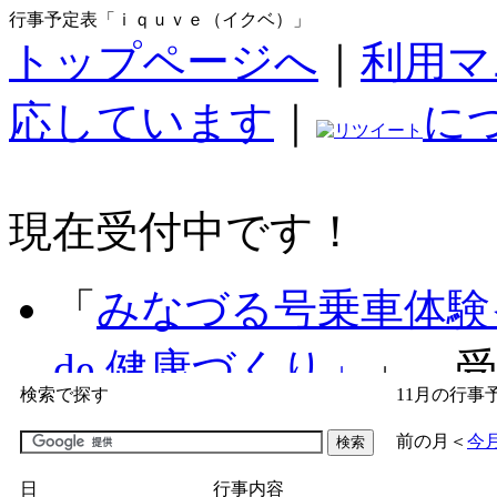
行事予定表「ｉｑｕｖｅ（イクベ）」
トップページへ
｜
利用マ
応しています
｜
に
現在受付中です！
「
みなづる号乗車体験
de 健康づくり」
」 受付
検索で探す
11月の行事
「
子育て交流広場「ば
前の月
＜
今
間：2026/07/09～2026/0
日
行事内容