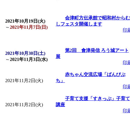
「
皆鶴姫のこびる塾～
会津町方伝承館で昭和村からむ
2021年10月19日(火)
しフェスタ開催します
～
」 受付期間：～2026/
～
2021年11月7日(日)
印
「
子育て講座「ばんび
第2回 會津発信 ろう城アート
2021年10月30日(土)
展
2026/07/10～2026/08/2
～
2021年11月3日(水)
印
「
子育て交流広場「ば
赤ちゃん交流広場「ばんびぷ
2021年11月2日(火)
ち」
印
間：2026/07/13～2026/0
子育て支援「すきっぷ」子育て
「
子育て交流広場「ば
2021年11月2日(火)
講座
印
間：2026/08/10～2026/0