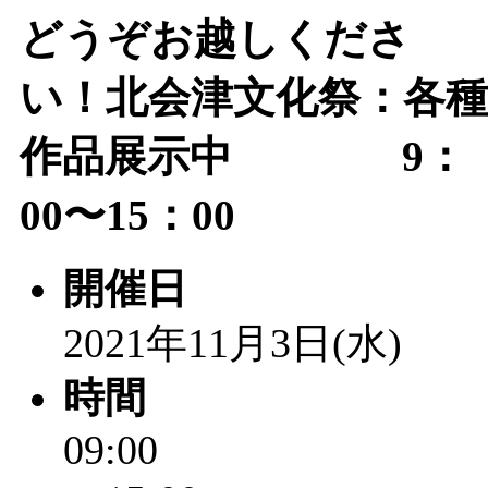
「
赤ちゃん子育て講座
どうぞお越しくださ
付期間：2026/08/10～20
い！北会津文化祭：各種
「
赤ちゃん子育て講座
作品展示中 9：
付期間：2026/08/10～20
00〜15：00
「
まだまだ暑い！コミ
開催日
レクリエーション 障
2021年11月3日(水)
ットせよ！
」 受付期間：
時間
「
皆鶴姫のこびる塾～
09:00