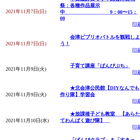
祭：各種作品展示
2021年11月7日(日)
中 9：00〜15：
00
印
会津ビブリオバトルを観戦しよ
2021年11月7日(日)
う！
印
子育て講座「ばんびぷち」
2021年11月9日(火)
印
★北会津公民館【DIYなんでも
2021年11月9日(火)
作り隊】学習会
印
★放課後子ども教室 【あらた
2021年11月10日(水)
てわんぱく遊び隊】
印
「ばんびクラブ」＆「すきっ