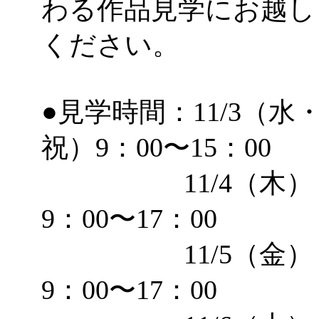
わる作品見学にお越し
「
みなづる号乗車体験
ください。
de 健康づくり」
」 受付
●見学時間：11/3（水
「
皆鶴姫のこびる塾～
祝）9：00〜15：00
～
」 受付期間：～2026/
11/4（木）
「
みなづる号乗車体験
9：00〜17：00
de 健康づくり」
」 受付
11/5（金）
9：00〜17：00