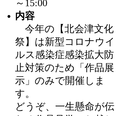
～15:00
～
」 受付期間：～2026/
内容
「
子育て交流広場「ば
今年の【北会津文化
間：2026/08/10～2026/0
祭】は新型コロナウイ
「
赤ちゃん交流広場「
ルス感染症感染拡大防
間：2026/08/10～2026/0
止対策のため「作品展
「
みなづる号乗車体験
示」のみで開催しま
de 健康づくり」
」 受付
す。
「
堂島地区歴史ウオー
どうぞ、一生懸命が伝
す
」 受付期間：～2026/