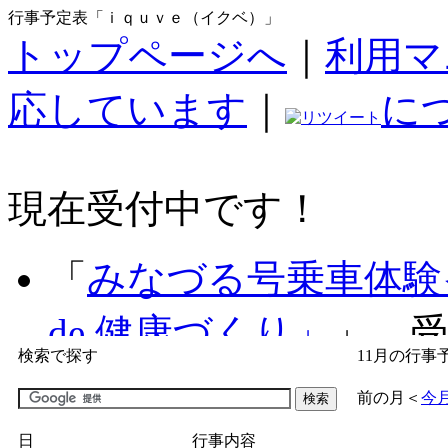
行事予定表「ｉｑｕｖｅ（イクベ）」
トップページへ
｜
利用マ
応しています
｜
に
現在受付中です！
「
みなづる号乗車体験
de 健康づくり」
」 受付
検索で探す
11月の行事
「
子育て交流広場「ば
前の月
＜
今
間：2026/07/09～2026/0
日
行事内容