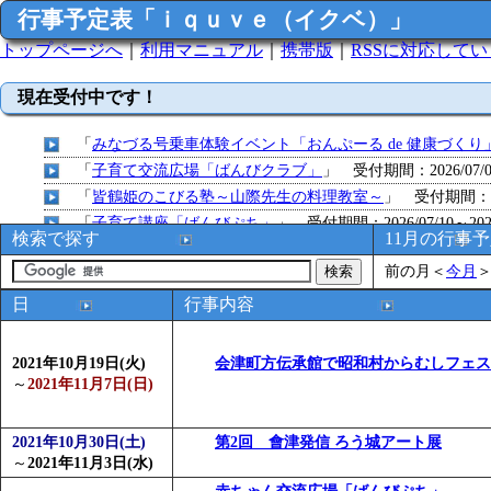
行事予定表「ｉｑｕｖｅ（イクベ）」
トップページへ
｜
利用マニュアル
｜
携帯版
｜
RSSに対応して
現在受付中です！
「
みなづる号乗車体験イベント「おんぷーる de 健康づくり
「
子育て交流広場「ばんびクラブ」
」 受付期間：2026/07/09
「
皆鶴姫のこびる塾～山際先生の料理教室～
」 受付期間：～20
「
子育て講座「ばんびぷち」
」 受付期間：2026/07/10～2026
検索で探す
11月の行事
「
子育て交流広場「ばんびクラブ」
」 受付期間：2026/07/13
前の月
＜
今月
「
子育て交流広場「ばんびクラブ」
」 受付期間：2026/08/10
「
赤ちゃん子育て講座「ばんびぷち」
」 受付期間：2026/08/1
日
行事内容
「
赤ちゃん子育て講座「ばんびぷち」
」 受付期間：2026/08/1
「
まだまだ暑い！コミプの夏！！第11回 水中レクリエーシ
2021年10月19日(火)
会津町方伝承館で昭和村からむしフェス
「
皆鶴姫のこびる塾～山際先生の料理教室～
」 受付期間：～20
～
2021年11月7日(日)
「
子育て交流広場「ばんびクラブ」
」 受付期間：2026/08/10
「
赤ちゃん交流広場「ばんびぷち」
」 受付期間：2026/08/10
2021年10月30日(土)
第2回 會津発信 ろう城アート展
「
みなづる号乗車体験イベント「おんぷーる de 健康づくり
～
2021年11月3日(水)
「
堂島地区歴史ウオークの参加者を募集します
」 受付期間：～