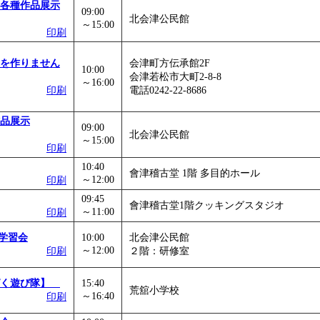
各種作品展示
09:00
北会津公民館
～15:00
印刷
を作りません
会津町方伝承館2F
10:00
会津若松市大町2-8-8
～16:00
印刷
電話0242-22-8686
品展示
09:00
北会津公民館
～15:00
印刷
10:40
會津稽古堂 1階 多目的ホール
～12:00
印刷
09:45
會津稽古堂1階クッキングスタジオ
～11:00
印刷
学習会
10:00
北会津公民館
～12:00
印刷
２階：研修室
ぱく遊び隊】
15:40
荒舘小学校
～16:40
印刷