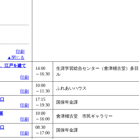
印刷
▲閉じる
、江戸を建て
14:00
生涯学習総合センター（會津稽古堂）多目
～16:30
ル
印刷
10:00
ふれあいハウス
～11:30
印刷
口
17:15
国保年金課
～19:30
印刷
展
10:00
會津稽古堂 市民ギャラリー
～16:00
印刷
口
08:30
国保年金課
～17:00
印刷