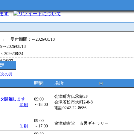
います
｜
について
」
」 受付期間：～2026/08/18
～2026/08/18
26/08/24
/08/27
予定
～2026/08/28
＞
次の月
～2026/09/01
0～2026/09/07
時間
場所
0～2026/09/11
会津町方伝承館2F
ョン 障害物競争でお土産をゲットせよ！
」 受付期間：～2026/09/13
タ開催します
09:00
会津若松市大町2-8-8
26/09/14
～18:00
印刷
電話0242-22-8686
～2026/09/15
～2026/09/28
09:00
會津稽古堂 市民ギャラリー
」
」 受付期間：～2026/09/29
～17:00
印刷
2026/09/30