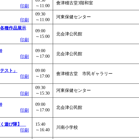
09:30
會津稽古堂3階和室
～11:00
」
」 受付期間：～2026/11/05
印刷
26/11/30
09:30
河東保健センター
～11:00
印刷
」
」 受付期間：～2026/12/03
各種作品展示
09:00
北会津公民館
～15:00
印刷
0
09:00
北会津公民館
～17:00
印刷
テスト」
09:00
會津稽古堂 市民ギャラリー
～17:00
印刷
09:30
河東保健センター
～15:30
印刷
0
09:00
北会津公民館
～17:00
印刷
ぱく遊び隊】
15:40
川南小学校
～16:40
印刷