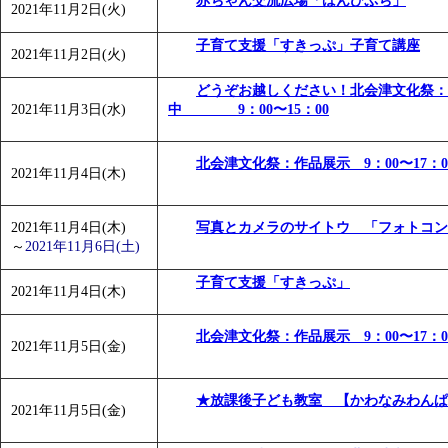
赤ちゃん交流広場「ばんびぷち」
2021年11月2日(火)
「
みなづる号乗車体験イベント「おんぷーる de 健康づくり
「
皆鶴姫のこびる塾～山際先生の料理教室～
」 受付期間：～20
子育て支援「すきっぷ」子育て講座
2021年11月2日(火)
「
みなづる号乗車体験イベント「おんぷーる de 健康づくり
どうぞお越しください！北会津文化祭：
2021年11月3日(水)
中 9：00〜15：00
北会津文化祭：作品展示 9：00〜17：0
2021年11月4日(木)
2021年11月4日(木)
写真とカメラのサイトウ 「フォトコン
～
2021年11月6日(土)
子育て支援「すきっぷ」
2021年11月4日(木)
北会津文化祭：作品展示 9：00〜17：0
2021年11月5日(金)
★放課後子ども教室 【かわなみわん
2021年11月5日(金)