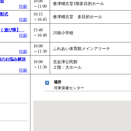
会
10:00
會津稽古堂1階多目的ホール
～11:00
印刷
彰式
16:15
會津稽古堂 多目的ホール
～16:45
印刷
ぱく遊び隊】
15:40
川南小学校
～16:40
印刷
10:00
ふれあい体育館メインアリーナ
～11:30
印刷
痛のお悩み解決
10:00
北会津公民館
～11:30
２階：大ホール
印刷
場所
河東保健センター