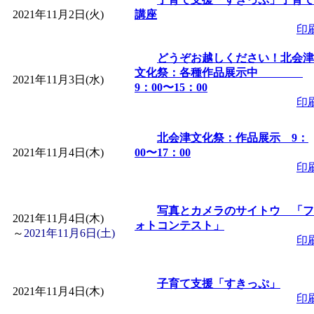
「
子育て交流広場「ば
2021年11月2日(火)
講座
印
間：2026/08/10～2026/0
どうぞお越しください！北会津
文化祭：各種作品展示中
2021年11月3日(水)
9：00〜15：00
「
赤ちゃん子育て講座
印
付期間：2026/08/10～20
北会津文化祭：作品展示 9：
2021年11月4日(木)
00〜17：00
「
赤ちゃん子育て講座
印
付期間：2026/08/10～20
写真とカメラのサイトウ 「フ
2021年11月4日(木)
ォトコンテスト」
～
2021年11月6日(土)
「
まだまだ暑い！コミ
印
レクリエーション 障
子育て支援「すきっぷ」
2021年11月4日(木)
印