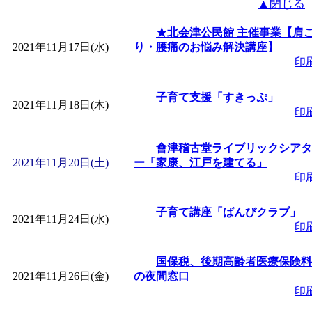
▲閉じる
★北会津公民館 主催事業【肩
2021年11月17日(水)
り・腰痛のお悩み解決講座】
印
子育て支援「すきっぷ」
2021年11月18日(木)
印
會津稽古堂ライブリックシアタ
2021年11月20日(土)
ー「家康、江戸を建てる」
印
子育て講座「ばんびクラブ」
2021年11月24日(水)
印
国保税、後期高齢者医療保険料
2021年11月26日(金)
の夜間窓口
印