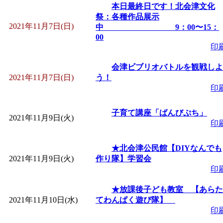
本日最終日です！北会津文化
祭：各種作品展示
「
堂島地区歴史ウオー
2021年11月7日(日)
中 9：00〜15：
00
す
」 受付期間：～2026/
印
会津ビブリオバトルを観戦しよ
「
みなづる号乗車体験
2021年11月7日(日)
う！
印
de 健康づくり」
」 受付
子育て講座「ばんびぷち」
2021年11月9日(火)
印
「
皆鶴姫のこびる塾～
★北会津公民館【DIYなんでも
～
」 受付期間：～2026/
2021年11月9日(火)
作り隊】学習会
印
「
みなづる号乗車体験
★放課後子ども教室 【あらた
2021年11月10日(水)
てわんぱく遊び隊】
de 健康づくり」
」 受付
印