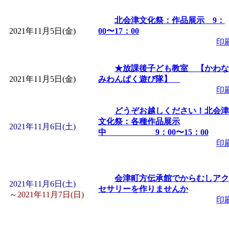
ットせよ！
」 受付期間：
北会津文化祭：作品展示 9：
「
皆鶴姫のこびる塾～
2021年11月5日(金)
00〜17：00
印
～
」 受付期間：～2026/
★放課後子ども教室 【かわな
2021年11月5日(金)
みわんぱく遊び隊】
「
子育て交流広場「ば
印
どうぞお越しください！北会津
間：2026/08/10～2026/0
文化祭：各種作品展示
2021年11月6日(土)
中 9：00〜15：00
「
赤ちゃん交流広場「
印
間：2026/08/10～2026/0
会津町方伝承館でからむしアク
2021年11月6日(土)
セサリーを作りませんか
「
みなづる号乗車体験
～
2021年11月7日(日)
印
de 健康づくり」
」 受付