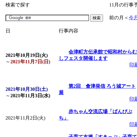
検索で探す
11月の行事
「
子育て交流広場「ば
前の月
＜
今
間：2026/07/09～2026/0
日
行事内容
「
皆鶴姫のこびる塾～
会津町方伝承館で昭和村からむ
2021年10月19日(火)
しフェスタ開催します
～
」 受付期間：～2026/
～
2021年11月7日(日)
印
「
子育て講座「ばんび
第2回 會津発信 ろう城アート
2021年10月30日(土)
展
2026/07/10～2026/08/2
～
2021年11月3日(水)
印
「
子育て交流広場「ば
赤ちゃん交流広場「ばんびぷ
2021年11月2日(火)
ち」
印
間：2026/07/13～2026/0
子育て支援「すきっぷ」子育て