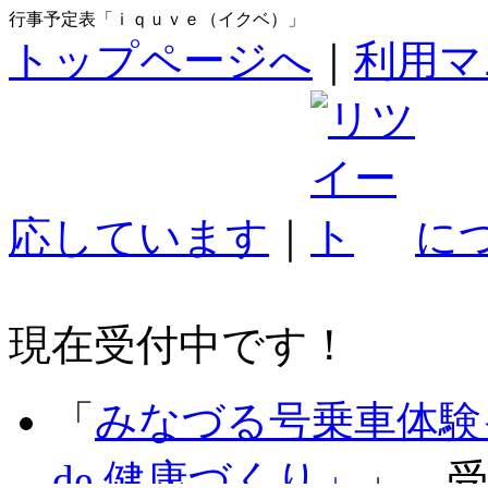
行事予定表「ｉｑｕｖｅ（イクベ）」
トップページへ
｜
利用マ
応しています
｜
に
現在受付中です！
「
みなづる号乗車体験
de 健康づくり」
」 受付