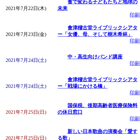
食で変わる子どもたちと地球の
2021年7月22日(木)
未来
印刷
會津稽古堂ライブリックシアタ
2021年7月23日(金)
ー「女優、母、そして樹木希林」
印刷
中・高生向けバンド講座
2021年7月24日(土)
印刷
會津稽古堂ライブリックシアタ
2021年7月24日(土)
ー「戦場にかける橋」
印刷
国保税、後期高齢者医療保険料
2021年7月25日(日)
の休日窓口
印刷
新しい日本歌曲の演奏会「愛す
2021年7月25日(日)
る歌」