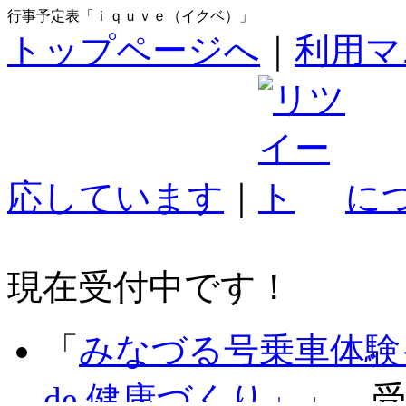
行事予定表「ｉｑｕｖｅ（イクベ）」
トップページへ
｜
利用マ
応しています
｜
に
現在受付中です！
「
みなづる号乗車体験
de 健康づくり」
」 受付