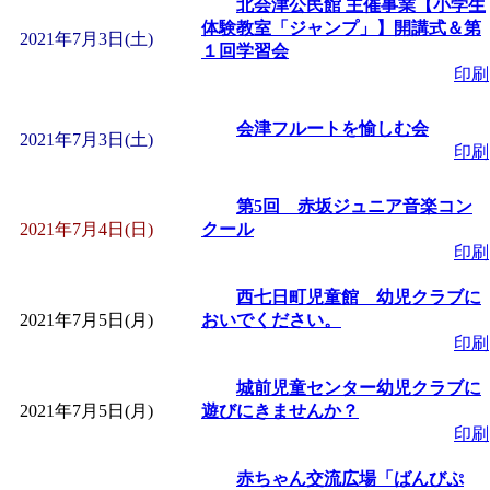
北会津公民館 主催事業【小学生
「
子育て交流広場「ば
体験教室「ジャンプ」】開講式＆第
2021年7月3日(土)
１回学習会
印刷
間：2026/08/10～2026/0
会津フルートを愉しむ会
「
赤ちゃん子育て講座
2021年7月3日(土)
印刷
付期間：2026/08/10～20
第5回 赤坂ジュニア音楽コン
2021年7月4日(日)
クール
印刷
「
赤ちゃん子育て講座
西七日町児童館 幼児クラブに
付期間：2026/08/10～20
2021年7月5日(月)
おいでください。
印刷
「
まだまだ暑い！コミ
城前児童センター幼児クラブに
2021年7月5日(月)
遊びにきませんか？
レクリエーション 障
印刷
赤ちゃん交流広場「ばんびぷ