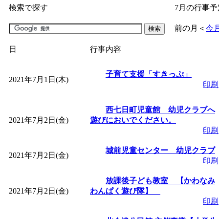
検索で探す
7月の行事予
「
子育て交流広場「ば
前の月
＜
今
間：2026/07/09～2026/0
日
行事内容
「
皆鶴姫のこびる塾～
子育て支援「すきっぷ」
2021年7月1日(木)
印刷
～
」 受付期間：～2026/
西七日町児童館 幼児クラブへ
2021年7月2日(金)
遊びにおいでください。
「
子育て講座「ばんび
印刷
2026/07/10～2026/08/2
城前児童センター 幼児クラブ
2021年7月2日(金)
印刷
「
子育て交流広場「ば
放課後子ども教室 【かわなみ
2021年7月2日(金)
わんぱく遊び隊】
間：2026/07/13～2026/0
印刷