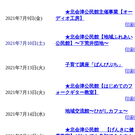
「
皆鶴姫のこびる塾～
★北会津公民館主催事業【オー
2021年7月9日(金)
ディオ工房】
印刷
～
」 受付期間：～2026/
★北会津公民館【地域ふれあい
2021年7月10日(土)
公民館】〜下荒井団地〜
「
みなづる号乗車体験
印刷
de 健康づくり」
」 受付
子育て講座「ばんびぷち」
2021年7月13日(火)
印刷
★北会津公民館【はじめてのフ
2021年7月13日(火)
ォークギター教室】
印刷
地域交流館〜ひがしカフェ〜
2021年7月14日(水)
印刷
★北会津公民館 【げんきに健