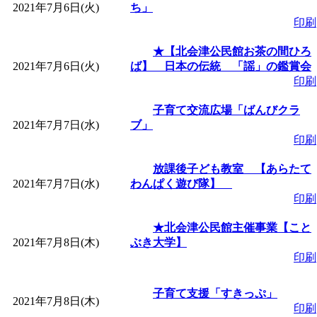
ットせよ！
」 受付期間：
2021年7月6日(火)
ち」
印刷
「
皆鶴姫のこびる塾～
★【北会津公民館お茶の間ひろ
2021年7月6日(火)
ば】 日本の伝統 「謡」の鑑賞会
～
」 受付期間：～2026/
印刷
子育て交流広場「ばんびクラ
「
みなづる号乗車体験
2021年7月7日(水)
ブ」
印刷
de 健康づくり」
」 受付
放課後子ども教室 【あらたて
2021年7月7日(水)
わんぱく遊び隊】
「
堂島地区歴史ウオー
印刷
★北会津公民館主催事業【こと
す
」 受付期間：～2026/
2021年7月8日(木)
ぶき大学】
印刷
「
みなづる号乗車体験
子育て支援「すきっぷ」
2021年7月8日(木)
de 健康づくり」
」 受付
印刷