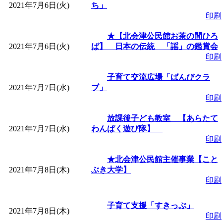
ットせよ！
」 受付期間：
2021年7月6日(火)
ち」
印刷
「
皆鶴姫のこびる塾～
★【北会津公民館お茶の間ひろ
2021年7月6日(火)
ば】 日本の伝統 「謡」の鑑賞会
～
」 受付期間：～2026/
印刷
子育て交流広場「ばんびクラ
「
子育て交流広場「ば
2021年7月7日(水)
ブ」
印刷
間：2026/08/10～2026/0
放課後子ども教室 【あらたて
2021年7月7日(水)
わんぱく遊び隊】
「
赤ちゃん交流広場「
印刷
★北会津公民館主催事業【こと
間：2026/08/10～2026/0
2021年7月8日(木)
ぶき大学】
印刷
「
みなづる号乗車体験
子育て支援「すきっぷ」
2021年7月8日(木)
de 健康づくり」
」 受付
印刷