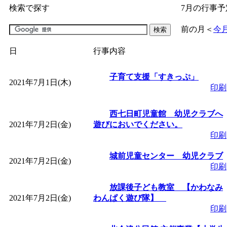
検索で探す
7月の行事予
「
子育て交流広場「ば
前の月
＜
今
間：2026/07/09～2026/0
日
行事内容
「
皆鶴姫のこびる塾～
子育て支援「すきっぷ」
2021年7月1日(木)
印刷
～
」 受付期間：～2026/
西七日町児童館 幼児クラブへ
2021年7月2日(金)
遊びにおいでください。
「
子育て講座「ばんび
印刷
2026/07/10～2026/08/2
城前児童センター 幼児クラブ
2021年7月2日(金)
印刷
「
子育て交流広場「ば
放課後子ども教室 【かわなみ
2021年7月2日(金)
わんぱく遊び隊】
間：2026/07/13～2026/0
印刷