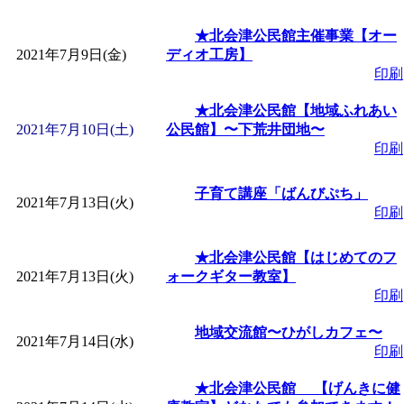
「
堂島地区歴史ウオー
★北会津公民館主催事業【オー
2021年7月9日(金)
ディオ工房】
印刷
す
」 受付期間：～2026/
★北会津公民館【地域ふれあい
2021年7月10日(土)
公民館】〜下荒井団地〜
「
みなづる号乗車体験
印刷
de 健康づくり」
」 受付
子育て講座「ばんびぷち」
2021年7月13日(火)
印刷
「
皆鶴姫のこびる塾～
★北会津公民館【はじめてのフ
2021年7月13日(火)
ォークギター教室】
～
」 受付期間：～2026/
印刷
「
みなづる号乗車体験
地域交流館〜ひがしカフェ〜
2021年7月14日(水)
印刷
de 健康づくり」
」 受付
★北会津公民館 【げんきに健