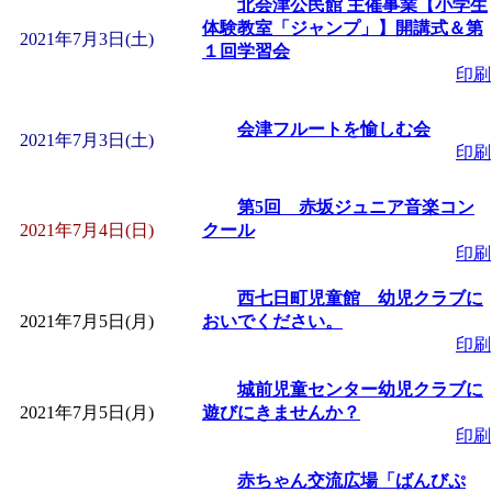
北会津公民館 主催事業【小学生
「
子育て交流広場「ば
体験教室「ジャンプ」】開講式＆第
2021年7月3日(土)
１回学習会
印刷
間：2026/08/10～2026/0
会津フルートを愉しむ会
「
赤ちゃん子育て講座
2021年7月3日(土)
印刷
付期間：2026/08/10～20
第5回 赤坂ジュニア音楽コン
2021年7月4日(日)
クール
印刷
「
赤ちゃん子育て講座
西七日町児童館 幼児クラブに
付期間：2026/08/10～20
2021年7月5日(月)
おいでください。
印刷
「
まだまだ暑い！コミ
城前児童センター幼児クラブに
2021年7月5日(月)
遊びにきませんか？
レクリエーション 障
印刷
赤ちゃん交流広場「ばんびぷ