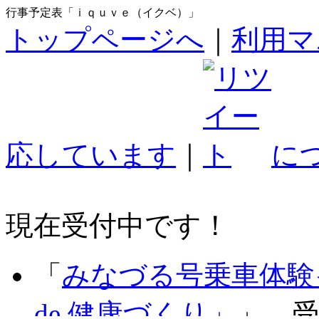
行事予定表「ｉｑｕｖｅ（イクベ）」
トップページへ
｜
利用マ
応しています
｜
に
現在受付中です！
「
みなづる号乗車体験
de 健康づくり」
」 受付