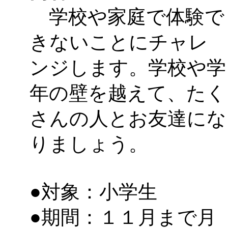
～
」 受付期間：～2026/
学校や家庭で体験で
「
子育て交流広場「ば
きないことにチャレ
間：2026/08/10～2026/0
ンジします。学校や学
「
赤ちゃん交流広場「
年の壁を越えて、たく
間：2026/08/10～2026/0
さんの人とお友達にな
りましょう。
「
みなづる号乗車体験
de 健康づくり」
」 受付
●対象：小学生
「
堂島地区歴史ウオー
●期間：１１月まで月
す
」 受付期間：～2026/