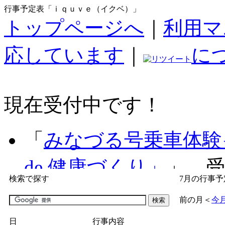
行事予定表「ｉｑｕｖｅ（イクベ）」
トップページへ
｜
利用マ
応しています
｜
に
現在受付中です！
「
みなづる号乗車体験
de 健康づくり」
」 受付
検索で探す
7月の行事予
「
子育て交流広場「ば
前の月
＜
今
間：2026/07/09～2026/0
日
行事内容