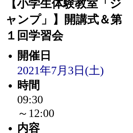
【小学生体験教室「ジ
「
赤ちゃん子育て講座
ャンプ」】開講式＆第
付期間：2026/08/10～20
１回学習会
「
赤ちゃん子育て講座
開催日
付期間：2026/08/10～20
2021年7月3日(土)
「
まだまだ暑い！コミ
時間
レクリエーション 障
09:30
ットせよ！
」 受付期間：
～12:00
「
皆鶴姫のこびる塾～
内容