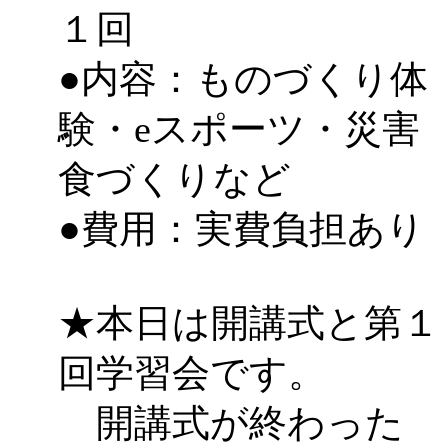
１回
「
みなづる号乗車体験
●内容：ものづくり体
de 健康づくり」
」 受付
験・eスポーツ・災害
「
皆鶴姫のこびる塾～
食づくりなど
～
」 受付期間：～2026/
●費用：実費負担あり
「
みなづる号乗車体験
de 健康づくり」
」 受付
★本日は開講式と第１
回学習会です。
開講式が終わった