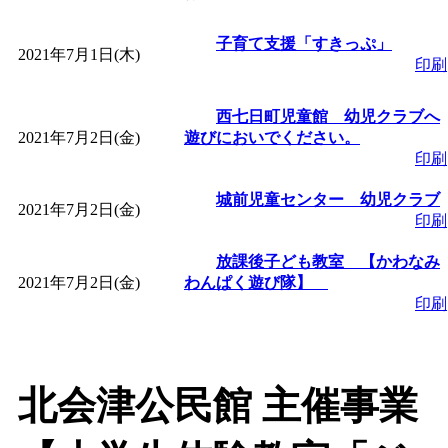
「
皆鶴姫のこびる塾～
子育て支援「すきっぷ」
2021年7月1日(木)
印刷
～
」 受付期間：～2026/
西七日町児童館 幼児クラブへ
2021年7月2日(金)
遊びにおいでください。
「
子育て講座「ばんび
印刷
2026/07/10～2026/08/2
城前児童センター 幼児クラブ
2021年7月2日(金)
印刷
「
子育て交流広場「ば
放課後子ども教室 【かわなみ
2021年7月2日(金)
わんぱく遊び隊】
間：2026/07/13～2026/0
印刷
「
子育て交流広場「ば
北会津公民館 主催事業
間：2026/08/10～2026/0