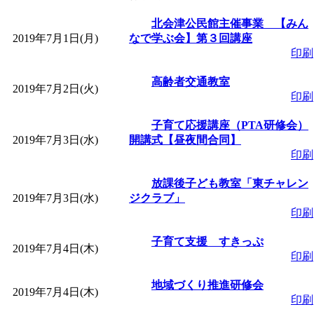
「
皆鶴姫のこびる塾～
北会津公民館主催事業 【みん
2019年7月1日(月)
なで学ぶ会】第３回講座
印刷
～
」 受付期間：～2026/
高齢者交通教室
2019年7月2日(火)
印刷
「
子育て講座「ばんび
子育て応援講座（PTA研修会）
2026/07/10～2026/08/2
2019年7月3日(水)
開講式【昼夜間合同】
印刷
「
子育て交流広場「ば
放課後子ども教室「東チャレン
2019年7月3日(水)
ジクラブ」
間：2026/07/13～2026/0
印刷
子育て支援 すきっぷ
2019年7月4日(木)
「
子育て交流広場「ば
印刷
地域づくり推進研修会
間：2026/08/10～2026/0
2019年7月4日(木)
印刷