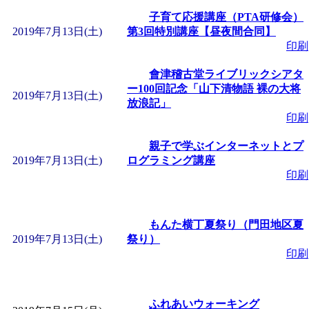
子育て応援講座（PTA研修会）
2019年7月13日(土)
第3回特別講座【昼夜間合同】
印刷
會津稽古堂ライブリックシアタ
ー100回記念「山下清物語 裸の大将
2019年7月13日(土)
放浪記」
印刷
親子で学ぶインターネットとプ
2019年7月13日(土)
ログラミング講座
印刷
もんた横丁夏祭り（門田地区夏
2019年7月13日(土)
祭り）
印刷
ふれあいウォーキング