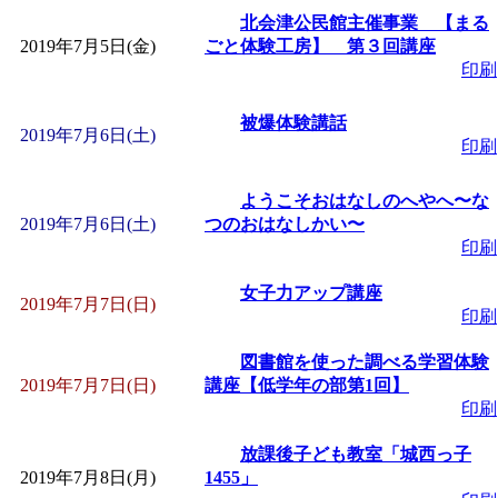
「
赤ちゃん子育て講座
北会津公民館主催事業 【まる
2019年7月5日(金)
ごと体験工房】 第３回講座
印刷
付期間：2026/08/10～20
被爆体験講話
2019年7月6日(土)
「
赤ちゃん子育て講座
印刷
付期間：2026/08/10～20
ようこそおはなしのへやへ〜な
2019年7月6日(土)
つのおはなしかい〜
印刷
「
まだまだ暑い！コミ
女子力アップ講座
2019年7月7日(日)
印刷
レクリエーション 障
図書館を使った調べる学習体験
ットせよ！
」 受付期間：
2019年7月7日(日)
講座【低学年の部第1回】
印刷
「
皆鶴姫のこびる塾～
放課後子ども教室「城西っ子
2019年7月8日(月)
1455」