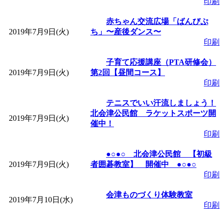
～
」 受付期間：～2026/
印刷
赤ちゃん交流広場「ばんびぷ
「
子育て交流広場「ば
2019年7月9日(火)
ち」〜産後ダンス〜
印刷
間：2026/08/10～2026/0
子育て応援講座（PTA研修会）
2019年7月9日(火)
第2回【昼間コース】
「
赤ちゃん交流広場「
印刷
テニスでいい汗流しましょう！
間：2026/08/10～2026/0
北会津公民館 ラケットスポーツ開
2019年7月9日(火)
催中！
「
みなづる号乗車体験
印刷
●○●○ 北会津公民館 【初級
de 健康づくり」
」 受付
2019年7月9日(火)
者囲碁教室】 開催中 ●○●○
印刷
「
堂島地区歴史ウオー
会津ものづくり体験教室
2019年7月10日(水)
印刷
す
」 受付期間：～2026/