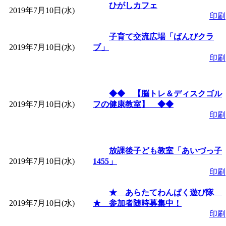
ひがしカフェ
2019年7月10日(水)
印刷
「
みなづる号乗車体験
子育て交流広場「ばんびクラ
2019年7月10日(水)
de 健康づくり」
ブ」
」 受付
印刷
「
皆鶴姫のこびる塾～
◆◆ 【脳トレ＆ディスクゴル
～
」 受付期間：～2026/
2019年7月10日(水)
フの健康教室】 ◆◆
印刷
「
みなづる号乗車体験
放課後子ども教室「あいづっ子
de 健康づくり」
」 受付
2019年7月10日(水)
1455」
印刷
★ あらたてわんぱく遊び隊
2019年7月10日(水)
★ 参加者随時募集中！
印刷