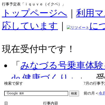
行事予定表「ｉｑｕｖｅ（イクベ）」
トップページへ
｜
利用マ
応しています
｜
に
現在受付中です！
「
みなづる号乗車体験
de 健康づくり」
」 受付
検索で探す
7月の行事予
「
子育て交流広場「ば
前の月
＜
今
間：2026/07/09～2026/0
日
行事内容