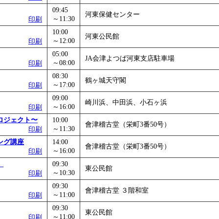
09:45
河東保健センター
～11:30
印刷
10:00
河東公民館
～12:00
印刷
05:00
JA会津よつば河東支店駐車場
～08:00
印刷
08:30
鶴ヶ城天守閣
～17:00
印刷
09:00
崎川浜、中田浜、小石ヶ浜
～16:00
印刷
ロジェクト〜
10:00
會津稽古堂（栄町3番50号）
～11:30
印刷
ング講座
14:00
會津稽古堂（栄町3番50号）
～16:00
印刷
」
09:30
東公民館
～10:30
印刷
09:30
會津稽古堂 ３階和室
～11:00
印刷
09:30
東公民館
～11:00
印刷