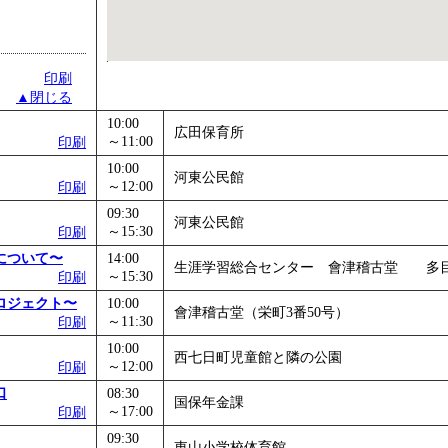
印刷
▲閉じる
10:00
広田保育所
～11:00
印刷
10:00
河東公民館
～12:00
印刷
09:30
河東公民館
～15:30
印刷
について〜
14:00
生涯学習総合センター 會津稽古堂 多
～15:30
印刷
ロジェクト〜
10:00
會津稽古堂（栄町3番50号）
～11:30
印刷
10:00
西七日町児童館と隣の公園
～12:00
印刷
口
08:30
国保年金課
～17:00
印刷
09:30
東山小学校体育館