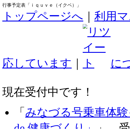
行事予定表「ｉｑｕｖｅ（イクベ）」
トップページへ
｜
利用マ
応しています
｜
に
現在受付中です！
「
みなづる号乗車体験
de 健康づくり」
」 受付