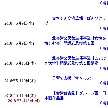
印刷
「
堂島地区歴史ウオー
赤ちゃん交流広場 ばんびクラ
す
」 受付期間：～2026/
2018年5月9日(水)
ブ
印刷
「
みなづる号乗車体験
北会津公民館主催事業【女性を
2018年5月9日(水)
愉しむ会】開講式及び第１回
印刷
de 健康づくり」
」 受付
北会津公民館主催事業【ことぶ
「
皆鶴姫のこびる塾～
2018年5月10日(木)
き大学】開講式及び第１回講座
印刷
～
」 受付期間：～2026/
子育て支援「すきっぷ」
2018年5月10日(木)
印刷
「
みなづる号乗車体験
【會津稽古堂】グループ雲 日
2018年5月10日(木)
本画作品展
～
2018年5月13日(日)
de 健康づくり」
」 受付
印刷