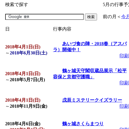
検索で探す
5月の行事予
「
子育て交流広場「ば
前の月
＜
今
間：2026/07/09～2026/0
日
行事内容
「
皆鶴姫のこびる塾～
あいづ食の陣・2018春（アスパ
2018年4月1日(日)
ラ）開催中！
～
2018年6月30日(土)
印刷
～
」 受付期間：～2026/
鶴ヶ城天守閣収蔵品展示「松平
「
子育て講座「ばんび
2018年4月1日(日)
容保と京都守護職」
～
2018年5月7日(月)
印刷
2026/07/10～2026/08/2
2018年4月1日(日)
戊辰ミステリークイズラリー
「
子育て交流広場「ば
～
2018年11月9日(金)
印刷
間：2026/07/13～2026/0
2018年4月6日(金)
鶴ヶ城さくらまつり