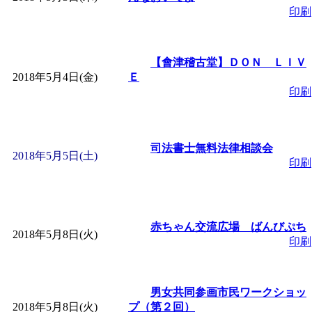
ットせよ！
」 受付期間：
印刷
「
皆鶴姫のこびる塾～
【會津稽古堂】ＤＯＮ ＬＩＶ
～
」 受付期間：～2026/
2018年5月4日(金)
Ｅ
印刷
「
子育て交流広場「ば
司法書士無料法律相談会
間：2026/08/10～2026/0
2018年5月5日(土)
印刷
「
赤ちゃん交流広場「
間：2026/08/10～2026/0
赤ちゃん交流広場 ばんびぷち
2018年5月8日(火)
印刷
「
みなづる号乗車体験
男女共同参画市民ワークショッ
de 健康づくり」
」 受付
2018年5月8日(火)
プ（第２回）