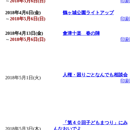
～
2018年5月6日(日)
印刷
「
子育て交流広場「ば
2018年4月6日(金)
鶴ヶ城公園ライトアップ
～
2018年5月6日(日)
印刷
間：2026/08/10～2026/0
2018年4月13日(金)
會津十楽 春の陣
「
赤ちゃん子育て講座
～
2018年5月6日(日)
印刷
付期間：2026/08/10～20
「
赤ちゃん子育て講座
人権・困りごとなんでも相談会
2018年5月1日(火)
印刷
付期間：2026/08/10～20
「
まだまだ暑い！コミ
レクリエーション 障
「第４０回子どもまつり」にみ
2018年5月3日(木)
んなおいでよ