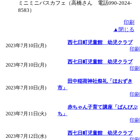
ミニミニバスカフェ（高橋さん 電話090-2024-
8583）
「
堂島地区歴史ウオー
印刷
す
」 受付期間：～2026/
▲閉じる
西七日町児童館 幼児クラブ
2023年7月10日(月)
「
みなづる号乗車体験
印刷
西七日町児童館 幼児クラブ
de 健康づくり」
」 受付
2023年7月10日(月)
印刷
「
皆鶴姫のこびる塾～
田中稲荷神社祭礼「ほおずき
2023年7月10日(月)
市」
印刷
～
」 受付期間：～2026/
赤ちゃん子育て講座「ばんびぷ
2023年7月11日(火)
「
みなづる号乗車体験
ち」
印刷
de 健康づくり」
」 受付
西七日町児童館 幼児クラブ
2023年7月12日(水)
印刷