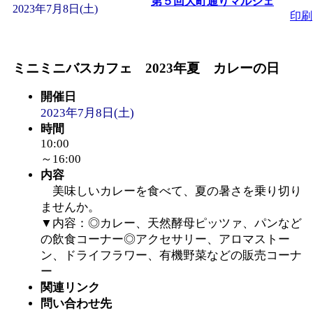
ットせよ！
第５回大町通りマルシェ
」 受付期間：
2023年7月8日(土)
印刷
「
皆鶴姫のこびる塾～
ミニミニバスカフェ 2023年夏 カレーの日
～
」 受付期間：～2026/
開催日
2023年7月8日(土)
「
子育て交流広場「ば
時間
10:00
間：2026/08/10～2026/0
～16:00
内容
「
赤ちゃん交流広場「
美味しいカレーを食べて、夏の暑さを乗り切り
ませんか。
▼内容：◎カレー、天然酵母ピッツァ、パンなど
間：2026/08/10～2026/0
の飲食コーナー◎アクセサリー、アロマストー
ン、ドライフラワー、有機野菜などの販売コーナ
「
みなづる号乗車体験
ー
関連リンク
de 健康づくり」
問い合わせ先
」 受付