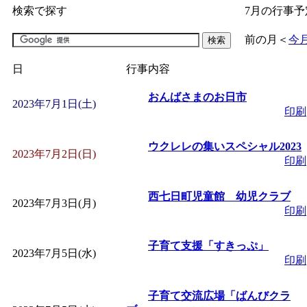
検索で探す
7月の行事予
「
子育て交流広場「ば
前の月
＜
今
間：2026/07/09～2026/0
日
行事内容
「
皆鶴姫のこびる塾～
おんばさまのお日市
2023年7月1日(土)
印刷
～
」 受付期間：～2026/
ウクレレの集いスペシャル2023
2023年7月2日(日)
印刷
「
子育て講座「ばんび
西七日町児童館 幼児クラブ
2023年7月3日(月)
2026/07/10～2026/08/2
印刷
「
子育て交流広場「ば
子育て支援「すきっぷ」
2023年7月5日(水)
印刷
間：2026/07/13～2026/0
子育て交流広場「ばんびクラ