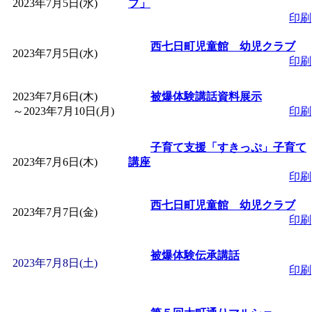
2023年7月5日(水)
ブ」
「
子育て交流広場「ば
印刷
西七日町児童館 幼児クラブ
間：2026/08/10～2026/0
2023年7月5日(水)
印刷
「
赤ちゃん子育て講座
2023年7月6日(木)
被爆体験講話資料展示
～
2023年7月10日(月)
印刷
付期間：2026/08/10～20
子育て支援「すきっぷ」子育て
2023年7月6日(木)
講座
「
赤ちゃん子育て講座
印刷
付期間：2026/08/10～20
西七日町児童館 幼児クラブ
2023年7月7日(金)
印刷
「
まだまだ暑い！コミ
被爆体験伝承講話
2023年7月8日(土)
印刷
レクリエーション 障