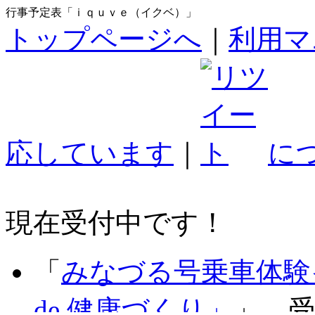
行事予定表「ｉｑｕｖｅ（イクベ）」
トップページへ
｜
利用マ
応しています
｜
に
現在受付中です！
「
みなづる号乗車体験
de 健康づくり」
」 受付