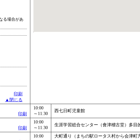
なる場合があ
印刷
▲閉じる
10:00
西七日町児童館
～11:30
印刷
10:00
生涯学習総合センター（會津稽古堂）多目
～11:30
印刷
10:00
大町通り（まちの駅ロータス村から会津町