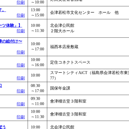
～10:00
印刷
す。
13:00
会津若松市文化センター ホール 他
～15:00
印刷
ーツ体験」】
10:00
北会津公民館
～11:30
印刷
２階大ホール
津の絵付け〜
10:00
福西本店座敷蔵
～17:00
印刷
10:00
定住コネクトスペース
～16:00
印刷
スマートシティAiCT（福島県会津若松市東栄
10:00
印刷
77）
口
08:30
国保年金課
～17:00
印刷
09:30
會津稽古堂３階和室
～11:00
印刷
10:00
會津稽古堂３階和室
～11:30
印刷
ぼう
10:00
北会津公民館