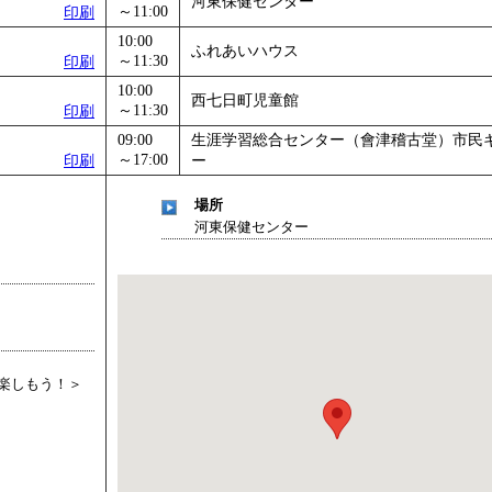
河東保健センター
～11:00
印刷
」
」 受付期間：～2026/11/05
10:00
26/11/30
ふれあいハウス
～11:30
印刷
」
」 受付期間：～2026/12/03
10:00
西七日町児童館
～11:30
印刷
09:00
生涯学習総合センター（會津稽古堂）市民
～17:00
印刷
ー
場所
河東保健センター
楽しもう！＞