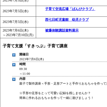
2023年7月5日(水)
「
みなづる号乗車体験イベント「おんぷーる de 健康づくり
子育て交流広場「ばんびクラブ」
「
皆鶴姫のこびる塾～山際先生の料理教室～
」 受付期間：～20
2023年7月5日(水)
「
みなづる号乗車体験イベント「おんぷーる de 健康づくり
西七日町児童館 幼児クラブ
2023年7月5日(水)
2023年7月6日(木)
被爆体験講話資料展示
～
2023年7月10日(月)
子育て支援「すきっぷ」子育て講座
開催日
2023年7月6日(木)
時間
09:30
～11:00
内容
親子で製作講座＜手形・足形アートと手作りおもちゃを作って
☆手形や足形をとって可愛い記録を残しませんか？
簡単に作れるおもちゃを作って一緒に遊びましょう！