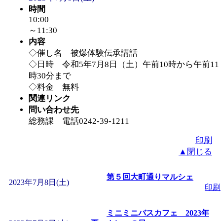
ットせよ！
」 受付期間：
時間
10:00
「
皆鶴姫のこびる塾～
～11:30
内容
◇催し名 被爆体験伝承講話
～
」 受付期間：～2026/
◇日時 令和5年7月8日（土）午前10時から午前11
時30分まで
「
子育て交流広場「ば
◇料金 無料
関連リンク
間：2026/08/10～2026/0
問い合わせ先
総務課 電話0242-39-1211
「
赤ちゃん交流広場「
印刷
▲閉じる
間：2026/08/10～2026/0
第５回大町通りマルシェ
2023年7月8日(土)
「
みなづる号乗車体験
印刷
ミニミニバスカフェ 2023年
de 健康づくり」
」 受付