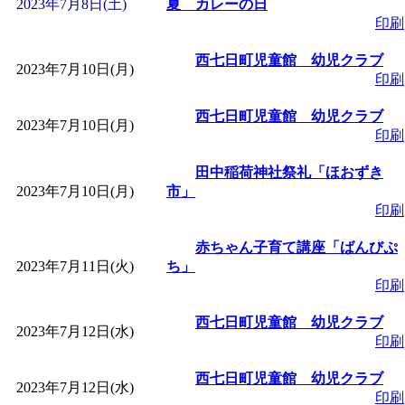
2023年7月8日(土)
夏 カレーの日
印刷
「
堂島地区歴史ウオー
西七日町児童館 幼児クラブ
2023年7月10日(月)
印刷
す
」 受付期間：～2026/
西七日町児童館 幼児クラブ
2023年7月10日(月)
「
みなづる号乗車体験
印刷
田中稲荷神社祭礼「ほおずき
de 健康づくり」
」 受付
2023年7月10日(月)
市」
印刷
「
皆鶴姫のこびる塾～
赤ちゃん子育て講座「ばんびぷ
2023年7月11日(火)
ち」
～
」 受付期間：～2026/
印刷
西七日町児童館 幼児クラブ
「
みなづる号乗車体験
2023年7月12日(水)
印刷
de 健康づくり」
」 受付
西七日町児童館 幼児クラブ
2023年7月12日(水)
印刷