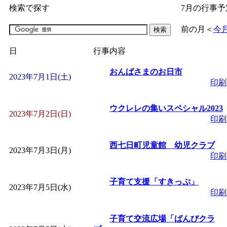
検索で探す
7月の行事予
「
子育て交流広場「ば
前の月
＜
今
間：2026/07/09～2026/0
日
行事内容
「
皆鶴姫のこびる塾～
おんばさまのお日市
2023年7月1日(土)
印刷
～
」 受付期間：～2026/
ウクレレの集いスペシャル2023
2023年7月2日(日)
印刷
「
子育て講座「ばんび
西七日町児童館 幼児クラブ
2023年7月3日(月)
2026/07/10～2026/08/2
印刷
「
子育て交流広場「ば
子育て支援「すきっぷ」
2023年7月5日(水)
印刷
間：2026/07/13～2026/0
子育て交流広場「ばんびクラ