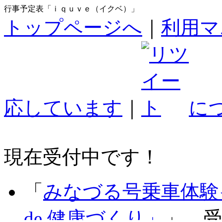
行事予定表「ｉｑｕｖｅ（イクベ）」
トップページへ
｜
利用マ
応しています
｜
に
現在受付中です！
「
みなづる号乗車体験
de 健康づくり」
」 受付