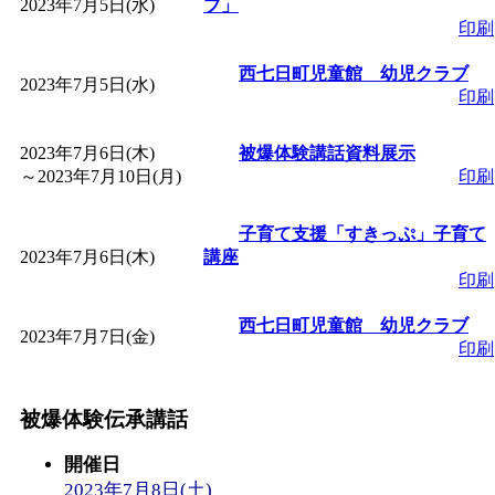
2023年7月5日(水)
ブ」
「
子育て交流広場「ば
印刷
西七日町児童館 幼児クラブ
間：2026/08/10～2026/0
2023年7月5日(水)
印刷
「
赤ちゃん子育て講座
2023年7月6日(木)
被爆体験講話資料展示
～
2023年7月10日(月)
印刷
付期間：2026/08/10～20
子育て支援「すきっぷ」子育て
2023年7月6日(木)
講座
「
赤ちゃん子育て講座
印刷
付期間：2026/08/10～20
西七日町児童館 幼児クラブ
2023年7月7日(金)
印刷
「
まだまだ暑い！コミ
被爆体験伝承講話
レクリエーション 障
開催日
2023年7月8日(土)