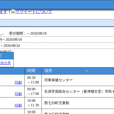
います
｜
について
」
」 受付期間：～2026/08/18
～2026/08/18
26/08/24
/08/27
定
～2026/08/28
＞
次の月
～2026/09/01
ョン 障害物競争でお土産をゲットせよ！
」 受付期間：～2026/09/13
時間
場所
26/09/14
09:30
河東保健センター
」
」 受付期間：～2026/09/29
～11:00
印刷
2026/09/30
09:00
生涯学習総合センター（會津稽古堂）市民
～17:00
印刷
」
」 受付期間：～2026/11/05
26/11/30
10:00
西七日町児童館
～11:30
印刷
」
」 受付期間：～2026/12/03
10:00