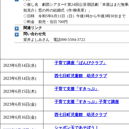
◇催し名 劇団シアターF 第24回公演 朗読劇「米屋はまだ無事
知克介）窓の外の結婚式（作/柳美里）」
◇日時 令和5年6月11日（日）午後1時から午後3時30分まで
◇料金 前売・当日 700円
関連リンク
問い合わせ先
室井よしみさん 電話090-5594-3722
子育て講座「ばんびクラブ」
2023年6月14日(水)
西七日町児童館 幼児クラブ
2023年6月14日(水)
子育て支援「すきっぷ」
2023年6月15日(木)
子育て支援「すきっぷ」子育て講座
2023年6月16日(金)
西七日町児童館 幼児クラブ
2023年6月16日(金)
シャボン玉であそぼう！