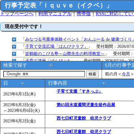
行事予定表「ｉｑｕｖｅ（イクベ）」
トップページへ
｜
利用マニュアル
｜
携帯版
｜
RSSに対応して
現在受付中です！
「
みなづる号乗車体験イベント「おんぷーる de 健康づくり
「
子育て交流広場「ばんびクラブ」
」 受付期間：2026/07/09
「
皆鶴姫のこびる塾～山際先生の料理教室～
」 受付期間：～20
「
子育て講座「ばんびぷち」
」 受付期間：2026/07/10～2026
検索で探す
6月の行事予
「
子育て交流広場「ばんびクラブ」
」 受付期間：2026/07/13
前の月
＜
今月
「
子育て交流広場「ばんびクラブ」
」 受付期間：2026/08/10
「
まだまだ暑い！コミプの夏！！第11回 水中レクリエーシ
日
行事内容
「
皆鶴姫のこびる塾～山際先生の料理教室～
」 受付期間：～20
子育て支援「すきっぷ」
2023年6月1日(木)
「
みなづる号乗車体験イベント「おんぷーる de 健康づくり
「
堂島地区歴史ウオークの参加者を募集します
」 受付期間：～
2023年6月2日(金)
第65回水道週間児童生徒作品展
～
2023年6月6日(火)
「
みなづる号乗車体験イベント「おんぷーる de 健康づくり
「
皆鶴姫のこびる塾～山際先生の料理教室～
西七日町児童館 幼児クラブ
」 受付期間：～20
2023年6月2日(金)
「
みなづる号乗車体験イベント「おんぷーる de 健康づくり
西七日町児童館 幼児クラブ