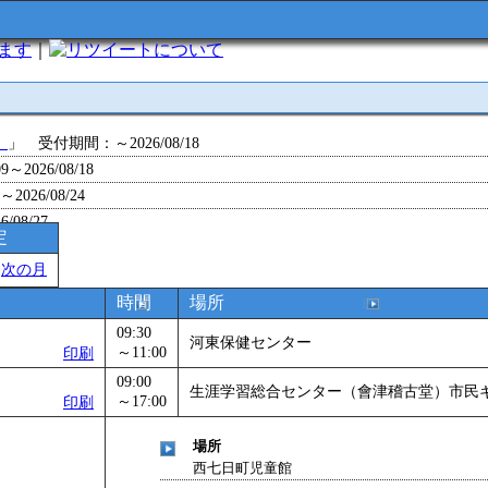
います
｜
について
」
」 受付期間：～2026/08/18
～2026/08/18
26/08/24
/08/27
定
～2026/08/28
＞
次の月
～2026/09/01
ョン 障害物競争でお土産をゲットせよ！
」 受付期間：～2026/09/13
時間
場所
26/09/14
09:30
河東保健センター
」
」 受付期間：～2026/09/29
～11:00
印刷
2026/09/30
09:00
生涯学習総合センター（會津稽古堂）市民
～17:00
印刷
」
」 受付期間：～2026/11/05
26/11/30
場所
」
」 受付期間：～2026/12/03
西七日町児童館