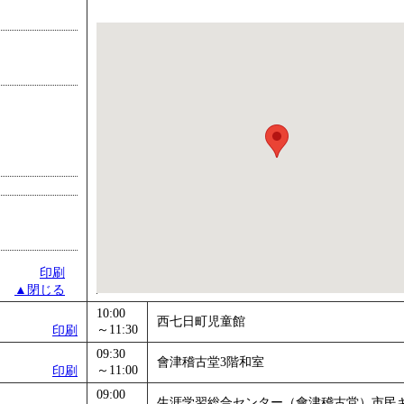
印刷
▲閉じる
10:00
西七日町児童館
～11:30
印刷
09:30
會津稽古堂3階和室
～11:00
印刷
09:00
生涯学習総合センター（會津稽古堂）市民