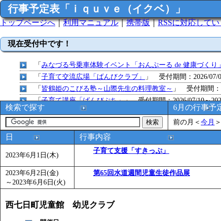
行事予定表「ｉｑｕｖｅ（イクベ）」
トップページへ
｜
利用マニュアル
｜
携帯版
｜
RSSに対応して
現在受付中です！
「
みなづる号乗車体験イベント「おんぷーる de 健康づくり
「
子育て交流広場「ばんびクラブ」
」 受付期間：2026/07/09
「
皆鶴姫のこびる塾～山際先生の料理教室～
」 受付期間：～20
「
子育て講座「ばんびぷち」
」 受付期間：2026/07/10～2026
検索で探す
6月の行事予
「
子育て交流広場「ばんびクラブ」
」 受付期間：2026/07/13
前の月
＜
今月
「
子育て交流広場「ばんびクラブ」
」 受付期間：2026/08/10
「
まだまだ暑い！コミプの夏！！第11回 水中レクリエーシ
日
行事内容
「
皆鶴姫のこびる塾～山際先生の料理教室～
」 受付期間：～20
子育て支援「すきっぷ」
2023年6月1日(木)
「
みなづる号乗車体験イベント「おんぷーる de 健康づくり
「
堂島地区歴史ウオークの参加者を募集します
」 受付期間：～
2023年6月2日(金)
第65回水道週間児童生徒作品展
～
2023年6月6日(火)
「
みなづる号乗車体験イベント「おんぷーる de 健康づくり
「
皆鶴姫のこびる塾～山際先生の料理教室～
」 受付期間：～20
西七日町児童館 幼児クラブ
「
みなづる号乗車体験イベント「おんぷーる de 健康づくり