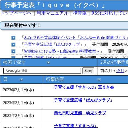
行事予定表「ｉｑｕｖｅ（イクベ）」
トップページへ
｜
利用マニュアル
｜
携帯版
｜
RSSに対応して
現在受付中です！
「
みなづる号乗車体験イベント「おんぷーる de 健康づくり
「
子育て交流広場「ばんびクラブ」
」 受付期間：2026/07/09
「
皆鶴姫のこびる塾～山際先生の料理教室～
」 受付期間：～20
「
子育て講座「ばんびぷち」
」 受付期間：2026/07/10～2026
検索で探す
2月の行事予
「
子育て交流広場「ばんびクラブ」
」 受付期間：2026/07/13
前の月
＜
今月
「
子育て交流広場「ばんびクラブ」
」 受付期間：2026/08/10
「
赤ちゃん子育て講座「ばんびぷち」
」 受付期間：2026/08/1
日
行事内容
「
赤ちゃん子育て講座「ばんびぷち」
」 受付期間：2026/08/1
子育て支援「すきっぷ」豆まき会
2023年2月1日(水)
「
まだまだ暑い！コミプの夏！！第11回 水中レクリエーシ
「
皆鶴姫のこびる塾～山際先生の料理教室～
」 受付期間：～20
子育て交流広場「ばんびクラブ」
2023年2月1日(水)
「
みなづる号乗車体験イベント「おんぷーる de 健康づくり
「
堂島地区歴史ウオークの参加者を募集します
西七日町児童館 幼児クラブ
」 受付期間：～
2023年2月1日(水)
「
みなづる号乗車体験イベント「おんぷーる de 健康づくり
子育て支援「すきっぷ」
「
皆鶴姫のこびる塾～山際先生の料理教室～
」 受付期間：～20