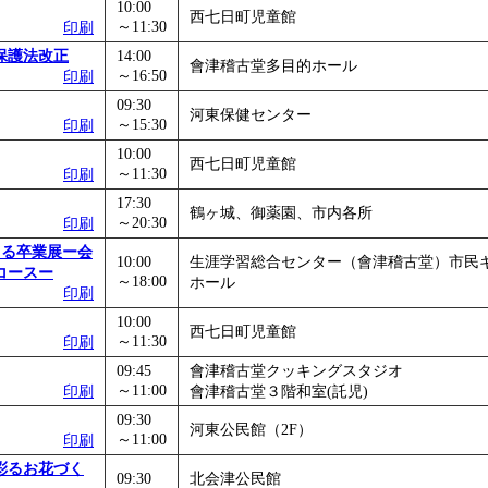
10:00
西七日町児童館
～11:30
印刷
保護法改正
14:00
會津稽古堂多目的ホール
～16:50
印刷
09:30
河東保健センター
～15:30
印刷
10:00
西七日町児童館
～11:30
印刷
17:30
鶴ヶ城、御薬園、市内各所
～20:30
印刷
年生による卒業展ー会
10:00
生涯学習総合センター（會津稽古堂）市民
コースー
～18:00
ホール
印刷
10:00
西七日町児童館
～11:30
印刷
09:45
會津稽古堂クッキングスタジオ
～11:00
印刷
會津稽古堂３階和室(託児)
09:30
河東公民館（2F）
～11:00
印刷
彩るお花づく
09:30
北会津公民館