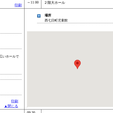
～11:00
２階大ホール
印刷
場所
西七日町児童館
広いホールで
印刷
▲閉じる
09:30