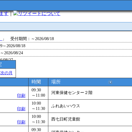
います
｜
について
」
」 受付期間：～2026/08/18
～2026/08/18
26/08/24
/08/27
定
～2026/08/28
＞
次の月
～2026/09/01
0～2026/09/07
時間
場所
0～2026/09/11
09:30
河東保健センター２階
ョン 障害物競争でお土産をゲットせよ！
～11:00
」 受付期間：～2026/09/13
印刷
26/09/14
10:00
ふれあいハウス
～11:30
印刷
」
」 受付期間：～2026/09/29
2026/09/30
10:00
西七日町児童館
～11:30
印刷
」
」 受付期間：～2026/11/05
09:30
26/11/30