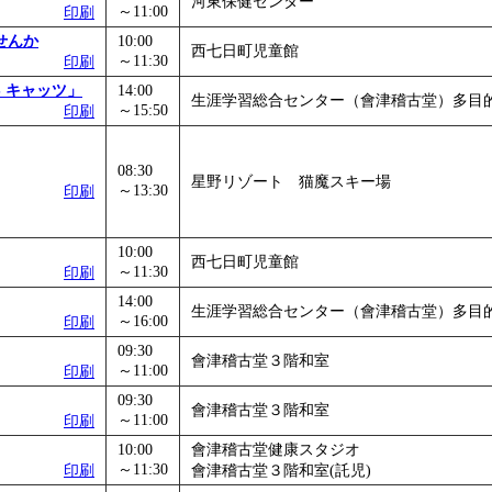
河東保健センター
～11:00
印刷
」
」 受付期間：～2026/12/03
せんか
10:00
西七日町児童館
～11:30
印刷
 キャッツ」
14:00
生涯学習総合センター（會津稽古堂）多目
～15:50
印刷
08:30
星野リゾート 猫魔スキー場
～13:30
印刷
10:00
西七日町児童館
～11:30
印刷
14:00
生涯学習総合センター（會津稽古堂）多目
～16:00
印刷
09:30
會津稽古堂３階和室
～11:00
印刷
09:30
會津稽古堂３階和室
～11:00
印刷
10:00
會津稽古堂健康スタジオ
～11:30
印刷
會津稽古堂３階和室(託児)