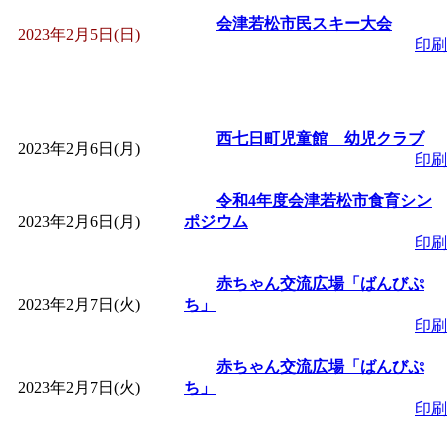
～
」 受付期間：～2026/
会津若松市民スキー大会
2023年2月5日(日)
印刷
「
子育て交流広場「ば
間：2026/08/10～2026/0
西七日町児童館 幼児クラブ
2023年2月6日(月)
印刷
「
赤ちゃん交流広場「
令和4年度会津若松市食育シン
間：2026/08/10～2026/0
2023年2月6日(月)
ポジウム
印刷
「
みなづる号乗車体験
赤ちゃん交流広場「ばんびぷ
2023年2月7日(火)
ち」
de 健康づくり」
」 受付
印刷
赤ちゃん交流広場「ばんびぷ
「
堂島地区歴史ウオー
2023年2月7日(火)
ち」
印刷
す
」 受付期間：～2026/