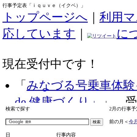
行事予定表「ｉｑｕｖｅ（イクベ）」
トップページへ
｜
利用マ
応しています
｜
に
現在受付中です！
「
みなづる号乗車体験
de 健康づくり」
」 受付
検索で探す
2月の行事予
「
子育て交流広場「ば
前の月
＜
今
間：2026/07/09～2026/0
日
行事内容