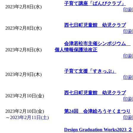
子育て講座「ばんびクラブ」
2023年2月8日(水)
印刷
「
みなづる号乗車体験
西七日町児童館 幼児クラブ
de 健康づくり」
」 受付
2023年2月8日(水)
印刷
会津若松市主催シンポジウム
「
皆鶴姫のこびる塾～
2023年2月8日(水)
個人情報保護法改正
印刷
～
」 受付期間：～2026/
子育て支援「すきっぷ」
2023年2月9日(木)
「
みなづる号乗車体験
印刷
de 健康づくり」
」 受付
西七日町児童館 幼児クラブ
2023年2月10日(金)
印刷
2023年2月10日(金)
第24回 会津絵ろうそくまつり
～
2023年2月11日(土)
印刷
Design Graduation Works2023 ２