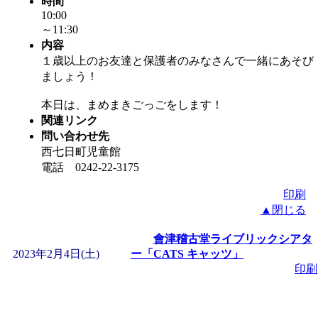
時間
「
赤ちゃん子育て講座
10:00
～11:30
内容
付期間：2026/08/10～20
１歳以上のお友達と保護者のみなさんで一緒にあそび
ましょう！
「
赤ちゃん子育て講座
本日は、まめまきごっごをします！
関連リンク
付期間：2026/08/10～20
問い合わせ先
西七日町児童館
「
まだまだ暑い！コミ
電話 0242-22-3175
印刷
レクリエーション 障
▲閉じる
會津稽古堂ライブリックシアタ
ットせよ！
」 受付期間：
2023年2月4日(土)
ー「CATS キャッツ」
印刷
「
皆鶴姫のこびる塾～