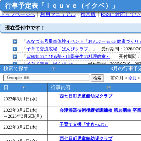
行事予定表「ｉｑｕｖｅ（イクベ）」
トップページへ
｜
利用マニュアル
｜
携帯版
｜
RSSに対応して
現在受付中です！
「
みなづる号乗車体験イベント「おんぷーる de 健康づくり
「
子育て交流広場「ばんびクラブ」
」 受付期間：2026/07/09
「
皆鶴姫のこびる塾～山際先生の料理教室～
」 受付期間：～20
「
子育て講座「ばんびぷち」
」 受付期間：2026/07/10～2026
検索で探す
3月の行事予
「
子育て交流広場「ばんびクラブ」
」 受付期間：2026/07/13
前の月
＜
今月
「
子育て交流広場「ばんびクラブ」
」 受付期間：2026/08/10
「
赤ちゃん子育て講座「ばんびぷち」
」 受付期間：2026/08/1
日
行事内容
「
赤ちゃん子育て講座「ばんびぷち」
」 受付期間：2026/08/1
西七日町児童館幼児クラブ
2023年3月1日(水)
「
まだまだ暑い！コミプの夏！！第11回 水中レクリエーシ
「
皆鶴姫のこびる塾～山際先生の料理教室～
」 受付期間：～20
2023年3月2日(木)
会津漆器技術後継者訓練校 第18期生 卒
～
2023年3月6日(月)
「
子育て交流広場「ばんびクラブ」
」 受付期間：2026/08/10
「
赤ちゃん交流広場「ばんびぷち」
子育て支援「すきっぷ」
」 受付期間：2026/08/10
2023年3月2日(木)
「
みなづる号乗車体験イベント「おんぷーる de 健康づくり
西七日町児童館幼児クラブ
「
堂島地区歴史ウオークの参加者を募集します
」 受付期間：～