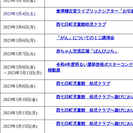
2023年3月3日(金)
「
みなづる号乗車体験イベント「おんぷーる de 健康づくり
會津稽古堂ライブリックシアター「お引
「
皆鶴姫のこびる塾～山際先生の料理教室～
」 受付期間：～20
2023年3月4日(土)
「
みなづる号乗車体験イベント「おんぷーる de 健康づくり
西七日町児童館幼児クラブ
2023年3月6日(月)
「がん」についてのミニ講演会
2023年3月6日(月)
赤ちゃん交流広場「ばんびぷち」
2023年3月7日(火)
令和4年度明るい選挙啓発ポスターコン
2023年3月8日(水)
移動展
～
2023年3月13日(月)
西七日町児童館 幼児クラブ
2023年3月8日(水)
西七日町児童館 幼児クラブへ遊びにお
2023年3月10日(金)
西七日町児童館 幼児クラブへ遊びにお
2023年3月13日(月)
西七日町児童館 幼児クラブへ遊びにお
2023年3月15日(水)