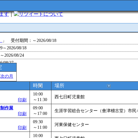
います
｜
について
」
」 受付期間：～2026/08/18
～2026/08/18
26/08/24
/08/27
定
～2026/08/28
＞
次の月
～2026/09/01
0～2026/09/07
時間
場所
0～2026/09/11
10:00
西七日町児童館
ョン 障害物競争でお土産をゲットせよ！
～11:30
」 受付期間：～2026/09/13
印刷
26/09/14
業制作展
09:00
生涯学習総合センター（會津稽古堂）市民
～17:00
印刷
～2026/09/15
～2026/09/28
09:30
河東保健センター
～11:00
印刷
」
」 受付期間：～2026/09/29
10:00
2026/09/30