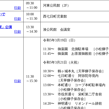
09:30
河東公民館（2F）
～11:00
印刷
いで
10:00
西七日町児童館
～11:30
印刷
実」公演
13:30
湊公民館 会議室
～14:30
印刷
令和5年3月19日（日）
11:30〜 御薬園 北側駐車場 ［小松獅
11:45〜 御薬園 お茶屋御殿前［小松獅
令和5年3月21日（火祝）
10:30〜 鶴ヶ城本丸［天寧獅子保存会］
12:00〜 七日町通り 阿弥陀寺境内
11:30
［天寧獅子保存会］
～15:30
印刷
13:00〜 本町通り コープ本町駐車場内
［小松獅子保存会］
13:30〜 市役所通り 栄町第二庁舎前
［小松獅子保存会］
14:20〜 神明通り リオンドール跡前
［小松獅子保存会］