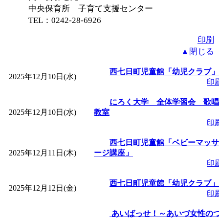
～
」 受付期間：～2026/
中央保育所 子育て支援センター
TEL：0242-28-6926
「
子育て交流広場「ば
印刷
▲閉じる
間：2026/08/10～2026/0
西七日町児童館「幼児クラブ」
2025年12月10日(水)
「
赤ちゃん交流広場「
印
にろく大学 全体学習会 歌唱
間：2026/08/10～2026/0
2025年12月10日(水)
教室
印
「
みなづる号乗車体験
西七日町児童館「ベビーマッサ
2025年12月11日(木)
ージ講座」
de 健康づくり」
」 受付
印
西七日町児童館「幼児クラブ」
「
堂島地区歴史ウオー
2025年12月12日(金)
印
す
」 受付期間：～2026/
あいばっせ！～あいづ女性の