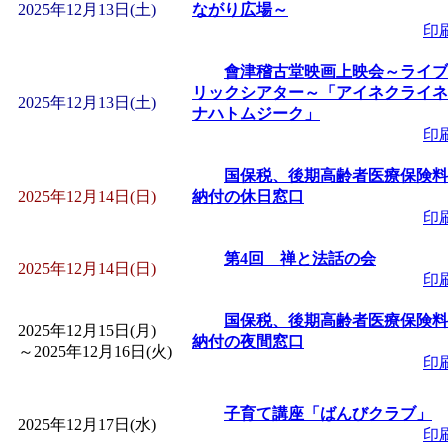
2025年12月13日(土)
ながり広場～
印
「
みなづる号乗車体験
會津稽古堂映画上映会～ライブ
リックシアター～「アイネクライネ
de 健康づくり」
」 受付
2025年12月13日(土)
ナハトムジーク」
印
「
皆鶴姫のこびる塾～
国保税、後期高齢者医療保険料
2025年12月14日(日)
納付の休日窓口
～
」 受付期間：～2026/
印
「
みなづる号乗車体験
第4回 禅と法話の会
2025年12月14日(日)
印
de 健康づくり」
」 受付
国保税、後期高齢者医療保険料
2025年12月15日(月)
納付の夜間窓口
～
2025年12月16日(火)
印
子育て講座「ばんびクラブ」
2025年12月17日(水)
印