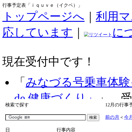
行事予定表「ｉｑｕｖｅ（イクベ）」
トップページへ
｜
利用マ
応しています
｜
に
現在受付中です！
「
みなづる号乗車体験
de 健康づくり」
」 受付
検索で探す
12月の行事
「
子育て交流広場「ば
前の月
＜
今
間：2026/07/09～2026/0
日
行事内容