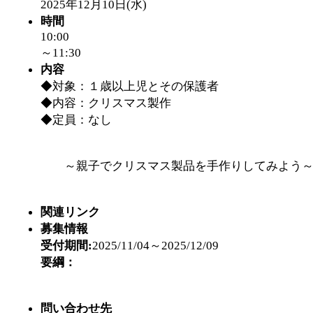
2025年12月10日(水)
「
赤ちゃん子育て講座
時間
10:00
付期間：2026/08/10～20
～11:30
内容
◆対象：１歳以上児とその保護者
「
赤ちゃん子育て講座
◆内容：クリスマス製作
◆定員：なし
付期間：2026/08/10～20
「
まだまだ暑い！コミ
～親子でクリスマス製品を手作りしてみよう
レクリエーション 障
関連リンク
募集情報
ットせよ！
」 受付期間：
受付期間:
2025/11/04～2025/12/09
要綱：
「
皆鶴姫のこびる塾～
問い合わせ先