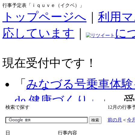
行事予定表「ｉｑｕｖｅ（イクベ）」
トップページへ
｜
利用マ
応しています
｜
に
現在受付中です！
「
みなづる号乗車体験
de 健康づくり」
」 受付
検索で探す
12月の行事
「
子育て交流広場「ば
前の月
＜
今
間：2026/07/09～2026/0
日
行事内容