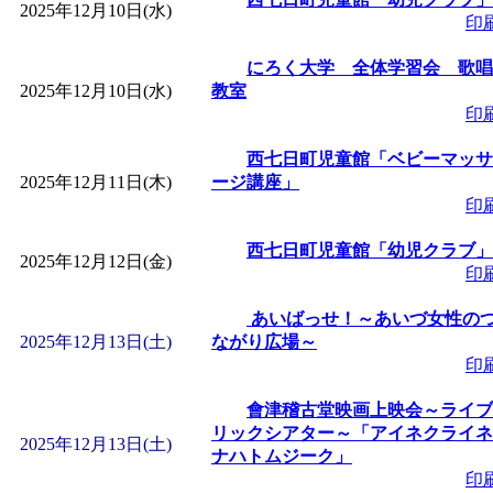
2025年12月10日(水)
「
赤ちゃん子育て講座
印
にろく大学 全体学習会 歌唱
付期間：2026/08/10～20
2025年12月10日(水)
教室
印
「
赤ちゃん子育て講座
西七日町児童館「ベビーマッサ
2025年12月11日(木)
ージ講座」
付期間：2026/08/10～20
印
西七日町児童館「幼児クラブ」
「
まだまだ暑い！コミ
2025年12月12日(金)
印
レクリエーション 障
あいばっせ！～あいづ女性の
2025年12月13日(土)
ながり広場～
印
ットせよ！
」 受付期間：
會津稽古堂映画上映会～ライブ
リックシアター～「アイネクライネ
「
皆鶴姫のこびる塾～
2025年12月13日(土)
ナハトムジーク」
印