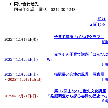
問い合わせ先
国保年金課 電話 0242-39-1248
「
みなづる号乗車体験
印刷
de 健康づくり」
」 受付
▲閉じる
「
皆鶴姫のこびる塾～
子育て講座「ばんびクラブ」
2025年12月17日(水)
印
～
」 受付期間：～2026/
赤ちゃん子育て講座「ばんびぷ
2025年12月20日(土)
ち」
「
みなづる号乗車体験
印
2025年12月20日(土)
猫駅長と会津の風景 写真展
de 健康づくり」
」 受付
～
2025年12月21日(日)
印
第112回まなべこ歴史文化講座
2025年12月21日(日)
「発掘調査から探る会津の歴史'25
印