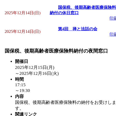
～
」 受付期間：～2026/
国保税、後期高齢者医療保険料
2025年12月14日(日)
納付の休日窓口
「
子育て交流広場「ば
印
間：2026/08/10～2026/0
第4回 禅と法話の会
2025年12月14日(日)
印
「
赤ちゃん交流広場「
国保税、後期高齢者医療保険料納付の夜間窓口
間：2026/08/10～2026/0
開催日
2025年12月15日(月)
「
みなづる号乗車体験
～
2025年12月16日(火)
時間
de 健康づくり」
」 受付
17:15
～19:30
内容
「
堂島地区歴史ウオー
国保税、後期高齢者医療保険料の納付をお受けし
す。
す
」 受付期間：～2026/
関連リンク