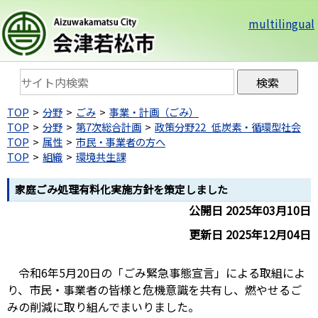
multilingual
TOP
分野
ごみ
事業・計画（ごみ）
TOP
分野
第7次総合計画
政策分野22_低炭素・循環型社会
TOP
属性
市民・事業者の方へ
TOP
組織
環境共生課
家庭ごみ処理有料化実施方針を策定しました
公開日 2025年03月10日
更新日 2025年12月04日
令和6年5月20日の「ごみ緊急事態宣言」による取組によ
り、市民・事業者の皆様と危機意識を共有し、燃やせるご
みの削減に取り組んでまいりました。