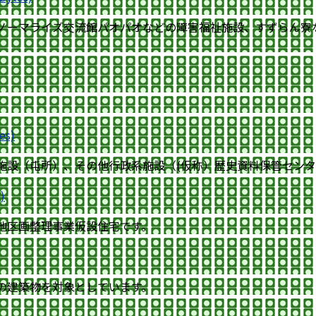
ノーマライズ交流館パオパオなどの障害福祉施設、すずらん寮
s)
施設（屯所）、その他行政系施設（(仮称）歴史資料保管セン
)
地区画整理事業仮設住宅です。
の建築物を対象としています。