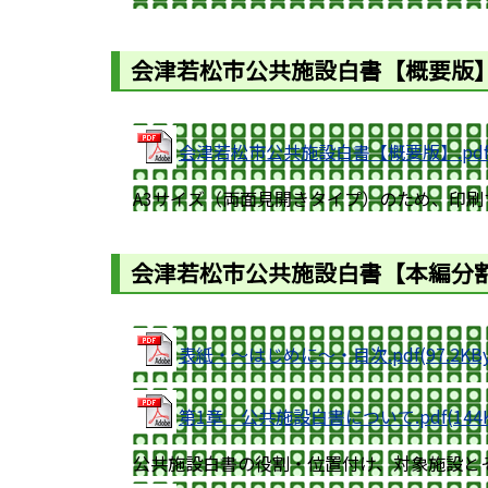
会津若松市公共施設白書【概要版】
会津若松市公共施設白書【概要版】.pdf(1.
A3サイズ（両面見開きタイプ）のため、印
会津若松市公共施設白書【本編分割
表紙・～はじめに～・目次.pdf(97.2KByt
第1章 公共施設白書について.pdf(144KB
公共施設白書の役割・位置付け、対象施設と