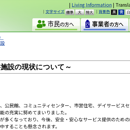
|
Living Information
| Transl
｜
文字サイズ
｜
背景色
準
大
）
施設
共施設の現状について～
、公民館、コミュニティセンター、市営住宅、デイサービスセ
能の充実に努めてまいりました。
が多くなっており、今後、安全・安心なサービス提供のための
中することも懸念されます。