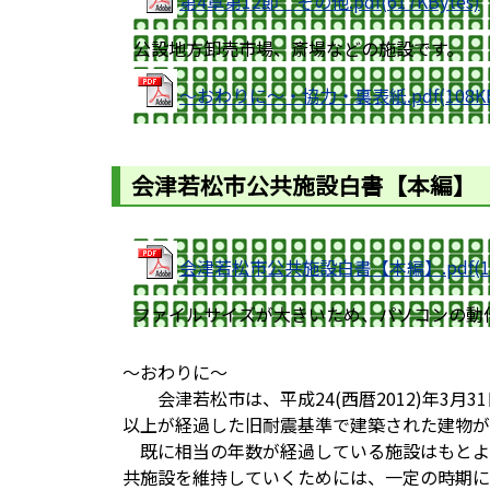
第4章第12節 その他.pdf(617KBytes)
公設地方卸売市場、斎場などの施設です。
～おわりに～・協力・裏表紙.pdf(108KBy
会津若松市公共施設白書【本編】（
会津若松市公共施設白書【本編】.pdf(11.
ファイルサイズが大きいため、パソコンの動
～おわりに～
会津若松市は、平成24(西暦2012)年3月3
以上が経過した旧耐震基準で建築された建物が4
既に相当の年数が経過している施設はもとよ
共施設を維持していくためには、一定の時期に