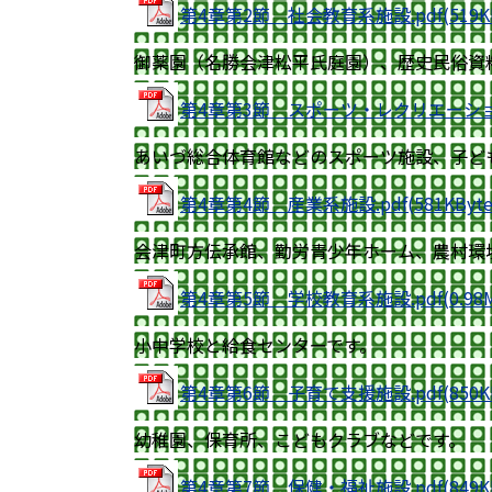
第4章第2節 社会教育系施設.pdf(519KB
御薬園（名勝会津松平氏庭園）、歴史民俗資
第4章第3節 スポーツ・レクリエーション系施
あいづ総合体育館などのスポーツ施設、子ど
第4章第4節 産業系施設.pdf(581KByte
会津町方伝承館、勤労青少年ホーム、農村環
第4章第5節 学校教育系施設.pdf(0.98MB
小中学校と給食センターです。
第4章第6節 子育て支援施設.pdf(850KB
幼稚園、保育所、こどもクラブなどです。
第4章第7節 保健・福祉施設.pdf(849KB