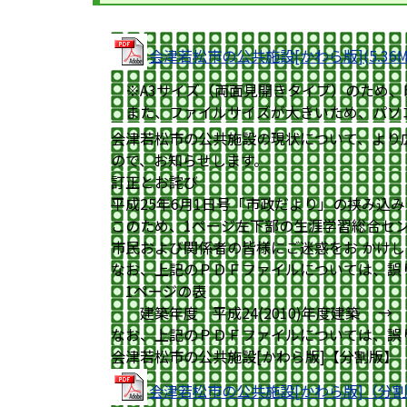
会津若松市の公共施設[かわら版](5.36MB
※A3サイズ（両面見開きタイプ）のため、
また、ファイルサイズが大きいため、パソコ
会津若松市の公共施設の現状について、より
ので、お知らせします。
訂正とお詫び
平成25年6月1日号「市政だより」の挟み込
このため、1ページ左下部の生涯学習総合セ
市民および関係者の皆様にご迷惑をお かけ
なお、上記のＰＤＦファイルについては、誤
1ページの表
建築年度 平成24(2010)年度建築 → 建
なお、上記のＰＤＦファイルについては、誤
会津若松市の公共施設[かわら版]【分割版】
会津若松市の公共施設[かわら版]（分割版）1/