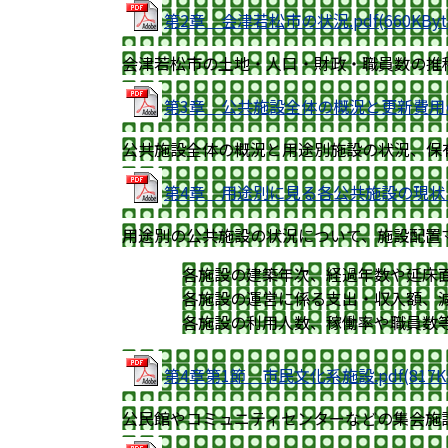
第2章 会津若松市の状況.pdf(660KByte
会津若松市の土地・人口・財政・職員数の推
第3章 公共施設全体の概況と更新費用の推計.
公共施設全体の概況と用途別施設の状況、保
第4章 用途別に見る各公共施設の現状（説明）
用途別の公共施設の状況について、施設配置
各施設の建築年次、経過年数や延床
各施設の運営に係る支出・収入額、
各施設の利用人数、稼働率や職員数
第4章第1節 市民文化系施設.pdf(817KB
公民館やコミュニティセンターなどの集会施