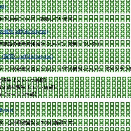
s)
移の状況について、説明しています。
pdf(567KBytes)
有施設の更新費用推計について、説明しています。
.pdf(183KBytes)
マップを掲載するとともに、以下の情報について、表やグラフ
面積等【ストック情報】
減価償却費等【コスト情報】
等【サービス情報】
ytes)
設、会津風雅堂などの文化施設です。