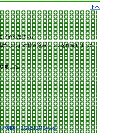
上へ
ご了承ください。
市政だより」の挟み込みチラシを作成しました
りました。
）2/2(2.11MBytes)