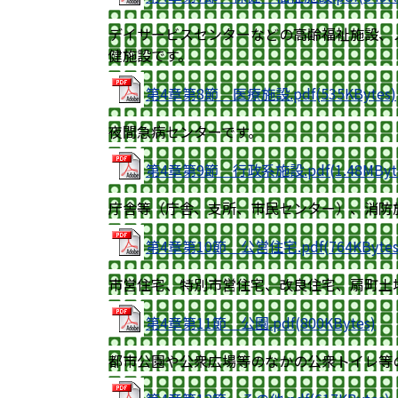
デイサービスセンターなどの高齢福祉施設、
健施設です。
第4章第8節 医療施設.pdf(535KBytes)
夜間急病センターです。
第4章第9節 行政系施設.pdf(1.48MByte
庁舎等（庁舎、支所、市民センター）、消防
第4章第10節 公営住宅.pdf(764KBytes
市営住宅、特別市営住宅、改良住宅、扇町土
第4章第11節 公園.pdf(800KBytes)
都市公園や公衆広場等のなかの公衆トイレ等