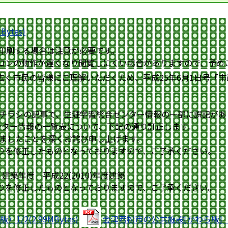
ytes)
印刷する場合は注意が必要です。
ンの動作が遅くなり閲覧しにくい場合がありますので、予め
広く市民の皆様にご理解いただくため、平成25年6月1日号「
みチラシの記事で、生涯学習総合センター情報の一部に誤記があ
ンター情報の一覧表について、下記の通り訂正します。
しましたことを深くお詫び申し上げます。
りを修正したものとなっておりますので、ご了承ください。
築年度 平成22(2010)年度建築
りを修正したものとなっておりますので、ご了承ください。
2(2.99MBytes)
会津若松市の公共施設[かわら版]（分割版