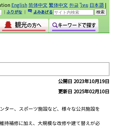
ation
English
简体中文
繁体中文
한글
ไทย
日本語
|
｜
ふりがな
｜
よみあげる
公開日 2023年10月19日
更新日 2025年02月10日
ンター、スポーツ施設など、様々な公共施設を
維持補修に加え、大規模な改修や建て替えが必