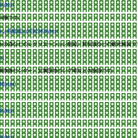
ytes)
料館です。
設.pdf(820KBytes)
もの森などのレクリエーション施設、若松城などの観光施設で
s)
境改善センター、工業団地ポンプ場などの施設です。
ytes)
ytes)
ytes)