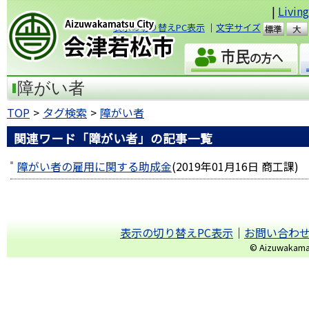
|
Livin
表示の切り替えPC表示
｜
文字サイズ
準
会津若松市
障がい者
TOP
タグ検索
障がい者
関連ワード「障がい者」の記事一覧
障がい者の雇用に関する助成金
(
2019年01月16日
商工課
)
表示の切り替えPC表示
｜
お問い合わ
© Aizuwakamats