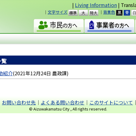
|
Living Information
| Transl
｜
文字サイズ
｜
背景色
準
大
一覧
動紹介
(
2021年12月24日
農政課
)
｜
お問い合わせ先
｜
よくある問い合わせ
｜
このサイトについて
© Aizuwakamatsu City , All rights reserved.