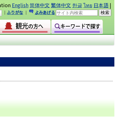
ation
English
简体中文
繁体中文
한글
ไทย
日本語
|
｜
ふりがな
｜
よみあげる
｜