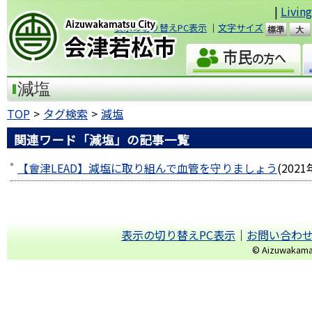
|
Livin
表示の切り替えPC表示
｜
文字サイズ
準
会津若松市
減塩
TOP
タグ検索
減塩
関連ワード「減塩」の記事一覧
【會津LEAD】減塩に取り組んで血管を守りましょう
(
2021
表示の切り替えPC表示
｜
お問い合わ
© Aizuwakamats