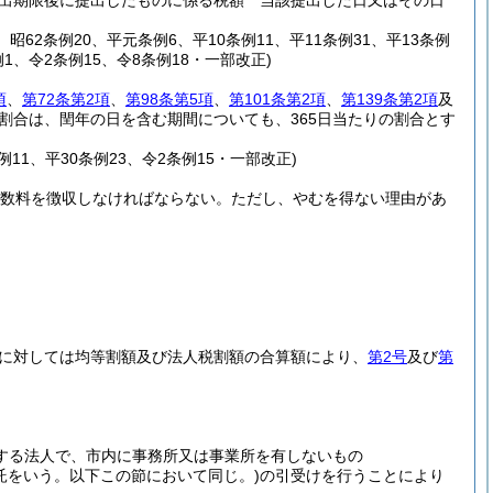
出期限後に提出したものに係る税額 当該提出した日又はその日
1、昭62条例20、平元条例6、平10条例11、平11条例31、平13条例
条例1、令2条例15、令8条例18・一部改正)
項
、
第72条第2項
、
第98条第5項
、
第101条第2項
、
第139条第2項
及
割合は、閏年の日を含む期間についても、365日当たりの割合とす
例11、平30条例23、令2条例15・一部改正)
手数料を徴収しなければならない。
ただし、やむを得ない理由があ
に対しては均等割額及び法人税割額の合算額により、
第2号
及び
第
する法人で、市内に事務所又は事業所を有しないもの
信託をいう。以下この節において同じ。)
の引受けを行うことにより