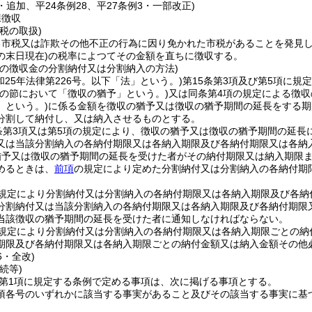
9・追加、平24条例28、平27条例3・一部改正)
課徴収
税の取扱)
る市税又は詐欺その他不正の行為に因り免かれた市税があることを発見
の末日現在)
の税率によつてその金額を直ちに徴収する。
市の徴収金の分割納付又は分割納入の方法)
和25年法律第226号。以下「法」という。)
第15条第3項及び第5項に規
この節において「徴収の猶予」という。)
又は同条第4項の規定による徴
」という。)
に係る金額を徴収の猶予又は徴収の猶予期間の延長をする期
分割して納付し、又は納入させるものとする。
条第3項又は第5項の規定により、徴収の猶予又は徴収の猶予期間の延
又は当該分割納入の各納付期限又は各納入期限及び各納付期限又は各納
猶予又は徴収の猶予期間の延長を受けた者がその納付期限又は納入期限
めるときは、
前項
の規定により定めた分割納付又は分割納入の各納付期
規定により分割納付又は分割納入の各納付期限又は各納入期限及び各納
分割納付又は当該分割納入の各納付期限又は各納入期限及び各納付期限
当該徴収の猶予期間の延長を受けた者に通知しなければならない。
規定により分割納付又は分割納入の各納付期限又は各納入期限ごとの納
期限及び各納付期限又は各納入期限ごとの納付金額又は納入金額その他
6・全改)
続等)
2第1項に規定する条例で定める事項は、次に掲げる事項とする。
1項各号のいずれかに該当する事実があること及びその該当する事実に