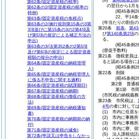
(6)
第48条第1項
第62条
(固定資産税の税率)
の翌日から1月
第62条の2
(固定資産税の税率の
(昭45条例
特例)
22、平14
第63条
(固定資産税の免税点)
(年当たりの割合の
第63条の2
(施行規則第15条の3第
第20条
前条
、
第4
3項並びに第15条の3の2第4項及
び
第140条第2項
の
び第5項の規定による補正方法の
る。
申出)
(昭45条例
第63条の3
(法第352条の2第5項
(督促手数料)
及び第6項の規定による固定資産
第21条
徴税吏員は
税額の按分の申出)
ると認める場合に
第64条
(固定資産税の納税管理
(昭45条例
人)
第22条
削除
第65条
(固定資産税の納税管理人
(昭45条例26
に係る不申告に関する過料)
第2章
普通
第66条
(固定資産税の賦課期日)
第1節
市
第67条
(固定資産税の納期)
(市民税の納税義務
第68条
(固定資産税の徴収の方
第23条
市民税は、
法)
4号
の者に対して
第69条
(固定資産税の納税通知
(1)
市内に住居を
書)
(2)
市内に事務所
第70条
(固定資産税の納期前の納
(3)
市内に事務所
付)
(4)
市内に寮、宿
第71条
(固定資産税の減免)
(5)
法人課税信託
第72条
(申請又は申告をしなかっ