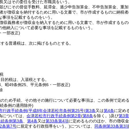
長又はその委任を受けた市職員をいう。
並びにその督促手数料、延滞金、過少申告加算金、不申告加算金、重加
者が徴収金を納付するために用いる文書で、市が作成するものに納税者
な事項を記載するものをいう。
徴収義務者が徴収金を納入するために用いる文書で、市が作成するもの
の他納入について必要な事項を記載するものをいう。
5・一部改正)
課する普通税は、次に掲げるものとする。
税
る目的税は、入湯税とする。
24、昭49条例25、平元条例6・一部改正)
除
施のため手続、その他その施行について必要な事項は、この条例で定め
続条例の適用除外)
市行政手続条例
(平成8年会津若松市条例第25号)
第3条
又は
第4条
に定め
為については、
会津若松市行政手続条例第2章
(
第8条
を除く。)
及び
第3章
続条例第3条
、
第4条
又は
第33条第4項
に定めるもののほか、市の徴収
2条第7号
に規定する行政指導をいう。)
については、
同条例第33条第3