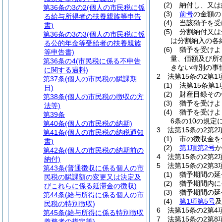
(2)
納付し、又は
第36条の3の2
(個人の市民税に係
(3)
前号
の金額の
る給与所得者の扶養親族等申告
(4)
当該猶予を受
書)
(5)
分割納付又は
第36条の3の3
(個人の市民税に係
は分割納入の各
る公的年金等受給者の扶養親族
(6)
猶予を受けよ
等申告書)
量、価額及び所
第36条の4
(市民税に係る不申告
きない特別の事
に関する過料)
2
法第15条の2第
第37条
(個人の市民税の賦課期
(1)
法第15条第
日)
(2)
財産目録その
第38条
(個人の市民税の徴収の方
(3)
猶予を受けよ
法等)
(4)
猶予を受けよ
第39条
6条の10の規
第40条
(個人の市民税の納期)
3
法第15条の2第
第41条
(個人の市民税の納税通知
(1)
市の徴収金を
書)
(2)
第1項第2号
か
第42条
(個人の市民税の納期前の
4
法第15条の2第
納付)
5
法第15条の2第
第43条
(普通徴収に係る個人の市
(1)
猶予期間の延
民税の賦課額の変更又は決定及
(2)
猶予期間内に
びこれらに係る延滞金の徴収)
(3)
猶予期間の延
第44条
(給与所得に係る個人の市
(4)
第1項第5号
及
民税の特別徴収)
6
法第15条の2第
第45条
(給与所得に係る特別徴収
7
法第15条の2第
義務者の指定等)