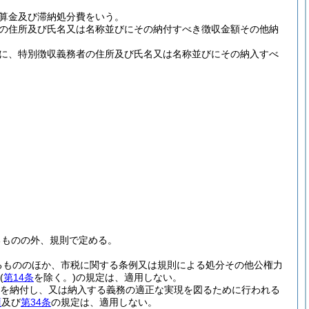
算金及び滞納処分費をいう。
の住所及び氏名又は名称並びにその納付すべき徴収金額その他納
に、特別徴収義務者の住所及び氏名又は名称並びにその納入すべ
るものの外、規則で定める。
るもののほか、市税に関する条例又は規則による処分その他公権力
(
第14条
を除く。)
の規定は、適用しない。
金を納付し、又は納入する義務の適正な実現を図るために行われる
項
及び
第34条
の規定は、適用しない。