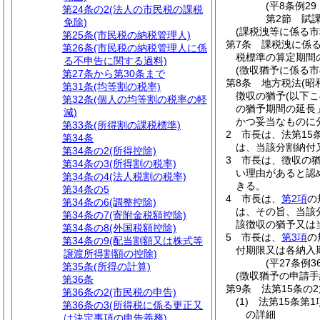
(平8条例2
第24条の2
(法人の市民税の課税
第2節
賦
免除)
(課税洩等に係る市
第25条
(市民税の納税管理人)
第7条
課税洩に係
第26条
(市民税の納税管理人に係
税標準の算定期間
る不申告に関する過料)
(徴収猶予に係る
第27条から第30条まで
第8条
地方税法
(昭
第31条
(均等割の税率)
徴収の猶予
(以下
第32条
(個人の均等割の税率の軽
の猶予期間の延長
減)
かつ妥当なものに
第33条
(所得割の課税標準)
2
市長は、法第15
第34条
は、当該分割納付
第34条の2
(所得控除)
3
市長は、徴収の
第34条の3
(所得割の税率)
い理由があると認
第34条の4
(法人税割の税率)
きる。
第34条の5
4
市長は、
第2項
の
第34条の6
(調整控除)
は、その旨、当該
第34条の7
(寄附金税額控除)
該徴収の猶予又は
第34条の8
(外国税額控除)
5
市長は、
第3項
の
第34条の9
(配当割額又は株式等
付期限又は各納入
譲渡所得割額の控除)
(平27条例3
第35条
(所得の計算)
(徴収猶予の申請手
第36条
第9条
法第15条の
第36条の2
(市民税の申告)
(1)
法第15条第
第36条の3
(所得税に係る更正又
の詳細
は決定事項の申告義務)