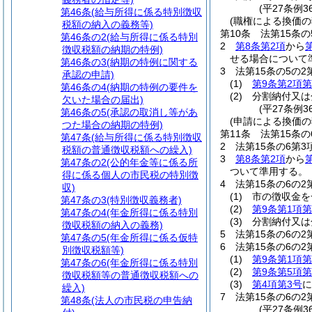
(平27条例3
第46条
(給与所得に係る特別徴収
(職権による換価の
税額の納入の義務等)
第10条
法第15条
第46条の2
(給与所得に係る特別
2
第8条第2項
から
徴収税額の納期の特例)
せる場合について
第46条の3
(納期の特例に関する
3
法第15条の5の
承認の申請)
(1)
第9条第2項第
第46条の4
(納期の特例の要件を
(2)
分割納付又は
欠いた場合の届出)
(平27条例3
第46条の5
(承認の取消し等があ
(申請による換価の
つた場合の納期の特例)
第11条
法第15条
第47条
(給与所得に係る特別徴収
2
法第15条の6第
税額の普通徴収税額への繰入)
3
第8条第2項
から
第47条の2
(公的年金等に係る所
ついて準用する。
得に係る個人の市民税の特別徴
4
法第15条の6の
収)
(1)
市の徴収金を
第47条の3
(特別徴収義務者)
(2)
第9条第1項第
第47条の4
(年金所得に係る特別
(3)
分割納付又は
徴収税額の納入の義務)
5
法第15条の6の
第47条の5
(年金所得に係る仮特
6
法第15条の6の
別徴収税額等)
(1)
第9条第1項第
第47条の6
(年金所得に係る特別
(2)
第9条第5項第
徴収税額等の普通徴収税額への
(3)
第4項第3号
に
繰入)
7
法第15条の6の
第48条
(法人の市民税の申告納
(平27条例3