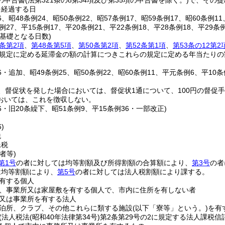
の申告書
(法第321条の8第34項及び第35項の申告書を除く。)
で、その提
を経過する日
26、昭48条例24、昭50条例22、昭57条例17、昭59条例17、昭60条例1
条例27、平15条例17、平20条例21、平22条例18、平28条例18、平29
基礎となる日数)
3条第2項
、
第48条第5項
、
第50条第2項
、
第52条第1項
、
第53条の12第2
規定に定める延滞金の額の計算につきこれらの規定に定める年当たりの
26・追加、昭49条例25、昭50条例22、昭60条例11、平元条例6、平10条
、督促状を発した場合においては、督促状1通について、100円の督促
おいては、これを徴収しない。
26・旧20条繰下、昭51条例9、平15条例36・一部改正)
)
税
民税
者等)
第1号
の者に対しては均等割額及び所得割額の合算額により、
第3号
の者
は均等割額により、
第5号
の者に対しては法人税割額により課する。
有する個人
、事業所又は家屋敷を有する個人で、市内に住所を有しない者
又は事業所を有する法人
泊所、クラブ、その他これらに類する施設
(以下「寮等」という。)
を有
(法人税法
(昭和40年法律第34号)
第2条第29号の2に規定する法人課税