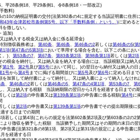
16、平28条例18、平29条例1、令8条例18・一部改正)
手数料)
条の10の納税証明書の交付
(法第382条の4に規定する当該証明書に住
昭和43年会津若松市条例第5号。以下「手数料条例」という。)
に定めると
料を徴しない。
・追加)
し又は納入する税金又は納入金に係る延滞金)
特別徴収義務者は、
第40条
、
第46条
、
第46条の2
若しくは
第46条の5
(
第
第1項
(
第47条の5第3項
において準用する場合を含む。以下この条におい
く。)
、
第53条の7
、
第67条
、
第83条第2項
、
第98条第1項
若しくは
第2項
その税金を納付し、又は納入金を納入する場合には、当該税額又は納入
下
第1号
、
第2号
及び
第5号
において同じ。)
の翌日から納付又は納入の日ま
第1号
から
第4号
までに掲げる期間並びに
第5号
及び
第6号
に定める日まで
額を加算して納付書によって納付し、又は納入書によって納入しなけれ
6条
、
第46条の2
若しくは
第46条の5
、
第47条の4第1項
、
第53条の7
、
第
し、又は納入する税額 当該納期限の翌日から1月を経過する日までの
若しくは
第2項
の申告書又は
第139条第1項
の申告書に係る税額
(
第4号
に
間
若しくは
第2項
の申告書又は
第139条第1項
の申告書でその提出期限後に
経過する日までの期間
3項若しくは第4項
(これらの規定を法第602条第2項及び第603条の2の
定により徴収を猶予した税額 当該猶予した期間又はその期間の末日の翌
の申告書
(法第321条の8第1項、第2項又は第31項の規定による申告書に
1月を経過する日