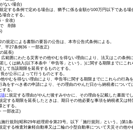
がない場合)
に規定する条例で定める場合は、猶予に係る金額が100万円以下である
る場合とする。
6・全改)
で
削除
)
の2の規定による書類の要旨の公告は、本市公告式条例による。
17、平27条例36・一部改正)
の延長)
、広範囲にわたる災害その他やむを得ない理由により、法又はこの条例
若しくは納入
(以下本条中「申告等」という。)
に関する期限までにこれ
定して当該期限を延長するものとする。
市長が公示によって行うものとする。
の他やむを得ない理由により、申告等に関する期限までにこれらの行為
行為をすべき者の申請により、その理由のやんだ日から納税者については
とする。
同項
に規定する理由がやんだ後すみやかに、その理由を記載した書面で
規定する期限を延長したときは、期日その他必要な事項を納税者又は特
様とする。
2・一部改正)
法施行規則
(昭和29年総理府令第23号。以下「施行規則」という。)
第1
に規定する検査対象軽自動車又は二輪の小型自動車について天災その他