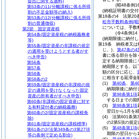
提出に関する過料)
(昭48条例
第53条の11
(分離課税に係る所得
(納税証明書の交付
割の不足金額等の納入)
第18条の4
法第20
第53条の12
(分離課税に係る所得
松市手数料条例
(
割の普通徴収)
については、手数
第2節
固定資産税
(令4条例14
第54条
(固定資産税の納税義務者
(納期限後に納付
等)
第19条
納税者又は
第55条
(固定資産の非課税の規定
じ。)
、
第47条の4
の適用を受けようとする者がす
書に係る部分を除
べき申告)
定する納期限後に
第56条
納期限とする。以
第57条
額の区分に応じ、
第58条
に相当する延滞金
第58条の2
(1)
第40条
、
第4
第59条
(固定資産税の非課税の規
納期限後に納付
定の適用を受けなくなった固定
(2)
第98条第1項
資産の所有者がすべき申告)
する日までの期
第60条
(非課税の固定資産に対す
(3)
第98条第1項
る有料貸付者の納税義務)
翌日から1月を
第60条の2
(固定資産税の課税免
(4)
法第601条第
除)
の2第5項の規
第61条
(固定資産税の課税標準)
(5)
第48条第1項
第61条の2
(法第349条の3第27項
期限の翌日から
等の条例で定める割合)