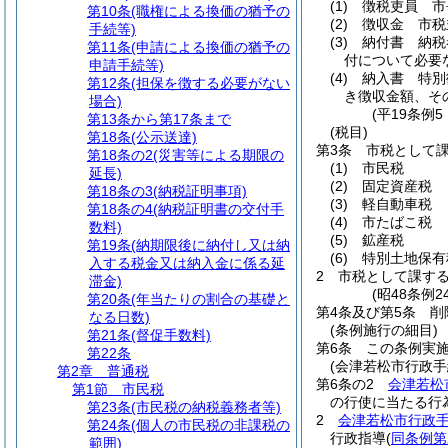
(1)
徴税吏員 市
第10条
(職権による換価の猶予の
(2)
徴収金 市税
手続等)
(3)
納付書 納税
第11条
(申請による換価の猶予の
付について必要
申請手続等)
(4)
納入書 特別
第12条
(担保を徴する必要がない
き徴収金額、そ
場合)
(平19条例
第13条から第17条まで
(税目)
第18条
(公示送達)
第3条
市税として
第18条の2
(災害等による期限の
(1)
市民税
延長)
(2)
固定資産税
第18条の3
(納税証明事項)
(3)
軽自動車税
第18条の4
(納税証明書の交付手
(4)
市たばこ税
数料)
(5)
鉱産税
第19条
(納期限後に納付し又は納
(6)
特別土地保有
入する税金又は納入金に係る延
2
市税として課す
滞金)
(昭48条例
第20条
(年当たりの割合の基礎と
第4条及び第5条
削
なる日数)
(条例施行の細目)
第21条
(督促手数料)
第6条
この条例実
第22条
(会津若松市行政手
第2章
普通税
第6条の2
会津若松
第1節
市民税
の行使に当たる行
第23条
(市民税の納税義務者等)
2
会津若松市行政手
第24条
(個人の市民税の非課税の
行政指導
(
同条例第
範囲)