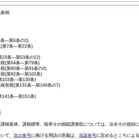
税条例
1条―第6条の2)
収
(第7条―第22条)
第23条―第53条の12)
産税
(第54条―第79条)
車税
(第80条―第91条の2)
こ税
(第92条―第102条)
第103条―第130条)
地保有税
(第131条―第140条の7)
第141条―第151条)
則
、課税客体、課税標準、税率その他賦課徴収については、法令その他別
おいて、
次の各号
に掲げる用語の意義は、
当該各号
に定めるところによ