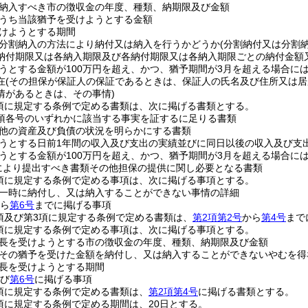
納入すべき市の徴収金の年度、種類、納期限及び金額
うち当該猶予を受けようとする金額
けようとする期間
分割納入の方法により納付又は納入を行うかどうか
(分割納付又は分割
納付期限又は各納入期限及び各納付期限又は各納入期限ごとの納付金額
うとする金額が100万円を超え、かつ、猶予期間が3月を超える場合に
在
(その担保が保証人の保証であるときは、保証人の氏名及び住所又は居
情があるときは、その事情)
1項に規定する条例で定める書類は、次に掲げる書類とする。
1項各号のいずれかに該当する事実を証するに足りる書類
他の資産及び負債の状況を明らかにする書類
うとする日前1年間の収入及び支出の実績並びに同日以後の収入及び支
うとする金額が100万円を超え、かつ、猶予期間が3月を超える場合に
定により提出すべき書類その他担保の提供に関し必要となる書類
2項に規定する条例で定める事項は、次に掲げる事項とする。
一時に納付し、又は納入することができない事情の詳細
ら
第6号
までに掲げる事項
2項及び第3項に規定する条例で定める書類は、
第2項第2号
から
第4号
まで
3項に規定する条例で定める事項は、次に掲げる事項とする。
長を受けようとする市の徴収金の年度、種類、納期限及び金額
その猶予を受けた金額を納付し、又は納入することができないやむを得
長を受けようとする期間
び
第6号
に掲げる事項
4項に規定する条例で定める書類は、
第2項第4号
に掲げる書類とする。
8項に規定する条例で定める期間は、20日とする。