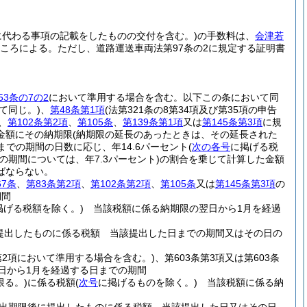
所に代わる事項の記載をしたものの交付を含む。)
の手数料は、
会津若
ころによる。
ただし、道路運送車両法第97条の2に規定する証明書
53条の7の2
において準用する場合を含む。以下この条において同
て同じ。)
、
第48条第1項
(法第321条の8第34項及び第35項の申告
、
第102条第2項
、
第105条
、
第139条第1項
又は
第145条第3項
に規
金額にその納期限
(納期限の延長のあったときは、その延長された
での期間の日数に応じ、年14.6パーセント
(
次の各号
に掲げる税
の期間については、年7.3パーセント)
の割合を乗じて計算した金額
ばならない。
67条
、
第83条第2項
、
第102条第2項
、
第105条
又は
第145条第3項
の
期間
掲げる税額を除く。)
当該税額に係る納期限の翌日から1月を経過
提出したものに係る税額 当該提出した日までの期間又はその日の
2第2項において準用する場合を含む。)
、第603条第3項又は第603条
日から1月を経過する日までの期間
限る。)
に係る税額
(
次号
に掲げるものを除く。)
当該税額に係る納