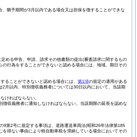
場合、猶予期間が3月以内である場合又は担保を徴することができな
に定める申告、申請、請求その他書類の提出
(審査請求に関するもの
らの行為をすることができないと認める場合には、地域、期日その
をすることができないと認める場合には、
第1項
の規定の適用がある
2月以内、特別徴収義務者については30日以内において、当該期
しなければならない。
別徴収義務者に通知しなければならない。
当該期限の延長を認めな
条の9第2号に規定する事項は、道路運送車両法
(昭和26年法律第185
やむを得ない事由により軽自動車税を滞納している場合においてその