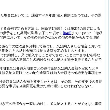
した場合においては、課税すべき年度
(法人税割にあつては、その課
定する条例で定める方法は、同条第1項若しくは第2項の規定による
収の猶予をした期間の延長
(以下この項から
第4項
までにおいて「徴収
間内において、その者の財産の状況その他の事情からみて合理的
長に係る市の徴収金を分割して納付し、又は納入させる場合において
入期限ごとの納付金額又は納入金額を定めるものとする。
までに納付し、又は納入することができないことにつきやむを得な
限又は各納入期限ごとの納付金額又は納入金額を変更することがで
付期限又は各納入期限ごとの納付金額又は納入金額を定めたとき
又は各納入期限ごとの納付金額又は納入金額その他必要な事項を当
付金額又は納入金額を変更したときは、その旨、その変更後の各納
必要な事項を当該変更を受けた者に通知しなければならない。
基づき市の徴収金を一時に納付し、又は納入することができない事情