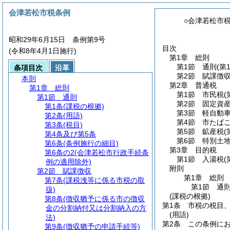
会津若松市税条例
○会津若松市
昭和29年6月15日 条例第9号
目次
(令和8年4月1日施行)
第1章
総則
第1節
通則
(第
条項目次
沿革
第2節
賦課徴
本則
第2章
普通税
第1章
総則
第1節
市民税
(
第1節
通則
第2節
固定資
第1条
(課税の根拠)
第3節
軽自動
第2条
(用語)
第4節
市たば
第3条
(税目)
第5節
鉱産税
(
第4条及び第5条
第6節
特別土
第6条
(条例施行の細目)
第3章
目的税
第6条の2
(会津若松市行政手続条
第1節
入湯税
(
例の適用除外)
附則
第2節
賦課徴収
第1章
総則
第7条
(課税洩等に係る市税の取
第1節
通
扱)
(課税の根拠)
第8条
(徴収猶予に係る市の徴収
第1条
市税の税目
金の分割納付又は分割納入の方
(用語)
法)
第2条
この条例に
第9条
(徴収猶予の申請手続等)