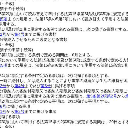
6・全改)
猶予の手続等)
の5第2項において読み替えて準用する法第15条第3項及び第5項に規定
第5項
までの規定は、法第15条の5第2項において読み替えて準用する法
準用する。
2第1項及び第2項に規定する条例で定める書類は、次に掲げる書類とする
2号
から
第4号
までに掲げる書類
分割納入させるために必要となる書類
6・全改)
猶予の申請手続等)
の6第1項に規定する条例で定める期間は、6月とする。
3項において準用する法第15条第3項及び第5項に規定する条例で定める方
第5項
までの規定は、法第15条の6第3項において準用する法第15条第
2第1項に規定する条例で定める事項は、次に掲げる事項とする。
一時に納付し、又は納入することにより事業の継続又は生活の維持が困
2号
から
第4号
まで及び
第6号
に掲げる事項
分割納入の各納付期限又は各納入期限及び各納付期限又は各納入期限ご
2第1項及び第2項に規定する条例で定める書類は、
第9条第2項第2号
から
2第2項に規定する条例で定める事項は、次に掲げる事項とする。
6号
に掲げる事項
1号
から
第3号
までに掲げる事項
掲げる事項
2第3項において準用する法第15条の2第8項に規定する期間は、20日とす
6・全改)