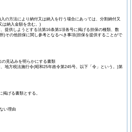
納入の方法により納付又は納入を行う場合にあっては、分割納付又
又は納入金額を含む。)
は、提供しようとする法第16条第1項各号に掲げる担保の種類、数
所)
その他担保に関し参考となるべき事項
(担保を提供することがで
出の見込みを明らかにする書類
は、地方税法施行令
(昭和25年政令第245号。以下「令」という。)
第
に掲げる書類とする。
ない理由