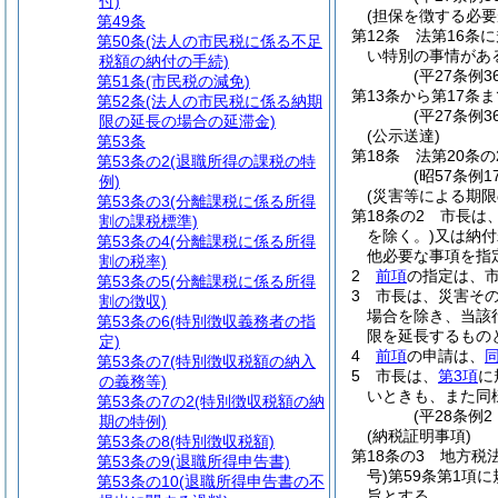
付)
(担保を徴する必要
第49条
第12条
法第16条
第50条
(法人の市民税に係る不足
い特別の事情があ
税額の納付の手続)
(平27条例3
第51条
(市民税の減免)
第13条から第17条ま
第52条
(法人の市民税に係る納期
(平27条例36
限の延長の場合の延滞金)
(公示送達)
第53条
第18条
法第20条
第53条の2
(退職所得の課税の特
(昭57条例
例)
(災害等による期限
第53条の3
(分離課税に係る所得
第18条の2
市長は
割の課税標準)
を除く。)
又は納付
第53条の4
(分離課税に係る所得
他必要な事項を指
割の税率)
2
前項
の指定は、
第53条の5
(分離課税に係る所得
3
市長は、災害そ
割の徴収)
場合を除き、当該
第53条の6
(特別徴収義務者の指
限を延長するもの
定)
4
前項
の申請は、
第53条の7
(特別徴収税額の納入
5
市長は、
第3項
に
の義務等)
いときも、また同
第53条の7の2
(特別徴収税額の納
(平28条例
期の特例)
(納税証明事項)
第53条の8
(特別徴収税額)
第18条の3
地方税
第53条の9
(退職所得申告書)
号)
第59条第1項
第53条の10
(退職所得申告書の不
旨とする。