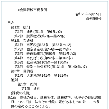
○会津若松市税条例
昭和29年6月15日
条例第9号
目次
第1章
総則
第1節
通則
(第1条―第6条の2)
第2節
賦課徴収
(第7条―第22条)
第2章
普通税
第1節
市民税
(第23条―第53条の12)
第2節
固定資産税
(第54条―第79条)
第3節
軽自動車税
(第80条―第91条の2)
第4節
市たばこ税
(第92条―第102条)
第5節
鉱産税
(第103条―第130条)
第6節
特別土地保有税
(第131条―第140条の7)
第3章
目的税
第1節
入湯税
(第141条―第151条)
附則
第1章
総則
第1節
通則
(課税の根拠)
第1条
市税の税目、課税客体、課税標準、税率その他賦課徴
収については、法令その他別に定があるものの外、この条
例の定めるところによる。