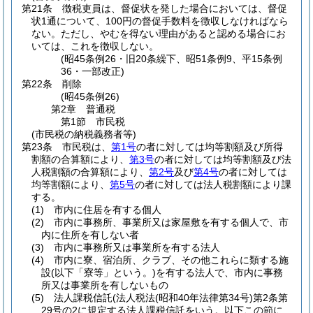
第21条
徴税吏員は、督促状を発した場合においては、督促
状1通について、100円の督促手数料を徴収しなければなら
ない。
ただし、やむを得ない理由があると認める場合にお
いては、これを徴収しない。
(昭45条例26・旧20条繰下、昭51条例9、平15条例
36・一部改正)
第22条
削除
(昭45条例26)
第2章
普通税
第1節
市民税
(市民税の納税義務者等)
第23条
市民税は、
第1号
の者に対しては均等割額及び所得
割額の合算額により、
第3号
の者に対しては均等割額及び法
人税割額の合算額により、
第2号
及び
第4号
の者に対しては
均等割額により、
第5号
の者に対しては法人税割額により課
する。
(1)
市内に住居を有する個人
(2)
市内に事務所、事業所又は家屋敷を有する個人で、市
内に住所を有しない者
(3)
市内に事務所又は事業所を有する法人
(4)
市内に寮、宿泊所、クラブ、その他これらに類する施
設
(以下「寮等」という。)
を有する法人で、市内に事務
所又は事業所を有しないもの
(5)
法人課税信託
(法人税法
(昭和40年法律第34号)
第2条第
29号の2に規定する法人課税信託をいう。以下この節に