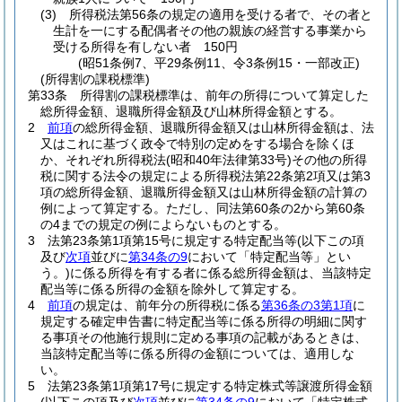
(3)
所得税法第56条の規定の適用を受ける者で、その者と
生計を一にする配偶者その他の親族の経営する事業から
受ける所得を有しない者 150円
(昭51条例7、平29条例11、令3条例15・一部改正)
(所得割の課税標準)
第33条
所得割の課税標準は、前年の所得について算定した
総所得金額、退職所得金額及び山林所得金額とする。
2
前項
の総所得金額、退職所得金額又は山林所得金額は、法
又はこれに基づく政令で特別の定めをする場合を除くほ
か、それぞれ所得税法
(昭和40年法律第33号)
その他の所得
税に関する法令の規定による所得税法第22条第2項又は第3
項の総所得金額、退職所得金額又は山林所得金額の計算の
例によって算定する。
ただし、同法第60条の2から第60条
の4までの規定の例によらないものとする。
3
法第23条第1項第15号に規定する特定配当等
(以下この項
及び
次項
並びに
第34条の9
において「特定配当等」とい
う。)
に係る所得を有する者に係る総所得金額は、当該特定
配当等に係る所得の金額を除外して算定する。
4
前項
の規定は、前年分の所得税に係る
第36条の3第1項
に
規定する確定申告書に特定配当等に係る所得の明細に関す
る事項その他施行規則に定める事項の記載があるときは、
当該特定配当等に係る所得の金額については、適用しな
い。
5
法第23条第1項第17号に規定する特定株式等譲渡所得金額