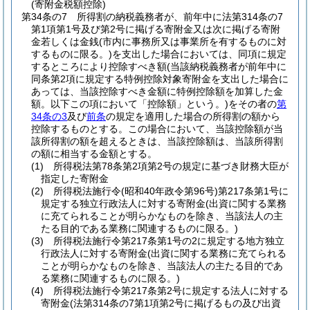
(寄附金税額控除)
第34条の7
所得割の納税義務者が、前年中に法第314条の7
第1項第1号及び第2号に掲げる寄附金又は次に掲げる寄附
金若しくは金銭
(市内に事務所又は事業所を有するものに対
するものに限る。)
を支出した場合においては、同項に規定
するところにより控除すべき額
(当該納税義務者が前年中に
同条第2項に規定する特例控除対象寄附金を支出した場合に
あっては、当該控除すべき金額に特例控除額を加算した金
額。以下この項において「控除額」という。)
をその者の
第
34条の3
及び
前条
の規定を適用した場合の所得割の額から
控除するものとする。
この場合において、当該控除額が当
該所得割の額を超えるときは、当該控除額は、当該所得割
の額に相当する金額とする。
(1)
所得税法第78条第2項第2号の規定に基づき財務大臣が
指定した寄附金
(2)
所得税法施行令
(昭和40年政令第96号)
第217条第1号に
規定する独立行政法人に対する寄附金
(出資に関する業務
に充てられることが明らかなものを除き、当該法人の主
たる目的である業務に関連するものに限る。)
(3)
所得税法施行令第217条第1号の2に規定する地方独立
行政法人に対する寄附金
(出資に関する業務に充てられる
ことが明らかなものを除き、当該法人の主たる目的であ
る業務に関連するものに限る。)
(4)
所得税法施行令第217条第2号に規定する法人に対する
寄附金
(法第314条の7第1項第2号に掲げるもの及び出資