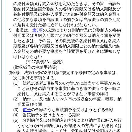
の納付金額又は納入金額を定めたときは、その旨、当該分
割納付又は当該分割納入の各納付期限又は各納入期限及び
各納付期限又は各納入期限ごとの納付金額又は納入金額そ
の他必要な事項を当該徴収の猶予又は当該徴収の猶予期間
の延長を受けた者に通知しなければならない。
5
市長は、
第3項
の規定により分割納付又は分割納入の各納
付期限又は各納入期限ごとの納付金額又は納入金額を変更
したときは、その旨、その変更後の各納付期限又は各納入
期限及び各納付期限又は各納入期限ごとの納付金額又は納
入金額その他必要な事項を当該変更を受けた者に通知しな
ければならない。
(平27条例36・全改)
(徴収猶予の申請手続等)
第9条
法第15条の2第1項に規定する条例で定める事項は、
次に掲げる事項とする。
(1)
法第15条第1項各号のいずれかに該当する事実がある
こと及びその該当する事実に基づき市の徴収金を一時に
納付し、又は納入することができない事情の詳細
(2)
納付し、又は納入すべき市の徴収金の年度、種類、納
期限及び金額
(3)
前号
の金額のうち当該猶予を受けようとする金額
(4)
当該猶予を受けようとする期間
(5)
分割納付又は分割納入の方法により納付又は納入を行
うかどうか
(分割納付又は分割納入の方法により納付又は
納入を行う場合にあっては、分割納付又は分割納入の各