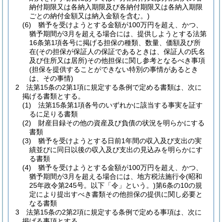
納付期限又は各納入期限及び各納付期限又は各納入期限
ごとの納付金額又は納入金額を含む。)
(6)
猶予を受けようとする金額が100万円を超え、かつ、
猶予期間が3月を超える場合には、提供しようとする法第
16条第1項各号に掲げる担保の種類、数量、価額及び所
在
(その担保が保証人の保証であるときは、保証人の氏名
及び住所又は居所)
その他担保に関し参考となるべき事項
(担保を提供することができない特別の事情があるとき
は、その事情)
2
法第15条の2第1項に規定する条例で定める書類は、次に
掲げる書類とする。
(1)
法第15条第1項各号のいずれかに該当する事実を証す
るに足りる書類
(2)
財産目録その他の資産及び負債の状況を明らかにする
書類
(3)
猶予を受けようとする日前1年間の収入及び支出の実
績並びに同日以後の収入及び支出の見込みを明らかにす
る書類
(4)
猶予を受けようとする金額が100万円を超え、かつ、
猶予期間が3月を超える場合には、地方税法施行令
(昭和
25年政令第245号。以下「令」という。)
第6条の10の規
定により提出すべき書類その他担保の提供に関し必要と
なる書類
3
法第15条の2第2項に規定する条例で定める事項は、次に
掲げる事項とする。