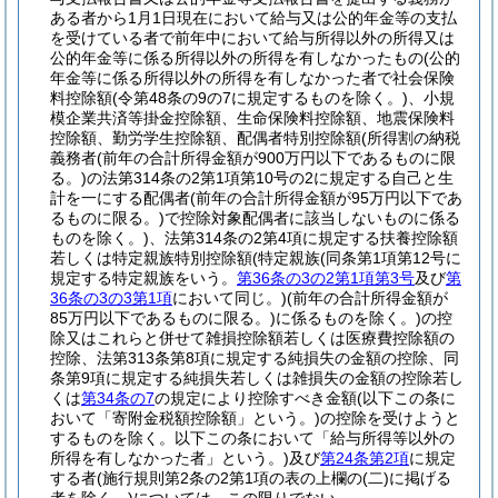
ある者から1月1日現在において給与又は公的年金等の支払
を受けている者で前年中において給与所得以外の所得又は
公的年金等に係る所得以外の所得を有しなかったもの
(公的
年金等に係る所得以外の所得を有しなかった者で社会保険
料控除額
(令第48条の9の7に規定するものを除く。)
、小規
模企業共済等掛金控除額、生命保険料控除額、地震保険料
控除額、勤労学生控除額、配偶者特別控除額
(所得割の納税
義務者
(前年の合計所得金額が900万円以下であるものに限
る。)
の法第314条の2第1項第10号の2に規定する自己と生
計を一にする配偶者
(前年の合計所得金額が95万円以下であ
るものに限る。)
で控除対象配偶者に該当しないものに係る
ものを除く。)
、法第314条の2第4項に規定する扶養控除額
若しくは特定親族特別控除額
(特定親族
(同条第1項第12号に
規定する特定親族をいう。
第36条の3の2第1項第3号
及び
第
36条の3の3第1項
において同じ。)
(前年の合計所得金額が
85万円以下であるものに限る。)
に係るものを除く。)
の控
除又はこれらと併せて雑損控除額若しくは医療費控除額の
控除、法第313条第8項に規定する純損失の金額の控除、同
条第9項に規定する純損失若しくは雑損失の金額の控除若し
くは
第34条の7
の規定により控除すべき金額
(以下この条に
おいて「寄附金税額控除額」という。)
の控除を受けようと
するものを除く。以下この条において「給与所得等以外の
所得を有しなかった者」という。)
及び
第24条第2項
に規定
する者
(施行規則第2条の2第1項の表の上欄の
(二)
に掲げる