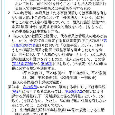
おいて同じ。)
の引受けを行うことにより法人税を課され
る個人で市内に事務所又は事業所を有するもの
2
法の施行地に本店又は主たる事務所若しくは事業所を有し
ない法人
(以下この節において「外国法人」という。)
に対
するこの節の規定の適用については、恒久的施設
(法第292
条第1項第14号に規定する恒久的施設をいう。)
をもって、
その事務所又は事業所とする。
3
法人でない社団又は財団で、代表者又は管理人の定めがあ
り、かつ、令第47条に規定する収益事業
(以下この項及び
第
31条第2項の表
第1号において「収益事業」という。)
を行
うもの
(当該社団又は財団で収益事業を廃止したものを含
む。同号において「人格のない社団等」という。)
又は法人
課税信託の引受けを行うものは、法人とみなして、この節
(
第48条第9項
から
第16項
までを除く。)
の規定中法人の市民
税に関する規定を適用する。
(平19条例21、平20条例21、平26条例15、平27条例
23、36、平30条例23、令2条例15・一部改正)
(個人の市民税の非課税の範囲)
第24条
次の各号
のいずれかに該当する者に対しては市民税
(
第2号
に該当する者にあっては、
第53条の2
の規定により
課する所得割
(以下「分離課税に係る所得割」という。)
を
除く。)
を課さない。
ただし、法の施行地に住所を有しない
者については、この限りでない。
(1)
生活保護法
(昭和25年法律第144号)
の規定による生活
扶助を受けている者