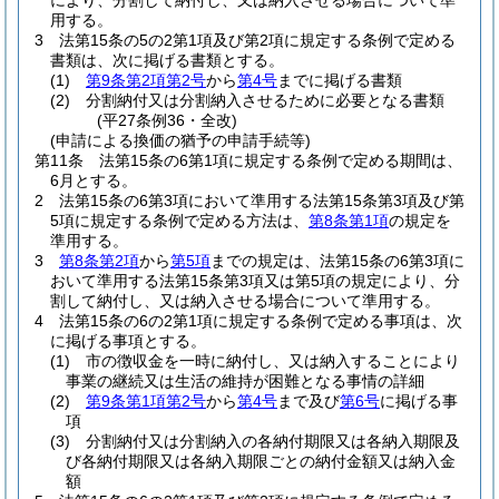
により、分割して納付し、又は納入させる場合について準
用する。
3
法第15条の5の2第1項及び第2項に規定する条例で定める
書類は、次に掲げる書類とする。
(1)
第9条第2項第2号
から
第4号
までに掲げる書類
(2)
分割納付又は分割納入させるために必要となる書類
(平27条例36・全改)
(申請による換価の猶予の申請手続等)
第11条
法第15条の6第1項に規定する条例で定める期間は、
6月とする。
2
法第15条の6第3項において準用する法第15条第3項及び第
5項に規定する条例で定める方法は、
第8条第1項
の規定を
準用する。
3
第8条第2項
から
第5項
までの規定は、法第15条の6第3項に
おいて準用する法第15条第3項又は第5項の規定により、分
割して納付し、又は納入させる場合について準用する。
4
法第15条の6の2第1項に規定する条例で定める事項は、次
に掲げる事項とする。
(1)
市の徴収金を一時に納付し、又は納入することにより
事業の継続又は生活の維持が困難となる事情の詳細
(2)
第9条第1項第2号
から
第4号
まで及び
第6号
に掲げる事
項
(3)
分割納付又は分割納入の各納付期限又は各納入期限及
び各納付期限又は各納入期限ごとの納付金額又は納入金
額