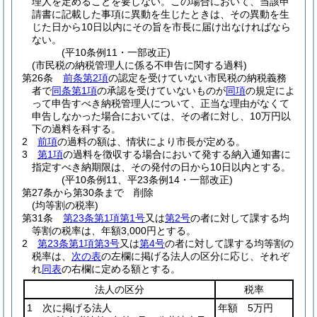
理人を定めることを要しない。
この場合において、当該申
請書に記載した事項に異動を生じたときは、その異動を生
じた日から10日以内にその旨を市長に届け出なければなら
ない。
(平10条例11・一部改正)
(市民税の納税管理人に係る不申告に関する過料)
第26条
前条第2項
の認定を受けていない市民税の納税義務
者で
同条第1項
の承認を受けていないものが
同項
の規定によ
って申告すべき納税管理人について、正当な理由がなくて
申告しなかった場合においては、その者に対し、10万円以
下の過料を科する。
2
前項
の過料の額は、情状により市長が定める。
3
第1項
の過料を徴収する場合において発する納入通知書に
指定すべき納期限は、その発付の日から10日以内とする。
(平10条例11、平23条例14・一部改正)
第27条から第30条まで
削除
(均等割の税率)
第31条
第23条第1項第1号
又は
第2号
の者に対して課する均
等割の税率は、年額3,000円とする。
2
第23条第1項第3号
又は
第4号
の者に対して課する均等割の
税率は、
次の表
の左欄に掲げる法人の区分に応じ、それぞ
れ
同表
の右欄に定める額とする。
法人の区分
税率
1 次に掲げる法人
年額 5万円