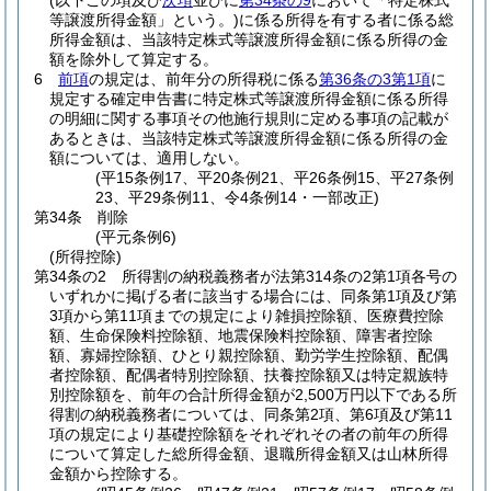
(以下この項及び
次項
並びに
第34条の9
において「特定株式
等譲渡所得金額」という。)
に係る所得を有する者に係る総
所得金額は、当該特定株式等譲渡所得金額に係る所得の金
額を除外して算定する。
6
前項
の規定は、前年分の所得税に係る
第36条の3第1項
に
規定する確定申告書に特定株式等譲渡所得金額に係る所得
の明細に関する事項その他施行規則に定める事項の記載が
あるときは、当該特定株式等譲渡所得金額に係る所得の金
額については、適用しない。
(平15条例17、平20条例21、平26条例15、平27条例
23、平29条例11、令4条例14・一部改正)
第34条
削除
(平元条例6)
(所得控除)
第34条の2
所得割の納税義務者が法第314条の2第1項各号の
いずれかに掲げる者に該当する場合には、同条第1項及び第
3項から第11項までの規定により雑損控除額、医療費控除
額、生命保険料控除額、地震保険料控除額、障害者控除
額、寡婦控除額、ひとり親控除額、勤労学生控除額、配偶
者控除額、配偶者特別控除額、扶養控除額又は特定親族特
別控除額を、前年の合計所得金額が2,500万円以下である所
得割の納税義務者については、同条第2項、第6項及び第11
項の規定により基礎控除額をそれぞれその者の前年の所得
について算定した総所得金額、退職所得金額又は山林所得
金額から控除する。