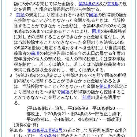
額に5分の3を乗じて得た金額を、
第34条の3
及び
前3条
の規
定を適用した場合の所得割の額から控除する。
2
前項
の規定により控除されるべき額で
同項
の所得割の額か
ら控除することができなかった金額があるときは、当該控
除することができなかった金額は、令第48条の9の3から第
48条の9の6までに定めるところにより、
同項
の納税義務者
に対しその控除することができなかった金額を還付し、又
は当該控除することができなかった金額のうち法第314条
の9第2項後段に規定する還付をすべき金額により当該納税
義務者の
前項
の確定申告書に係る年の末日の属する年度の
翌年度分の個人の県民税、個人の市民税若しくは森林環境
税を納付し、若しくは納入し、若しくは当該納税義務者の
未納に係る徴収金を納付し、若しくは納入する。
3
法第37条の4の規定により控除されるべき額で同条の所得
割の額から控除することができなかった金額があるとき
は、当該控除することができなかった金額を
第1項
の規定に
より控除されるべき額で
同項
の所得割の額から控除するこ
とができなかった金額とみなして、
前項
の規定を適用す
る。
(平15条例17・追加、平16条例9、平18条例20・一
部改正、平20条例21・旧34条の8一部改正し繰下、
平29条例11、令4条例14、令5条例17・一部改正)
(所得の計算)
第35条
第23条第1項第1号
の者に対して所得割を課する場合
においては、
次の各号
に定めるところによつて、その者の