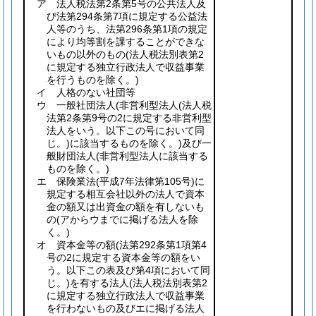
ア 法人税法第2条第5号の公共法人及
び法第294条第7項に規定する公益法
人等のうち、法第296条第1項の規定
により均等割を課することができな
いもの以外のもの
(法人税法別表第2
に規定する独立行政法人で収益事業
を行うものを除く。)
イ 人格のない社団等
ウ 一般社団法人
(非営利型法人
(法人税
法第2条第9号の2に規定する非営利型
法人をいう。以下この号において同
じ。)
に該当するものを除く。)
及び一
般財団法人
(非営利型法人に該当する
ものを除く。)
エ 保険業法
(平成7年法律第105号)
に
規定する相互会社以外の法人で資本
金の額又は出資金の額を有しないも
の
(アからウまでに掲げる法人を除
く。)
オ 資本金等の額
(法第292条第1項第4
号の2に規定する資本金等の額をい
う。以下この表及び第4項において同
じ。)
を有する法人
(法人税法別表第2
に規定する独立行政法人で収益事業
を行わないもの及びエに掲げる法人