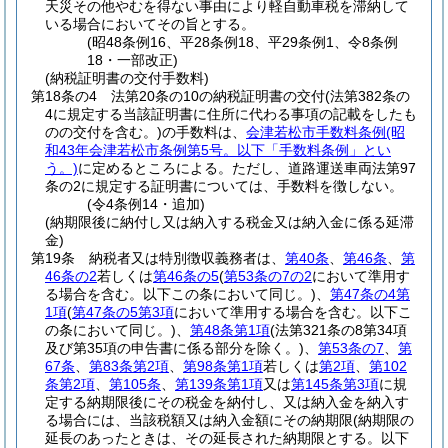
天災その他やむを得ない事由により軽自動車税を滞納して
いる場合においてその旨とする。
(昭48条例16、平28条例18、平29条例1、令8条例
18・一部改正)
(納税証明書の交付手数料)
第18条の4
法第20条の10の納税証明書の交付
(法第382条の
4に規定する当該証明書に住所に代わる事項の記載をしたも
のの交付を含む。)
の手数料は、
会津若松市手数料条例
(昭
和43年会津若松市条例第5号。以下「手数料条例」とい
う。)
に定めるところによる。
ただし、道路運送車両法第97
条の2に規定する証明書については、手数料を徴しない。
(令4条例14・追加)
(納期限後に納付し又は納入する税金又は納入金に係る延滞
金)
第19条
納税者又は特別徴収義務者は、
第40条
、
第46条
、
第
46条の2
若しくは
第46条の5
(
第53条の7の2
において準用す
る場合を含む。以下この条において同じ。)
、
第47条の4第
1項
(
第47条の5第3項
において準用する場合を含む。以下こ
の条において同じ。)
、
第48条第1項
(法第321条の8第34項
及び第35項の申告書に係る部分を除く。)
、
第53条の7
、
第
67条
、
第83条第2項
、
第98条第1項
若しくは
第2項
、
第102
条第2項
、
第105条
、
第139条第1項
又は
第145条第3項
に規
定する納期限後にその税金を納付し、又は納入金を納入す
る場合には、当該税額又は納入金額にその納期限
(納期限の
延長のあったときは、その延長された納期限とする。以下