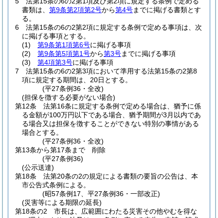
5
法第15条の6の2第1項及び第2項に規定する条例で定める
書類は、
第9条第2項第2号
から
第4号
までに掲げる書類とす
る。
6
法第15条の6の2第2項に規定する条例で定める事項は、次
に掲げる事項とする。
(1)
第9条第1項第6号
に掲げる事項
(2)
第9条第5項第1号
から
第3号
までに掲げる事項
(3)
第4項第3号
に掲げる事項
7
法第15条の6の2第3項において準用する法第15条の2第8
項に規定する期間は、20日とする。
(平27条例36・全改)
(担保を徴する必要がない場合)
第12条
法第16条に規定する条例で定める場合は、猶予に係
る金額が100万円以下である場合、猶予期間が3月以内であ
る場合又は担保を徴することができない特別の事情がある
場合とする。
(平27条例36・全改)
第13条から第17条まで
削除
(平27条例36)
(公示送達)
第18条
法第20条の2の規定による書類の要旨の公告は、本
市公告式条例による。
(昭57条例17、平27条例36・一部改正)
(災害等による期限の延長)
第18条の2
市長は、広範囲にわたる災害その他やむを得な