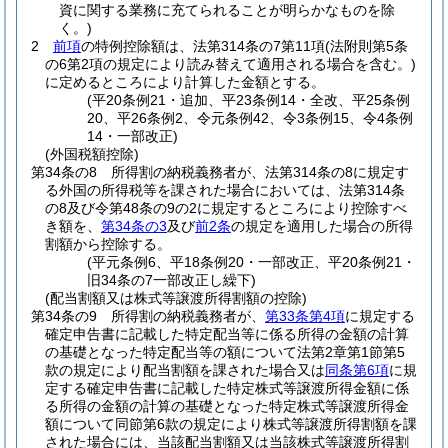
資に関する業務に充てられることが明らかなものを除
く。)
2
前項
の特例控除額は、法第314条の7第11項
(法附則第5条
の6第2項の規定により読み替えて適用される場合を含む。)
に定めるところにより計算した金額とする。
(平20条例21・追加、平23条例14・全改、平25条例
20、平26条例2、令元条例42、令3条例15、令4条例
14・一部改正)
(外国税額控除)
第34条の8
所得割の納税義務者が、法第314条の8に規定す
る外国の所得税等を課された場合においては、法第314条
の8及び令第48条の9の2に規定するところにより控除すべ
き額を、
第34条の3
及び
前2条
の規定を適用した場合の所得
割額から控除する。
(平元条例6、平18条例20・一部改正、平20条例21・
旧34条の7一部改正し繰下)
(配当割額又は株式等譲渡所得割額の控除)
第34条の9
所得割の納税義務者が、
第33条第4項
に規定する
確定申告書に記載した特定配当等に係る所得の金額の計算
の基礎となった特定配当等の額について法第2章第1節第5
款の規定により配当割額を課された場合又は
同条第6項
に規
定する確定申告書に記載した特定株式等譲渡所得金額に係
る所得の金額の計算の基礎となった特定株式等譲渡所得金
額について同節第6款の規定により株式等譲渡所得割額を課
された場合には、当該配当割額又は当該株式等譲渡所得割