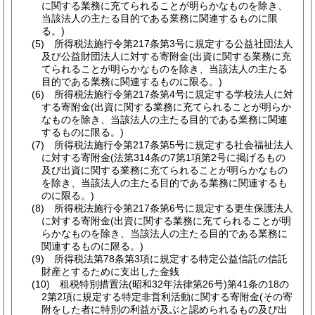
に関する業務に充てられることが明らかなものを除き、
当該法人の主たる目的である業務に関連するものに限
る。)
(5)
所得税法施行令第217条第3号に規定する公益社団法人
及び公益財団法人に対する寄附金
(出資に関する業務に充
てられることが明らかなものを除き、当該法人の主たる
目的である業務に関連するものに限る。)
(6)
所得税法施行令第217条第4号に規定する学校法人に対
する寄附金
(出資に関する業務に充てられることが明らか
なものを除き、当該法人の主たる目的である業務に関連
するものに限る。)
(7)
所得税法施行令第217条第5号に規定する社会福祉法人
に対する寄附金
(法第314条の7第1項第2号に掲げるもの
及び出資に関する業務に充てられることが明らかなもの
を除き、当該法人の主たる目的である業務に関連するも
のに限る。)
(8)
所得税法施行令第217条第6号に規定する更生保護法人
に対する寄附金
(出資に関する業務に充てられることが明
らかなものを除き、当該法人の主たる目的である業務に
関連するものに限る。)
(9)
所得税法第78条第3項に規定する特定公益信託の信託
財産とするために支出した金銭
(10)
租税特別措置法
(昭和32年法律第26号)
第41条の18の
2第2項に規定する特定非営利活動に関する寄附金
(その寄
附をした者に特別の利益が及ぶと認められるもの及び出