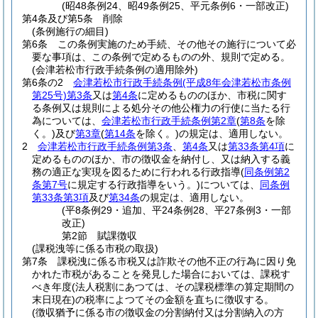
(昭48条例24、昭49条例25、平元条例6・一部改正)
第4条及び第5条
削除
(条例施行の細目)
第6条
この条例実施のため手続、その他その施行について必
要な事項は、この条例で定めるものの外、規則で定める。
(会津若松市行政手続条例の適用除外)
第6条の2
会津若松市行政手続条例
(平成8年会津若松市条例
第25号)
第3条
又は
第4条
に定めるもののほか、市税に関す
る条例又は規則による処分その他公権力の行使に当たる行
為については、
会津若松市行政手続条例第2章
(
第8条
を除
く。)
及び
第3章
(
第14条
を除く。)
の規定は、適用しない。
2
会津若松市行政手続条例第3条
、
第4条
又は
第33条第4項
に
定めるもののほか、市の徴収金を納付し、又は納入する義
務の適正な実現を図るために行われる行政指導
(
同条例第2
条第7号
に規定する行政指導をいう。)
については、
同条例
第33条第3項
及び
第34条
の規定は、適用しない。
(平8条例29・追加、平24条例28、平27条例3・一部
改正)
第2節
賦課徴収
(課税洩等に係る市税の取扱)
第7条
課税洩に係る市税又は詐欺その他不正の行為に因り免
かれた市税があることを発見した場合においては、課税す
べき年度
(法人税割にあつては、その課税標準の算定期間の
末日現在)
の税率によつてその金額を直ちに徴収する。
(徴収猶予に係る市の徴収金の分割納付又は分割納入の方