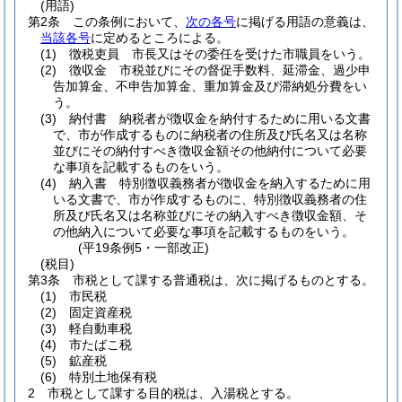
(用語)
第2条
この条例において、
次の各号
に掲げる用語の意義は、
当該各号
に定めるところによる。
(1)
徴税吏員 市長又はその委任を受けた市職員をいう。
(2)
徴収金 市税並びにその督促手数料、延滞金、過少申
告加算金、不申告加算金、重加算金及び滞納処分費をい
う。
(3)
納付書 納税者が徴収金を納付するために用いる文書
で、市が作成するものに納税者の住所及び氏名又は名称
並びにその納付すべき徴収金額その他納付について必要
な事項を記載するものをいう。
(4)
納入書 特別徴収義務者が徴収金を納入するために用
いる文書で、市が作成するものに、特別徴収義務者の住
所及び氏名又は名称並びにその納入すべき徴収金額、そ
の他納入について必要な事項を記載するものをいう。
(平19条例5・一部改正)
(税目)
第3条
市税として課する普通税は、次に掲げるものとする。
(1)
市民税
(2)
固定資産税
(3)
軽自動車税
(4)
市たばこ税
(5)
鉱産税
(6)
特別土地保有税
2
市税として課する目的税は、入湯税とする。