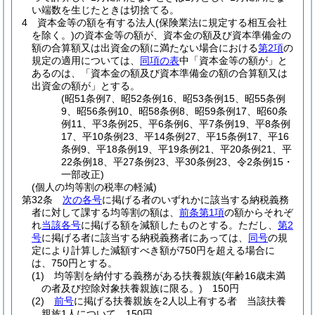
い端数を生じたときは切捨てる。
4
資本金等の額を有する法人
(保険業法に規定する相互会社
を除く。)
の資本金等の額が、資本金の額及び資本準備金の
額の合算額又は出資金の額に満たない場合における
第2項
の
規定の適用については、
同項の表
中「資本金等の額が」と
あるのは、「資本金の額及び資本準備金の額の合算額又は
出資金の額が」とする。
(昭51条例7、昭52条例16、昭53条例15、昭55条例
9、昭56条例10、昭58条例8、昭59条例17、昭60条
例11、平3条例25、平6条例6、平7条例19、平8条例
17、平10条例23、平14条例27、平15条例17、平16
条例9、平18条例19、平19条例21、平20条例21、平
22条例18、平27条例23、平30条例23、令2条例15・
一部改正)
(個人の均等割の税率の軽減)
第32条
次の各号
に掲げる者のいずれかに該当する納税義務
者に対して課する均等割の額は、
前条第1項
の額からそれぞ
れ
当該各号
に掲げる額を減額したものとする。
ただし、
第2
号
に掲げる者に該当する納税義務者にあっては、
同号
の規
定により計算した減額すべき額が750円を超える場合に
は、750円とする。
(1)
均等割を納付する義務がある扶養親族
(年齢16歳未満
の者及び控除対象扶養親族に限る。)
150円
(2)
前号
に掲げる扶養親族を2人以上有する者 当該扶養
親族1人について 150円