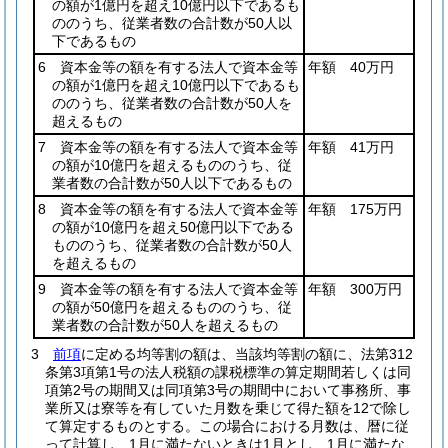
の額が1億円を超え10億円以下であるも
ののうち、従業者数の合計数が50人以
下であるもの
6 資本金等の額を有する法人で資本金等
年額 40万円
の額が1億円を超え10億円以下であるも
ののうち、従業者数の合計数が50人を
超えるもの
7 資本金等の額を有する法人で資本金等
年額 41万円
の額が10億円を超えるもののうち、従
業者数の合計数が50人以下であるもの
8 資本金等の額を有する法人で資本金等
年額 175万円
の額が10億円を超え50億円以下である
もののうち、従業者数の合計数が50人
を超えるもの
9 資本金等の額を有する法人で資本金等
年額 300万円
の額が50億円を超えるもののうち、従
業者数の合計数が50人を超えるもの
3
前項
に定める均等割の額は、当該均等割の額に、法第312
条第3項第1号の法人税額の課税標準の算定期間若しくは同
項第2号の期間又は同項第3号の期間中において事務所、事
業所又は寮等を有していた月数を乗じて得た額を12で除し
て算定するものとする。
この場合における月数は、暦に従
って計算し、1月に満たないときは1月とし、1月に満たな