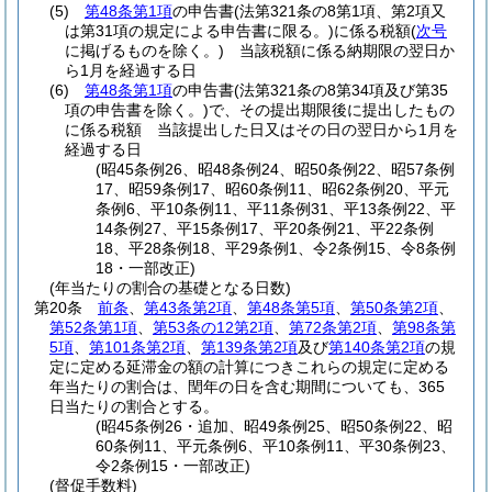
(5)
第48条第1項
の申告書
(法第321条の8第1項、第2項又
は第31項の規定による申告書に限る。)
に係る税額
(
次号
に掲げるものを除く。)
当該税額に係る納期限の翌日か
ら1月を経過する日
(6)
第48条第1項
の申告書
(法第321条の8第34項及び第35
項の申告書を除く。)
で、その提出期限後に提出したもの
に係る税額 当該提出した日又はその日の翌日から1月を
経過する日
(昭45条例26、昭48条例24、昭50条例22、昭57条例
17、昭59条例17、昭60条例11、昭62条例20、平元
条例6、平10条例11、平11条例31、平13条例22、平
14条例27、平15条例17、平20条例21、平22条例
18、平28条例18、平29条例1、令2条例15、令8条例
18・一部改正)
(年当たりの割合の基礎となる日数)
第20条
前条
、
第43条第2項
、
第48条第5項
、
第50条第2項
、
第52条第1項
、
第53条の12第2項
、
第72条第2項
、
第98条第
5項
、
第101条第2項
、
第139条第2項
及び
第140条第2項
の規
定に定める延滞金の額の計算につきこれらの規定に定める
年当たりの割合は、閏年の日を含む期間についても、365
日当たりの割合とする。
(昭45条例26・追加、昭49条例25、昭50条例22、昭
60条例11、平元条例6、平10条例11、平30条例23、
令2条例15・一部改正)
(督促手数料)