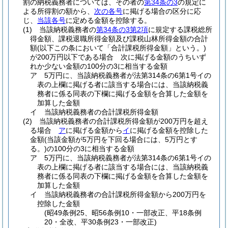
割の納税義務者については、その者の
第34条の3
の規定に
よる所得割の額から、
次の各号
に掲げる場合の区分に応
じ、
当該各号
に定める金額を控除する。
(1)
当該納税義務者の
第34条の3第2項
に規定する課税総所
得金額、課税退職所得金額及び課税山林所得金額の合計
額
(以下この条において「合計課税所得金額」という。)
が200万円以下である場合 次に掲げる金額のうちいず
れか少ない金額の100分の3に相当する金額
ア
5万円に、当該納税義務者が法第314条の6第1号イの
表の上欄に掲げる者に該当する場合には、当該納税義
務者に係る同表の下欄に掲げる金額を合算した金額を
加算した金額
イ
当該納税義務者の合計課税所得金額
(2)
当該納税義務者の合計課税所得金額が200万円を超え
る場合
ア
に掲げる金額から
イ
に掲げる金額を控除した
金額
(当該金額が5万円を下回る場合には、5万円とす
る。)
の100分の3に相当する金額
ア
5万円に、当該納税義務者が法第314条の6第1号イの
表の上欄に掲げる者に該当する場合には、当該納税義
務者に係る同表の下欄に掲げる金額を合算した金額を
加算した金額
イ
当該納税義務者の合計課税所得金額から200万円を
控除した金額
(昭49条例25、昭56条例10・一部改正、平18条例
20・全改、平30条例23・一部改正)