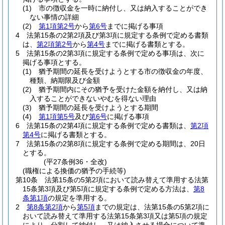
(1)
市の徴収金を一時に納付し、又は納入することができ
ない事情の詳細
(2)
第1項第2号
から
第6号
までに掲げる事項
4
法第15条の2第2項及び第3項に規定する条例で定める書類
は、
第2項第2号
から
第4号
までに掲げる書類とする。
5
法第15条の2第3項に規定する条例で定める事項は、次に
掲げる事項とする。
(1)
猶予期間の延長を受けようとする市の徴収金の年度、
種類、納期限及び金額
(2)
猶予期間内にその猶予を受けた金額を納付し、又は納
入することができないやむを得ない理由
(3)
猶予期間の延長を受けようとする期間
(4)
第1項第5号
及び
第6号
に掲げる事項
6
法第15条の2第4項に規定する条例で定める書類は、
第2項
第4号
に掲げる書類とする。
7
法第15条の2第8項に規定する条例で定める期間は、20日
とする。
(平27条例36・全改)
(職権による換価の猶予の手続等)
第10条
法第15条の5第2項において読み替えて準用する法第
15条第3項及び第5項に規定する条例で定める方法は、
第8
条第1項
の規定を準用する。
2
第8条第2項
から
第5項
までの規定は、法第15条の5第2項に
おいて読み替えて準用する法第15条第3項又は第5項の規定