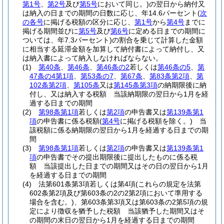
第1号
、
第2号
及び
第5号
において同じ。)
の翌日から納付又
は納入の日までの期間の日数に応じ、年14.6パーセント
(
次
の各号
に掲げる税額の区分に応じ、
第1号
から
第4号
までに
掲げる期間並びに
第5号
及び
第6号
に定める日までの期間に
ついては、年7.3パーセント)
の割合を乗じて計算した金額
に相当する延滞金額を加算して納付書によって納付し、又
は納入書によって納入しなければならない。
(1)
第40条
、
第46条
、
第46条の2
若しくは
第46条の5
、
第
47条の4第1項
、
第53条の7
、
第67条
、
第83条第2項
、
第
102条第2項
、
第105条
又は
第145条第3項
の納期限後に納
付し、又は納入する税額 当該納期限の翌日から1月を経
過する日までの期間
(2)
第98条第1項
若しくは
第2項
の申告書又は
第139条第1
項
の申告書に係る税額
(
第4号
に掲げる税額を除く。)
当
該税額に係る納期限の翌日から1月を経過する日までの期
間
(3)
第98条第1項
若しくは
第2項
の申告書又は
第139条第1
項
の申告書でその提出期限後に提出したものに係る税
額 当該提出した日までの期間又はその日の翌日から1月
を経過する日までの期間
(4)
法第601条第3項若しくは第4項
(これらの規定を法第
602条第2項及び第603条の2の2第2項において準用する
場合を含む。)
、第603条第3項又は第603条の2第5項の規
定により徴収を猶予した税額 当該猶予した期間又はそ
の期間の末日の翌日から1月を経過する日までの期間