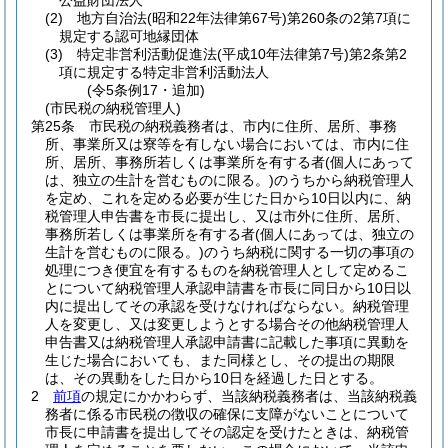
公益財団法人
(2)
地方自治法
(昭和22年法律第67号)
第260条の2第7項に
規定する認可地縁団体
(3)
特定非営利活動促進法
(平成10年法律第7号)
第2条第2
項に規定する特定非営利活動法人
(令5条例17・追加)
(市民税の納税管理人)
第25条
市民税の納税義務者は、市内に住所、居所、事務
所、事業所又は寮等を有しない場合においては、市内に住
所、居所、事務所若しくは事業所を有する者
(個人にあって
は、独立の生計を営むものに限る。)
のうちから納税管理人
を定め、これを定める必要が生じた日から10日以内に、納
税管理人申告書を市長に提出し、又は市外に住所、居所、
事務所若しくは事業所を有する者
(個人にあっては、独立の
生計を営むものに限る。)
のうち納税に関する一切の事項の
処理につき便宜を有するものを納税管理人として定めるこ
とについて納税管理人承認申請書を市長に同日から10日以
内に提出してその承認を受けなければならない。
納税管理
人を変更し、又は変更しようとする場合その他納税管理人
申告書又は納税管理人承認申請書に記載した事項に異動を
生じた場合においても、また同様とし、その提出の期限
は、その異動をした日から10日を経過した日とする。
2
前項
の規定にかかわらず、当該納税義務者は、当該納税義
務者に係る市民税の徴収の確保に支障がないことについて
市長に申請書を提出してその認定を受けたときは、納税管