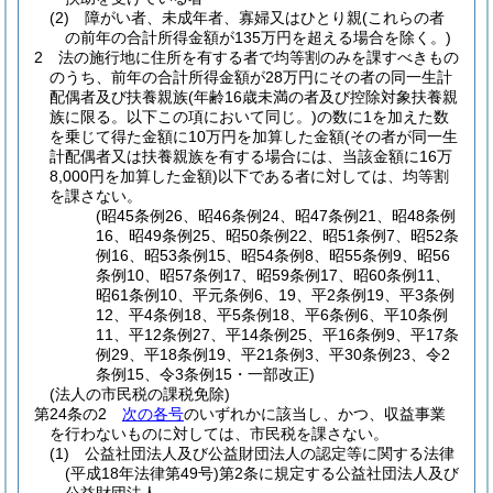
(2)
障がい者、未成年者、寡婦又はひとり親
(これらの者
の前年の合計所得金額が135万円を超える場合を除く。)
2
法の施行地に住所を有する者で均等割のみを課すべきもの
のうち、前年の合計所得金額が28万円にその者の同一生計
配偶者及び扶養親族
(年齢16歳未満の者及び控除対象扶養親
族に限る。以下この項において同じ。)
の数に1を加えた数
を乗じて得た金額に10万円を加算した金額
(その者が同一生
計配偶者又は扶養親族を有する場合には、当該金額に16万
8,000円を加算した金額)
以下である者に対しては、均等割
を課さない。
(昭45条例26、昭46条例24、昭47条例21、昭48条例
16、昭49条例25、昭50条例22、昭51条例7、昭52条
例16、昭53条例15、昭54条例8、昭55条例9、昭56
条例10、昭57条例17、昭59条例17、昭60条例11、
昭61条例10、平元条例6、19、平2条例19、平3条例
12、平4条例18、平5条例18、平6条例6、平10条例
11、平12条例27、平14条例25、平16条例9、平17条
例29、平18条例19、平21条例3、平30条例23、令2
条例15、令3条例15・一部改正)
(法人の市民税の課税免除)
第24条の2
次の各号
のいずれかに該当し、かつ、収益事業
を行わないものに対しては、市民税を課さない。
(1)
公益社団法人及び公益財団法人の認定等に関する法律
(平成18年法律第49号)
第2条に規定する公益社団法人及び