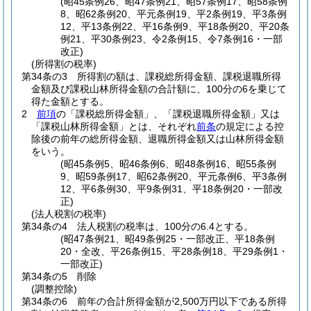
(昭45条例26、昭47条例21、昭57条例17、昭58条例
8、昭62条例20、平元条例19、平2条例19、平3条例
12、平13条例22、平16条例9、平18条例20、平20条
例21、平30条例23、令2条例15、令7条例16・一部
改正)
(所得割の税率)
第34条の3
所得割の額は、課税総所得金額、課税退職所得
金額及び課税山林所得金額の合計額に、100分の6を乗じて
得た金額とする。
2
前項
の「課税総所得金額」、「課税退職所得金額」又は
「課税山林所得金額」とは、それぞれ
前条
の規定による控
除後の前年の総所得金額、退職所得金額又は山林所得金額
をいう。
(昭45条例5、昭46条例6、昭48条例16、昭55条例
9、昭59条例17、昭62条例20、平元条例6、平3条例
12、平6条例30、平9条例31、平18条例20・一部改
正)
(法人税割の税率)
第34条の4
法人税割の税率は、100分の6.4とする。
(昭47条例21、昭49条例25・一部改正、平18条例
20・全改、平26条例15、平28条例18、平29条例1・
一部改正)
第34条の5
削除
(調整控除)
第34条の6
前年の合計所得金額が2,500万円以下である所得