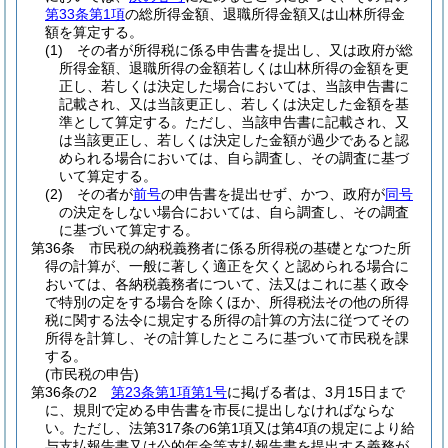
第33条第1項
の総所得金額、退職所得金額又は山林所得金
額を算定する。
(1)
その者が所得税に係る申告書を提出し、又は政府が総
所得金額、退職所得の金額若しくは山林所得の金額を更
正し、若しくは決定した場合においては、当該申告書に
記載され、又は当該更正し、若しくは決定した金額を基
準として算定する。
ただし、当該申告書に記載され、又
は当該更正し、若しくは決定した金額が過少であると認
められる場合においては、自ら調査し、その調査に基づ
いて算定する。
(2)
その者が
前号
の申告書を提出せず、かつ、政府が
同号
の決定をしない場合においては、自ら調査し、その調査
に基づいて算定する。
第36条
市民税の納税義務者に係る所得税の基礎となつた所
得の計算が、一般に著しく適正を欠くと認められる場合に
おいては、各納税義務者について、法又はこれに基く政令
で特別の定をする場合を除くほか、所得税法その他の所得
税に関する法令に規定する所得の計算の方法に従つてその
所得を計算し、その計算したところに基づいて市民税を課
する。
(市民税の申告)
第36条の2
第23条第1項第1号
に掲げる者は、3月15日まで
に、規則で定める申告書を市長に提出しなければならな
い。
ただし、法第317条の6第1項又は第4項の規定により給
与支払報告書又は公的年金等支払報告書を提出する義務が