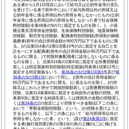
ある者から1月1日現在において給与又は公的年金等の支払
を受けている者で前年中において給与所得以外の所得又は
公的年金等に係る所得以外の所得を有しなかったもの
(公的
年金等に係る所得以外の所得を有しなかった者で社会保険
料控除額
(令第48条の9の7に規定するものを除く。)
、小規
模企業共済等掛金控除額、生命保険料控除額、地震保険料
控除額、勤労学生控除額、配偶者特別控除額
(所得割の納税
義務者
(前年の合計所得金額が900万円以下であるものに限
る。)
の法第314条の2第1項第10号の2に規定する自己と生
計を一にする配偶者
(前年の合計所得金額が95万円以下であ
るものに限る。)
で控除対象配偶者に該当しないものに係る
ものを除く。)
、法第314条の2第4項に規定する扶養控除額
若しくは特定親族特別控除額
(特定親族
(同条第1項第12号に
規定する特定親族をいう。
第36条の3の2第1項第3号
及び
第
36条の3の3第1項
において同じ。)
(前年の合計所得金額が
85万円以下であるものに限る。)
に係るものを除く。)
の控
除又はこれらと併せて雑損控除額若しくは医療費控除額の
控除、法第313条第8項に規定する純損失の金額の控除、同
条第9項に規定する純損失若しくは雑損失の金額の控除若し
くは
第34条の7
の規定により控除すべき金額
(以下この条に
おいて「寄附金税額控除額」という。)
の控除を受けようと
するものを除く。以下この条において「給与所得等以外の
所得を有しなかった者」という。)
及び
第24条第2項
に規定
する者
(施行規則第2条の2第1項の表の上欄の
(二)
に掲げる