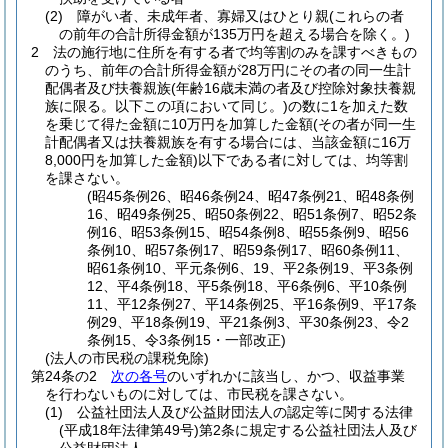
(2)
障がい者、未成年者、寡婦又はひとり親
(これらの者
の前年の合計所得金額が135万円を超える場合を除く。)
2
法の施行地に住所を有する者で均等割のみを課すべきもの
のうち、前年の合計所得金額が28万円にその者の同一生計
配偶者及び扶養親族
(年齢16歳未満の者及び控除対象扶養親
族に限る。以下この項において同じ。)
の数に1を加えた数
を乗じて得た金額に10万円を加算した金額
(その者が同一生
計配偶者又は扶養親族を有する場合には、当該金額に16万
8,000円を加算した金額)
以下である者に対しては、均等割
を課さない。
(昭45条例26、昭46条例24、昭47条例21、昭48条例
16、昭49条例25、昭50条例22、昭51条例7、昭52条
例16、昭53条例15、昭54条例8、昭55条例9、昭56
条例10、昭57条例17、昭59条例17、昭60条例11、
昭61条例10、平元条例6、19、平2条例19、平3条例
12、平4条例18、平5条例18、平6条例6、平10条例
11、平12条例27、平14条例25、平16条例9、平17条
例29、平18条例19、平21条例3、平30条例23、令2
条例15、令3条例15・一部改正)
(法人の市民税の課税免除)
第24条の2
次の各号
のいずれかに該当し、かつ、収益事業
を行わないものに対しては、市民税を課さない。
(1)
公益社団法人及び公益財団法人の認定等に関する法律
(平成18年法律第49号)
第2条に規定する公益社団法人及び