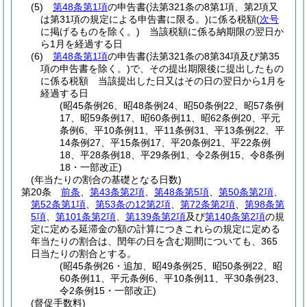
(5)
第48条第1項
の申告書
(法第321条の8第1項、第2項又
は第31項の規定による申告書に限る。)
に係る税額
(
次号
に掲げるものを除く。)
当該税額に係る納期限の翌日か
ら1月を経過する日
(6)
第48条第1項
の申告書
(法第321条の8第34項及び第35
項の申告書を除く。)
で、その提出期限後に提出したもの
に係る税額 当該提出した日又はその日の翌日から1月を
経過する日
(昭45条例26、昭48条例24、昭50条例22、昭57条例
17、昭59条例17、昭60条例11、昭62条例20、平元
条例6、平10条例11、平11条例31、平13条例22、平
14条例27、平15条例17、平20条例21、平22条例
18、平28条例18、平29条例1、令2条例15、令8条例
18・一部改正)
(年当たりの割合の基礎となる日数)
第20条
前条
、
第43条第2項
、
第48条第5項
、
第50条第2項
、
第52条第1項
、
第53条の12第2項
、
第72条第2項
、
第98条第
5項
、
第101条第2項
、
第139条第2項
及び
第140条第2項
の規
定に定める延滞金の額の計算につきこれらの規定に定める
年当たりの割合は、閏年の日を含む期間についても、365
日当たりの割合とする。
(昭45条例26・追加、昭49条例25、昭50条例22、昭
60条例11、平元条例6、平10条例11、平30条例23、
令2条例15・一部改正)
(督促手数料)