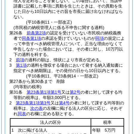
理人を定めることを要しない。
この場合において、当該申
請書に記載した事項に異動を生じたときは、その異動を生
じた日から10日以内にその旨を市長に届け出なければなら
ない。
(平10条例11・一部改正)
(市民税の納税管理人に係る不申告に関する過料)
第26条
前条第2項
の認定を受けていない市民税の納税義務
者で
同条第1項
の承認を受けていないものが
同項
の規定によ
って申告すべき納税管理人について、正当な理由がなくて
申告しなかった場合においては、その者に対し、10万円以
下の過料を科する。
2
前項
の過料の額は、情状により市長が定める。
3
第1項
の過料を徴収する場合において発する納入通知書に
指定すべき納期限は、その発付の日から10日以内とする。
(平10条例11、平23条例14・一部改正)
第27条から第30条まで
削除
(均等割の税率)
第31条
第23条第1項第1号
又は
第2号
の者に対して課する均
等割の税率は、年額3,000円とする。
2
第23条第1項第3号
又は
第4号
の者に対して課する均等割の
税率は、
次の表
の左欄に掲げる法人の区分に応じ、それぞ
れ
同表
の右欄に定める額とする。
法人の区分
税率
1 次に掲げる法人
年額 5万円