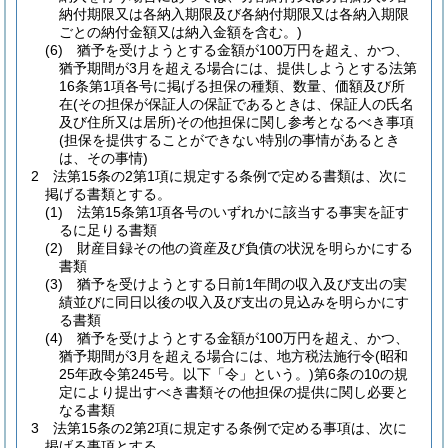
納付期限又は各納入期限及び各納付期限又は各納入期限
ごとの納付金額又は納入金額を含む。)
(6)
猶予を受けようとする金額が100万円を超え、かつ、
猶予期間が3月を超える場合には、提供しようとする法第
16条第1項各号に掲げる担保の種類、数量、価額及び所
在
(その担保が保証人の保証であるときは、保証人の氏名
及び住所又は居所)
その他担保に関し参考となるべき事項
(担保を提供することができない特別の事情があるとき
は、その事情)
2
法第15条の2第1項に規定する条例で定める書類は、次に
掲げる書類とする。
(1)
法第15条第1項各号のいずれかに該当する事実を証す
るに足りる書類
(2)
財産目録その他の資産及び負債の状況を明らかにする
書類
(3)
猶予を受けようとする日前1年間の収入及び支出の実
績並びに同日以後の収入及び支出の見込みを明らかにす
る書類
(4)
猶予を受けようとする金額が100万円を超え、かつ、
猶予期間が3月を超える場合には、地方税法施行令
(昭和
25年政令第245号。以下「令」という。)
第6条の10の規
定により提出すべき書類その他担保の提供に関し必要と
なる書類
3
法第15条の2第2項に規定する条例で定める事項は、次に
掲げる事項とする。