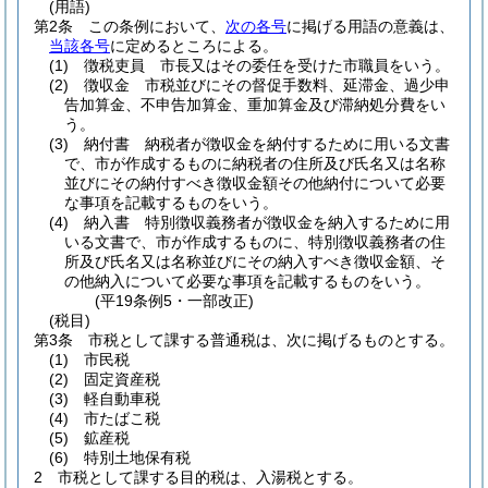
(用語)
第2条
この条例において、
次の各号
に掲げる用語の意義は、
当該各号
に定めるところによる。
(1)
徴税吏員 市長又はその委任を受けた市職員をいう。
(2)
徴収金 市税並びにその督促手数料、延滞金、過少申
告加算金、不申告加算金、重加算金及び滞納処分費をい
う。
(3)
納付書 納税者が徴収金を納付するために用いる文書
で、市が作成するものに納税者の住所及び氏名又は名称
並びにその納付すべき徴収金額その他納付について必要
な事項を記載するものをいう。
(4)
納入書 特別徴収義務者が徴収金を納入するために用
いる文書で、市が作成するものに、特別徴収義務者の住
所及び氏名又は名称並びにその納入すべき徴収金額、そ
の他納入について必要な事項を記載するものをいう。
(平19条例5・一部改正)
(税目)
第3条
市税として課する普通税は、次に掲げるものとする。
(1)
市民税
(2)
固定資産税
(3)
軽自動車税
(4)
市たばこ税
(5)
鉱産税
(6)
特別土地保有税
2
市税として課する目的税は、入湯税とする。