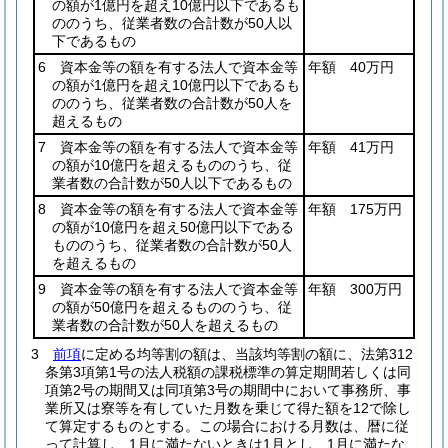
の額が1億円を超え10億円以下であるも
ののうち、従業者数の合計数が50人以
下であるもの
6 資本金等の額を有する法人で資本金等
年額 40万円
の額が1億円を超え10億円以下であるも
ののうち、従業者数の合計数が50人を
超えるもの
7 資本金等の額を有する法人で資本金等
年額 41万円
の額が10億円を超えるもののうち、従
業者数の合計数が50人以下であるもの
8 資本金等の額を有する法人で資本金等
年額 175万円
の額が10億円を超え50億円以下である
もののうち、従業者数の合計数が50人
を超えるもの
9 資本金等の額を有する法人で資本金等
年額 300万円
の額が50億円を超えるもののうち、従
業者数の合計数が50人を超えるもの
3
前項
に定める均等割の額は、当該均等割の額に、法第312
条第3項第1号の法人税額の課税標準の算定期間若しくは同
項第2号の期間又は同項第3号の期間中において事務所、事
業所又は寮等を有していた月数を乗じて得た額を12で除し
て算定するものとする。
この場合における月数は、暦に従
って計算し、1月に満たないときは1月とし、1月に満たな