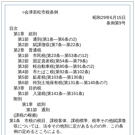
○会津若松市税条例
昭和29年6月15日
条例第9号
目次
第1章
総則
第1節
通則
(第1条―第6条の2)
第2節
賦課徴収
(第7条―第22条)
第2章
普通税
第1節
市民税
(第23条―第53条の12)
第2節
固定資産税
(第54条―第79条)
第3節
軽自動車税
(第80条―第91条の2)
第4節
市たばこ税
(第92条―第102条)
第5節
鉱産税
(第103条―第130条)
第6節
特別土地保有税
(第131条―第140条の7)
第3章
目的税
第1節
入湯税
(第141条―第151条)
附則
第1章
総則
第1節
通則
(課税の根拠)
第1条
市税の税目、課税客体、課税標準、税率その他賦課徴
収については、法令その他別に定があるものの外、この条
例の定めるところによる。