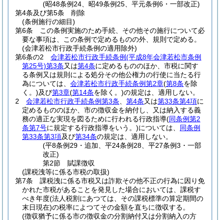
(昭48条例24、昭49条例25、平元条例6・一部改正)
第4条及び第5条
削除
(条例施行の細目)
第6条
この条例実施のため手続、その他その施行について必
要な事項は、この条例で定めるものの外、規則で定める。
(会津若松市行政手続条例の適用除外)
第6条の2
会津若松市行政手続条例
(平成8年会津若松市条例
第25号)
第3条
又は
第4条
に定めるもののほか、市税に関す
る条例又は規則による処分その他公権力の行使に当たる行
為については、
会津若松市行政手続条例第2章
(
第8条
を除
く。)
及び
第3章
(
第14条
を除く。)
の規定は、適用しない。
2
会津若松市行政手続条例第3条
、
第4条
又は
第33条第4項
に
定めるもののほか、市の徴収金を納付し、又は納入する義
務の適正な実現を図るために行われる行政指導
(
同条例第2
条第7号
に規定する行政指導をいう。)
については、
同条例
第33条第3項
及び
第34条
の規定は、適用しない。
(平8条例29・追加、平24条例28、平27条例3・一部
改正)
第2節
賦課徴収
(課税洩等に係る市税の取扱)
第7条
課税洩に係る市税又は詐欺その他不正の行為に因り免
かれた市税があることを発見した場合においては、課税す
べき年度
(法人税割にあつては、その課税標準の算定期間の
末日現在)
の税率によつてその金額を直ちに徴収する。
(徴収猶予に係る市の徴収金の分割納付又は分割納入の方