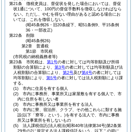
第21条
徴税吏員は、督促状を発した場合においては、督促
状1通について、100円の督促手数料を徴収しなければなら
ない。
ただし、やむを得ない理由があると認める場合にお
いては、これを徴収しない。
(昭45条例26・旧20条繰下、昭51条例9、平15条例
36・一部改正)
第22条
削除
(昭45条例26)
第2章
普通税
第1節
市民税
(市民税の納税義務者等)
第23条
市民税は、
第1号
の者に対しては均等割額及び所得
割額の合算額により、
第3号
の者に対しては均等割額及び法
人税割額の合算額により、
第2号
及び
第4号
の者に対しては
均等割額により、
第5号
の者に対しては法人税割額により課
する。
(1)
市内に住居を有する個人
(2)
市内に事務所、事業所又は家屋敷を有する個人で、市
内に住所を有しない者
(3)
市内に事務所又は事業所を有する法人
(4)
市内に寮、宿泊所、クラブ、その他これらに類する施
設
(以下「寮等」という。)
を有する法人で、市内に事務
所又は事業所を有しないもの
(5)
法人課税信託
(法人税法
(昭和40年法律第34号)
第2条第
29号の2に規定する法人課税信託をいう。以下この節に