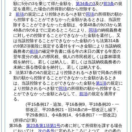
額に5分の3を乗じて得た金額を、
第34条の3
及び
前3条
の規
定を適用した場合の所得割の額から控除する。
2
前項
の規定により控除されるべき額で
同項
の所得割の額か
ら控除することができなかった金額があるときは、当該控
除することができなかった金額は、令第48条の9の3から第
48条の9の6までに定めるところにより、
同項
の納税義務者
に対しその控除することができなかった金額を還付し、又
は当該控除することができなかった金額のうち法第314条
の9第2項後段に規定する還付をすべき金額により当該納税
義務者の
前項
の確定申告書に係る年の末日の属する年度の
翌年度分の個人の県民税、個人の市民税若しくは森林環境
税を納付し、若しくは納入し、若しくは当該納税義務者の
未納に係る徴収金を納付し、若しくは納入する。
3
法第37条の4の規定により控除されるべき額で同条の所得
割の額から控除することができなかった金額があるとき
は、当該控除することができなかった金額を
第1項
の規定に
より控除されるべき額で
同項
の所得割の額から控除するこ
とができなかった金額とみなして、
前項
の規定を適用す
る。
(平15条例17・追加、平16条例9、平18条例20・一
部改正、平20条例21・旧34条の8一部改正し繰下、
平29条例11、令4条例14、令5条例17・一部改正)
(所得の計算)
第35条
第23条第1項第1号
の者に対して所得割を課する場合
においては、
次の各号
に定めるところによつて、その者の