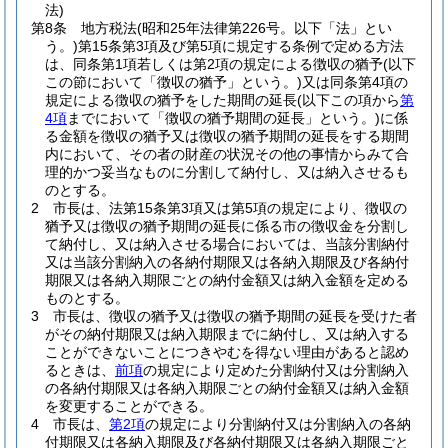
法)
第8条
地方税法
(昭和25年法律第226号。以下「法」とい
う。)
第15条第3項及び第5項に規定する条例で定める方法
は、同条第1項若しくは第2項の規定による徴収の猶予
(以下
この節において「徴収の猶予」という。)
又は同条第4項の
規定による徴収の猶予をした期間の延長
(以下この項から
第
4項
までにおいて「徴収の猶予期間の延長」という。)
に係
る金額を徴収の猶予又は徴収の猶予期間の延長をする期間
内において、その者の財産の状況その他の事情からみて合
理的かつ妥当なものに分割して納付し、又は納入させるも
のとする。
2
市長は、法第15条第3項又は第5項の規定により、徴収の
猶予又は徴収の猶予期間の延長に係る市の徴収金を分割し
て納付し、又は納入させる場合においては、当該分割納付
又は当該分割納入の各納付期限又は各納入期限及び各納付
期限又は各納入期限ごとの納付金額又は納入金額を定める
ものとする。
3
市長は、徴収の猶予又は徴収の猶予期間の延長を受けた者
がその納付期限又は納入期限までに納付し、又は納入する
ことができないことにつきやむを得ない理由があると認め
るときは、
前項
の規定により定めた分割納付又は分割納入
の各納付期限又は各納入期限ごとの納付金額又は納入金額
を変更することができる。
4
市長は、
第2項
の規定により分割納付又は分割納入の各納
付期限又は各納入期限及び各納付期限又は各納入期限ごと