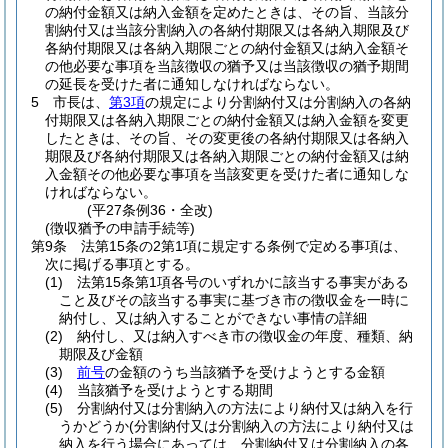
の納付金額又は納入金額を定めたときは、その旨、当該分
割納付又は当該分割納入の各納付期限又は各納入期限及び
各納付期限又は各納入期限ごとの納付金額又は納入金額そ
の他必要な事項を当該徴収の猶予又は当該徴収の猶予期間
の延長を受けた者に通知しなければならない。
5
市長は、
第3項
の規定により分割納付又は分割納入の各納
付期限又は各納入期限ごとの納付金額又は納入金額を変更
したときは、その旨、その変更後の各納付期限又は各納入
期限及び各納付期限又は各納入期限ごとの納付金額又は納
入金額その他必要な事項を当該変更を受けた者に通知しな
ければならない。
(平27条例36・全改)
(徴収猶予の申請手続等)
第9条
法第15条の2第1項に規定する条例で定める事項は、
次に掲げる事項とする。
(1)
法第15条第1項各号のいずれかに該当する事実がある
こと及びその該当する事実に基づき市の徴収金を一時に
納付し、又は納入することができない事情の詳細
(2)
納付し、又は納入すべき市の徴収金の年度、種類、納
期限及び金額
(3)
前号
の金額のうち当該猶予を受けようとする金額
(4)
当該猶予を受けようとする期間
(5)
分割納付又は分割納入の方法により納付又は納入を行
うかどうか
(分割納付又は分割納入の方法により納付又は
納入を行う場合にあっては、分割納付又は分割納入の各