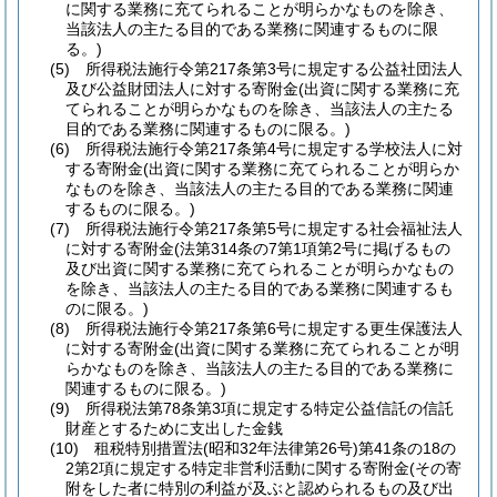
に関する業務に充てられることが明らかなものを除き、
当該法人の主たる目的である業務に関連するものに限
る。)
(5)
所得税法施行令第217条第3号に規定する公益社団法人
及び公益財団法人に対する寄附金
(出資に関する業務に充
てられることが明らかなものを除き、当該法人の主たる
目的である業務に関連するものに限る。)
(6)
所得税法施行令第217条第4号に規定する学校法人に対
する寄附金
(出資に関する業務に充てられることが明らか
なものを除き、当該法人の主たる目的である業務に関連
するものに限る。)
(7)
所得税法施行令第217条第5号に規定する社会福祉法人
に対する寄附金
(法第314条の7第1項第2号に掲げるもの
及び出資に関する業務に充てられることが明らかなもの
を除き、当該法人の主たる目的である業務に関連するも
のに限る。)
(8)
所得税法施行令第217条第6号に規定する更生保護法人
に対する寄附金
(出資に関する業務に充てられることが明
らかなものを除き、当該法人の主たる目的である業務に
関連するものに限る。)
(9)
所得税法第78条第3項に規定する特定公益信託の信託
財産とするために支出した金銭
(10)
租税特別措置法
(昭和32年法律第26号)
第41条の18の
2第2項に規定する特定非営利活動に関する寄附金
(その寄
附をした者に特別の利益が及ぶと認められるもの及び出