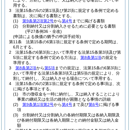
により、分割して納付し、又は納入させる場合について準
用する。
3
法第15条の5の2第1項及び第2項に規定する条例で定める
書類は、次に掲げる書類とする。
(1)
第9条第2項第2号
から
第4号
までに掲げる書類
(2)
分割納付又は分割納入させるために必要となる書類
(平27条例36・全改)
(申請による換価の猶予の申請手続等)
第11条
法第15条の6第1項に規定する条例で定める期間は、
6月とする。
2
法第15条の6第3項において準用する法第15条第3項及び第
5項に規定する条例で定める方法は、
第8条第1項
の規定を
準用する。
3
第8条第2項
から
第5項
までの規定は、法第15条の6第3項に
おいて準用する法第15条第3項又は第5項の規定により、分
割して納付し、又は納入させる場合について準用する。
4
法第15条の6の2第1項に規定する条例で定める事項は、次
に掲げる事項とする。
(1)
市の徴収金を一時に納付し、又は納入することにより
事業の継続又は生活の維持が困難となる事情の詳細
(2)
第9条第1項第2号
から
第4号
まで及び
第6号
に掲げる事
項
(3)
分割納付又は分割納入の各納付期限又は各納入期限及
び各納付期限又は各納入期限ごとの納付金額又は納入金
額