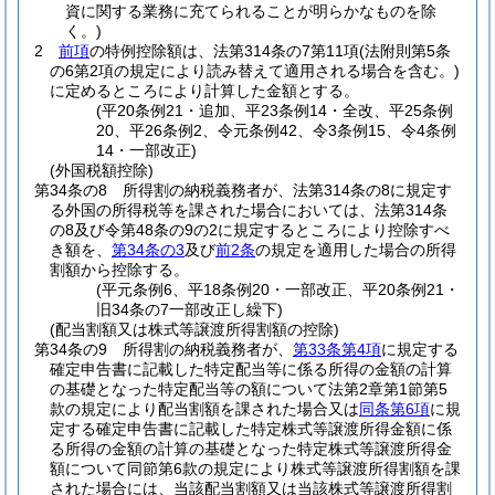
資に関する業務に充てられることが明らかなものを除
く。)
2
前項
の特例控除額は、法第314条の7第11項
(法附則第5条
の6第2項の規定により読み替えて適用される場合を含む。)
に定めるところにより計算した金額とする。
(平20条例21・追加、平23条例14・全改、平25条例
20、平26条例2、令元条例42、令3条例15、令4条例
14・一部改正)
(外国税額控除)
第34条の8
所得割の納税義務者が、法第314条の8に規定す
る外国の所得税等を課された場合においては、法第314条
の8及び令第48条の9の2に規定するところにより控除すべ
き額を、
第34条の3
及び
前2条
の規定を適用した場合の所得
割額から控除する。
(平元条例6、平18条例20・一部改正、平20条例21・
旧34条の7一部改正し繰下)
(配当割額又は株式等譲渡所得割額の控除)
第34条の9
所得割の納税義務者が、
第33条第4項
に規定する
確定申告書に記載した特定配当等に係る所得の金額の計算
の基礎となった特定配当等の額について法第2章第1節第5
款の規定により配当割額を課された場合又は
同条第6項
に規
定する確定申告書に記載した特定株式等譲渡所得金額に係
る所得の金額の計算の基礎となった特定株式等譲渡所得金
額について同節第6款の規定により株式等譲渡所得割額を課
された場合には、当該配当割額又は当該株式等譲渡所得割