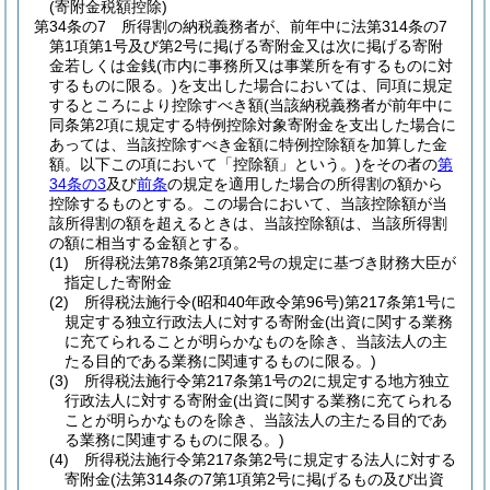
(寄附金税額控除)
第34条の7
所得割の納税義務者が、前年中に法第314条の7
第1項第1号及び第2号に掲げる寄附金又は次に掲げる寄附
金若しくは金銭
(市内に事務所又は事業所を有するものに対
するものに限る。)
を支出した場合においては、同項に規定
するところにより控除すべき額
(当該納税義務者が前年中に
同条第2項に規定する特例控除対象寄附金を支出した場合に
あっては、当該控除すべき金額に特例控除額を加算した金
額。以下この項において「控除額」という。)
をその者の
第
34条の3
及び
前条
の規定を適用した場合の所得割の額から
控除するものとする。
この場合において、当該控除額が当
該所得割の額を超えるときは、当該控除額は、当該所得割
の額に相当する金額とする。
(1)
所得税法第78条第2項第2号の規定に基づき財務大臣が
指定した寄附金
(2)
所得税法施行令
(昭和40年政令第96号)
第217条第1号に
規定する独立行政法人に対する寄附金
(出資に関する業務
に充てられることが明らかなものを除き、当該法人の主
たる目的である業務に関連するものに限る。)
(3)
所得税法施行令第217条第1号の2に規定する地方独立
行政法人に対する寄附金
(出資に関する業務に充てられる
ことが明らかなものを除き、当該法人の主たる目的であ
る業務に関連するものに限る。)
(4)
所得税法施行令第217条第2号に規定する法人に対する
寄附金
(法第314条の7第1項第2号に掲げるもの及び出資