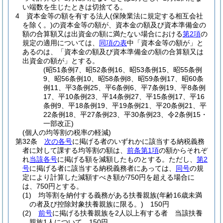
い端数を生じたときは切捨てる。
4
資本金等の額を有する法人
(保険業法に規定する相互会社
を除く。)
の資本金等の額が、資本金の額及び資本準備金の
額の合算額又は出資金の額に満たない場合における
第2項
の
規定の適用については、
同項の表
中「資本金等の額が」と
あるのは、「資本金の額及び資本準備金の額の合算額又は
出資金の額が」とする。
(昭51条例7、昭52条例16、昭53条例15、昭55条例
9、昭56条例10、昭58条例8、昭59条例17、昭60条
例11、平3条例25、平6条例6、平7条例19、平8条例
17、平10条例23、平14条例27、平15条例17、平16
条例9、平18条例19、平19条例21、平20条例21、平
22条例18、平27条例23、平30条例23、令2条例15・
一部改正)
(個人の均等割の税率の軽減)
第32条
次の各号
に掲げる者のいずれかに該当する納税義務
者に対して課する均等割の額は、
前条第1項
の額からそれぞ
れ
当該各号
に掲げる額を減額したものとする。
ただし、
第2
号
に掲げる者に該当する納税義務者にあっては、
同号
の規
定により計算した減額すべき額が750円を超える場合に
は、750円とする。
(1)
均等割を納付する義務がある扶養親族
(年齢16歳未満
の者及び控除対象扶養親族に限る。)
150円
(2)
前号
に掲げる扶養親族を2人以上有する者 当該扶養
親族1人について 150円