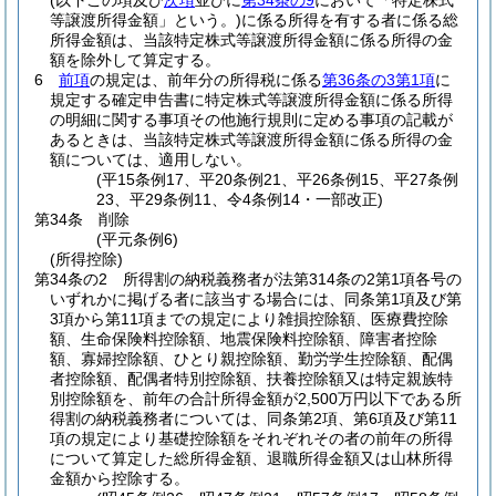
(以下この項及び
次項
並びに
第34条の9
において「特定株式
等譲渡所得金額」という。)
に係る所得を有する者に係る総
所得金額は、当該特定株式等譲渡所得金額に係る所得の金
額を除外して算定する。
6
前項
の規定は、前年分の所得税に係る
第36条の3第1項
に
規定する確定申告書に特定株式等譲渡所得金額に係る所得
の明細に関する事項その他施行規則に定める事項の記載が
あるときは、当該特定株式等譲渡所得金額に係る所得の金
額については、適用しない。
(平15条例17、平20条例21、平26条例15、平27条例
23、平29条例11、令4条例14・一部改正)
第34条
削除
(平元条例6)
(所得控除)
第34条の2
所得割の納税義務者が法第314条の2第1項各号の
いずれかに掲げる者に該当する場合には、同条第1項及び第
3項から第11項までの規定により雑損控除額、医療費控除
額、生命保険料控除額、地震保険料控除額、障害者控除
額、寡婦控除額、ひとり親控除額、勤労学生控除額、配偶
者控除額、配偶者特別控除額、扶養控除額又は特定親族特
別控除額を、前年の合計所得金額が2,500万円以下である所
得割の納税義務者については、同条第2項、第6項及び第11
項の規定により基礎控除額をそれぞれその者の前年の所得
について算定した総所得金額、退職所得金額又は山林所得
金額から控除する。