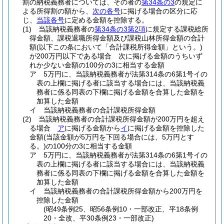
割の納税義務者については、その者の
第34条の3
の規定に
よる所得割の額から、
次の各号
に掲げる場合の区分に応
じ、
当該各号
に定める金額を控除する。
(1)
当該納税義務者の
第34条の3第2項
に規定する課税総所
得金額、課税退職所得金額及び課税山林所得金額の合計
額
(以下この条において「合計課税所得金額」という。)
が200万円以下である場合 次に掲げる金額のうちいず
れか少ない金額の100分の3に相当する金額
ア
5万円に、当該納税義務者が法第314条の6第1号イの
表の上欄に掲げる者に該当する場合には、当該納税義
務者に係る同表の下欄に掲げる金額を合算した金額を
加算した金額
イ
当該納税義務者の合計課税所得金額
(2)
当該納税義務者の合計課税所得金額が200万円を超え
る場合
ア
に掲げる金額から
イ
に掲げる金額を控除した
金額
(当該金額が5万円を下回る場合には、5万円とす
る。)
の100分の3に相当する金額
ア
5万円に、当該納税義務者が法第314条の6第1号イの
表の上欄に掲げる者に該当する場合には、当該納税義
務者に係る同表の下欄に掲げる金額を合算した金額を
加算した金額
イ
当該納税義務者の合計課税所得金額から200万円を
控除した金額
(昭49条例25、昭56条例10・一部改正、平18条例
20・全改、平30条例23・一部改正)