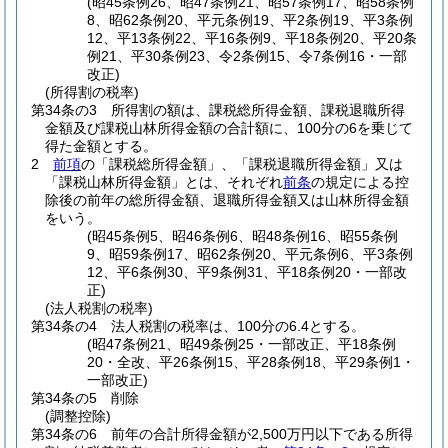
(昭45条例26、昭47条例21、昭57条例17、昭58条例
8、昭62条例20、平元条例19、平2条例19、平3条例
12、平13条例22、平16条例9、平18条例20、平20条
例21、平30条例23、令2条例15、令7条例16・一部
改正)
(所得割の税率)
第34条の3
所得割の額は、課税総所得金額、課税退職所得
金額及び課税山林所得金額の合計額に、100分の6を乗じて
得た金額とする。
2
前項
の「課税総所得金額」、「課税退職所得金額」又は
「課税山林所得金額」とは、それぞれ
前条
の規定による控
除後の前年の総所得金額、退職所得金額又は山林所得金額
をいう。
(昭45条例5、昭46条例6、昭48条例16、昭55条例
9、昭59条例17、昭62条例20、平元条例6、平3条例
12、平6条例30、平9条例31、平18条例20・一部改
正)
(法人税割の税率)
第34条の4
法人税割の税率は、100分の6.4とする。
(昭47条例21、昭49条例25・一部改正、平18条例
20・全改、平26条例15、平28条例18、平29条例1・
一部改正)
第34条の5
削除
(調整控除)
第34条の6
前年の合計所得金額が2,500万円以下である所得