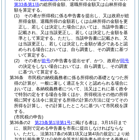
第33条第1項
の総所得金額、退職所得金額又は山林所得金
額を算定する。
(1)
その者が所得税に係る申告書を提出し、又は政府が総
所得金額、退職所得の金額若しくは山林所得の金額を更
正し、若しくは決定した場合においては、当該申告書に
記載され、又は当該更正し、若しくは決定した金額を基
準として算定する。
ただし、当該申告書に記載され、又
は当該更正し、若しくは決定した金額が過少であると認
められる場合においては、自ら調査し、その調査に基づ
いて算定する。
(2)
その者が
前号
の申告書を提出せず、かつ、政府が
同号
の決定をしない場合においては、自ら調査し、その調査
に基づいて算定する。
第36条
市民税の納税義務者に係る所得税の基礎となつた所
得の計算が、一般に著しく適正を欠くと認められる場合に
おいては、各納税義務者について、法又はこれに基く政令
で特別の定をする場合を除くほか、所得税法その他の所得
税に関する法令に規定する所得の計算の方法に従つてその
所得を計算し、その計算したところに基づいて市民税を課
する。
(市民税の申告)
第36条の2
第23条第1項第1号
に掲げる者は、3月15日まで
に、規則で定める申告書を市長に提出しなければならな
い。
ただし、法第317条の6第1項又は第4項の規定により給
与支払報告書又は公的年金等支払報告書を提出する義務が