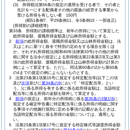
(3)
所得税法第56条の規定の適用を受ける者で、その者と
生計を一にする配偶者その他の親族の経営する事業から
受ける所得を有しない者 150円
(昭51条例7、平29条例11、令3条例15・一部改正)
(所得割の課税標準)
第33条
所得割の課税標準は、前年の所得について算定した
総所得金額、退職所得金額及び山林所得金額とする。
2
前項
の総所得金額、退職所得金額又は山林所得金額は、法
又はこれに基づく政令で特別の定めをする場合を除くほ
か、それぞれ所得税法
(昭和40年法律第33号)
その他の所得
税に関する法令の規定による所得税法第22条第2項又は第3
項の総所得金額、退職所得金額又は山林所得金額の計算の
例によって算定する。
ただし、同法第60条の2から第60条
の4までの規定の例によらないものとする。
3
法第23条第1項第15号に規定する特定配当等
(以下この項
及び
次項
並びに
第34条の9
において「特定配当等」とい
う。)
に係る所得を有する者に係る総所得金額は、当該特定
配当等に係る所得の金額を除外して算定する。
4
前項
の規定は、前年分の所得税に係る
第36条の3第1項
に
規定する確定申告書に特定配当等に係る所得の明細に関す
る事項その他施行規則に定める事項の記載があるときは、
当該特定配当等に係る所得の金額については、適用しな
い。
5
法第23条第1項第17号に規定する特定株式等譲渡所得金額