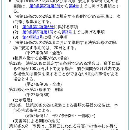
5
法第15条の6の2第1項及び第2項に規定する条例で定める
書類は、
第9条第2項第2号
から
第4号
までに掲げる書類とす
る。
6
法第15条の6の2第2項に規定する条例で定める事項は、次
に掲げる事項とする。
(1)
第9条第1項第6号
に掲げる事項
(2)
第9条第5項第1号
から
第3号
までに掲げる事項
(3)
第4項第3号
に掲げる事項
7
法第15条の6の2第3項において準用する法第15条の2第8
項に規定する期間は、20日とする。
(平27条例36・全改)
(担保を徴する必要がない場合)
第12条
法第16条に規定する条例で定める場合は、猶予に係
る金額が100万円以下である場合、猶予期間が3月以内であ
る場合又は担保を徴することができない特別の事情がある
場合とする。
(平27条例36・全改)
第13条から第17条まで
削除
(平27条例36)
(公示送達)
第18条
法第20条の2の規定による書類の要旨の公告は、本
市公告式条例による。
(昭57条例17、平27条例36・一部改正)
(災害等による期限の延長)
第18条の2
市長は、広範囲にわたる災害その他やむを得な