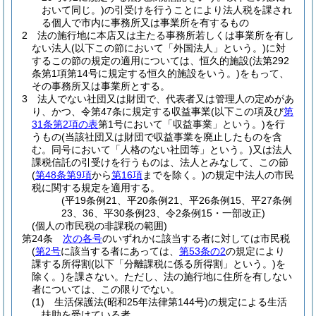
おいて同じ。)
の引受けを行うことにより法人税を課され
る個人で市内に事務所又は事業所を有するもの
2
法の施行地に本店又は主たる事務所若しくは事業所を有し
ない法人
(以下この節において「外国法人」という。)
に対
するこの節の規定の適用については、恒久的施設
(法第292
条第1項第14号に規定する恒久的施設をいう。)
をもって、
その事務所又は事業所とする。
3
法人でない社団又は財団で、代表者又は管理人の定めがあ
り、かつ、令第47条に規定する収益事業
(以下この項及び
第
31条第2項の表
第1号において「収益事業」という。)
を行
うもの
(当該社団又は財団で収益事業を廃止したものを含
む。同号において「人格のない社団等」という。)
又は法人
課税信託の引受けを行うものは、法人とみなして、この節
(
第48条第9項
から
第16項
までを除く。)
の規定中法人の市民
税に関する規定を適用する。
(平19条例21、平20条例21、平26条例15、平27条例
23、36、平30条例23、令2条例15・一部改正)
(個人の市民税の非課税の範囲)
第24条
次の各号
のいずれかに該当する者に対しては市民税
(
第2号
に該当する者にあっては、
第53条の2
の規定により
課する所得割
(以下「分離課税に係る所得割」という。)
を
除く。)
を課さない。
ただし、法の施行地に住所を有しない
者については、この限りでない。
(1)
生活保護法
(昭和25年法律第144号)
の規定による生活
扶助を受けている者