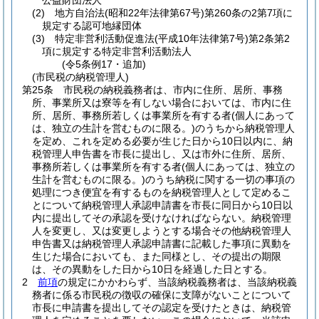
公益財団法人
(2)
地方自治法
(昭和22年法律第67号)
第260条の2第7項に
規定する認可地縁団体
(3)
特定非営利活動促進法
(平成10年法律第7号)
第2条第2
項に規定する特定非営利活動法人
(令5条例17・追加)
(市民税の納税管理人)
第25条
市民税の納税義務者は、市内に住所、居所、事務
所、事業所又は寮等を有しない場合においては、市内に住
所、居所、事務所若しくは事業所を有する者
(個人にあって
は、独立の生計を営むものに限る。)
のうちから納税管理人
を定め、これを定める必要が生じた日から10日以内に、納
税管理人申告書を市長に提出し、又は市外に住所、居所、
事務所若しくは事業所を有する者
(個人にあっては、独立の
生計を営むものに限る。)
のうち納税に関する一切の事項の
処理につき便宜を有するものを納税管理人として定めるこ
とについて納税管理人承認申請書を市長に同日から10日以
内に提出してその承認を受けなければならない。
納税管理
人を変更し、又は変更しようとする場合その他納税管理人
申告書又は納税管理人承認申請書に記載した事項に異動を
生じた場合においても、また同様とし、その提出の期限
は、その異動をした日から10日を経過した日とする。
2
前項
の規定にかかわらず、当該納税義務者は、当該納税義
務者に係る市民税の徴収の確保に支障がないことについて
市長に申請書を提出してその認定を受けたときは、納税管