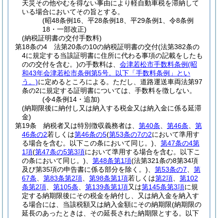
天災その他やむを得ない事由により軽自動車税を滞納して
いる場合においてその旨とする。
(昭48条例16、平28条例18、平29条例1、令8条例
18・一部改正)
(納税証明書の交付手数料)
第18条の4
法第20条の10の納税証明書の交付
(法第382条の
4に規定する当該証明書に住所に代わる事項の記載をしたも
のの交付を含む。)
の手数料は、
会津若松市手数料条例
(昭
和43年会津若松市条例第5号。以下「手数料条例」とい
う。)
に定めるところによる。
ただし、道路運送車両法第97
条の2に規定する証明書については、手数料を徴しない。
(令4条例14・追加)
(納期限後に納付し又は納入する税金又は納入金に係る延滞
金)
第19条
納税者又は特別徴収義務者は、
第40条
、
第46条
、
第
46条の2
若しくは
第46条の5
(
第53条の7の2
において準用す
る場合を含む。以下この条において同じ。)
、
第47条の4第
1項
(
第47条の5第3項
において準用する場合を含む。以下こ
の条において同じ。)
、
第48条第1項
(法第321条の8第34項
及び第35項の申告書に係る部分を除く。)
、
第53条の7
、
第
67条
、
第83条第2項
、
第98条第1項
若しくは
第2項
、
第102
条第2項
、
第105条
、
第139条第1項
又は
第145条第3項
に規
定する納期限後にその税金を納付し、又は納入金を納入す
る場合には、当該税額又は納入金額にその納期限
(納期限の
延長のあったときは、その延長された納期限とする。以下