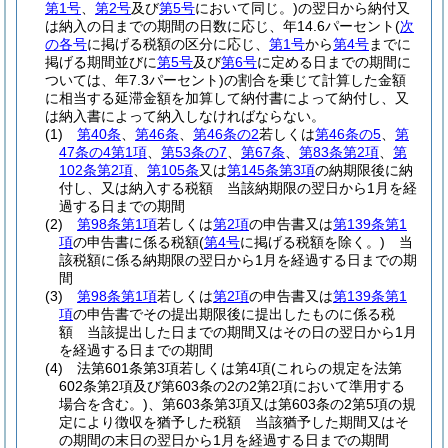
第1号
、
第2号
及び
第5号
において同じ。)
の翌日から納付又
は納入の日までの期間の日数に応じ、年14.6パーセント
(
次
の各号
に掲げる税額の区分に応じ、
第1号
から
第4号
までに
掲げる期間並びに
第5号
及び
第6号
に定める日までの期間に
ついては、年7.3パーセント)
の割合を乗じて計算した金額
に相当する延滞金額を加算して納付書によって納付し、又
は納入書によって納入しなければならない。
(1)
第40条
、
第46条
、
第46条の2
若しくは
第46条の5
、
第
47条の4第1項
、
第53条の7
、
第67条
、
第83条第2項
、
第
102条第2項
、
第105条
又は
第145条第3項
の納期限後に納
付し、又は納入する税額 当該納期限の翌日から1月を経
過する日までの期間
(2)
第98条第1項
若しくは
第2項
の申告書又は
第139条第1
項
の申告書に係る税額
(
第4号
に掲げる税額を除く。)
当
該税額に係る納期限の翌日から1月を経過する日までの期
間
(3)
第98条第1項
若しくは
第2項
の申告書又は
第139条第1
項
の申告書でその提出期限後に提出したものに係る税
額 当該提出した日までの期間又はその日の翌日から1月
を経過する日までの期間
(4)
法第601条第3項若しくは第4項
(これらの規定を法第
602条第2項及び第603条の2の2第2項において準用する
場合を含む。)
、第603条第3項又は第603条の2第5項の規
定により徴収を猶予した税額 当該猶予した期間又はそ
の期間の末日の翌日から1月を経過する日までの期間