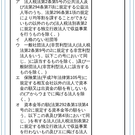
ア 法人税法第2条第5号の公共法人及
び法第294条第7項に規定する公益法
人等のうち、法第296条第1項の規定
により均等割を課することができな
いもの以外のもの
(法人税法別表第2
に規定する独立行政法人で収益事業
を行うものを除く。)
イ 人格のない社団等
ウ 一般社団法人
(非営利型法人
(法人税
法第2条第9号の2に規定する非営利型
法人をいう。以下この号において同
じ。)
に該当するものを除く。)
及び一
般財団法人
(非営利型法人に該当する
ものを除く。)
エ 保険業法
(平成7年法律第105号)
に
規定する相互会社以外の法人で資本
金の額又は出資金の額を有しないも
の
(アからウまでに掲げる法人を除
く。)
オ 資本金等の額
(法第292条第1項第4
号の2に規定する資本金等の額をい
う。以下この表及び第4項において同
じ。)
を有する法人
(法人税法別表第2
に規定する独立行政法人で収益事業
を行わないもの及びエに掲げる法人