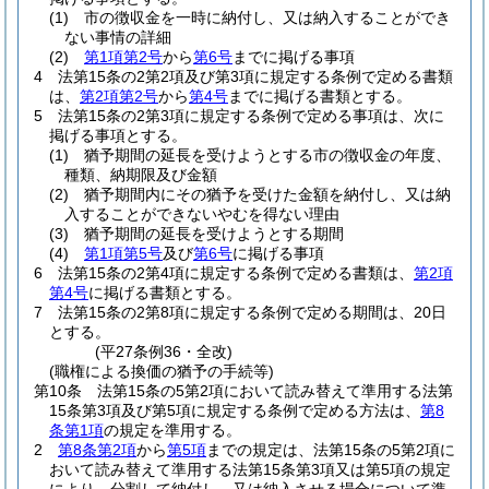
(1)
市の徴収金を一時に納付し、又は納入することができ
ない事情の詳細
(2)
第1項第2号
から
第6号
までに掲げる事項
4
法第15条の2第2項及び第3項に規定する条例で定める書類
は、
第2項第2号
から
第4号
までに掲げる書類とする。
5
法第15条の2第3項に規定する条例で定める事項は、次に
掲げる事項とする。
(1)
猶予期間の延長を受けようとする市の徴収金の年度、
種類、納期限及び金額
(2)
猶予期間内にその猶予を受けた金額を納付し、又は納
入することができないやむを得ない理由
(3)
猶予期間の延長を受けようとする期間
(4)
第1項第5号
及び
第6号
に掲げる事項
6
法第15条の2第4項に規定する条例で定める書類は、
第2項
第4号
に掲げる書類とする。
7
法第15条の2第8項に規定する条例で定める期間は、20日
とする。
(平27条例36・全改)
(職権による換価の猶予の手続等)
第10条
法第15条の5第2項において読み替えて準用する法第
15条第3項及び第5項に規定する条例で定める方法は、
第8
条第1項
の規定を準用する。
2
第8条第2項
から
第5項
までの規定は、法第15条の5第2項に
おいて読み替えて準用する法第15条第3項又は第5項の規定