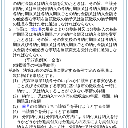
の納付金額又は納入金額を定めたときは、その旨、当該分
割納付又は当該分割納入の各納付期限又は各納入期限及び
各納付期限又は各納入期限ごとの納付金額又は納入金額そ
の他必要な事項を当該徴収の猶予又は当該徴収の猶予期間
の延長を受けた者に通知しなければならない。
5
市長は、
第3項
の規定により分割納付又は分割納入の各納
付期限又は各納入期限ごとの納付金額又は納入金額を変更
したときは、その旨、その変更後の各納付期限又は各納入
期限及び各納付期限又は各納入期限ごとの納付金額又は納
入金額その他必要な事項を当該変更を受けた者に通知しな
ければならない。
(平27条例36・全改)
(徴収猶予の申請手続等)
第9条
法第15条の2第1項に規定する条例で定める事項は、
次に掲げる事項とする。
(1)
法第15条第1項各号のいずれかに該当する事実がある
こと及びその該当する事実に基づき市の徴収金を一時に
納付し、又は納入することができない事情の詳細
(2)
納付し、又は納入すべき市の徴収金の年度、種類、納
期限及び金額
(3)
前号
の金額のうち当該猶予を受けようとする金額
(4)
当該猶予を受けようとする期間
(5)
分割納付又は分割納入の方法により納付又は納入を行
うかどうか
(分割納付又は分割納入の方法により納付又は
納入を行う場合にあっては、分割納付又は分割納入の各