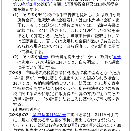
第33条第1項
の総所得金額、退職所得金額又は山林所得金
額を算定する。
(1)
その者が所得税に係る申告書を提出し、又は政府が総
所得金額、退職所得の金額若しくは山林所得の金額を更
正し、若しくは決定した場合においては、当該申告書に
記載され、又は当該更正し、若しくは決定した金額を基
準として算定する。
ただし、当該申告書に記載され、又
は当該更正し、若しくは決定した金額が過少であると認
められる場合においては、自ら調査し、その調査に基づ
いて算定する。
(2)
その者が
前号
の申告書を提出せず、かつ、政府が
同号
の決定をしない場合においては、自ら調査し、その調査
に基づいて算定する。
第36条
市民税の納税義務者に係る所得税の基礎となつた所
得の計算が、一般に著しく適正を欠くと認められる場合に
おいては、各納税義務者について、法又はこれに基く政令
で特別の定をする場合を除くほか、所得税法その他の所得
税に関する法令に規定する所得の計算の方法に従つてその
所得を計算し、その計算したところに基づいて市民税を課
する。
(市民税の申告)
第36条の2
第23条第1項第1号
に掲げる者は、3月15日まで
に、規則で定める申告書を市長に提出しなければならな
い。
ただし、法第317条の6第1項又は第4項の規定により給
与支払報告書又は公的年金等支払報告書を提出する義務が