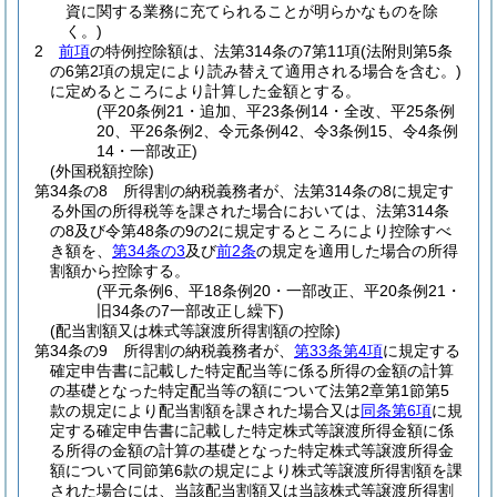
資に関する業務に充てられることが明らかなものを除
く。)
2
前項
の特例控除額は、法第314条の7第11項
(法附則第5条
の6第2項の規定により読み替えて適用される場合を含む。)
に定めるところにより計算した金額とする。
(平20条例21・追加、平23条例14・全改、平25条例
20、平26条例2、令元条例42、令3条例15、令4条例
14・一部改正)
(外国税額控除)
第34条の8
所得割の納税義務者が、法第314条の8に規定す
る外国の所得税等を課された場合においては、法第314条
の8及び令第48条の9の2に規定するところにより控除すべ
き額を、
第34条の3
及び
前2条
の規定を適用した場合の所得
割額から控除する。
(平元条例6、平18条例20・一部改正、平20条例21・
旧34条の7一部改正し繰下)
(配当割額又は株式等譲渡所得割額の控除)
第34条の9
所得割の納税義務者が、
第33条第4項
に規定する
確定申告書に記載した特定配当等に係る所得の金額の計算
の基礎となった特定配当等の額について法第2章第1節第5
款の規定により配当割額を課された場合又は
同条第6項
に規
定する確定申告書に記載した特定株式等譲渡所得金額に係
る所得の金額の計算の基礎となった特定株式等譲渡所得金
額について同節第6款の規定により株式等譲渡所得割額を課
された場合には、当該配当割額又は当該株式等譲渡所得割