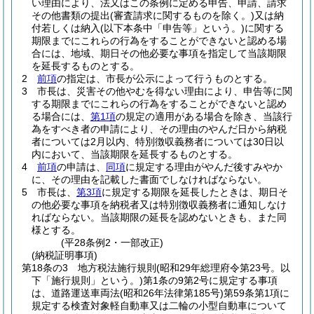
い理由により、法又はこの条例に定める申告、申請、請求
その他書類の提出
(審査請求に関するものを除く。)
又は納
付若しくは納入
(以下本条中「申告等」という。)
に関する
期限までにこれらの行為をすることができないと認める場
合には、地域、期日その他必要な事項を指定して当該期限
を延長するものとする。
2
前項
の指定は、市長が公示によって行うものとする。
3
市長は、災害その他やむを得ない理由により、申告等に関
する期限までにこれらの行為をすることができないと認め
る場合には、
第1項
の規定の適用がある場合を除き、当該行
為をすべき者の申請により、その理由のやんだ日から納税
者については2月以内、特別徴収義務者については30日以
内において、当該期限を延長するものとする。
4
前項
の申請は、
同項
に規定する理由がやんだ後すみやか
に、その理由を記載した書面でしなければならない。
5
市長は、
第3項
に規定する期限を延長したときは、期日そ
の他必要な事項を納税者又は特別徴収義務者に通知しなけ
ればならない。
当該期限の延長を認めないときも、また同
様とする。
(平28条例2・一部改正)
(納税証明事項)
第18条の3
地方税法施行規則
(昭和29年総理府令第23号。以
下「施行規則」という。)
第1条の9第2号に規定する事項
は、道路運送車両法
(昭和26年法律第185号)
第59条第1項に
規定する検査対象軽自動車又は二輪の小型自動車について