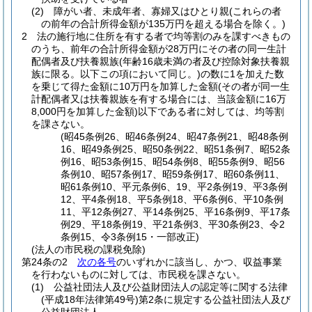
(2)
障がい者、未成年者、寡婦又はひとり親
(これらの者
の前年の合計所得金額が135万円を超える場合を除く。)
2
法の施行地に住所を有する者で均等割のみを課すべきもの
のうち、前年の合計所得金額が28万円にその者の同一生計
配偶者及び扶養親族
(年齢16歳未満の者及び控除対象扶養親
族に限る。以下この項において同じ。)
の数に1を加えた数
を乗じて得た金額に10万円を加算した金額
(その者が同一生
計配偶者又は扶養親族を有する場合には、当該金額に16万
8,000円を加算した金額)
以下である者に対しては、均等割
を課さない。
(昭45条例26、昭46条例24、昭47条例21、昭48条例
16、昭49条例25、昭50条例22、昭51条例7、昭52条
例16、昭53条例15、昭54条例8、昭55条例9、昭56
条例10、昭57条例17、昭59条例17、昭60条例11、
昭61条例10、平元条例6、19、平2条例19、平3条例
12、平4条例18、平5条例18、平6条例6、平10条例
11、平12条例27、平14条例25、平16条例9、平17条
例29、平18条例19、平21条例3、平30条例23、令2
条例15、令3条例15・一部改正)
(法人の市民税の課税免除)
第24条の2
次の各号
のいずれかに該当し、かつ、収益事業
を行わないものに対しては、市民税を課さない。
(1)
公益社団法人及び公益財団法人の認定等に関する法律
(平成18年法律第49号)
第2条に規定する公益社団法人及び