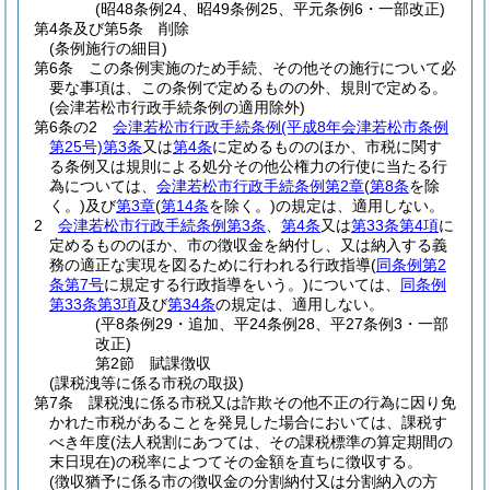
(昭48条例24、昭49条例25、平元条例6・一部改正)
第4条及び第5条
削除
(条例施行の細目)
第6条
この条例実施のため手続、その他その施行について必
要な事項は、この条例で定めるものの外、規則で定める。
(会津若松市行政手続条例の適用除外)
第6条の2
会津若松市行政手続条例
(平成8年会津若松市条例
第25号)
第3条
又は
第4条
に定めるもののほか、市税に関す
る条例又は規則による処分その他公権力の行使に当たる行
為については、
会津若松市行政手続条例第2章
(
第8条
を除
く。)
及び
第3章
(
第14条
を除く。)
の規定は、適用しない。
2
会津若松市行政手続条例第3条
、
第4条
又は
第33条第4項
に
定めるもののほか、市の徴収金を納付し、又は納入する義
務の適正な実現を図るために行われる行政指導
(
同条例第2
条第7号
に規定する行政指導をいう。)
については、
同条例
第33条第3項
及び
第34条
の規定は、適用しない。
(平8条例29・追加、平24条例28、平27条例3・一部
改正)
第2節
賦課徴収
(課税洩等に係る市税の取扱)
第7条
課税洩に係る市税又は詐欺その他不正の行為に因り免
かれた市税があることを発見した場合においては、課税す
べき年度
(法人税割にあつては、その課税標準の算定期間の
末日現在)
の税率によつてその金額を直ちに徴収する。
(徴収猶予に係る市の徴収金の分割納付又は分割納入の方