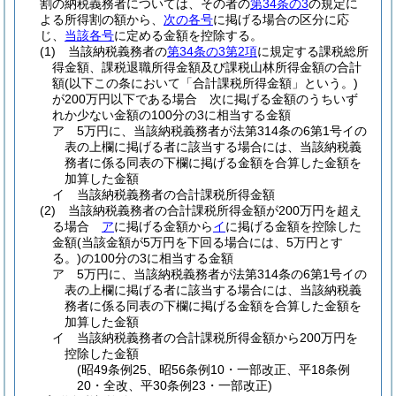
割の納税義務者については、その者の
第34条の3
の規定に
よる所得割の額から、
次の各号
に掲げる場合の区分に応
じ、
当該各号
に定める金額を控除する。
(1)
当該納税義務者の
第34条の3第2項
に規定する課税総所
得金額、課税退職所得金額及び課税山林所得金額の合計
額
(以下この条において「合計課税所得金額」という。)
が200万円以下である場合 次に掲げる金額のうちいず
れか少ない金額の100分の3に相当する金額
ア
5万円に、当該納税義務者が法第314条の6第1号イの
表の上欄に掲げる者に該当する場合には、当該納税義
務者に係る同表の下欄に掲げる金額を合算した金額を
加算した金額
イ
当該納税義務者の合計課税所得金額
(2)
当該納税義務者の合計課税所得金額が200万円を超え
る場合
ア
に掲げる金額から
イ
に掲げる金額を控除した
金額
(当該金額が5万円を下回る場合には、5万円とす
る。)
の100分の3に相当する金額
ア
5万円に、当該納税義務者が法第314条の6第1号イの
表の上欄に掲げる者に該当する場合には、当該納税義
務者に係る同表の下欄に掲げる金額を合算した金額を
加算した金額
イ
当該納税義務者の合計課税所得金額から200万円を
控除した金額
(昭49条例25、昭56条例10・一部改正、平18条例
20・全改、平30条例23・一部改正)