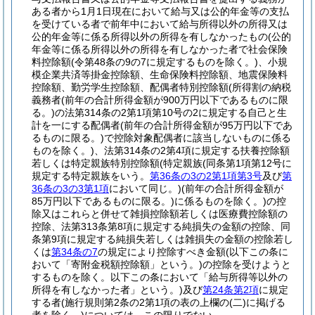
ある者から1月1日現在において給与又は公的年金等の支払
を受けている者で前年中において給与所得以外の所得又は
公的年金等に係る所得以外の所得を有しなかったもの
(公的
年金等に係る所得以外の所得を有しなかった者で社会保険
料控除額
(令第48条の9の7に規定するものを除く。)
、小規
模企業共済等掛金控除額、生命保険料控除額、地震保険料
控除額、勤労学生控除額、配偶者特別控除額
(所得割の納税
義務者
(前年の合計所得金額が900万円以下であるものに限
る。)
の法第314条の2第1項第10号の2に規定する自己と生
計を一にする配偶者
(前年の合計所得金額が95万円以下であ
るものに限る。)
で控除対象配偶者に該当しないものに係る
ものを除く。)
、法第314条の2第4項に規定する扶養控除額
若しくは特定親族特別控除額
(特定親族
(同条第1項第12号に
規定する特定親族をいう。
第36条の3の2第1項第3号
及び
第
36条の3の3第1項
において同じ。)
(前年の合計所得金額が
85万円以下であるものに限る。)
に係るものを除く。)
の控
除又はこれらと併せて雑損控除額若しくは医療費控除額の
控除、法第313条第8項に規定する純損失の金額の控除、同
条第9項に規定する純損失若しくは雑損失の金額の控除若し
くは
第34条の7
の規定により控除すべき金額
(以下この条に
おいて「寄附金税額控除額」という。)
の控除を受けようと
するものを除く。以下この条において「給与所得等以外の
所得を有しなかった者」という。)
及び
第24条第2項
に規定
する者
(施行規則第2条の2第1項の表の上欄の
(二)
に掲げる