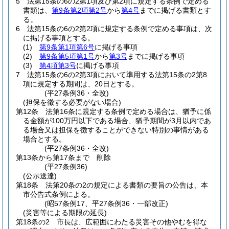
5
法第15条の6の2第1項及び第2項に規定する条例で定める
書類は、
第9条第2項第2号
から
第4号
までに掲げる書類とす
る。
6
法第15条の6の2第2項に規定する条例で定める事項は、次
に掲げる事項とする。
(1)
第9条第1項第6号
に掲げる事項
(2)
第9条第5項第1号
から
第3号
までに掲げる事項
(3)
第4項第3号
に掲げる事項
7
法第15条の6の2第3項において準用する法第15条の2第8
項に規定する期間は、20日とする。
(平27条例36・全改)
(担保を徴する必要がない場合)
第12条
法第16条に規定する条例で定める場合は、猶予に係
る金額が100万円以下である場合、猶予期間が3月以内であ
る場合又は担保を徴することができない特別の事情がある
場合とする。
(平27条例36・全改)
第13条から第17条まで
削除
(平27条例36)
(公示送達)
第18条
法第20条の2の規定による書類の要旨の公告は、本
市公告式条例による。
(昭57条例17、平27条例36・一部改正)
(災害等による期限の延長)
第18条の2
市長は、広範囲にわたる災害その他やむを得な