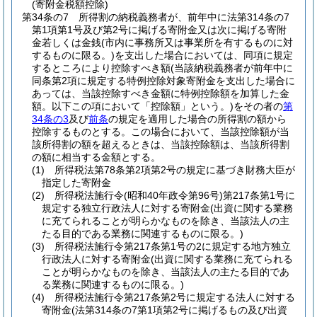
(寄附金税額控除)
第34条の7
所得割の納税義務者が、前年中に法第314条の7
第1項第1号及び第2号に掲げる寄附金又は次に掲げる寄附
金若しくは金銭
(市内に事務所又は事業所を有するものに対
するものに限る。)
を支出した場合においては、同項に規定
するところにより控除すべき額
(当該納税義務者が前年中に
同条第2項に規定する特例控除対象寄附金を支出した場合に
あっては、当該控除すべき金額に特例控除額を加算した金
額。以下この項において「控除額」という。)
をその者の
第
34条の3
及び
前条
の規定を適用した場合の所得割の額から
控除するものとする。
この場合において、当該控除額が当
該所得割の額を超えるときは、当該控除額は、当該所得割
の額に相当する金額とする。
(1)
所得税法第78条第2項第2号の規定に基づき財務大臣が
指定した寄附金
(2)
所得税法施行令
(昭和40年政令第96号)
第217条第1号に
規定する独立行政法人に対する寄附金
(出資に関する業務
に充てられることが明らかなものを除き、当該法人の主
たる目的である業務に関連するものに限る。)
(3)
所得税法施行令第217条第1号の2に規定する地方独立
行政法人に対する寄附金
(出資に関する業務に充てられる
ことが明らかなものを除き、当該法人の主たる目的であ
る業務に関連するものに限る。)
(4)
所得税法施行令第217条第2号に規定する法人に対する
寄附金
(法第314条の7第1項第2号に掲げるもの及び出資