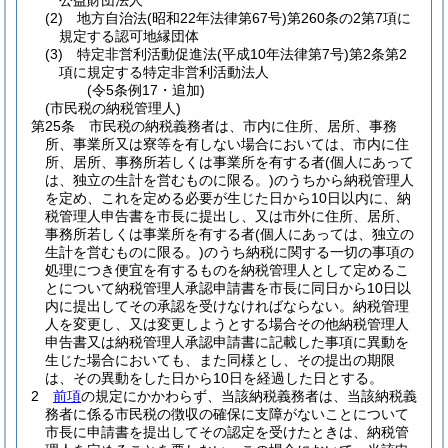
公益財団法人
(2)
地方自治法
(昭和22年法律第67号)
第260条の2第7項に
規定する認可地縁団体
(3)
特定非営利活動促進法
(平成10年法律第7号)
第2条第2
項に規定する特定非営利活動法人
(令5条例17・追加)
(市民税の納税管理人)
第25条
市民税の納税義務者は、市内に住所、居所、事務
所、事業所又は寮等を有しない場合においては、市内に住
所、居所、事務所若しくは事業所を有する者
(個人にあって
は、独立の生計を営むものに限る。)
のうちから納税管理人
を定め、これを定める必要が生じた日から10日以内に、納
税管理人申告書を市長に提出し、又は市外に住所、居所、
事務所若しくは事業所を有する者
(個人にあっては、独立の
生計を営むものに限る。)
のうち納税に関する一切の事項の
処理につき便宜を有するものを納税管理人として定めるこ
とについて納税管理人承認申請書を市長に同日から10日以
内に提出してその承認を受けなければならない。
納税管理
人を変更し、又は変更しようとする場合その他納税管理人
申告書又は納税管理人承認申請書に記載した事項に異動を
生じた場合においても、また同様とし、その提出の期限
は、その異動をした日から10日を経過した日とする。
2
前項
の規定にかかわらず、当該納税義務者は、当該納税義
務者に係る市民税の徴収の確保に支障がないことについて
市長に申請書を提出してその認定を受けたときは、納税管