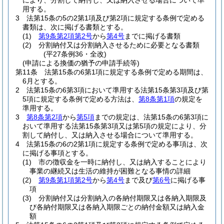
により、分割して納付し、又は納入させる場合について準
用する。
3
法第15条の5の2第1項及び第2項に規定する条例で定める
書類は、次に掲げる書類とする。
(1)
第9条第2項第2号
から
第4号
までに掲げる書類
(2)
分割納付又は分割納入させるために必要となる書類
(平27条例36・全改)
(申請による換価の猶予の申請手続等)
第11条
法第15条の6第1項に規定する条例で定める期間は、
6月とする。
2
法第15条の6第3項において準用する法第15条第3項及び第
5項に規定する条例で定める方法は、
第8条第1項
の規定を
準用する。
3
第8条第2項
から
第5項
までの規定は、法第15条の6第3項に
おいて準用する法第15条第3項又は第5項の規定により、分
割して納付し、又は納入させる場合について準用する。
4
法第15条の6の2第1項に規定する条例で定める事項は、次
に掲げる事項とする。
(1)
市の徴収金を一時に納付し、又は納入することにより
事業の継続又は生活の維持が困難となる事情の詳細
(2)
第9条第1項第2号
から
第4号
まで及び
第6号
に掲げる事
項
(3)
分割納付又は分割納入の各納付期限又は各納入期限及
び各納付期限又は各納入期限ごとの納付金額又は納入金
額