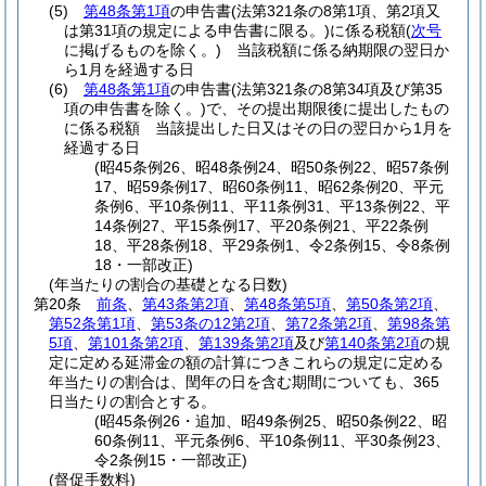
(5)
第48条第1項
の申告書
(法第321条の8第1項、第2項又
は第31項の規定による申告書に限る。)
に係る税額
(
次号
に掲げるものを除く。)
当該税額に係る納期限の翌日か
ら1月を経過する日
(6)
第48条第1項
の申告書
(法第321条の8第34項及び第35
項の申告書を除く。)
で、その提出期限後に提出したもの
に係る税額 当該提出した日又はその日の翌日から1月を
経過する日
(昭45条例26、昭48条例24、昭50条例22、昭57条例
17、昭59条例17、昭60条例11、昭62条例20、平元
条例6、平10条例11、平11条例31、平13条例22、平
14条例27、平15条例17、平20条例21、平22条例
18、平28条例18、平29条例1、令2条例15、令8条例
18・一部改正)
(年当たりの割合の基礎となる日数)
第20条
前条
、
第43条第2項
、
第48条第5項
、
第50条第2項
、
第52条第1項
、
第53条の12第2項
、
第72条第2項
、
第98条第
5項
、
第101条第2項
、
第139条第2項
及び
第140条第2項
の規
定に定める延滞金の額の計算につきこれらの規定に定める
年当たりの割合は、閏年の日を含む期間についても、365
日当たりの割合とする。
(昭45条例26・追加、昭49条例25、昭50条例22、昭
60条例11、平元条例6、平10条例11、平30条例23、
令2条例15・一部改正)
(督促手数料)