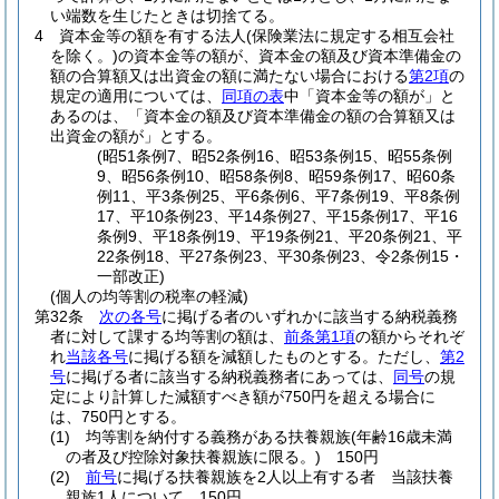
い端数を生じたときは切捨てる。
4
資本金等の額を有する法人
(保険業法に規定する相互会社
を除く。)
の資本金等の額が、資本金の額及び資本準備金の
額の合算額又は出資金の額に満たない場合における
第2項
の
規定の適用については、
同項の表
中「資本金等の額が」と
あるのは、「資本金の額及び資本準備金の額の合算額又は
出資金の額が」とする。
(昭51条例7、昭52条例16、昭53条例15、昭55条例
9、昭56条例10、昭58条例8、昭59条例17、昭60条
例11、平3条例25、平6条例6、平7条例19、平8条例
17、平10条例23、平14条例27、平15条例17、平16
条例9、平18条例19、平19条例21、平20条例21、平
22条例18、平27条例23、平30条例23、令2条例15・
一部改正)
(個人の均等割の税率の軽減)
第32条
次の各号
に掲げる者のいずれかに該当する納税義務
者に対して課する均等割の額は、
前条第1項
の額からそれぞ
れ
当該各号
に掲げる額を減額したものとする。
ただし、
第2
号
に掲げる者に該当する納税義務者にあっては、
同号
の規
定により計算した減額すべき額が750円を超える場合に
は、750円とする。
(1)
均等割を納付する義務がある扶養親族
(年齢16歳未満
の者及び控除対象扶養親族に限る。)
150円
(2)
前号
に掲げる扶養親族を2人以上有する者 当該扶養
親族1人について 150円