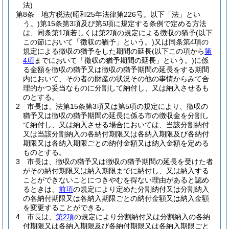
法)
第8条
地方税法
(昭和25年法律第226号。以下「法」とい
う。)
第15条第3項及び第5項に規定する条例で定める方法
は、同条第1項若しくは第2項の規定による徴収の猶予
(以下
この節において「徴収の猶予」という。)
又は同条第4項の
規定による徴収の猶予をした期間の延長
(以下この項から
第
4項
までにおいて「徴収の猶予期間の延長」という。)
に係
る金額を徴収の猶予又は徴収の猶予期間の延長をする期間
内において、その者の財産の状況その他の事情からみて合
理的かつ妥当なものに分割して納付し、又は納入させるも
のとする。
2
市長は、法第15条第3項又は第5項の規定により、徴収の
猶予又は徴収の猶予期間の延長に係る市の徴収金を分割し
て納付し、又は納入させる場合においては、当該分割納付
又は当該分割納入の各納付期限又は各納入期限及び各納付
期限又は各納入期限ごとの納付金額又は納入金額を定める
ものとする。
3
市長は、徴収の猶予又は徴収の猶予期間の延長を受けた者
がその納付期限又は納入期限までに納付し、又は納入する
ことができないことにつきやむを得ない理由があると認め
るときは、
前項
の規定により定めた分割納付又は分割納入
の各納付期限又は各納入期限ごとの納付金額又は納入金額
を変更することができる。
4
市長は、
第2項
の規定により分割納付又は分割納入の各納
付期限又は各納入期限及び各納付期限又は各納入期限ごと