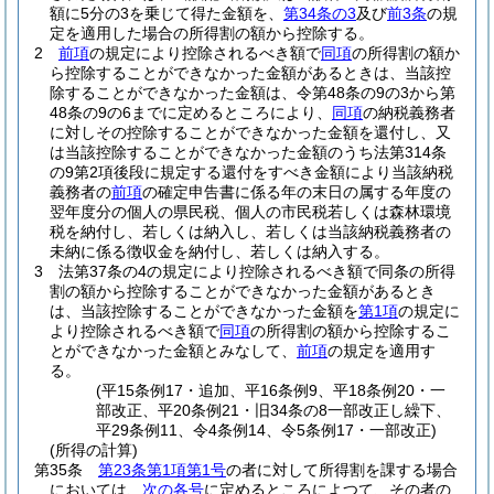
額に5分の3を乗じて得た金額を、
第34条の3
及び
前3条
の規
定を適用した場合の所得割の額から控除する。
2
前項
の規定により控除されるべき額で
同項
の所得割の額か
ら控除することができなかった金額があるときは、当該控
除することができなかった金額は、令第48条の9の3から第
48条の9の6までに定めるところにより、
同項
の納税義務者
に対しその控除することができなかった金額を還付し、又
は当該控除することができなかった金額のうち法第314条
の9第2項後段に規定する還付をすべき金額により当該納税
義務者の
前項
の確定申告書に係る年の末日の属する年度の
翌年度分の個人の県民税、個人の市民税若しくは森林環境
税を納付し、若しくは納入し、若しくは当該納税義務者の
未納に係る徴収金を納付し、若しくは納入する。
3
法第37条の4の規定により控除されるべき額で同条の所得
割の額から控除することができなかった金額があるとき
は、当該控除することができなかった金額を
第1項
の規定に
より控除されるべき額で
同項
の所得割の額から控除するこ
とができなかった金額とみなして、
前項
の規定を適用す
る。
(平15条例17・追加、平16条例9、平18条例20・一
部改正、平20条例21・旧34条の8一部改正し繰下、
平29条例11、令4条例14、令5条例17・一部改正)
(所得の計算)
第35条
第23条第1項第1号
の者に対して所得割を課する場合
においては、
次の各号
に定めるところによつて、その者の