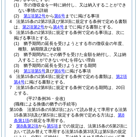
(1)
市の徴収金を一時に納付し、又は納入することができ
ない事情の詳細
(2)
第1項第2号
から
第6号
までに掲げる事項
4
法第15条の2第2項及び第3項に規定する条例で定める書類
は、
第2項第2号
から
第4号
までに掲げる書類とする。
5
法第15条の2第3項に規定する条例で定める事項は、次に
掲げる事項とする。
(1)
猶予期間の延長を受けようとする市の徴収金の年度、
種類、納期限及び金額
(2)
猶予期間内にその猶予を受けた金額を納付し、又は納
入することができないやむを得ない理由
(3)
猶予期間の延長を受けようとする期間
(4)
第1項第5号
及び
第6号
に掲げる事項
6
法第15条の2第4項に規定する条例で定める書類は、
第2項
第4号
に掲げる書類とする。
7
法第15条の2第8項に規定する条例で定める期間は、20日
とする。
(平27条例36・全改)
(職権による換価の猶予の手続等)
第10条
法第15条の5第2項において読み替えて準用する法第
15条第3項及び第5項に規定する条例で定める方法は、
第8
条第1項
の規定を準用する。
2
第8条第2項
から
第5項
までの規定は、法第15条の5第2項に
おいて読み替えて準用する法第15条第3項又は第5項の規定