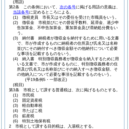
(用語)
第2条
この条例において、
次の各号
に掲げる用語の意義は、
当該各号
に定めるところによる。
(1)
徴税吏員 市長又はその委任を受けた市職員をいう。
(2)
徴収金 市税並びにその督促手数料、延滞金、過少申
告加算金、不申告加算金、重加算金及び滞納処分費をい
う。
(3)
納付書 納税者が徴収金を納付するために用いる文書
で、市が作成するものに納税者の住所及び氏名又は名称
並びにその納付すべき徴収金額その他納付について必要
な事項を記載するものをいう。
(4)
納入書 特別徴収義務者が徴収金を納入するために用
いる文書で、市が作成するものに、特別徴収義務者の住
所及び氏名又は名称並びにその納入すべき徴収金額、そ
の他納入について必要な事項を記載するものをいう。
(平19条例5・一部改正)
(税目)
第3条
市税として課する普通税は、次に掲げるものとする。
(1)
市民税
(2)
固定資産税
(3)
軽自動車税
(4)
市たばこ税
(5)
鉱産税
(6)
特別土地保有税
2
市税として課する目的税は、入湯税とする。