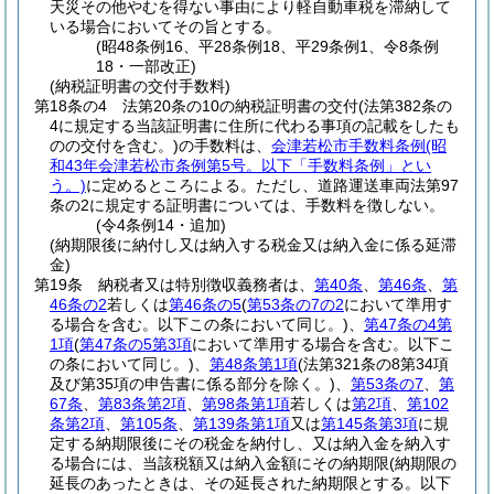
天災その他やむを得ない事由により軽自動車税を滞納して
いる場合においてその旨とする。
(昭48条例16、平28条例18、平29条例1、令8条例
18・一部改正)
(納税証明書の交付手数料)
第18条の4
法第20条の10の納税証明書の交付
(法第382条の
4に規定する当該証明書に住所に代わる事項の記載をしたも
のの交付を含む。)
の手数料は、
会津若松市手数料条例
(昭
和43年会津若松市条例第5号。以下「手数料条例」とい
う。)
に定めるところによる。
ただし、道路運送車両法第97
条の2に規定する証明書については、手数料を徴しない。
(令4条例14・追加)
(納期限後に納付し又は納入する税金又は納入金に係る延滞
金)
第19条
納税者又は特別徴収義務者は、
第40条
、
第46条
、
第
46条の2
若しくは
第46条の5
(
第53条の7の2
において準用す
る場合を含む。以下この条において同じ。)
、
第47条の4第
1項
(
第47条の5第3項
において準用する場合を含む。以下こ
の条において同じ。)
、
第48条第1項
(法第321条の8第34項
及び第35項の申告書に係る部分を除く。)
、
第53条の7
、
第
67条
、
第83条第2項
、
第98条第1項
若しくは
第2項
、
第102
条第2項
、
第105条
、
第139条第1項
又は
第145条第3項
に規
定する納期限後にその税金を納付し、又は納入金を納入す
る場合には、当該税額又は納入金額にその納期限
(納期限の
延長のあったときは、その延長された納期限とする。以下