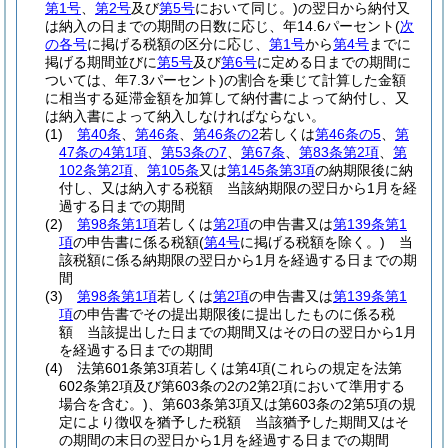
第1号
、
第2号
及び
第5号
において同じ。)
の翌日から納付又
は納入の日までの期間の日数に応じ、年14.6パーセント
(
次
の各号
に掲げる税額の区分に応じ、
第1号
から
第4号
までに
掲げる期間並びに
第5号
及び
第6号
に定める日までの期間に
ついては、年7.3パーセント)
の割合を乗じて計算した金額
に相当する延滞金額を加算して納付書によって納付し、又
は納入書によって納入しなければならない。
(1)
第40条
、
第46条
、
第46条の2
若しくは
第46条の5
、
第
47条の4第1項
、
第53条の7
、
第67条
、
第83条第2項
、
第
102条第2項
、
第105条
又は
第145条第3項
の納期限後に納
付し、又は納入する税額 当該納期限の翌日から1月を経
過する日までの期間
(2)
第98条第1項
若しくは
第2項
の申告書又は
第139条第1
項
の申告書に係る税額
(
第4号
に掲げる税額を除く。)
当
該税額に係る納期限の翌日から1月を経過する日までの期
間
(3)
第98条第1項
若しくは
第2項
の申告書又は
第139条第1
項
の申告書でその提出期限後に提出したものに係る税
額 当該提出した日までの期間又はその日の翌日から1月
を経過する日までの期間
(4)
法第601条第3項若しくは第4項
(これらの規定を法第
602条第2項及び第603条の2の2第2項において準用する
場合を含む。)
、第603条第3項又は第603条の2第5項の規
定により徴収を猶予した税額 当該猶予した期間又はそ
の期間の末日の翌日から1月を経過する日までの期間