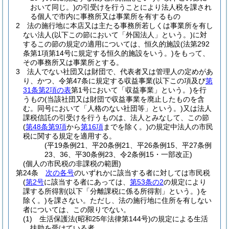
おいて同じ。)
の引受けを行うことにより法人税を課され
る個人で市内に事務所又は事業所を有するもの
2
法の施行地に本店又は主たる事務所若しくは事業所を有し
ない法人
(以下この節において「外国法人」という。)
に対
するこの節の規定の適用については、恒久的施設
(法第292
条第1項第14号に規定する恒久的施設をいう。)
をもって、
その事務所又は事業所とする。
3
法人でない社団又は財団で、代表者又は管理人の定めがあ
り、かつ、令第47条に規定する収益事業
(以下この項及び
第
31条第2項の表
第1号において「収益事業」という。)
を行
うもの
(当該社団又は財団で収益事業を廃止したものを含
む。同号において「人格のない社団等」という。)
又は法人
課税信託の引受けを行うものは、法人とみなして、この節
(
第48条第9項
から
第16項
までを除く。)
の規定中法人の市民
税に関する規定を適用する。
(平19条例21、平20条例21、平26条例15、平27条例
23、36、平30条例23、令2条例15・一部改正)
(個人の市民税の非課税の範囲)
第24条
次の各号
のいずれかに該当する者に対しては市民税
(
第2号
に該当する者にあっては、
第53条の2
の規定により
課する所得割
(以下「分離課税に係る所得割」という。)
を
除く。)
を課さない。
ただし、法の施行地に住所を有しない
者については、この限りでない。
(1)
生活保護法
(昭和25年法律第144号)
の規定による生活
扶助を受けている者