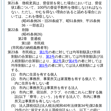
第21条
徴税吏員は、督促状を発した場合においては、督促
状1通について、100円の督促手数料を徴収しなければなら
ない。
ただし、やむを得ない理由があると認める場合にお
いては、これを徴収しない。
(昭45条例26・旧20条繰下、昭51条例9、平15条例
36・一部改正)
第22条
削除
(昭45条例26)
第2章
普通税
第1節
市民税
(市民税の納税義務者等)
第23条
市民税は、
第1号
の者に対しては均等割額及び所得
割額の合算額により、
第3号
の者に対しては均等割額及び法
人税割額の合算額により、
第2号
及び
第4号
の者に対しては
均等割額により、
第5号
の者に対しては法人税割額により課
する。
(1)
市内に住居を有する個人
(2)
市内に事務所、事業所又は家屋敷を有する個人で、市
内に住所を有しない者
(3)
市内に事務所又は事業所を有する法人
(4)
市内に寮、宿泊所、クラブ、その他これらに類する施
設
(以下「寮等」という。)
を有する法人で、市内に事務
所又は事業所を有しないもの
(5)
法人課税信託
(法人税法
(昭和40年法律第34号)
第2条第
29号の2に規定する法人課税信託をいう。以下この節に