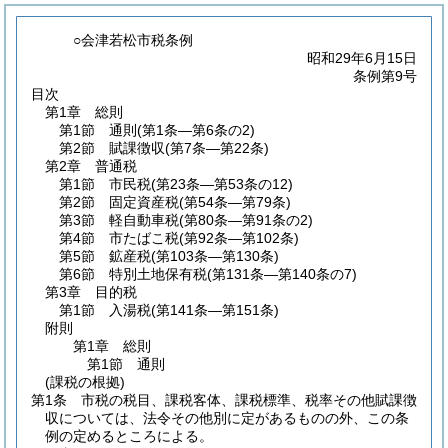
○会津若松市税条例
昭和29年6月15日
条例第9号
目次
第1章
総則
第1節
通則
(第1条―第6条の2)
第2節
賦課徴収
(第7条―第22条)
第2章
普通税
第1節
市民税
(第23条―第53条の12)
第2節
固定資産税
(第54条―第79条)
第3節
軽自動車税
(第80条―第91条の2)
第4節
市たばこ税
(第92条―第102条)
第5節
鉱産税
(第103条―第130条)
第6節
特別土地保有税
(第131条―第140条の7)
第3章
目的税
第1節
入湯税
(第141条―第151条)
附則
第1章
総則
第1節
通則
(課税の根拠)
第1条
市税の税目、課税客体、課税標準、税率その他賦課徴
収については、法令その他別に定があるものの外、この条
例の定めるところによる。