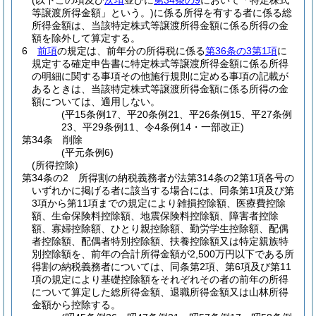
(以下この項及び
次項
並びに
第34条の9
において「特定株式
等譲渡所得金額」という。)
に係る所得を有する者に係る総
所得金額は、当該特定株式等譲渡所得金額に係る所得の金
額を除外して算定する。
6
前項
の規定は、前年分の所得税に係る
第36条の3第1項
に
規定する確定申告書に特定株式等譲渡所得金額に係る所得
の明細に関する事項その他施行規則に定める事項の記載が
あるときは、当該特定株式等譲渡所得金額に係る所得の金
額については、適用しない。
(平15条例17、平20条例21、平26条例15、平27条例
23、平29条例11、令4条例14・一部改正)
第34条
削除
(平元条例6)
(所得控除)
第34条の2
所得割の納税義務者が法第314条の2第1項各号の
いずれかに掲げる者に該当する場合には、同条第1項及び第
3項から第11項までの規定により雑損控除額、医療費控除
額、生命保険料控除額、地震保険料控除額、障害者控除
額、寡婦控除額、ひとり親控除額、勤労学生控除額、配偶
者控除額、配偶者特別控除額、扶養控除額又は特定親族特
別控除額を、前年の合計所得金額が2,500万円以下である所
得割の納税義務者については、同条第2項、第6項及び第11
項の規定により基礎控除額をそれぞれその者の前年の所得
について算定した総所得金額、退職所得金額又は山林所得
金額から控除する。