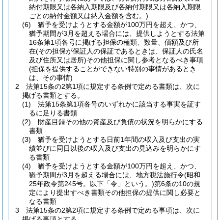
納付期限又は各納入期限及び各納付期限又は各納入期限
ごとの納付金額又は納入金額を含む。)
(6)
猶予を受けようとする金額が100万円を超え、かつ、
猶予期間が3月を超える場合には、提供しようとする法第
16条第1項各号に掲げる担保の種類、数量、価額及び所
在
(その担保が保証人の保証であるときは、保証人の氏名
及び住所又は居所)
その他担保に関し参考となるべき事項
(担保を提供することができない特別の事情があるとき
は、その事情)
2
法第15条の2第1項に規定する条例で定める書類は、次に
掲げる書類とする。
(1)
法第15条第1項各号のいずれかに該当する事実を証す
るに足りる書類
(2)
財産目録その他の資産及び負債の状況を明らかにする
書類
(3)
猶予を受けようとする日前1年間の収入及び支出の実
績並びに同日以後の収入及び支出の見込みを明らかにす
る書類
(4)
猶予を受けようとする金額が100万円を超え、かつ、
猶予期間が3月を超える場合には、地方税法施行令
(昭和
25年政令第245号。以下「令」という。)
第6条の10の規
定により提出すべき書類その他担保の提供に関し必要と
なる書類
3
法第15条の2第2項に規定する条例で定める事項は、次に
掲げる事項とする。