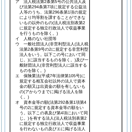
ア 法人税法第2条第5号の公共法人及
び法第294条第7項に規定する公益法
人等のうち、法第296条第1項の規定
により均等割を課することができな
いもの以外のもの
(法人税法別表第2
に規定する独立行政法人で収益事業
を行うものを除く。)
イ 人格のない社団等
ウ 一般社団法人
(非営利型法人
(法人税
法第2条第9号の2に規定する非営利型
法人をいう。以下この号において同
じ。)
に該当するものを除く。)
及び一
般財団法人
(非営利型法人に該当する
ものを除く。)
エ 保険業法
(平成7年法律第105号)
に
規定する相互会社以外の法人で資本
金の額又は出資金の額を有しないも
の
(アからウまでに掲げる法人を除
く。)
オ 資本金等の額
(法第292条第1項第4
号の2に規定する資本金等の額をい
う。以下この表及び第4項において同
じ。)
を有する法人
(法人税法別表第2
に規定する独立行政法人で収益事業
を行わないもの及びエに掲げる法人