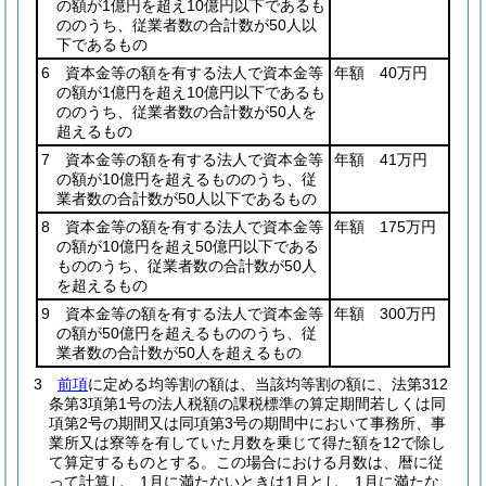
の額が1億円を超え10億円以下であるも
ののうち、従業者数の合計数が50人以
下であるもの
6 資本金等の額を有する法人で資本金等
年額 40万円
の額が1億円を超え10億円以下であるも
ののうち、従業者数の合計数が50人を
超えるもの
7 資本金等の額を有する法人で資本金等
年額 41万円
の額が10億円を超えるもののうち、従
業者数の合計数が50人以下であるもの
8 資本金等の額を有する法人で資本金等
年額 175万円
の額が10億円を超え50億円以下である
もののうち、従業者数の合計数が50人
を超えるもの
9 資本金等の額を有する法人で資本金等
年額 300万円
の額が50億円を超えるもののうち、従
業者数の合計数が50人を超えるもの
3
前項
に定める均等割の額は、当該均等割の額に、法第312
条第3項第1号の法人税額の課税標準の算定期間若しくは同
項第2号の期間又は同項第3号の期間中において事務所、事
業所又は寮等を有していた月数を乗じて得た額を12で除し
て算定するものとする。
この場合における月数は、暦に従
って計算し、1月に満たないときは1月とし、1月に満たな