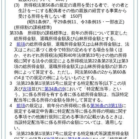
(3)
所得税法第56条の規定の適用を受ける者で、その者と
生計を一にする配偶者その他の親族の経営する事業から
受ける所得を有しない者 150円
(昭51条例7、平29条例11、令3条例15・一部改正)
(所得割の課税標準)
第33条
所得割の課税標準は、前年の所得について算定した
総所得金額、退職所得金額及び山林所得金額とする。
2
前項
の総所得金額、退職所得金額又は山林所得金額は、法
又はこれに基づく政令で特別の定めをする場合を除くほ
か、それぞれ所得税法
(昭和40年法律第33号)
その他の所得
税に関する法令の規定による所得税法第22条第2項又は第3
項の総所得金額、退職所得金額又は山林所得金額の計算の
例によって算定する。
ただし、同法第60条の2から第60条
の4までの規定の例によらないものとする。
3
法第23条第1項第15号に規定する特定配当等
(以下この項
及び
次項
並びに
第34条の9
において「特定配当等」とい
う。)
に係る所得を有する者に係る総所得金額は、当該特定
配当等に係る所得の金額を除外して算定する。
4
前項
の規定は、前年分の所得税に係る
第36条の3第1項
に
規定する確定申告書に特定配当等に係る所得の明細に関す
る事項その他施行規則に定める事項の記載があるときは、
当該特定配当等に係る所得の金額については、適用しな
い。
5
法第23条第1項第17号に規定する特定株式等譲渡所得金額