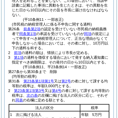
理人を定めることを要しない。
この場合において、当該申
請書に記載した事項に異動を生じたときは、その異動を生
じた日から10日以内にその旨を市長に届け出なければなら
ない。
(平10条例11・一部改正)
(市民税の納税管理人に係る不申告に関する過料)
第26条
前条第2項
の認定を受けていない市民税の納税義務
者で
同条第1項
の承認を受けていないものが
同項
の規定によ
って申告すべき納税管理人について、正当な理由がなくて
申告しなかった場合においては、その者に対し、10万円以
下の過料を科する。
2
前項
の過料の額は、情状により市長が定める。
3
第1項
の過料を徴収する場合において発する納入通知書に
指定すべき納期限は、その発付の日から10日以内とする。
(平10条例11、平23条例14・一部改正)
第27条から第30条まで
削除
(均等割の税率)
第31条
第23条第1項第1号
又は
第2号
の者に対して課する均
等割の税率は、年額3,000円とする。
2
第23条第1項第3号
又は
第4号
の者に対して課する均等割の
税率は、
次の表
の左欄に掲げる法人の区分に応じ、それぞ
れ
同表
の右欄に定める額とする。
法人の区分
税率
1 次に掲げる法人
年額 5万円