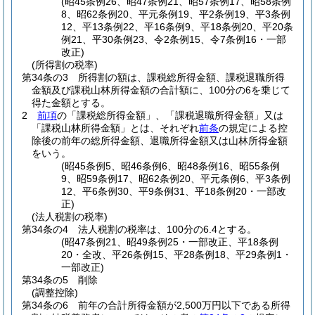
(昭45条例26、昭47条例21、昭57条例17、昭58条例
8、昭62条例20、平元条例19、平2条例19、平3条例
12、平13条例22、平16条例9、平18条例20、平20条
例21、平30条例23、令2条例15、令7条例16・一部
改正)
(所得割の税率)
第34条の3
所得割の額は、課税総所得金額、課税退職所得
金額及び課税山林所得金額の合計額に、100分の6を乗じて
得た金額とする。
2
前項
の「課税総所得金額」、「課税退職所得金額」又は
「課税山林所得金額」とは、それぞれ
前条
の規定による控
除後の前年の総所得金額、退職所得金額又は山林所得金額
をいう。
(昭45条例5、昭46条例6、昭48条例16、昭55条例
9、昭59条例17、昭62条例20、平元条例6、平3条例
12、平6条例30、平9条例31、平18条例20・一部改
正)
(法人税割の税率)
第34条の4
法人税割の税率は、100分の6.4とする。
(昭47条例21、昭49条例25・一部改正、平18条例
20・全改、平26条例15、平28条例18、平29条例1・
一部改正)
第34条の5
削除
(調整控除)
第34条の6
前年の合計所得金額が2,500万円以下である所得