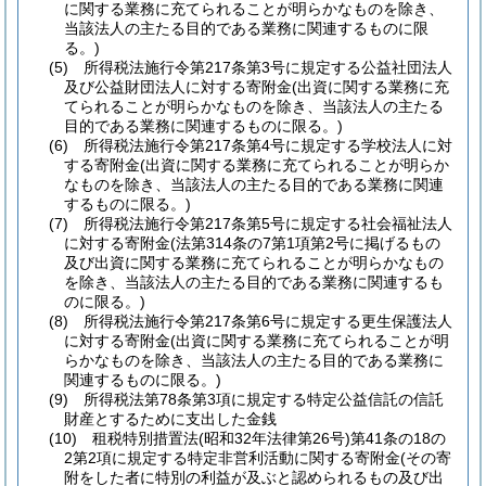
に関する業務に充てられることが明らかなものを除き、
当該法人の主たる目的である業務に関連するものに限
る。)
(5)
所得税法施行令第217条第3号に規定する公益社団法人
及び公益財団法人に対する寄附金
(出資に関する業務に充
てられることが明らかなものを除き、当該法人の主たる
目的である業務に関連するものに限る。)
(6)
所得税法施行令第217条第4号に規定する学校法人に対
する寄附金
(出資に関する業務に充てられることが明らか
なものを除き、当該法人の主たる目的である業務に関連
するものに限る。)
(7)
所得税法施行令第217条第5号に規定する社会福祉法人
に対する寄附金
(法第314条の7第1項第2号に掲げるもの
及び出資に関する業務に充てられることが明らかなもの
を除き、当該法人の主たる目的である業務に関連するも
のに限る。)
(8)
所得税法施行令第217条第6号に規定する更生保護法人
に対する寄附金
(出資に関する業務に充てられることが明
らかなものを除き、当該法人の主たる目的である業務に
関連するものに限る。)
(9)
所得税法第78条第3項に規定する特定公益信託の信託
財産とするために支出した金銭
(10)
租税特別措置法
(昭和32年法律第26号)
第41条の18の
2第2項に規定する特定非営利活動に関する寄附金
(その寄
附をした者に特別の利益が及ぶと認められるもの及び出