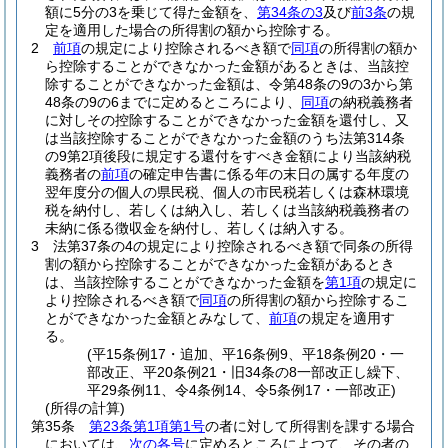
額に5分の3を乗じて得た金額を、
第34条の3
及び
前3条
の規
定を適用した場合の所得割の額から控除する。
2
前項
の規定により控除されるべき額で
同項
の所得割の額か
ら控除することができなかった金額があるときは、当該控
除することができなかった金額は、令第48条の9の3から第
48条の9の6までに定めるところにより、
同項
の納税義務者
に対しその控除することができなかった金額を還付し、又
は当該控除することができなかった金額のうち法第314条
の9第2項後段に規定する還付をすべき金額により当該納税
義務者の
前項
の確定申告書に係る年の末日の属する年度の
翌年度分の個人の県民税、個人の市民税若しくは森林環境
税を納付し、若しくは納入し、若しくは当該納税義務者の
未納に係る徴収金を納付し、若しくは納入する。
3
法第37条の4の規定により控除されるべき額で同条の所得
割の額から控除することができなかった金額があるとき
は、当該控除することができなかった金額を
第1項
の規定に
より控除されるべき額で
同項
の所得割の額から控除するこ
とができなかった金額とみなして、
前項
の規定を適用す
る。
(平15条例17・追加、平16条例9、平18条例20・一
部改正、平20条例21・旧34条の8一部改正し繰下、
平29条例11、令4条例14、令5条例17・一部改正)
(所得の計算)
第35条
第23条第1項第1号
の者に対して所得割を課する場合
においては、
次の各号
に定めるところによつて、その者の