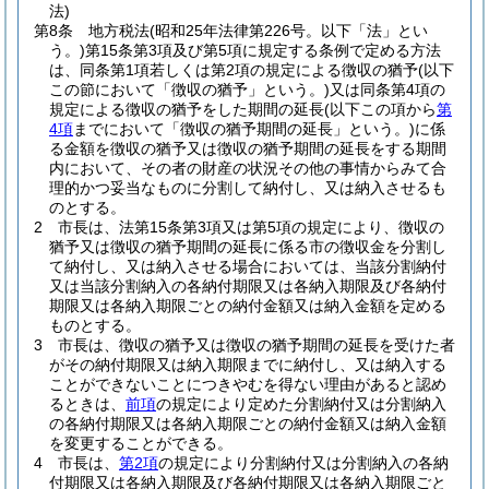
法)
第8条
地方税法
(昭和25年法律第226号。以下「法」とい
う。)
第15条第3項及び第5項に規定する条例で定める方法
は、同条第1項若しくは第2項の規定による徴収の猶予
(以下
この節において「徴収の猶予」という。)
又は同条第4項の
規定による徴収の猶予をした期間の延長
(以下この項から
第
4項
までにおいて「徴収の猶予期間の延長」という。)
に係
る金額を徴収の猶予又は徴収の猶予期間の延長をする期間
内において、その者の財産の状況その他の事情からみて合
理的かつ妥当なものに分割して納付し、又は納入させるも
のとする。
2
市長は、法第15条第3項又は第5項の規定により、徴収の
猶予又は徴収の猶予期間の延長に係る市の徴収金を分割し
て納付し、又は納入させる場合においては、当該分割納付
又は当該分割納入の各納付期限又は各納入期限及び各納付
期限又は各納入期限ごとの納付金額又は納入金額を定める
ものとする。
3
市長は、徴収の猶予又は徴収の猶予期間の延長を受けた者
がその納付期限又は納入期限までに納付し、又は納入する
ことができないことにつきやむを得ない理由があると認め
るときは、
前項
の規定により定めた分割納付又は分割納入
の各納付期限又は各納入期限ごとの納付金額又は納入金額
を変更することができる。
4
市長は、
第2項
の規定により分割納付又は分割納入の各納
付期限又は各納入期限及び各納付期限又は各納入期限ごと