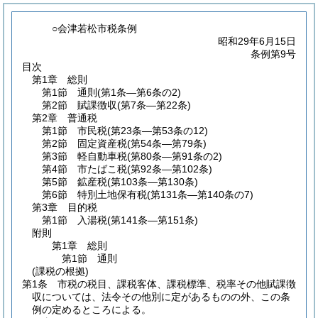
○会津若松市税条例
昭和29年6月15日
条例第9号
目次
第1章
総則
第1節
通則
(第1条―第6条の2)
第2節
賦課徴収
(第7条―第22条)
第2章
普通税
第1節
市民税
(第23条―第53条の12)
第2節
固定資産税
(第54条―第79条)
第3節
軽自動車税
(第80条―第91条の2)
第4節
市たばこ税
(第92条―第102条)
第5節
鉱産税
(第103条―第130条)
第6節
特別土地保有税
(第131条―第140条の7)
第3章
目的税
第1節
入湯税
(第141条―第151条)
附則
第1章
総則
第1節
通則
(課税の根拠)
第1条
市税の税目、課税客体、課税標準、税率その他賦課徴
収については、法令その他別に定があるものの外、この条
例の定めるところによる。