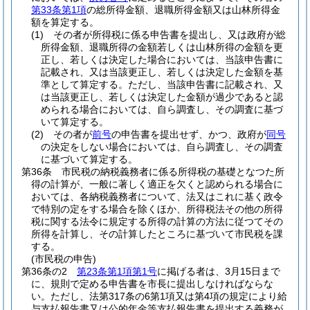
第33条第1項
の総所得金額、退職所得金額又は山林所得金
額を算定する。
(1)
その者が所得税に係る申告書を提出し、又は政府が総
所得金額、退職所得の金額若しくは山林所得の金額を更
正し、若しくは決定した場合においては、当該申告書に
記載され、又は当該更正し、若しくは決定した金額を基
準として算定する。
ただし、当該申告書に記載され、又
は当該更正し、若しくは決定した金額が過少であると認
められる場合においては、自ら調査し、その調査に基づ
いて算定する。
(2)
その者が
前号
の申告書を提出せず、かつ、政府が
同号
の決定をしない場合においては、自ら調査し、その調査
に基づいて算定する。
第36条
市民税の納税義務者に係る所得税の基礎となつた所
得の計算が、一般に著しく適正を欠くと認められる場合に
おいては、各納税義務者について、法又はこれに基く政令
で特別の定をする場合を除くほか、所得税法その他の所得
税に関する法令に規定する所得の計算の方法に従つてその
所得を計算し、その計算したところに基づいて市民税を課
する。
(市民税の申告)
第36条の2
第23条第1項第1号
に掲げる者は、3月15日まで
に、規則で定める申告書を市長に提出しなければならな
い。
ただし、法第317条の6第1項又は第4項の規定により給
与支払報告書又は公的年金等支払報告書を提出する義務が