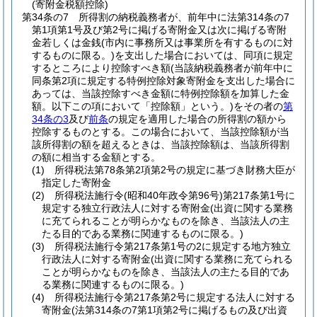
(寄附金税額控除)
第34条の7
所得割の納税義務者が、前年中に法第314条の7
第1項第1号及び第2号に掲げる寄附金又は次に掲げる寄附
金若しくは金銭
(市内に事務所又は事業所を有するものに対
するものに限る。)
を支出した場合においては、同項に規定
するところにより控除すべき額
(当該納税義務者が前年中に
同条第2項に規定する特例控除対象寄附金を支出した場合に
あっては、当該控除すべき金額に特例控除額を加算した金
額。以下この項において「控除額」という。)
をその者の
第
34条の3
及び
前条
の規定を適用した場合の所得割の額から
控除するものとする。
この場合において、当該控除額が当
該所得割の額を超えるときは、当該控除額は、当該所得割
の額に相当する金額とする。
(1)
所得税法第78条第2項第2号の規定に基づき財務大臣が
指定した寄附金
(2)
所得税法施行令
(昭和40年政令第96号)
第217条第1号に
規定する独立行政法人に対する寄附金
(出資に関する業務
に充てられることが明らかなものを除き、当該法人の主
たる目的である業務に関連するものに限る。)
(3)
所得税法施行令第217条第1号の2に規定する地方独立
行政法人に対する寄附金
(出資に関する業務に充てられる
ことが明らかなものを除き、当該法人の主たる目的であ
る業務に関連するものに限る。)
(4)
所得税法施行令第217条第2号に規定する法人に対する
寄附金
(法第314条の7第1項第2号に掲げるもの及び出資