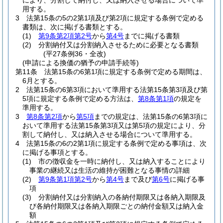
により、分割して納付し、又は納入させる場合について準
用する。
3
法第15条の5の2第1項及び第2項に規定する条例で定める
書類は、次に掲げる書類とする。
(1)
第9条第2項第2号
から
第4号
までに掲げる書類
(2)
分割納付又は分割納入させるために必要となる書類
(平27条例36・全改)
(申請による換価の猶予の申請手続等)
第11条
法第15条の6第1項に規定する条例で定める期間は、
6月とする。
2
法第15条の6第3項において準用する法第15条第3項及び第
5項に規定する条例で定める方法は、
第8条第1項
の規定を
準用する。
3
第8条第2項
から
第5項
までの規定は、法第15条の6第3項に
おいて準用する法第15条第3項又は第5項の規定により、分
割して納付し、又は納入させる場合について準用する。
4
法第15条の6の2第1項に規定する条例で定める事項は、次
に掲げる事項とする。
(1)
市の徴収金を一時に納付し、又は納入することにより
事業の継続又は生活の維持が困難となる事情の詳細
(2)
第9条第1項第2号
から
第4号
まで及び
第6号
に掲げる事
項
(3)
分割納付又は分割納入の各納付期限又は各納入期限及
び各納付期限又は各納入期限ごとの納付金額又は納入金
額