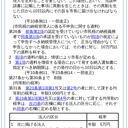
理人を定めることを要しない。
この場合において、当該申
請書に記載した事項に異動を生じたときは、その異動を生
じた日から10日以内にその旨を市長に届け出なければなら
ない。
(平10条例11・一部改正)
(市民税の納税管理人に係る不申告に関する過料)
第26条
前条第2項
の認定を受けていない市民税の納税義務
者で
同条第1項
の承認を受けていないものが
同項
の規定によ
って申告すべき納税管理人について、正当な理由がなくて
申告しなかった場合においては、その者に対し、10万円以
下の過料を科する。
2
前項
の過料の額は、情状により市長が定める。
3
第1項
の過料を徴収する場合において発する納入通知書に
指定すべき納期限は、その発付の日から10日以内とする。
(平10条例11、平23条例14・一部改正)
第27条から第30条まで
削除
(均等割の税率)
第31条
第23条第1項第1号
又は
第2号
の者に対して課する均
等割の税率は、年額3,000円とする。
2
第23条第1項第3号
又は
第4号
の者に対して課する均等割の
税率は、
次の表
の左欄に掲げる法人の区分に応じ、それぞ
れ
同表
の右欄に定める額とする。
法人の区分
税率
1 次に掲げる法人
年額 5万円