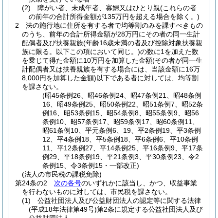
(2)
障がい者、未成年者、寡婦又はひとり親
(これらの者
の前年の合計所得金額が135万円を超える場合を除く。)
2
法の施行地に住所を有する者で均等割のみを課すべきもの
のうち、前年の合計所得金額が28万円にその者の同一生計
配偶者及び扶養親族
(年齢16歳未満の者及び控除対象扶養親
族に限る。以下この項において同じ。)
の数に1を加えた数
を乗じて得た金額に10万円を加算した金額
(その者が同一生
計配偶者又は扶養親族を有する場合には、当該金額に16万
8,000円を加算した金額)
以下である者に対しては、均等割
を課さない。
(昭45条例26、昭46条例24、昭47条例21、昭48条例
16、昭49条例25、昭50条例22、昭51条例7、昭52条
例16、昭53条例15、昭54条例8、昭55条例9、昭56
条例10、昭57条例17、昭59条例17、昭60条例11、
昭61条例10、平元条例6、19、平2条例19、平3条例
12、平4条例18、平5条例18、平6条例6、平10条例
11、平12条例27、平14条例25、平16条例9、平17条
例29、平18条例19、平21条例3、平30条例23、令2
条例15、令3条例15・一部改正)
(法人の市民税の課税免除)
第24条の2
次の各号
のいずれかに該当し、かつ、収益事業
を行わないものに対しては、市民税を課さない。
(1)
公益社団法人及び公益財団法人の認定等に関する法律
(平成18年法律第49号)
第2条に規定する公益社団法人及び