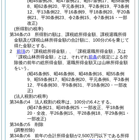
(昭45条例26、昭47条例21、昭57条例17、昭58条例
8、昭62条例20、平元条例19、平2条例19、平3条例
12、平13条例22、平16条例9、平18条例20、平20条
例21、平30条例23、令2条例15、令7条例16・一部
改正)
(所得割の税率)
第34条の3
所得割の額は、課税総所得金額、課税退職所得
金額及び課税山林所得金額の合計額に、100分の6を乗じて
得た金額とする。
2
前項
の「課税総所得金額」、「課税退職所得金額」又は
「課税山林所得金額」とは、それぞれ
前条
の規定による控
除後の前年の総所得金額、退職所得金額又は山林所得金額
をいう。
(昭45条例5、昭46条例6、昭48条例16、昭55条例
9、昭59条例17、昭62条例20、平元条例6、平3条例
12、平6条例30、平9条例31、平18条例20・一部改
正)
(法人税割の税率)
第34条の4
法人税割の税率は、100分の6.4とする。
(昭47条例21、昭49条例25・一部改正、平18条例
20・全改、平26条例15、平28条例18、平29条例1・
一部改正)
第34条の5
削除
(調整控除)
第34条の6
前年の合計所得金額が2,500万円以下である所得