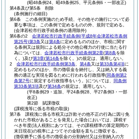
(昭48条例24、昭49条例25、平元条例6・一部改正)
第4条及び第5条
削除
(条例施行の細目)
第6条
この条例実施のため手続、その他その施行について必
要な事項は、この条例で定めるものの外、規則で定める。
(会津若松市行政手続条例の適用除外)
第6条の2
会津若松市行政手続条例
(平成8年会津若松市条例
第25号)
第3条
又は
第4条
に定めるもののほか、市税に関す
る条例又は規則による処分その他公権力の行使に当たる行
為については、
会津若松市行政手続条例第2章
(
第8条
を除
く。)
及び
第3章
(
第14条
を除く。)
の規定は、適用しない。
2
会津若松市行政手続条例第3条
、
第4条
又は
第33条第4項
に
定めるもののほか、市の徴収金を納付し、又は納入する義
務の適正な実現を図るために行われる行政指導
(
同条例第2
条第7号
に規定する行政指導をいう。)
については、
同条例
第33条第3項
及び
第34条
の規定は、適用しない。
(平8条例29・追加、平24条例28、平27条例3・一部
改正)
第2節
賦課徴収
(課税洩等に係る市税の取扱)
第7条
課税洩に係る市税又は詐欺その他不正の行為に因り免
かれた市税があることを発見した場合においては、課税す
べき年度
(法人税割にあつては、その課税標準の算定期間の
末日現在)
の税率によつてその金額を直ちに徴収する。
(徴収猶予に係る市の徴収金の分割納付又は分割納入の方