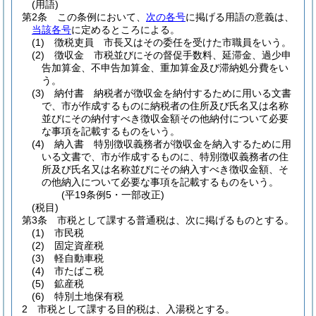
(用語)
第2条
この条例において、
次の各号
に掲げる用語の意義は、
当該各号
に定めるところによる。
(1)
徴税吏員 市長又はその委任を受けた市職員をいう。
(2)
徴収金 市税並びにその督促手数料、延滞金、過少申
告加算金、不申告加算金、重加算金及び滞納処分費をい
う。
(3)
納付書 納税者が徴収金を納付するために用いる文書
で、市が作成するものに納税者の住所及び氏名又は名称
並びにその納付すべき徴収金額その他納付について必要
な事項を記載するものをいう。
(4)
納入書 特別徴収義務者が徴収金を納入するために用
いる文書で、市が作成するものに、特別徴収義務者の住
所及び氏名又は名称並びにその納入すべき徴収金額、そ
の他納入について必要な事項を記載するものをいう。
(平19条例5・一部改正)
(税目)
第3条
市税として課する普通税は、次に掲げるものとする。
(1)
市民税
(2)
固定資産税
(3)
軽自動車税
(4)
市たばこ税
(5)
鉱産税
(6)
特別土地保有税
2
市税として課する目的税は、入湯税とする。