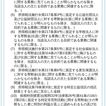
に関する業務に充てられることが明らかなものを除き、
当該法人の主たる目的である業務に関連するものに限
る。)
(5)
所得税法施行令第217条第3号に規定する公益社団法人
及び公益財団法人に対する寄附金
(出資に関する業務に充
てられることが明らかなものを除き、当該法人の主たる
目的である業務に関連するものに限る。)
(6)
所得税法施行令第217条第4号に規定する学校法人に対
する寄附金
(出資に関する業務に充てられることが明らか
なものを除き、当該法人の主たる目的である業務に関連
するものに限る。)
(7)
所得税法施行令第217条第5号に規定する社会福祉法人
に対する寄附金
(法第314条の7第1項第2号に掲げるもの
及び出資に関する業務に充てられることが明らかなもの
を除き、当該法人の主たる目的である業務に関連するも
のに限る。)
(8)
所得税法施行令第217条第6号に規定する更生保護法人
に対する寄附金
(出資に関する業務に充てられることが明
らかなものを除き、当該法人の主たる目的である業務に
関連するものに限る。)
(9)
所得税法第78条第3項に規定する特定公益信託の信託
財産とするために支出した金銭
(10)
租税特別措置法
(昭和32年法律第26号)
第41条の18の
2第2項に規定する特定非営利活動に関する寄附金
(その寄
附をした者に特別の利益が及ぶと認められるもの及び出