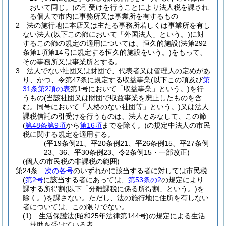
おいて同じ。)
の引受けを行うことにより法人税を課され
る個人で市内に事務所又は事業所を有するもの
2
法の施行地に本店又は主たる事務所若しくは事業所を有し
ない法人
(以下この節において「外国法人」という。)
に対
するこの節の規定の適用については、恒久的施設
(法第292
条第1項第14号に規定する恒久的施設をいう。)
をもって、
その事務所又は事業所とする。
3
法人でない社団又は財団で、代表者又は管理人の定めがあ
り、かつ、令第47条に規定する収益事業
(以下この項及び
第
31条第2項の表
第1号において「収益事業」という。)
を行
うもの
(当該社団又は財団で収益事業を廃止したものを含
む。同号において「人格のない社団等」という。)
又は法人
課税信託の引受けを行うものは、法人とみなして、この節
(
第48条第9項
から
第16項
までを除く。)
の規定中法人の市民
税に関する規定を適用する。
(平19条例21、平20条例21、平26条例15、平27条例
23、36、平30条例23、令2条例15・一部改正)
(個人の市民税の非課税の範囲)
第24条
次の各号
のいずれかに該当する者に対しては市民税
(
第2号
に該当する者にあっては、
第53条の2
の規定により
課する所得割
(以下「分離課税に係る所得割」という。)
を
除く。)
を課さない。
ただし、法の施行地に住所を有しない
者については、この限りでない。
(1)
生活保護法
(昭和25年法律第144号)
の規定による生活
扶助を受けている者