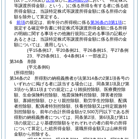
(以下この項及び
次項
並びに
第34条の9
において「特定株式
等譲渡所得金額」という。)
に係る所得を有する者に係る総
所得金額は、当該特定株式等譲渡所得金額に係る所得の金
額を除外して算定する。
6
前項
の規定は、前年分の所得税に係る
第36条の3第1項
に
規定する確定申告書に特定株式等譲渡所得金額に係る所得
の明細に関する事項その他施行規則に定める事項の記載が
あるときは、当該特定株式等譲渡所得金額に係る所得の金
額については、適用しない。
(平15条例17、平20条例21、平26条例15、平27条例
23、平29条例11、令4条例14・一部改正)
第34条
削除
(平元条例6)
(所得控除)
第34条の2
所得割の納税義務者が法第314条の2第1項各号の
いずれかに掲げる者に該当する場合には、同条第1項及び第
3項から第11項までの規定により雑損控除額、医療費控除
額、生命保険料控除額、地震保険料控除額、障害者控除
額、寡婦控除額、ひとり親控除額、勤労学生控除額、配偶
者控除額、配偶者特別控除額、扶養控除額又は特定親族特
別控除額を、前年の合計所得金額が2,500万円以下である所
得割の納税義務者については、同条第2項、第6項及び第11
項の規定により基礎控除額をそれぞれその者の前年の所得
について算定した総所得金額、退職所得金額又は山林所得
金額から控除する。