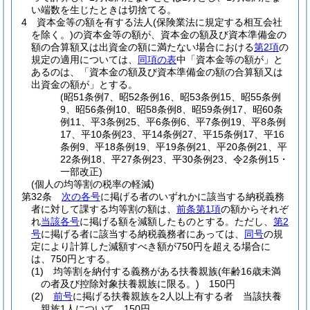
い端数を生じたときは切捨てる。
4
資本金等の額を有する法人
(保険業法に規定する相互会社
を除く。)
の資本金等の額が、資本金の額及び資本準備金の
額の合算額又は出資金の額に満たない場合における
第2項
の
規定の適用については、
同項の表
中「資本金等の額が」と
あるのは、「資本金の額及び資本準備金の額の合算額又は
出資金の額が」とする。
(昭51条例7、昭52条例16、昭53条例15、昭55条例
9、昭56条例10、昭58条例8、昭59条例17、昭60条
例11、平3条例25、平6条例6、平7条例19、平8条例
17、平10条例23、平14条例27、平15条例17、平16
条例9、平18条例19、平19条例21、平20条例21、平
22条例18、平27条例23、平30条例23、令2条例15・
一部改正)
(個人の均等割の税率の軽減)
第32条
次の各号
に掲げる者のいずれかに該当する納税義務
者に対して課する均等割の額は、
前条第1項
の額からそれぞ
れ
当該各号
に掲げる額を減額したものとする。
ただし、
第2
号
に掲げる者に該当する納税義務者にあっては、
同号
の規
定により計算した減額すべき額が750円を超える場合に
は、750円とする。
(1)
均等割を納付する義務がある扶養親族
(年齢16歳未満
の者及び控除対象扶養親族に限る。)
150円
(2)
前号
に掲げる扶養親族を2人以上有する者 当該扶養
親族1人について 150円