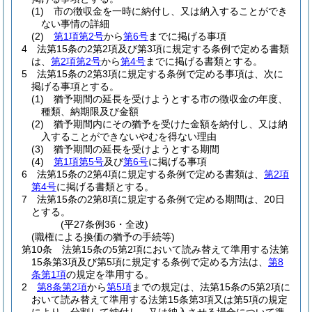
(1)
市の徴収金を一時に納付し、又は納入することができ
ない事情の詳細
(2)
第1項第2号
から
第6号
までに掲げる事項
4
法第15条の2第2項及び第3項に規定する条例で定める書類
は、
第2項第2号
から
第4号
までに掲げる書類とする。
5
法第15条の2第3項に規定する条例で定める事項は、次に
掲げる事項とする。
(1)
猶予期間の延長を受けようとする市の徴収金の年度、
種類、納期限及び金額
(2)
猶予期間内にその猶予を受けた金額を納付し、又は納
入することができないやむを得ない理由
(3)
猶予期間の延長を受けようとする期間
(4)
第1項第5号
及び
第6号
に掲げる事項
6
法第15条の2第4項に規定する条例で定める書類は、
第2項
第4号
に掲げる書類とする。
7
法第15条の2第8項に規定する条例で定める期間は、20日
とする。
(平27条例36・全改)
(職権による換価の猶予の手続等)
第10条
法第15条の5第2項において読み替えて準用する法第
15条第3項及び第5項に規定する条例で定める方法は、
第8
条第1項
の規定を準用する。
2
第8条第2項
から
第5項
までの規定は、法第15条の5第2項に
おいて読み替えて準用する法第15条第3項又は第5項の規定