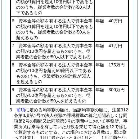
の額が1億円を超え10億円以下であるも
ののうち、従業者数の合計数が50人以
下であるもの
6 資本金等の額を有する法人で資本金等
年額 40万円
の額が1億円を超え10億円以下であるも
ののうち、従業者数の合計数が50人を
超えるもの
7 資本金等の額を有する法人で資本金等
年額 41万円
の額が10億円を超えるもののうち、従
業者数の合計数が50人以下であるもの
8 資本金等の額を有する法人で資本金等
年額 175万円
の額が10億円を超え50億円以下である
もののうち、従業者数の合計数が50人
を超えるもの
9 資本金等の額を有する法人で資本金等
年額 300万円
の額が50億円を超えるもののうち、従
業者数の合計数が50人を超えるもの
3
前項
に定める均等割の額は、当該均等割の額に、法第312
条第3項第1号の法人税額の課税標準の算定期間若しくは同
項第2号の期間又は同項第3号の期間中において事務所、事
業所又は寮等を有していた月数を乗じて得た額を12で除し
て算定するものとする。
この場合における月数は、暦に従
って計算し、1月に満たないときは1月とし、1月に満たな