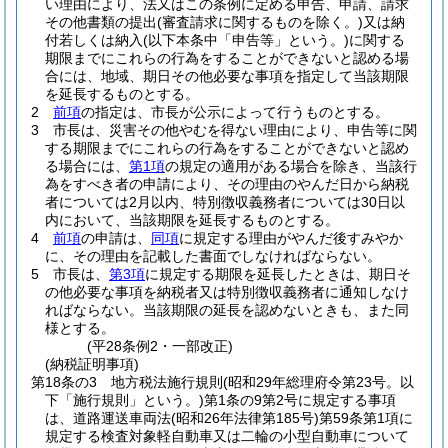
い理由により、法又はこの条例に定める申告、申請、請求
その他書類の提出
(審査請求に関するものを除く。)
又は納
付若しくは納入
(以下本条中「申告等」という。)
に関する
期限までにこれらの行為をすることができないと認める場
合には、地域、期日その他必要な事項を指定して当該期限
を延長するものとする。
2
前項
の指定は、市長が公示によって行うものとする。
3
市長は、災害その他やむを得ない理由により、申告等に関
する期限までにこれらの行為をすることができないと認め
る場合には、
第1項
の規定の適用がある場合を除き、当該行
為をすべき者の申請により、その理由のやんだ日から納税
者については2月以内、特別徴収義務者については30日以
内において、当該期限を延長するものとする。
4
前項
の申請は、
同項
に規定する理由がやんだ後すみやか
に、その理由を記載した書面でしなければならない。
5
市長は、
第3項
に規定する期限を延長したときは、期日そ
の他必要な事項を納税者又は特別徴収義務者に通知しなけ
ればならない。
当該期限の延長を認めないときも、また同
様とする。
(平28条例2・一部改正)
(納税証明事項)
第18条の3
地方税法施行規則
(昭和29年総理府令第23号。以
下「施行規則」という。)
第1条の9第2号に規定する事項
は、道路運送車両法
(昭和26年法律第185号)
第59条第1項に
規定する検査対象軽自動車又は二輪の小型自動車について