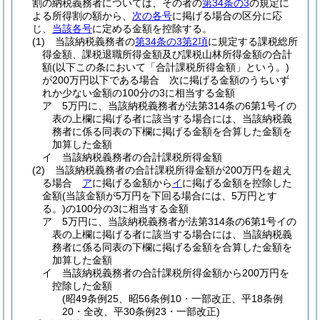
割の納税義務者については、その者の
第34条の3
の規定に
よる所得割の額から、
次の各号
に掲げる場合の区分に応
じ、
当該各号
に定める金額を控除する。
(1)
当該納税義務者の
第34条の3第2項
に規定する課税総所
得金額、課税退職所得金額及び課税山林所得金額の合計
額
(以下この条において「合計課税所得金額」という。)
が200万円以下である場合 次に掲げる金額のうちいず
れか少ない金額の100分の3に相当する金額
ア
5万円に、当該納税義務者が法第314条の6第1号イの
表の上欄に掲げる者に該当する場合には、当該納税義
務者に係る同表の下欄に掲げる金額を合算した金額を
加算した金額
イ
当該納税義務者の合計課税所得金額
(2)
当該納税義務者の合計課税所得金額が200万円を超え
る場合
ア
に掲げる金額から
イ
に掲げる金額を控除した
金額
(当該金額が5万円を下回る場合には、5万円とす
る。)
の100分の3に相当する金額
ア
5万円に、当該納税義務者が法第314条の6第1号イの
表の上欄に掲げる者に該当する場合には、当該納税義
務者に係る同表の下欄に掲げる金額を合算した金額を
加算した金額
イ
当該納税義務者の合計課税所得金額から200万円を
控除した金額
(昭49条例25、昭56条例10・一部改正、平18条例
20・全改、平30条例23・一部改正)