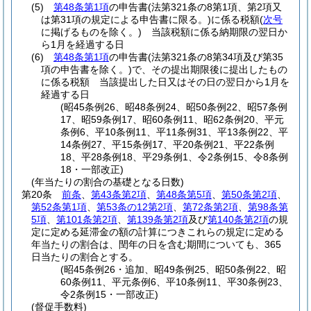
(5)
第48条第1項
の申告書
(法第321条の8第1項、第2項又
は第31項の規定による申告書に限る。)
に係る税額
(
次号
に掲げるものを除く。)
当該税額に係る納期限の翌日か
ら1月を経過する日
(6)
第48条第1項
の申告書
(法第321条の8第34項及び第35
項の申告書を除く。)
で、その提出期限後に提出したもの
に係る税額 当該提出した日又はその日の翌日から1月を
経過する日
(昭45条例26、昭48条例24、昭50条例22、昭57条例
17、昭59条例17、昭60条例11、昭62条例20、平元
条例6、平10条例11、平11条例31、平13条例22、平
14条例27、平15条例17、平20条例21、平22条例
18、平28条例18、平29条例1、令2条例15、令8条例
18・一部改正)
(年当たりの割合の基礎となる日数)
第20条
前条
、
第43条第2項
、
第48条第5項
、
第50条第2項
、
第52条第1項
、
第53条の12第2項
、
第72条第2項
、
第98条第
5項
、
第101条第2項
、
第139条第2項
及び
第140条第2項
の規
定に定める延滞金の額の計算につきこれらの規定に定める
年当たりの割合は、閏年の日を含む期間についても、365
日当たりの割合とする。
(昭45条例26・追加、昭49条例25、昭50条例22、昭
60条例11、平元条例6、平10条例11、平30条例23、
令2条例15・一部改正)
(督促手数料)