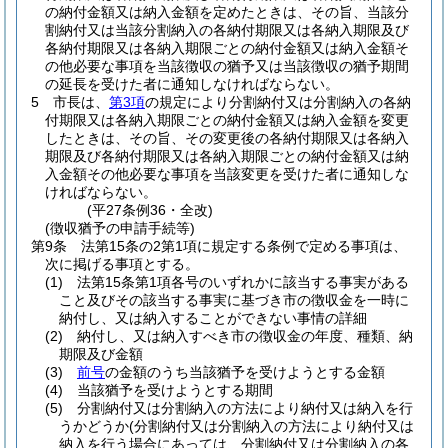
の納付金額又は納入金額を定めたときは、その旨、当該分
割納付又は当該分割納入の各納付期限又は各納入期限及び
各納付期限又は各納入期限ごとの納付金額又は納入金額そ
の他必要な事項を当該徴収の猶予又は当該徴収の猶予期間
の延長を受けた者に通知しなければならない。
5
市長は、
第3項
の規定により分割納付又は分割納入の各納
付期限又は各納入期限ごとの納付金額又は納入金額を変更
したときは、その旨、その変更後の各納付期限又は各納入
期限及び各納付期限又は各納入期限ごとの納付金額又は納
入金額その他必要な事項を当該変更を受けた者に通知しな
ければならない。
(平27条例36・全改)
(徴収猶予の申請手続等)
第9条
法第15条の2第1項に規定する条例で定める事項は、
次に掲げる事項とする。
(1)
法第15条第1項各号のいずれかに該当する事実がある
こと及びその該当する事実に基づき市の徴収金を一時に
納付し、又は納入することができない事情の詳細
(2)
納付し、又は納入すべき市の徴収金の年度、種類、納
期限及び金額
(3)
前号
の金額のうち当該猶予を受けようとする金額
(4)
当該猶予を受けようとする期間
(5)
分割納付又は分割納入の方法により納付又は納入を行
うかどうか
(分割納付又は分割納入の方法により納付又は
納入を行う場合にあっては、分割納付又は分割納入の各