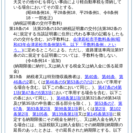
天災その他やむを得ない事由により軽自動車税を滞納して
いる場合においてその旨とする。
(昭48条例16、平28条例18、平29条例1、令8条例
18・一部改正)
(納税証明書の交付手数料)
第18条の4
法第20条の10の納税証明書の交付
(法第382条の
4に規定する当該証明書に住所に代わる事項の記載をしたも
のの交付を含む。)
の手数料は、
会津若松市手数料条例
(昭
和43年会津若松市条例第5号。以下「手数料条例」とい
う。)
に定めるところによる。
ただし、道路運送車両法第97
条の2に規定する証明書については、手数料を徴しない。
(令4条例14・追加)
(納期限後に納付し又は納入する税金又は納入金に係る延滞
金)
第19条
納税者又は特別徴収義務者は、
第40条
、
第46条
、
第
46条の2
若しくは
第46条の5
(
第53条の7の2
において準用す
る場合を含む。以下この条において同じ。)
、
第47条の4第
1項
(
第47条の5第3項
において準用する場合を含む。以下こ
の条において同じ。)
、
第48条第1項
(法第321条の8第34項
及び第35項の申告書に係る部分を除く。)
、
第53条の7
、
第
67条
、
第83条第2項
、
第98条第1項
若しくは
第2項
、
第102
条第2項
、
第105条
、
第139条第1項
又は
第145条第3項
に規
定する納期限後にその税金を納付し、又は納入金を納入す
る場合には、当該税額又は納入金額にその納期限
(納期限の
延長のあったときは、その延長された納期限とする。以下