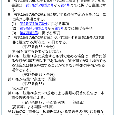
5
法第15条の6の2第1項及び第2項に規定する条例で定める
書類は、
第9条第2項第2号
から
第4号
までに掲げる書類とす
る。
6
法第15条の6の2第2項に規定する条例で定める事項は、次
に掲げる事項とする。
(1)
第9条第1項第6号
に掲げる事項
(2)
第9条第5項第1号
から
第3号
までに掲げる事項
(3)
第4項第3号
に掲げる事項
7
法第15条の6の2第3項において準用する法第15条の2第8
項に規定する期間は、20日とする。
(平27条例36・全改)
(担保を徴する必要がない場合)
第12条
法第16条に規定する条例で定める場合は、猶予に係
る金額が100万円以下である場合、猶予期間が3月以内であ
る場合又は担保を徴することができない特別の事情がある
場合とする。
(平27条例36・全改)
第13条から第17条まで
削除
(平27条例36)
(公示送達)
第18条
法第20条の2の規定による書類の要旨の公告は、本
市公告式条例による。
(昭57条例17、平27条例36・一部改正)
(災害等による期限の延長)
第18条の2
市長は、広範囲にわたる災害その他やむを得な