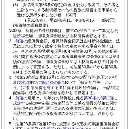
(3)
所得税法第56条の規定の適用を受ける者で、その者と
生計を一にする配偶者その他の親族の経営する事業から
受ける所得を有しない者 150円
(昭51条例7、平29条例11、令3条例15・一部改正)
(所得割の課税標準)
第33条
所得割の課税標準は、前年の所得について算定した
総所得金額、退職所得金額及び山林所得金額とする。
2
前項
の総所得金額、退職所得金額又は山林所得金額は、法
又はこれに基づく政令で特別の定めをする場合を除くほ
か、それぞれ所得税法
(昭和40年法律第33号)
その他の所得
税に関する法令の規定による所得税法第22条第2項又は第3
項の総所得金額、退職所得金額又は山林所得金額の計算の
例によって算定する。
ただし、同法第60条の2から第60条
の4までの規定の例によらないものとする。
3
法第23条第1項第15号に規定する特定配当等
(以下この項
及び
次項
並びに
第34条の9
において「特定配当等」とい
う。)
に係る所得を有する者に係る総所得金額は、当該特定
配当等に係る所得の金額を除外して算定する。
4
前項
の規定は、前年分の所得税に係る
第36条の3第1項
に
規定する確定申告書に特定配当等に係る所得の明細に関す
る事項その他施行規則に定める事項の記載があるときは、
当該特定配当等に係る所得の金額については、適用しな
い。
5
法第23条第1項第17号に規定する特定株式等譲渡所得金額