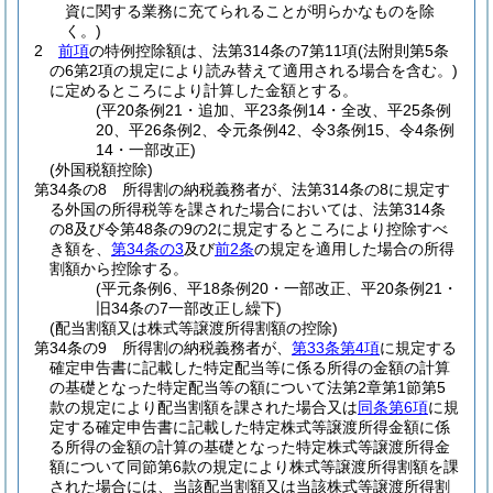
資に関する業務に充てられることが明らかなものを除
く。)
2
前項
の特例控除額は、法第314条の7第11項
(法附則第5条
の6第2項の規定により読み替えて適用される場合を含む。)
に定めるところにより計算した金額とする。
(平20条例21・追加、平23条例14・全改、平25条例
20、平26条例2、令元条例42、令3条例15、令4条例
14・一部改正)
(外国税額控除)
第34条の8
所得割の納税義務者が、法第314条の8に規定す
る外国の所得税等を課された場合においては、法第314条
の8及び令第48条の9の2に規定するところにより控除すべ
き額を、
第34条の3
及び
前2条
の規定を適用した場合の所得
割額から控除する。
(平元条例6、平18条例20・一部改正、平20条例21・
旧34条の7一部改正し繰下)
(配当割額又は株式等譲渡所得割額の控除)
第34条の9
所得割の納税義務者が、
第33条第4項
に規定する
確定申告書に記載した特定配当等に係る所得の金額の計算
の基礎となった特定配当等の額について法第2章第1節第5
款の規定により配当割額を課された場合又は
同条第6項
に規
定する確定申告書に記載した特定株式等譲渡所得金額に係
る所得の金額の計算の基礎となった特定株式等譲渡所得金
額について同節第6款の規定により株式等譲渡所得割額を課
された場合には、当該配当割額又は当該株式等譲渡所得割