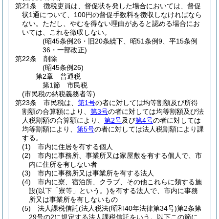
第21条
徴税吏員は、督促状を発した場合においては、督促
状1通について、100円の督促手数料を徴収しなければなら
ない。
ただし、やむを得ない理由があると認める場合にお
いては、これを徴収しない。
(昭45条例26・旧20条繰下、昭51条例9、平15条例
36・一部改正)
第22条
削除
(昭45条例26)
第2章
普通税
第1節
市民税
(市民税の納税義務者等)
第23条
市民税は、
第1号
の者に対しては均等割額及び所得
割額の合算額により、
第3号
の者に対しては均等割額及び法
人税割額の合算額により、
第2号
及び
第4号
の者に対しては
均等割額により、
第5号
の者に対しては法人税割額により課
する。
(1)
市内に住居を有する個人
(2)
市内に事務所、事業所又は家屋敷を有する個人で、市
内に住所を有しない者
(3)
市内に事務所又は事業所を有する法人
(4)
市内に寮、宿泊所、クラブ、その他これらに類する施
設
(以下「寮等」という。)
を有する法人で、市内に事務
所又は事業所を有しないもの
(5)
法人課税信託
(法人税法
(昭和40年法律第34号)
第2条第
29号の2に規定する法人課税信託をいう。以下この節に