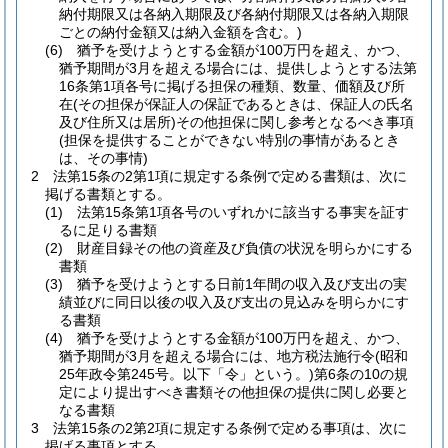
納付期限又は各納入期限及び各納付期限又は各納入期限
ごとの納付金額又は納入金額を含む。)
(6)
猶予を受けようとする金額が100万円を超え、かつ、
猶予期間が3月を超える場合には、提供しようとする法第
16条第1項各号に掲げる担保の種類、数量、価額及び所
在
(その担保が保証人の保証であるときは、保証人の氏名
及び住所又は居所)
その他担保に関し参考となるべき事項
(担保を提供することができない特別の事情があるとき
は、その事情)
2
法第15条の2第1項に規定する条例で定める書類は、次に
掲げる書類とする。
(1)
法第15条第1項各号のいずれかに該当する事実を証す
るに足りる書類
(2)
財産目録その他の資産及び負債の状況を明らかにする
書類
(3)
猶予を受けようとする日前1年間の収入及び支出の実
績並びに同日以後の収入及び支出の見込みを明らかにす
る書類
(4)
猶予を受けようとする金額が100万円を超え、かつ、
猶予期間が3月を超える場合には、地方税法施行令
(昭和
25年政令第245号。以下「令」という。)
第6条の10の規
定により提出すべき書類その他担保の提供に関し必要と
なる書類
3
法第15条の2第2項に規定する条例で定める事項は、次に
掲げる事項とする。