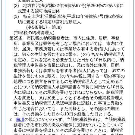
公益財団法人
(2)
地方自治法
(昭和22年法律第67号)
第260条の2第7項に
規定する認可地縁団体
(3)
特定非営利活動促進法
(平成10年法律第7号)
第2条第2
項に規定する特定非営利活動法人
(令5条例17・追加)
(市民税の納税管理人)
第25条
市民税の納税義務者は、市内に住所、居所、事務
所、事業所又は寮等を有しない場合においては、市内に住
所、居所、事務所若しくは事業所を有する者
(個人にあって
は、独立の生計を営むものに限る。)
のうちから納税管理人
を定め、これを定める必要が生じた日から10日以内に、納
税管理人申告書を市長に提出し、又は市外に住所、居所、
事務所若しくは事業所を有する者
(個人にあっては、独立の
生計を営むものに限る。)
のうち納税に関する一切の事項の
処理につき便宜を有するものを納税管理人として定めるこ
とについて納税管理人承認申請書を市長に同日から10日以
内に提出してその承認を受けなければならない。
納税管理
人を変更し、又は変更しようとする場合その他納税管理人
申告書又は納税管理人承認申請書に記載した事項に異動を
生じた場合においても、また同様とし、その提出の期限
は、その異動をした日から10日を経過した日とする。
2
前項
の規定にかかわらず、当該納税義務者は、当該納税義
務者に係る市民税の徴収の確保に支障がないことについて
市長に申請書を提出してその認定を受けたときは、納税管