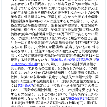
ある者から1月1日現在において給与又は公的年金等の支払
を受けている者で前年中において給与所得以外の所得又は
公的年金等に係る所得以外の所得を有しなかったもの
(公的
年金等に係る所得以外の所得を有しなかった者で社会保険
料控除額
(令第48条の9の7に規定するものを除く。)
、小規
模企業共済等掛金控除額、生命保険料控除額、地震保険料
控除額、勤労学生控除額、配偶者特別控除額
(所得割の納税
義務者
(前年の合計所得金額が900万円以下であるものに限
る。)
の法第314条の2第1項第10号の2に規定する自己と生
計を一にする配偶者
(前年の合計所得金額が95万円以下であ
るものに限る。)
で控除対象配偶者に該当しないものに係る
ものを除く。)
、法第314条の2第4項に規定する扶養控除額
若しくは特定親族特別控除額
(特定親族
(同条第1項第12号に
規定する特定親族をいう。
第36条の3の2第1項第3号
及び
第
36条の3の3第1項
において同じ。)
(前年の合計所得金額が
85万円以下であるものに限る。)
に係るものを除く。)
の控
除又はこれらと併せて雑損控除額若しくは医療費控除額の
控除、法第313条第8項に規定する純損失の金額の控除、同
条第9項に規定する純損失若しくは雑損失の金額の控除若し
くは
第34条の7
の規定により控除すべき金額
(以下この条に
おいて「寄附金税額控除額」という。)
の控除を受けようと
するものを除く。以下この条において「給与所得等以外の
所得を有しなかった者」という。)
及び
第24条第2項
に規定
する者
(施行規則第2条の2第1項の表の上欄の
(二)
に掲げる