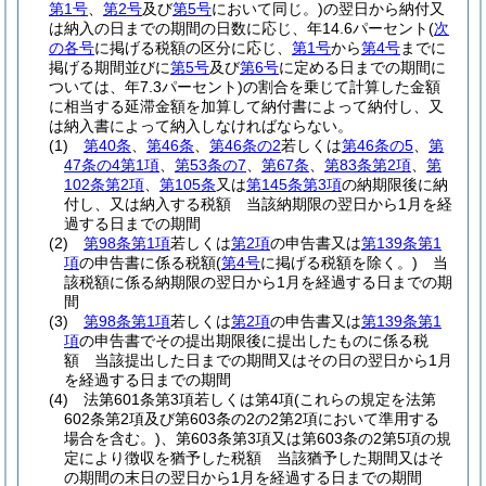
第1号
、
第2号
及び
第5号
において同じ。)
の翌日から納付又
は納入の日までの期間の日数に応じ、年14.6パーセント
(
次
の各号
に掲げる税額の区分に応じ、
第1号
から
第4号
までに
掲げる期間並びに
第5号
及び
第6号
に定める日までの期間に
ついては、年7.3パーセント)
の割合を乗じて計算した金額
に相当する延滞金額を加算して納付書によって納付し、又
は納入書によって納入しなければならない。
(1)
第40条
、
第46条
、
第46条の2
若しくは
第46条の5
、
第
47条の4第1項
、
第53条の7
、
第67条
、
第83条第2項
、
第
102条第2項
、
第105条
又は
第145条第3項
の納期限後に納
付し、又は納入する税額 当該納期限の翌日から1月を経
過する日までの期間
(2)
第98条第1項
若しくは
第2項
の申告書又は
第139条第1
項
の申告書に係る税額
(
第4号
に掲げる税額を除く。)
当
該税額に係る納期限の翌日から1月を経過する日までの期
間
(3)
第98条第1項
若しくは
第2項
の申告書又は
第139条第1
項
の申告書でその提出期限後に提出したものに係る税
額 当該提出した日までの期間又はその日の翌日から1月
を経過する日までの期間
(4)
法第601条第3項若しくは第4項
(これらの規定を法第
602条第2項及び第603条の2の2第2項において準用する
場合を含む。)
、第603条第3項又は第603条の2第5項の規
定により徴収を猶予した税額 当該猶予した期間又はそ
の期間の末日の翌日から1月を経過する日までの期間