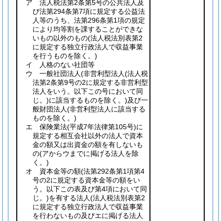
ア 法人税法第2条第5号の公共法人及
び法第294条第7項に規定する公益法
人等のうち、法第296条第1項の規定
により均等割を課することができな
いもの以外のもの
(法人税法別表第2
に規定する独立行政法人で収益事業
を行うものを除く。)
イ 人格のない社団等
ウ 一般社団法人
(非営利型法人
(法人税
法第2条第9号の2に規定する非営利型
法人をいう。以下この号において同
じ。)
に該当するものを除く。)
及び一
般財団法人
(非営利型法人に該当する
ものを除く。)
エ 保険業法
(平成7年法律第105号)
に
規定する相互会社以外の法人で資本
金の額又は出資金の額を有しないも
の
(アからウまでに掲げる法人を除
く。)
オ 資本金等の額
(法第292条第1項第4
号の2に規定する資本金等の額をい
う。以下この表及び第4項において同
じ。)
を有する法人
(法人税法別表第2
に規定する独立行政法人で収益事業
を行わないもの及びエに掲げる法人