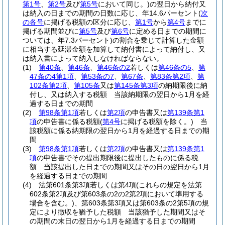
第1号
、
第2号
及び
第5号
において同じ。)
の翌日から納付又
は納入の日までの期間の日数に応じ、年14.6パーセント
(
次
の各号
に掲げる税額の区分に応じ、
第1号
から
第4号
までに
掲げる期間並びに
第5号
及び
第6号
に定める日までの期間に
ついては、年7.3パーセント)
の割合を乗じて計算した金額
に相当する延滞金額を加算して納付書によって納付し、又
は納入書によって納入しなければならない。
(1)
第40条
、
第46条
、
第46条の2
若しくは
第46条の5
、
第
47条の4第1項
、
第53条の7
、
第67条
、
第83条第2項
、
第
102条第2項
、
第105条
又は
第145条第3項
の納期限後に納
付し、又は納入する税額 当該納期限の翌日から1月を経
過する日までの期間
(2)
第98条第1項
若しくは
第2項
の申告書又は
第139条第1
項
の申告書に係る税額
(
第4号
に掲げる税額を除く。)
当
該税額に係る納期限の翌日から1月を経過する日までの期
間
(3)
第98条第1項
若しくは
第2項
の申告書又は
第139条第1
項
の申告書でその提出期限後に提出したものに係る税
額 当該提出した日までの期間又はその日の翌日から1月
を経過する日までの期間
(4)
法第601条第3項若しくは第4項
(これらの規定を法第
602条第2項及び第603条の2の2第2項において準用する
場合を含む。)
、第603条第3項又は第603条の2第5項の規
定により徴収を猶予した税額 当該猶予した期間又はそ
の期間の末日の翌日から1月を経過する日までの期間