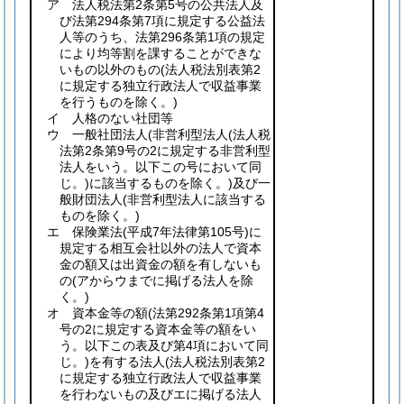
ア 法人税法第2条第5号の公共法人及
び法第294条第7項に規定する公益法
人等のうち、法第296条第1項の規定
により均等割を課することができな
いもの以外のもの
(法人税法別表第2
に規定する独立行政法人で収益事業
を行うものを除く。)
イ 人格のない社団等
ウ 一般社団法人
(非営利型法人
(法人税
法第2条第9号の2に規定する非営利型
法人をいう。以下この号において同
じ。)
に該当するものを除く。)
及び一
般財団法人
(非営利型法人に該当する
ものを除く。)
エ 保険業法
(平成7年法律第105号)
に
規定する相互会社以外の法人で資本
金の額又は出資金の額を有しないも
の
(アからウまでに掲げる法人を除
く。)
オ 資本金等の額
(法第292条第1項第4
号の2に規定する資本金等の額をい
う。以下この表及び第4項において同
じ。)
を有する法人
(法人税法別表第2
に規定する独立行政法人で収益事業
を行わないもの及びエに掲げる法人