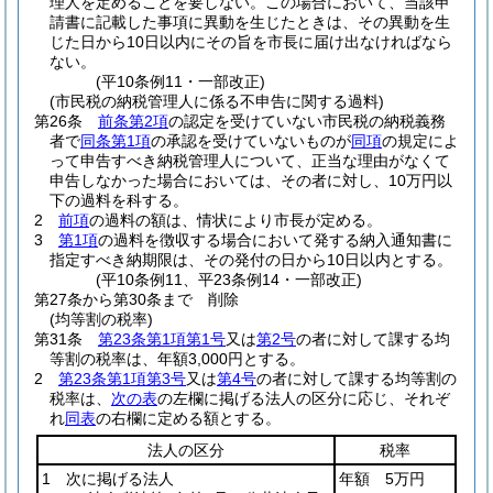
理人を定めることを要しない。
この場合において、当該申
請書に記載した事項に異動を生じたときは、その異動を生
じた日から10日以内にその旨を市長に届け出なければなら
ない。
(平10条例11・一部改正)
(市民税の納税管理人に係る不申告に関する過料)
第26条
前条第2項
の認定を受けていない市民税の納税義務
者で
同条第1項
の承認を受けていないものが
同項
の規定によ
って申告すべき納税管理人について、正当な理由がなくて
申告しなかった場合においては、その者に対し、10万円以
下の過料を科する。
2
前項
の過料の額は、情状により市長が定める。
3
第1項
の過料を徴収する場合において発する納入通知書に
指定すべき納期限は、その発付の日から10日以内とする。
(平10条例11、平23条例14・一部改正)
第27条から第30条まで
削除
(均等割の税率)
第31条
第23条第1項第1号
又は
第2号
の者に対して課する均
等割の税率は、年額3,000円とする。
2
第23条第1項第3号
又は
第4号
の者に対して課する均等割の
税率は、
次の表
の左欄に掲げる法人の区分に応じ、それぞ
れ
同表
の右欄に定める額とする。
法人の区分
税率
1 次に掲げる法人
年額 5万円