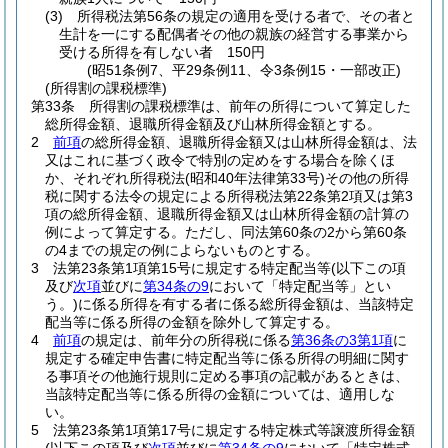
(3)
所得税法第56条の規定の適用を受ける者で、その者と
生計を一にする配偶者その他の親族の経営する事業から
受ける所得を有しない者 150円
(昭51条例7、平29条例11、令3条例15・一部改正)
(所得割の課税標準)
第33条
所得割の課税標準は、前年の所得について算定した
総所得金額、退職所得金額及び山林所得金額とする。
2
前項
の総所得金額、退職所得金額又は山林所得金額は、法
又はこれに基づく政令で特別の定めをする場合を除くほ
か、それぞれ所得税法
(昭和40年法律第33号)
その他の所得
税に関する法令の規定による所得税法第22条第2項又は第3
項の総所得金額、退職所得金額又は山林所得金額の計算の
例によって算定する。
ただし、同法第60条の2から第60条
の4までの規定の例によらないものとする。
3
法第23条第1項第15号に規定する特定配当等
(以下この項
及び
次項
並びに
第34条の9
において「特定配当等」とい
う。)
に係る所得を有する者に係る総所得金額は、当該特定
配当等に係る所得の金額を除外して算定する。
4
前項
の規定は、前年分の所得税に係る
第36条の3第1項
に
規定する確定申告書に特定配当等に係る所得の明細に関す
る事項その他施行規則に定める事項の記載があるときは、
当該特定配当等に係る所得の金額については、適用しな
い。
5
法第23条第1項第17号に規定する特定株式等譲渡所得金額