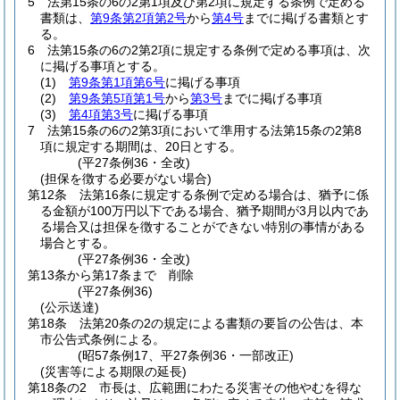
5
法第15条の6の2第1項及び第2項に規定する条例で定める
書類は、
第9条第2項第2号
から
第4号
までに掲げる書類とす
る。
6
法第15条の6の2第2項に規定する条例で定める事項は、次
に掲げる事項とする。
(1)
第9条第1項第6号
に掲げる事項
(2)
第9条第5項第1号
から
第3号
までに掲げる事項
(3)
第4項第3号
に掲げる事項
7
法第15条の6の2第3項において準用する法第15条の2第8
項に規定する期間は、20日とする。
(平27条例36・全改)
(担保を徴する必要がない場合)
第12条
法第16条に規定する条例で定める場合は、猶予に係
る金額が100万円以下である場合、猶予期間が3月以内であ
る場合又は担保を徴することができない特別の事情がある
場合とする。
(平27条例36・全改)
第13条から第17条まで
削除
(平27条例36)
(公示送達)
第18条
法第20条の2の規定による書類の要旨の公告は、本
市公告式条例による。
(昭57条例17、平27条例36・一部改正)
(災害等による期限の延長)
第18条の2
市長は、広範囲にわたる災害その他やむを得な