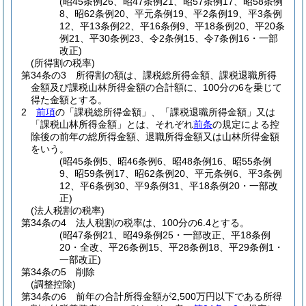
(昭45条例26、昭47条例21、昭57条例17、昭58条例
8、昭62条例20、平元条例19、平2条例19、平3条例
12、平13条例22、平16条例9、平18条例20、平20条
例21、平30条例23、令2条例15、令7条例16・一部
改正)
(所得割の税率)
第34条の3
所得割の額は、課税総所得金額、課税退職所得
金額及び課税山林所得金額の合計額に、100分の6を乗じて
得た金額とする。
2
前項
の「課税総所得金額」、「課税退職所得金額」又は
「課税山林所得金額」とは、それぞれ
前条
の規定による控
除後の前年の総所得金額、退職所得金額又は山林所得金額
をいう。
(昭45条例5、昭46条例6、昭48条例16、昭55条例
9、昭59条例17、昭62条例20、平元条例6、平3条例
12、平6条例30、平9条例31、平18条例20・一部改
正)
(法人税割の税率)
第34条の4
法人税割の税率は、100分の6.4とする。
(昭47条例21、昭49条例25・一部改正、平18条例
20・全改、平26条例15、平28条例18、平29条例1・
一部改正)
第34条の5
削除
(調整控除)
第34条の6
前年の合計所得金額が2,500万円以下である所得