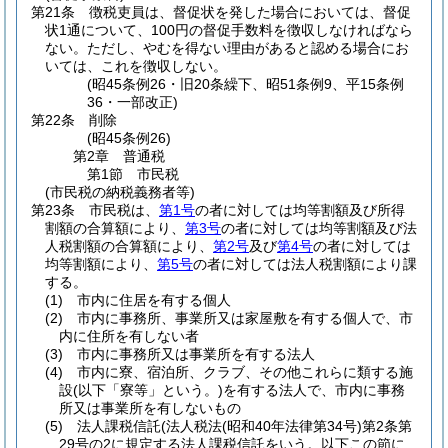
第21条
徴税吏員は、督促状を発した場合においては、督促
状1通について、100円の督促手数料を徴収しなければなら
ない。
ただし、やむを得ない理由があると認める場合にお
いては、これを徴収しない。
(昭45条例26・旧20条繰下、昭51条例9、平15条例
36・一部改正)
第22条
削除
(昭45条例26)
第2章
普通税
第1節
市民税
(市民税の納税義務者等)
第23条
市民税は、
第1号
の者に対しては均等割額及び所得
割額の合算額により、
第3号
の者に対しては均等割額及び法
人税割額の合算額により、
第2号
及び
第4号
の者に対しては
均等割額により、
第5号
の者に対しては法人税割額により課
する。
(1)
市内に住居を有する個人
(2)
市内に事務所、事業所又は家屋敷を有する個人で、市
内に住所を有しない者
(3)
市内に事務所又は事業所を有する法人
(4)
市内に寮、宿泊所、クラブ、その他これらに類する施
設
(以下「寮等」という。)
を有する法人で、市内に事務
所又は事業所を有しないもの
(5)
法人課税信託
(法人税法
(昭和40年法律第34号)
第2条第
29号の2に規定する法人課税信託をいう。以下この節に