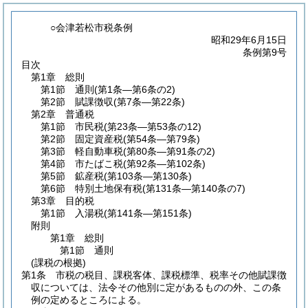
○会津若松市税条例
昭和29年6月15日
条例第9号
目次
第1章
総則
第1節
通則
(第1条―第6条の2)
第2節
賦課徴収
(第7条―第22条)
第2章
普通税
第1節
市民税
(第23条―第53条の12)
第2節
固定資産税
(第54条―第79条)
第3節
軽自動車税
(第80条―第91条の2)
第4節
市たばこ税
(第92条―第102条)
第5節
鉱産税
(第103条―第130条)
第6節
特別土地保有税
(第131条―第140条の7)
第3章
目的税
第1節
入湯税
(第141条―第151条)
附則
第1章
総則
第1節
通則
(課税の根拠)
第1条
市税の税目、課税客体、課税標準、税率その他賦課徴
収については、法令その他別に定があるものの外、この条
例の定めるところによる。