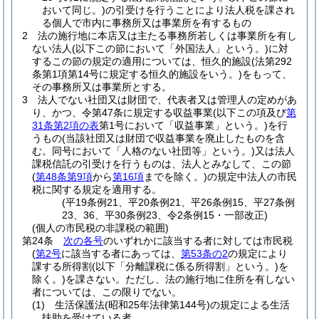
おいて同じ。)
の引受けを行うことにより法人税を課され
る個人で市内に事務所又は事業所を有するもの
2
法の施行地に本店又は主たる事務所若しくは事業所を有し
ない法人
(以下この節において「外国法人」という。)
に対
するこの節の規定の適用については、恒久的施設
(法第292
条第1項第14号に規定する恒久的施設をいう。)
をもって、
その事務所又は事業所とする。
3
法人でない社団又は財団で、代表者又は管理人の定めがあ
り、かつ、令第47条に規定する収益事業
(以下この項及び
第
31条第2項の表
第1号において「収益事業」という。)
を行
うもの
(当該社団又は財団で収益事業を廃止したものを含
む。同号において「人格のない社団等」という。)
又は法人
課税信託の引受けを行うものは、法人とみなして、この節
(
第48条第9項
から
第16項
までを除く。)
の規定中法人の市民
税に関する規定を適用する。
(平19条例21、平20条例21、平26条例15、平27条例
23、36、平30条例23、令2条例15・一部改正)
(個人の市民税の非課税の範囲)
第24条
次の各号
のいずれかに該当する者に対しては市民税
(
第2号
に該当する者にあっては、
第53条の2
の規定により
課する所得割
(以下「分離課税に係る所得割」という。)
を
除く。)
を課さない。
ただし、法の施行地に住所を有しない
者については、この限りでない。
(1)
生活保護法
(昭和25年法律第144号)
の規定による生活
扶助を受けている者