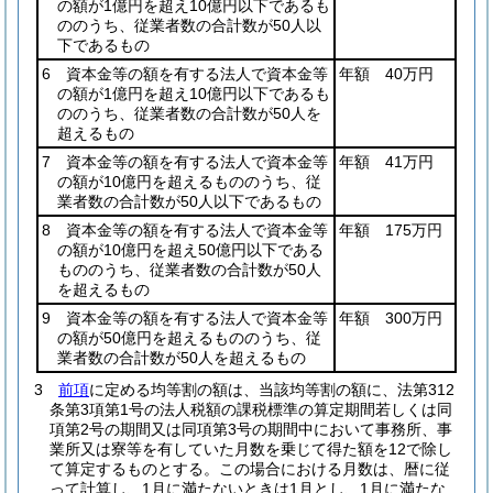
の額が1億円を超え10億円以下であるも
ののうち、従業者数の合計数が50人以
下であるもの
6 資本金等の額を有する法人で資本金等
年額 40万円
の額が1億円を超え10億円以下であるも
ののうち、従業者数の合計数が50人を
超えるもの
7 資本金等の額を有する法人で資本金等
年額 41万円
の額が10億円を超えるもののうち、従
業者数の合計数が50人以下であるもの
8 資本金等の額を有する法人で資本金等
年額 175万円
の額が10億円を超え50億円以下である
もののうち、従業者数の合計数が50人
を超えるもの
9 資本金等の額を有する法人で資本金等
年額 300万円
の額が50億円を超えるもののうち、従
業者数の合計数が50人を超えるもの
3
前項
に定める均等割の額は、当該均等割の額に、法第312
条第3項第1号の法人税額の課税標準の算定期間若しくは同
項第2号の期間又は同項第3号の期間中において事務所、事
業所又は寮等を有していた月数を乗じて得た額を12で除し
て算定するものとする。
この場合における月数は、暦に従
って計算し、1月に満たないときは1月とし、1月に満たな