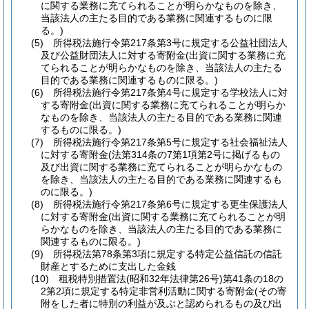
に関する業務に充てられることが明らかなものを除き、
当該法人の主たる目的である業務に関連するものに限
る。)
(5)
所得税法施行令第217条第3号に規定する公益社団法人
及び公益財団法人に対する寄附金
(出資に関する業務に充
てられることが明らかなものを除き、当該法人の主たる
目的である業務に関連するものに限る。)
(6)
所得税法施行令第217条第4号に規定する学校法人に対
する寄附金
(出資に関する業務に充てられることが明らか
なものを除き、当該法人の主たる目的である業務に関連
するものに限る。)
(7)
所得税法施行令第217条第5号に規定する社会福祉法人
に対する寄附金
(法第314条の7第1項第2号に掲げるもの
及び出資に関する業務に充てられることが明らかなもの
を除き、当該法人の主たる目的である業務に関連するも
のに限る。)
(8)
所得税法施行令第217条第6号に規定する更生保護法人
に対する寄附金
(出資に関する業務に充てられることが明
らかなものを除き、当該法人の主たる目的である業務に
関連するものに限る。)
(9)
所得税法第78条第3項に規定する特定公益信託の信託
財産とするために支出した金銭
(10)
租税特別措置法
(昭和32年法律第26号)
第41条の18の
2第2項に規定する特定非営利活動に関する寄附金
(その寄
附をした者に特別の利益が及ぶと認められるもの及び出