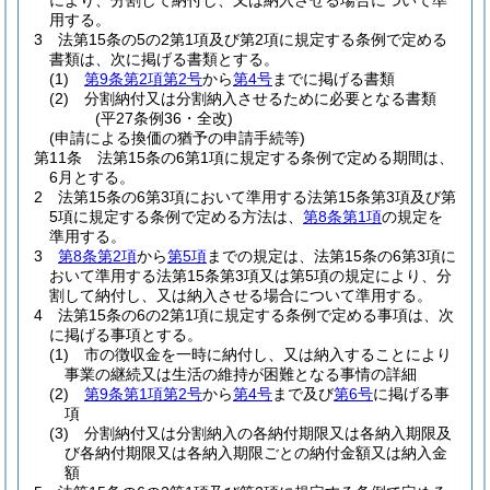
により、分割して納付し、又は納入させる場合について準
用する。
3
法第15条の5の2第1項及び第2項に規定する条例で定める
書類は、次に掲げる書類とする。
(1)
第9条第2項第2号
から
第4号
までに掲げる書類
(2)
分割納付又は分割納入させるために必要となる書類
(平27条例36・全改)
(申請による換価の猶予の申請手続等)
第11条
法第15条の6第1項に規定する条例で定める期間は、
6月とする。
2
法第15条の6第3項において準用する法第15条第3項及び第
5項に規定する条例で定める方法は、
第8条第1項
の規定を
準用する。
3
第8条第2項
から
第5項
までの規定は、法第15条の6第3項に
おいて準用する法第15条第3項又は第5項の規定により、分
割して納付し、又は納入させる場合について準用する。
4
法第15条の6の2第1項に規定する条例で定める事項は、次
に掲げる事項とする。
(1)
市の徴収金を一時に納付し、又は納入することにより
事業の継続又は生活の維持が困難となる事情の詳細
(2)
第9条第1項第2号
から
第4号
まで及び
第6号
に掲げる事
項
(3)
分割納付又は分割納入の各納付期限又は各納入期限及
び各納付期限又は各納入期限ごとの納付金額又は納入金
額