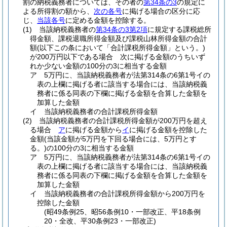
割の納税義務者については、その者の
第34条の3
の規定に
よる所得割の額から、
次の各号
に掲げる場合の区分に応
じ、
当該各号
に定める金額を控除する。
(1)
当該納税義務者の
第34条の3第2項
に規定する課税総所
得金額、課税退職所得金額及び課税山林所得金額の合計
額
(以下この条において「合計課税所得金額」という。)
が200万円以下である場合 次に掲げる金額のうちいず
れか少ない金額の100分の3に相当する金額
ア
5万円に、当該納税義務者が法第314条の6第1号イの
表の上欄に掲げる者に該当する場合には、当該納税義
務者に係る同表の下欄に掲げる金額を合算した金額を
加算した金額
イ
当該納税義務者の合計課税所得金額
(2)
当該納税義務者の合計課税所得金額が200万円を超え
る場合
ア
に掲げる金額から
イ
に掲げる金額を控除した
金額
(当該金額が5万円を下回る場合には、5万円とす
る。)
の100分の3に相当する金額
ア
5万円に、当該納税義務者が法第314条の6第1号イの
表の上欄に掲げる者に該当する場合には、当該納税義
務者に係る同表の下欄に掲げる金額を合算した金額を
加算した金額
イ
当該納税義務者の合計課税所得金額から200万円を
控除した金額
(昭49条例25、昭56条例10・一部改正、平18条例
20・全改、平30条例23・一部改正)