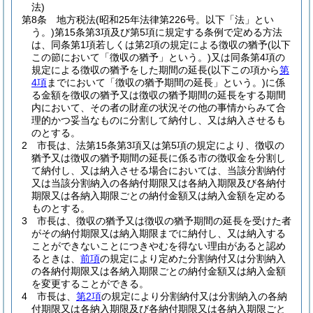
法)
第8条
地方税法
(昭和25年法律第226号。以下「法」とい
う。)
第15条第3項及び第5項に規定する条例で定める方法
は、同条第1項若しくは第2項の規定による徴収の猶予
(以下
この節において「徴収の猶予」という。)
又は同条第4項の
規定による徴収の猶予をした期間の延長
(以下この項から
第
4項
までにおいて「徴収の猶予期間の延長」という。)
に係
る金額を徴収の猶予又は徴収の猶予期間の延長をする期間
内において、その者の財産の状況その他の事情からみて合
理的かつ妥当なものに分割して納付し、又は納入させるも
のとする。
2
市長は、法第15条第3項又は第5項の規定により、徴収の
猶予又は徴収の猶予期間の延長に係る市の徴収金を分割し
て納付し、又は納入させる場合においては、当該分割納付
又は当該分割納入の各納付期限又は各納入期限及び各納付
期限又は各納入期限ごとの納付金額又は納入金額を定める
ものとする。
3
市長は、徴収の猶予又は徴収の猶予期間の延長を受けた者
がその納付期限又は納入期限までに納付し、又は納入する
ことができないことにつきやむを得ない理由があると認め
るときは、
前項
の規定により定めた分割納付又は分割納入
の各納付期限又は各納入期限ごとの納付金額又は納入金額
を変更することができる。
4
市長は、
第2項
の規定により分割納付又は分割納入の各納
付期限又は各納入期限及び各納付期限又は各納入期限ごと