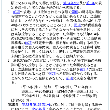
額に5分の3を乗じて得た金額を、
第34条の3
及び
前3条
の規
定を適用した場合の所得割の額から控除する。
2
前項
の規定により控除されるべき額で
同項
の所得割の額か
ら控除することができなかった金額があるときは、当該控
除することができなかった金額は、令第48条の9の3から第
48条の9の6までに定めるところにより、
同項
の納税義務者
に対しその控除することができなかった金額を還付し、又
は当該控除することができなかった金額のうち法第314条
の9第2項後段に規定する還付をすべき金額により当該納税
義務者の
前項
の確定申告書に係る年の末日の属する年度の
翌年度分の個人の県民税、個人の市民税若しくは森林環境
税を納付し、若しくは納入し、若しくは当該納税義務者の
未納に係る徴収金を納付し、若しくは納入する。
3
法第37条の4の規定により控除されるべき額で同条の所得
割の額から控除することができなかった金額があるとき
は、当該控除することができなかった金額を
第1項
の規定に
より控除されるべき額で
同項
の所得割の額から控除するこ
とができなかった金額とみなして、
前項
の規定を適用す
る。
(平15条例17・追加、平16条例9、平18条例20・一
部改正、平20条例21・旧34条の8一部改正し繰下、
平29条例11、令4条例14、令5条例17・一部改正)
(所得の計算)
第35条
第23条第1項第1号
の者に対して所得割を課する場合
においては、
次の各号
に定めるところによつて、その者の