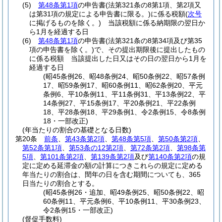
(5)
第48条第1項
の申告書
(法第321条の8第1項、第2項又
は第31項の規定による申告書に限る。)
に係る税額
(
次号
に掲げるものを除く。)
当該税額に係る納期限の翌日か
ら1月を経過する日
(6)
第48条第1項
の申告書
(法第321条の8第34項及び第35
項の申告書を除く。)
で、その提出期限後に提出したもの
に係る税額 当該提出した日又はその日の翌日から1月を
経過する日
(昭45条例26、昭48条例24、昭50条例22、昭57条例
17、昭59条例17、昭60条例11、昭62条例20、平元
条例6、平10条例11、平11条例31、平13条例22、平
14条例27、平15条例17、平20条例21、平22条例
18、平28条例18、平29条例1、令2条例15、令8条例
18・一部改正)
(年当たりの割合の基礎となる日数)
第20条
前条
、
第43条第2項
、
第48条第5項
、
第50条第2項
、
第52条第1項
、
第53条の12第2項
、
第72条第2項
、
第98条第
5項
、
第101条第2項
、
第139条第2項
及び
第140条第2項
の規
定に定める延滞金の額の計算につきこれらの規定に定める
年当たりの割合は、閏年の日を含む期間についても、365
日当たりの割合とする。
(昭45条例26・追加、昭49条例25、昭50条例22、昭
60条例11、平元条例6、平10条例11、平30条例23、
令2条例15・一部改正)
(督促手数料)