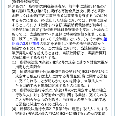
(寄附金税額控除)
第34条の7
所得割の納税義務者が、前年中に法第314条の7
第1項第1号及び第2号に掲げる寄附金又は次に掲げる寄附
金若しくは金銭
(市内に事務所又は事業所を有するものに対
するものに限る。)
を支出した場合においては、同項に規定
するところにより控除すべき額
(当該納税義務者が前年中に
同条第2項に規定する特例控除対象寄附金を支出した場合に
あっては、当該控除すべき金額に特例控除額を加算した金
額。以下この項において「控除額」という。)
をその者の
第
34条の3
及び
前条
の規定を適用した場合の所得割の額から
控除するものとする。
この場合において、当該控除額が当
該所得割の額を超えるときは、当該控除額は、当該所得割
の額に相当する金額とする。
(1)
所得税法第78条第2項第2号の規定に基づき財務大臣が
指定した寄附金
(2)
所得税法施行令
(昭和40年政令第96号)
第217条第1号に
規定する独立行政法人に対する寄附金
(出資に関する業務
に充てられることが明らかなものを除き、当該法人の主
たる目的である業務に関連するものに限る。)
(3)
所得税法施行令第217条第1号の2に規定する地方独立
行政法人に対する寄附金
(出資に関する業務に充てられる
ことが明らかなものを除き、当該法人の主たる目的であ
る業務に関連するものに限る。)
(4)
所得税法施行令第217条第2号に規定する法人に対する
寄附金
(法第314条の7第1項第2号に掲げるもの及び出資