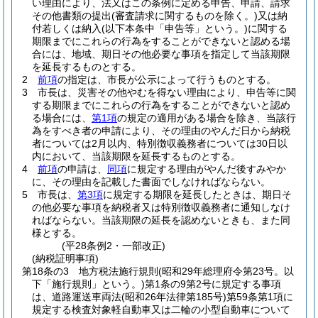
い理由により、法又はこの条例に定める申告、申請、請求
その他書類の提出
(審査請求に関するものを除く。)
又は納
付若しくは納入
(以下本条中「申告等」という。)
に関する
期限までにこれらの行為をすることができないと認める場
合には、地域、期日その他必要な事項を指定して当該期限
を延長するものとする。
2
前項
の指定は、市長が公示によって行うものとする。
3
市長は、災害その他やむを得ない理由により、申告等に関
する期限までにこれらの行為をすることができないと認め
る場合には、
第1項
の規定の適用がある場合を除き、当該行
為をすべき者の申請により、その理由のやんだ日から納税
者については2月以内、特別徴収義務者については30日以
内において、当該期限を延長するものとする。
4
前項
の申請は、
同項
に規定する理由がやんだ後すみやか
に、その理由を記載した書面でしなければならない。
5
市長は、
第3項
に規定する期限を延長したときは、期日そ
の他必要な事項を納税者又は特別徴収義務者に通知しなけ
ればならない。
当該期限の延長を認めないときも、また同
様とする。
(平28条例2・一部改正)
(納税証明事項)
第18条の3
地方税法施行規則
(昭和29年総理府令第23号。以
下「施行規則」という。)
第1条の9第2号に規定する事項
は、道路運送車両法
(昭和26年法律第185号)
第59条第1項に
規定する検査対象軽自動車又は二輪の小型自動車について