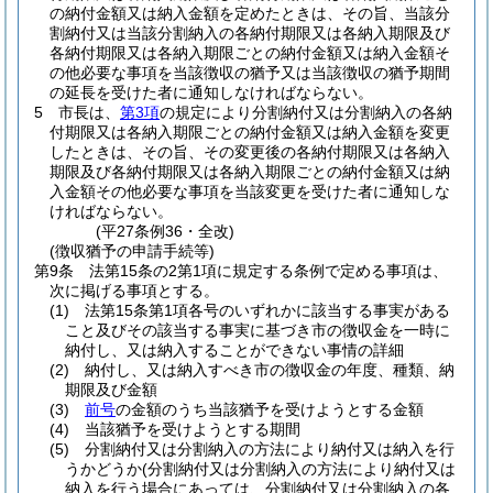
の納付金額又は納入金額を定めたときは、その旨、当該分
割納付又は当該分割納入の各納付期限又は各納入期限及び
各納付期限又は各納入期限ごとの納付金額又は納入金額そ
の他必要な事項を当該徴収の猶予又は当該徴収の猶予期間
の延長を受けた者に通知しなければならない。
5
市長は、
第3項
の規定により分割納付又は分割納入の各納
付期限又は各納入期限ごとの納付金額又は納入金額を変更
したときは、その旨、その変更後の各納付期限又は各納入
期限及び各納付期限又は各納入期限ごとの納付金額又は納
入金額その他必要な事項を当該変更を受けた者に通知しな
ければならない。
(平27条例36・全改)
(徴収猶予の申請手続等)
第9条
法第15条の2第1項に規定する条例で定める事項は、
次に掲げる事項とする。
(1)
法第15条第1項各号のいずれかに該当する事実がある
こと及びその該当する事実に基づき市の徴収金を一時に
納付し、又は納入することができない事情の詳細
(2)
納付し、又は納入すべき市の徴収金の年度、種類、納
期限及び金額
(3)
前号
の金額のうち当該猶予を受けようとする金額
(4)
当該猶予を受けようとする期間
(5)
分割納付又は分割納入の方法により納付又は納入を行
うかどうか
(分割納付又は分割納入の方法により納付又は
納入を行う場合にあっては、分割納付又は分割納入の各