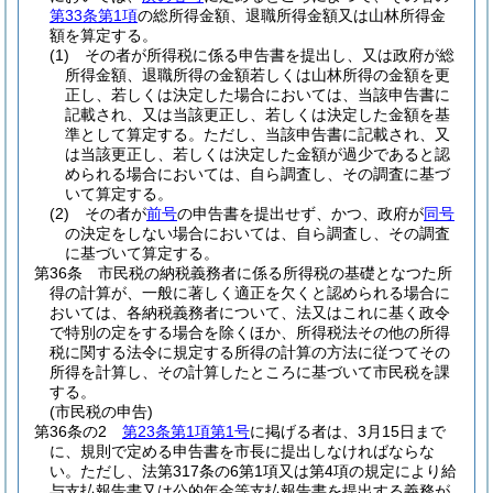
第33条第1項
の総所得金額、退職所得金額又は山林所得金
額を算定する。
(1)
その者が所得税に係る申告書を提出し、又は政府が総
所得金額、退職所得の金額若しくは山林所得の金額を更
正し、若しくは決定した場合においては、当該申告書に
記載され、又は当該更正し、若しくは決定した金額を基
準として算定する。
ただし、当該申告書に記載され、又
は当該更正し、若しくは決定した金額が過少であると認
められる場合においては、自ら調査し、その調査に基づ
いて算定する。
(2)
その者が
前号
の申告書を提出せず、かつ、政府が
同号
の決定をしない場合においては、自ら調査し、その調査
に基づいて算定する。
第36条
市民税の納税義務者に係る所得税の基礎となつた所
得の計算が、一般に著しく適正を欠くと認められる場合に
おいては、各納税義務者について、法又はこれに基く政令
で特別の定をする場合を除くほか、所得税法その他の所得
税に関する法令に規定する所得の計算の方法に従つてその
所得を計算し、その計算したところに基づいて市民税を課
する。
(市民税の申告)
第36条の2
第23条第1項第1号
に掲げる者は、3月15日まで
に、規則で定める申告書を市長に提出しなければならな
い。
ただし、法第317条の6第1項又は第4項の規定により給
与支払報告書又は公的年金等支払報告書を提出する義務が