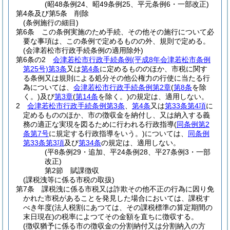
(昭48条例24、昭49条例25、平元条例6・一部改正)
第4条及び第5条
削除
(条例施行の細目)
第6条
この条例実施のため手続、その他その施行について必
要な事項は、この条例で定めるものの外、規則で定める。
(会津若松市行政手続条例の適用除外)
第6条の2
会津若松市行政手続条例
(平成8年会津若松市条例
第25号)
第3条
又は
第4条
に定めるもののほか、市税に関す
る条例又は規則による処分その他公権力の行使に当たる行
為については、
会津若松市行政手続条例第2章
(
第8条
を除
く。)
及び
第3章
(
第14条
を除く。)
の規定は、適用しない。
2
会津若松市行政手続条例第3条
、
第4条
又は
第33条第4項
に
定めるもののほか、市の徴収金を納付し、又は納入する義
務の適正な実現を図るために行われる行政指導
(
同条例第2
条第7号
に規定する行政指導をいう。)
については、
同条例
第33条第3項
及び
第34条
の規定は、適用しない。
(平8条例29・追加、平24条例28、平27条例3・一部
改正)
第2節
賦課徴収
(課税洩等に係る市税の取扱)
第7条
課税洩に係る市税又は詐欺その他不正の行為に因り免
かれた市税があることを発見した場合においては、課税す
べき年度
(法人税割にあつては、その課税標準の算定期間の
末日現在)
の税率によつてその金額を直ちに徴収する。
(徴収猶予に係る市の徴収金の分割納付又は分割納入の方