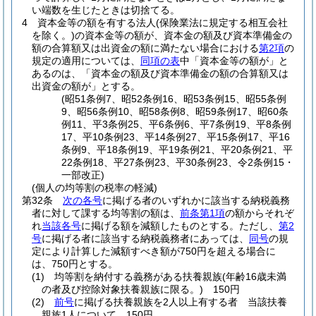
い端数を生じたときは切捨てる。
4
資本金等の額を有する法人
(保険業法に規定する相互会社
を除く。)
の資本金等の額が、資本金の額及び資本準備金の
額の合算額又は出資金の額に満たない場合における
第2項
の
規定の適用については、
同項の表
中「資本金等の額が」と
あるのは、「資本金の額及び資本準備金の額の合算額又は
出資金の額が」とする。
(昭51条例7、昭52条例16、昭53条例15、昭55条例
9、昭56条例10、昭58条例8、昭59条例17、昭60条
例11、平3条例25、平6条例6、平7条例19、平8条例
17、平10条例23、平14条例27、平15条例17、平16
条例9、平18条例19、平19条例21、平20条例21、平
22条例18、平27条例23、平30条例23、令2条例15・
一部改正)
(個人の均等割の税率の軽減)
第32条
次の各号
に掲げる者のいずれかに該当する納税義務
者に対して課する均等割の額は、
前条第1項
の額からそれぞ
れ
当該各号
に掲げる額を減額したものとする。
ただし、
第2
号
に掲げる者に該当する納税義務者にあっては、
同号
の規
定により計算した減額すべき額が750円を超える場合に
は、750円とする。
(1)
均等割を納付する義務がある扶養親族
(年齢16歳未満
の者及び控除対象扶養親族に限る。)
150円
(2)
前号
に掲げる扶養親族を2人以上有する者 当該扶養
親族1人について 150円