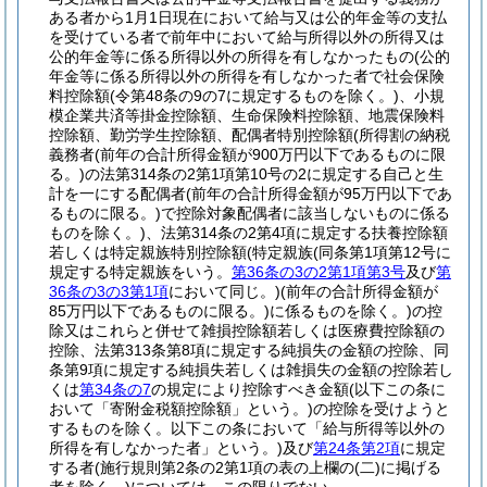
ある者から1月1日現在において給与又は公的年金等の支払
を受けている者で前年中において給与所得以外の所得又は
公的年金等に係る所得以外の所得を有しなかったもの
(公的
年金等に係る所得以外の所得を有しなかった者で社会保険
料控除額
(令第48条の9の7に規定するものを除く。)
、小規
模企業共済等掛金控除額、生命保険料控除額、地震保険料
控除額、勤労学生控除額、配偶者特別控除額
(所得割の納税
義務者
(前年の合計所得金額が900万円以下であるものに限
る。)
の法第314条の2第1項第10号の2に規定する自己と生
計を一にする配偶者
(前年の合計所得金額が95万円以下であ
るものに限る。)
で控除対象配偶者に該当しないものに係る
ものを除く。)
、法第314条の2第4項に規定する扶養控除額
若しくは特定親族特別控除額
(特定親族
(同条第1項第12号に
規定する特定親族をいう。
第36条の3の2第1項第3号
及び
第
36条の3の3第1項
において同じ。)
(前年の合計所得金額が
85万円以下であるものに限る。)
に係るものを除く。)
の控
除又はこれらと併せて雑損控除額若しくは医療費控除額の
控除、法第313条第8項に規定する純損失の金額の控除、同
条第9項に規定する純損失若しくは雑損失の金額の控除若し
くは
第34条の7
の規定により控除すべき金額
(以下この条に
おいて「寄附金税額控除額」という。)
の控除を受けようと
するものを除く。以下この条において「給与所得等以外の
所得を有しなかった者」という。)
及び
第24条第2項
に規定
する者
(施行規則第2条の2第1項の表の上欄の
(二)
に掲げる