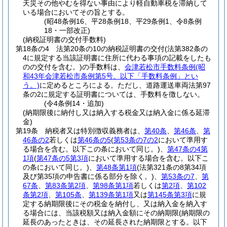
天災その他やむを得ない事由により軽自動車税を滞納して
いる場合においてその旨とする。
(昭48条例16、平28条例18、平29条例1、令8条例
18・一部改正)
(納税証明書の交付手数料)
第18条の4
法第20条の10の納税証明書の交付
(法第382条の
4に規定する当該証明書に住所に代わる事項の記載をしたも
のの交付を含む。)
の手数料は、
会津若松市手数料条例
(昭
和43年会津若松市条例第5号。以下「手数料条例」とい
う。)
に定めるところによる。
ただし、道路運送車両法第97
条の2に規定する証明書については、手数料を徴しない。
(令4条例14・追加)
(納期限後に納付し又は納入する税金又は納入金に係る延滞
金)
第19条
納税者又は特別徴収義務者は、
第40条
、
第46条
、
第
46条の2
若しくは
第46条の5
(
第53条の7の2
において準用す
る場合を含む。以下この条において同じ。)
、
第47条の4第
1項
(
第47条の5第3項
において準用する場合を含む。以下こ
の条において同じ。)
、
第48条第1項
(法第321条の8第34項
及び第35項の申告書に係る部分を除く。)
、
第53条の7
、
第
67条
、
第83条第2項
、
第98条第1項
若しくは
第2項
、
第102
条第2項
、
第105条
、
第139条第1項
又は
第145条第3項
に規
定する納期限後にその税金を納付し、又は納入金を納入す
る場合には、当該税額又は納入金額にその納期限
(納期限の
延長のあったときは、その延長された納期限とする。以下