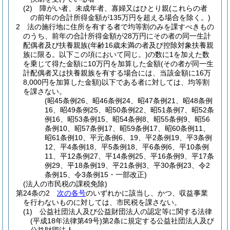
(2)
障がい者、未成年者、寡婦又はひとり親
(これらの者
の前年の合計所得金額が135万円を超える場合を除く。)
2
法の施行地に住所を有する者で均等割のみを課すべきもの
のうち、前年の合計所得金額が28万円にその者の同一生計
配偶者及び扶養親族
(年齢16歳未満の者及び控除対象扶養親
族に限る。以下この項において同じ。)
の数に1を加えた数
を乗じて得た金額に10万円を加算した金額
(その者が同一生
計配偶者又は扶養親族を有する場合には、当該金額に16万
8,000円を加算した金額)
以下である者に対しては、均等割
を課さない。
(昭45条例26、昭46条例24、昭47条例21、昭48条例
16、昭49条例25、昭50条例22、昭51条例7、昭52条
例16、昭53条例15、昭54条例8、昭55条例9、昭56
条例10、昭57条例17、昭59条例17、昭60条例11、
昭61条例10、平元条例6、19、平2条例19、平3条例
12、平4条例18、平5条例18、平6条例6、平10条例
11、平12条例27、平14条例25、平16条例9、平17条
例29、平18条例19、平21条例3、平30条例23、令2
条例15、令3条例15・一部改正)
(法人の市民税の課税免除)
第24条の2
次の各号
のいずれかに該当し、かつ、収益事業
を行わないものに対しては、市民税を課さない。
(1)
公益社団法人及び公益財団法人の認定等に関する法律
(平成18年法律第49号)
第2条に規定する公益社団法人及び