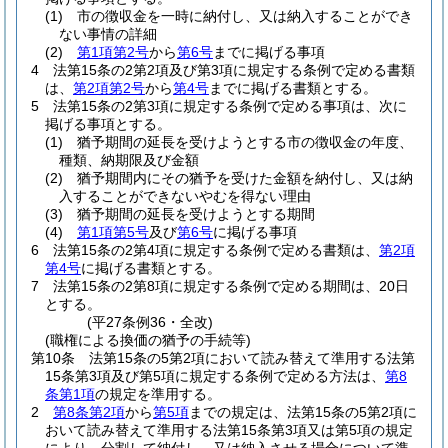
(1)
市の徴収金を一時に納付し、又は納入することができ
ない事情の詳細
(2)
第1項第2号
から
第6号
までに掲げる事項
4
法第15条の2第2項及び第3項に規定する条例で定める書類
は、
第2項第2号
から
第4号
までに掲げる書類とする。
5
法第15条の2第3項に規定する条例で定める事項は、次に
掲げる事項とする。
(1)
猶予期間の延長を受けようとする市の徴収金の年度、
種類、納期限及び金額
(2)
猶予期間内にその猶予を受けた金額を納付し、又は納
入することができないやむを得ない理由
(3)
猶予期間の延長を受けようとする期間
(4)
第1項第5号
及び
第6号
に掲げる事項
6
法第15条の2第4項に規定する条例で定める書類は、
第2項
第4号
に掲げる書類とする。
7
法第15条の2第8項に規定する条例で定める期間は、20日
とする。
(平27条例36・全改)
(職権による換価の猶予の手続等)
第10条
法第15条の5第2項において読み替えて準用する法第
15条第3項及び第5項に規定する条例で定める方法は、
第8
条第1項
の規定を準用する。
2
第8条第2項
から
第5項
までの規定は、法第15条の5第2項に
おいて読み替えて準用する法第15条第3項又は第5項の規定