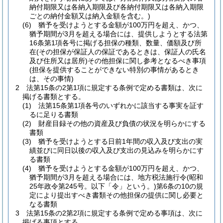
納付期限又は各納入期限及び各納付期限又は各納入期限
ごとの納付金額又は納入金額を含む。)
(6)
猶予を受けようとする金額が100万円を超え、かつ、
猶予期間が3月を超える場合には、提供しようとする法第
16条第1項各号に掲げる担保の種類、数量、価額及び所
在
(その担保が保証人の保証であるときは、保証人の氏名
及び住所又は居所)
その他担保に関し参考となるべき事項
(担保を提供することができない特別の事情があるとき
は、その事情)
2
法第15条の2第1項に規定する条例で定める書類は、次に
掲げる書類とする。
(1)
法第15条第1項各号のいずれかに該当する事実を証す
るに足りる書類
(2)
財産目録その他の資産及び負債の状況を明らかにする
書類
(3)
猶予を受けようとする日前1年間の収入及び支出の実
績並びに同日以後の収入及び支出の見込みを明らかにす
る書類
(4)
猶予を受けようとする金額が100万円を超え、かつ、
猶予期間が3月を超える場合には、地方税法施行令
(昭和
25年政令第245号。以下「令」という。)
第6条の10の規
定により提出すべき書類その他担保の提供に関し必要と
なる書類
3
法第15条の2第2項に規定する条例で定める事項は、次に
掲げる事項とする。