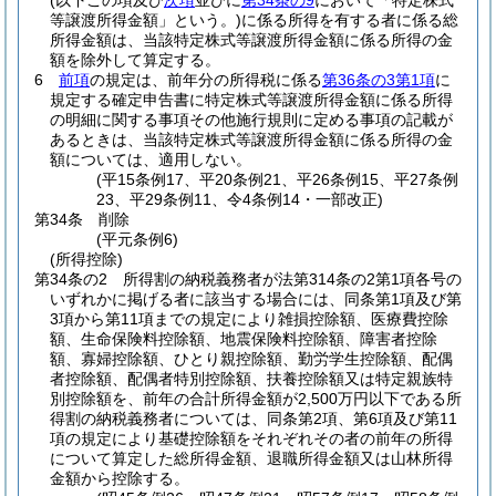
(以下この項及び
次項
並びに
第34条の9
において「特定株式
等譲渡所得金額」という。)
に係る所得を有する者に係る総
所得金額は、当該特定株式等譲渡所得金額に係る所得の金
額を除外して算定する。
6
前項
の規定は、前年分の所得税に係る
第36条の3第1項
に
規定する確定申告書に特定株式等譲渡所得金額に係る所得
の明細に関する事項その他施行規則に定める事項の記載が
あるときは、当該特定株式等譲渡所得金額に係る所得の金
額については、適用しない。
(平15条例17、平20条例21、平26条例15、平27条例
23、平29条例11、令4条例14・一部改正)
第34条
削除
(平元条例6)
(所得控除)
第34条の2
所得割の納税義務者が法第314条の2第1項各号の
いずれかに掲げる者に該当する場合には、同条第1項及び第
3項から第11項までの規定により雑損控除額、医療費控除
額、生命保険料控除額、地震保険料控除額、障害者控除
額、寡婦控除額、ひとり親控除額、勤労学生控除額、配偶
者控除額、配偶者特別控除額、扶養控除額又は特定親族特
別控除額を、前年の合計所得金額が2,500万円以下である所
得割の納税義務者については、同条第2項、第6項及び第11
項の規定により基礎控除額をそれぞれその者の前年の所得
について算定した総所得金額、退職所得金額又は山林所得
金額から控除する。