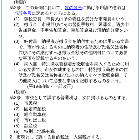
(用語)
第2条
この条例において、
次の各号
に掲げる用語の意義は、
当該各号
に定めるところによる。
(1)
徴税吏員 市長又はその委任を受けた市職員をいう。
(2)
徴収金 市税並びにその督促手数料、延滞金、過少申
告加算金、不申告加算金、重加算金及び滞納処分費をい
う。
(3)
納付書 納税者が徴収金を納付するために用いる文書
で、市が作成するものに納税者の住所及び氏名又は名称
並びにその納付すべき徴収金額その他納付について必要
な事項を記載するものをいう。
(4)
納入書 特別徴収義務者が徴収金を納入するために用
いる文書で、市が作成するものに、特別徴収義務者の住
所及び氏名又は名称並びにその納入すべき徴収金額、そ
の他納入について必要な事項を記載するものをいう。
(平19条例5・一部改正)
(税目)
第3条
市税として課する普通税は、次に掲げるものとする。
(1)
市民税
(2)
固定資産税
(3)
軽自動車税
(4)
市たばこ税
(5)
鉱産税
(6)
特別土地保有税
2
市税として課する目的税は、入湯税とする。