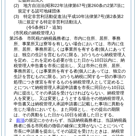
公益財団法人
(2)
地方自治法
(昭和22年法律第67号)
第260条の2第7項に
規定する認可地縁団体
(3)
特定非営利活動促進法
(平成10年法律第7号)
第2条第2
項に規定する特定非営利活動法人
(令5条例17・追加)
(市民税の納税管理人)
第25条
市民税の納税義務者は、市内に住所、居所、事務
所、事業所又は寮等を有しない場合においては、市内に住
所、居所、事務所若しくは事業所を有する者
(個人にあって
は、独立の生計を営むものに限る。)
のうちから納税管理人
を定め、これを定める必要が生じた日から10日以内に、納
税管理人申告書を市長に提出し、又は市外に住所、居所、
事務所若しくは事業所を有する者
(個人にあっては、独立の
生計を営むものに限る。)
のうち納税に関する一切の事項の
処理につき便宜を有するものを納税管理人として定めるこ
とについて納税管理人承認申請書を市長に同日から10日以
内に提出してその承認を受けなければならない。
納税管理
人を変更し、又は変更しようとする場合その他納税管理人
申告書又は納税管理人承認申請書に記載した事項に異動を
生じた場合においても、また同様とし、その提出の期限
は、その異動をした日から10日を経過した日とする。
2
前項
の規定にかかわらず、当該納税義務者は、当該納税義
務者に係る市民税の徴収の確保に支障がないことについて
市長に申請書を提出してその認定を受けたときは、納税管