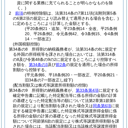
資に関する業務に充てられることが明らかなものを除
く。)
2
前項
の特例控除額は、法第314条の7第11項
(法附則第5条
の6第2項の規定により読み替えて適用される場合を含む。)
に定めるところにより計算した金額とする。
(平20条例21・追加、平23条例14・全改、平25条例
20、平26条例2、令元条例42、令3条例15、令4条例
14・一部改正)
(外国税額控除)
第34条の8
所得割の納税義務者が、法第314条の8に規定す
る外国の所得税等を課された場合においては、法第314条
の8及び令第48条の9の2に規定するところにより控除すべ
き額を、
第34条の3
及び
前2条
の規定を適用した場合の所得
割額から控除する。
(平元条例6、平18条例20・一部改正、平20条例21・
旧34条の7一部改正し繰下)
(配当割額又は株式等譲渡所得割額の控除)
第34条の9
所得割の納税義務者が、
第33条第4項
に規定する
確定申告書に記載した特定配当等に係る所得の金額の計算
の基礎となった特定配当等の額について法第2章第1節第5
款の規定により配当割額を課された場合又は
同条第6項
に規
定する確定申告書に記載した特定株式等譲渡所得金額に係
る所得の金額の計算の基礎となった特定株式等譲渡所得金
額について同節第6款の規定により株式等譲渡所得割額を課
された場合には、当該配当割額又は当該株式等譲渡所得割