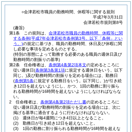
○会津若松市職員の勤務時間、休暇等に関する規則
平成7年3月31日
会津若松市規則第8号
(趣旨)
第1条
この規則は、
会津若松市職員の勤務時間、休暇等に関
する条例
(平成7年会津若松市条例第3号。以下「条例」とい
う。)
の規定に基づき、職員の勤務時間、休日及び休暇に関
し必要な事項を定めるものとする。
(特別の形態によって勤務する必要のある職員の週休日及び
勤務時間の割振りの基準)
第2条
任命権者は、
条例第4条第2項本文
の定めるところに
従い週休日
(
条例第3条第1項
に規定する週休日をいう。以下
同じ。)
及び勤務時間の割振りを定める場合には、勤務日
(
条例第5条
に規定する勤務日をいう。以下同じ。)
が引き続
き12日を超えないようにし、かつ、1回の勤務に割り振ら
れる勤務時間が16時間を超えないようにしなければならな
い。
2
任命権者は、
条例第4条第2項ただし書
の定めるところに
従い週休日及び勤務時間の割振りを定める場合には、次に
掲げる基準に適合するように行わなければならない。
(1)
週休日が毎4週間につき4日以上となること。
(2)
勤務日が引き続き12日を超えないこと。
(3)
1回の勤務に割り振られる勤務時間が16時間を超えな