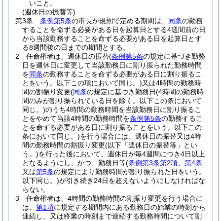
いこと。
(週休日の振替等)
第3条
条例第5条
の市長が規則で定める期間は、
同条
の勤務
することを命ずる必要がある日を起算日とする4週間前の日
から当該勤務することを命ずる必要がある日を起算日とす
る8週間後の日までの期間とする。
2
任命権者は、週休日の振替
(
条例第5条
の規定に基づき勤務
日を週休日に変更して当該勤務日に割り振られた勤務時間
を
同条
の勤務することを命ずる必要がある日に割り振るこ
とをいう。以下この項において同じ。)
又は4時間の勤務時
間の割振り変更
(
同条
の規定に基づき勤務日
(4時間の勤務時
間のみが割り振られている日を除く。以下この条において
同じ。)
のうち4時間の勤務時間を当該勤務日に割り振るこ
とをやめて当該4時間の勤務時間を
条例第5条
の勤務するこ
とを命ずる必要がある日に割り振ることをいう。以下この
条において同じ。)
を行う場合には、週休日の振替又は4時
間の勤務時間の割振り変更
(以下「週休日の振替等」とい
う。)
を行った後において、週休日が毎4週間につき4日以上
となるようにし、かつ、勤務日等
(
条例第3条第2項
、
第4条
又は
第5条
の規定により勤務時間が割り振られた日をいう。
以下同じ。)
が引き続き24日を超えないようにしなければな
らない。
3
任命権者は、4時間の勤務時間の割振り変更を行う場合に
は、
第1項
に規定する期間内にある勤務日の始業の時刻から
連続し、又は終業の時刻まで連続する勤務時間について割