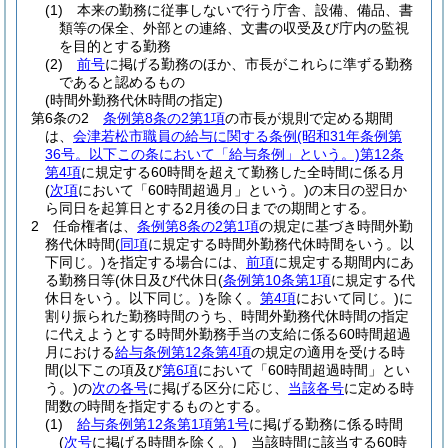
(1)
本来の勤務に従事しないで行う庁舎、設備、備品、書
類等の保全、外部との連絡、文書の収受及び庁内の監視
を目的とする勤務
(2)
前号
に掲げる勤務のほか、市長がこれらに準ずる勤務
であると認めるもの
(時間外勤務代休時間の指定)
第6条の2
条例第8条の2第1項
の市長が規則で定める期間
は、
会津若松市職員の給与に関する条例
(昭和31年条例第
36号。以下この条において「給与条例」という。)
第12条
第4項
に規定する60時間を超えて勤務した全時間に係る月
(
次項
において「60時間超過月」という。)
の末日の翌日か
ら同日を起算日とする2月後の日までの期間とする。
2
任命権者は、
条例第8条の2第1項
の規定に基づき時間外勤
務代休時間
(
同項
に規定する時間外勤務代休時間をいう。以
下同じ。)
を指定する場合には、
前項
に規定する期間内にあ
る勤務日等
(休日及び代休日
(
条例第10条第1項
に規定する代
休日をいう。以下同じ。)
を除く。
第4項
において同じ。)
に
割り振られた勤務時間のうち、時間外勤務代休時間の指定
に代えようとする時間外勤務手当の支給に係る60時間超過
月における
給与条例第12条第4項
の規定の適用を受ける時
間
(以下この項及び
第6項
において「60時間超過時間」とい
う。)
の
次の各号
に掲げる区分に応じ、
当該各号
に定める時
間数の時間を指定するものとする。
(1)
給与条例第12条第1項第1号
に掲げる勤務に係る時間
(
次号
に掲げる時間を除く。)
当該時間に該当する60時