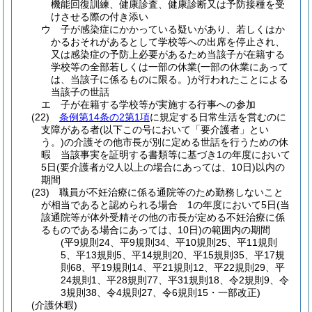
機能回復訓練、健康診査、健康診断又は予防接種を受
けさせる際の付き添い
ウ
子が感染症にかかっている疑いがあり、若しくはか
かるおそれがあるとして学校等への出席を停止され、
又は感染症の予防上必要があるため当該子が在籍する
学校等の全部若しくは一部の休業
(一部の休業にあって
は、当該子に係るものに限る。)
が行われたことによる
当該子の世話
エ
子が在籍する学校等が実施する行事への参加
(22)
条例第14条の2第1項
に規定する日常生活を営むのに
支障がある者
(以下この号において「要介護者」とい
う。)
の介護その他市長が別に定める世話を行うための休
暇 当該事実を証明する書類等に基づき1の年度において
5日
(要介護者が2人以上の場合にあっては、10日)
以内の
期間
(23)
職員が不妊治療に係る通院等のため勤務しないこと
が相当であると認められる場合 1の年度において5日
(当
該通院等が体外受精その他の市長が定める不妊治療に係
るものである場合にあっては、10日)
の範囲内の期間
(平9規則24、平9規則34、平10規則25、平11規則
5、平13規則5、平14規則20、平15規則35、平17規
則68、平19規則14、平21規則12、平22規則29、平
24規則1、平28規則77、平31規則18、令2規則9、令
3規則38、令4規則27、令6規則15・一部改正)
(介護休暇)