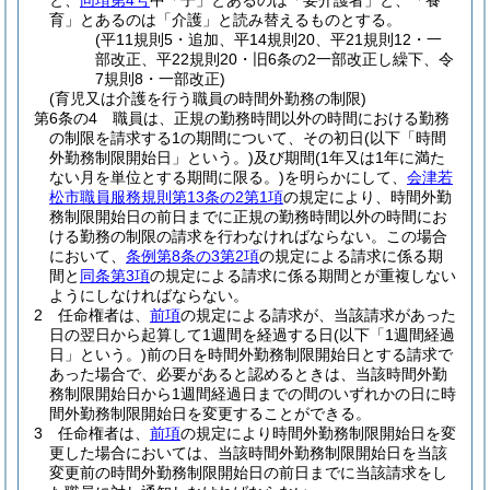
と、
同項第4号
中「子」とあるのは「要介護者」と、「養
育」とあるのは「介護」と読み替えるものとする。
(平11規則5・追加、平14規則20、平21規則12・一
部改正、平22規則20・旧6条の2一部改正し繰下、令
7規則8・一部改正)
(育児又は介護を行う職員の時間外勤務の制限)
第6条の4
職員は、正規の勤務時間以外の時間における勤務
の制限を請求する1の期間について、その初日
(以下「時間
外勤務制限開始日」という。)
及び期間
(1年又は1年に満た
ない月を単位とする期間に限る。)
を明らかにして、
会津若
松市職員服務規則第13条の2第1項
の規定により、時間外勤
務制限開始日の前日までに正規の勤務時間以外の時間にお
ける勤務の制限の請求を行わなければならない。
この場合
において、
条例第8条の3第2項
の規定による請求に係る期
間と
同条第3項
の規定による請求に係る期間とが重複しない
ようにしなければならない。
2
任命権者は、
前項
の規定による請求が、当該請求があった
日の翌日から起算して1週間を経過する日
(以下「1週間経過
日」という。)
前の日を時間外勤務制限開始日とする請求で
あった場合で、必要があると認めるときは、当該時間外勤
務制限開始日から1週間経過日までの間のいずれかの日に時
間外勤務制限開始日を変更することができる。
3
任命権者は、
前項
の規定により時間外勤務制限開始日を変
更した場合においては、当該時間外勤務制限開始日を当該
変更前の時間外勤務制限開始日の前日までに当該請求をし