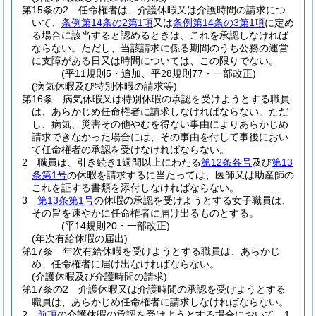
第15条の2
任命権者は、介護休暇又は介護時間の請求につ
いて、
条例第14条の2第1項
又は
条例第14条の3第1項
に定め
る場合に該当すると認めるときは、これを承認しなければ
ならない。
ただし、当該請求に係る期間のうち公務の運営
に支障がある日又は時間については、この限りでない。
(平11規則5・追加、平28規則77・一部改正)
(病気休暇及び特別休暇の請求等)
第16条
病気休暇又は特別休暇の承認を受けようとする職員
は、あらかじめ任命権者に請求しなければならない。
ただ
し、病気、災害その他やむを得ない事由によりあらかじめ
請求できなかった場合には、その事由を付して事後におい
て任命権者の承認を受けなければならない。
2
職員は、引き続き1週間以上にわたる
第12条各号
及び
第13
条第1号
の休暇を請求するに当たっては、医師又は助産師の
これを証する書類を添付しなければならない。
3
第13条第1号
の休暇の承認を受けようとする女子職員は、
その旨を速やかに任命権者に届け出るものとする。
(平14規則20・一部改正)
(年次有給休暇の届出)
第17条
年次有給休暇を受けようとする職員は、あらかじ
め、任命権者に届け出なければならない。
(介護休暇及び介護時間の請求)
第17条の2
介護休暇又は介護時間の承認を受けようとする
職員は、あらかじめ任命権者に請求しなければならない。
2
前項
の介護休暇の承認を受けようとする場合において、1