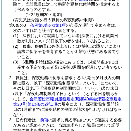
除き、当該職員に対して時間外勤務代休時間を指定するよ
う努めるものとする。
(平22規則20・追加)
(育児又は介護を行う職員の深夜勤務の制限)
第6条の3
条例第8条の3第1項
の市長が規則で定める者は、
次のいずれにも該当する者とする。
(1)
深夜において就業していない者
(深夜における就業日
数が1月について3日以下の者を含む。)
であること。
(2)
負傷、疾病又は身体上若しくは精神上の障がいにより
請求に係る子を養育することが困難な状態にある者でな
いこと。
(3)
6週間
(多胎妊娠の場合にあっては、14週間)
以内に出
産する予定である者又は産後8週間を経過しない者でない
こと。
2
職員は、深夜勤務の制限を請求する1の期間
(6月以内の期
間に限る。以下「深夜勤務制限期間」という。)
について、
その初日
(以下「深夜勤務制限開始日」という。)
及び末日
(以下「深夜勤務制限終了日」という。)
とする日を明らか
にして、
会津若松市職員服務規則
(昭和40年会津若松市規則
第20号)
第13条の2第1項
の規定により、深夜勤務制限開始
日の1月前までに深夜勤務の制限の請求を行わなければなら
ない。
3
任命権者は、
前項
の請求に係る事由について確認する必要
があると認めるときは、当該請求をした職員に対して証明
書類の提出を求めることができる。