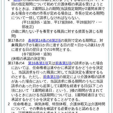
回の指定期間について初めて介護休暇の承認を受けようと
するときは、2週間以上の期間
(当該指定期間が2週間未満で
ある場合その他の市長が定める場合は、市長が定める期間)
について一括して請求しなければならない。
(平11規則5・追加、平17規則68、平28規則77・一
部改正)
(3歳に満たない子を養育する職員に対する措置を講じる期
間)
第17条の3
条例第14条の6第2項
の規則で定める期間は、対
象職員の子が1歳11か月に達する日の翌々日から2歳11か月
に達する日の翌日までの1年間とする。
(令7規則48・追加)
(休暇の承認の決定等)
第17条の4
第16条第1項
又は
前条第1項
の請求があった場合
においては、任命権者は速やかに承認するかどうかを決定
し、当該請求を行った職員に対して当該決定を通知するも
のとする。
ただし、
前条第1項
の規定により介護休暇の請求
があった場合において、当該請求に係る期間のうちに当該
請求のあった日から起算して1週間を経過する日
(以下この
項において「1週間経過日」という。)
後の期間が含まれて
いるときにおける当該期間については、1週間経過日までに
承認するかどうかを決定することができる。
2
任命権者は、病気休暇、特別休暇、介護休暇又は介護時間
について、その事由を確認する必要があると認めるとき