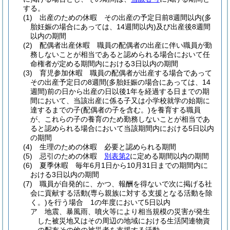
する。
(1)
出産のための休暇 その出産の予定日前8週間以内
(多
胎妊娠の場合にあっては、14週間以内)
及び出産後8週間
以内の期間
(2)
配偶者出産休暇 職員の配偶者の出産に伴い職員が勤
務しないことが相当であると認められる場合において任
命権者が定める期間内における3日以内の期間
(3)
育児参加休暇 職員の配偶者が出産する場合であって
その出産予定日の8週間
(多胎妊娠の場合にあっては、14
週間)
前の日から出産の日以後1年を経過する日までの期
間において、当該出産に係る子又は小学校就学の始期に
達するまでの子
(配偶者の子を含む。)
を養育する職員
が、これらの子の養育のため勤務しないことが相当であ
ると認められる場合において当該期間内における5日以内
の期間
(4)
生理のための休暇 必要と認められる期間
(5)
忌引のための休暇
別表第2
に定める期間以内の期間
(6)
夏季休暇 毎年6月1日から10月31日までの期間内に
おける3日以内の期間
(7)
職員が自発的に、かつ、報酬を得ないで次に掲げる社
会に貢献する活動
(専ら親族に対する支援となる活動を除
く。)
を行う場合 1の年度において5日以内
ア
地震、暴風雨、噴火等により相当規模の災害が発生
した被災地又はその周辺の地域における生活関連物資