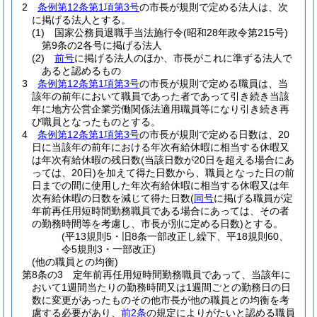
2
条例第12条第1項第3号
の市長が規則で定める法人は、次
に掲げる法人とする。
(1)
国家公務員退職手当法施行令
(昭和28年政令第215号)
第9条の2各号に掲げる法人
(2)
前号
に掲げる法人のほか、市長がこれに準ずる法人で
あると認めるもの
3
条例第12条第1項第3号
の市長が規則で定める職員は、当
該年の前年において職員であった者であって引き続き当該
年に地方公営企業労働関係法適用職員等になり引き続き再
び職員となったものとする。
4
条例第12条第1項第3号
の市長が規則で定める日数は、20
日に当該年の前年における年次有給休暇に相当する休暇又
は年次有給休暇の残日数
(当該日数が20日を超える場合にあ
っては、20日)
を加えて得た日数から、職員となった日の前
日までの間に使用した年次有給休暇に相当する休暇又は年
次有給休暇の日数を減じて得た日数
(
同号
に掲げる職員が定
年前再任用短時間勤務職員である場合にあっては、その者
の勤務時間等を考慮し、市長が別に定める日数)
とする。
(平13規則5・旧8条一部改正し繰下、平18規則60、
令5規則3・一部改正)
(他の職員との均衡)
第8条の3
定年前再任用短時間勤務職員であって、当該年に
おいて1週間当たりの勤務時間又は1週間ごとの勤務日の日
数に変更があったものその他市長が他の職員との均衡を考
慮する必要があり、
前2条
の規定によりがたいと認める職員