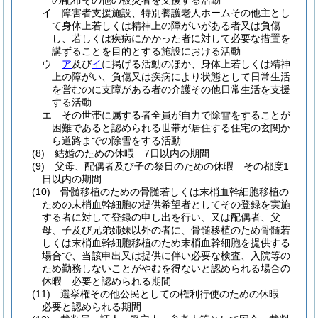
の配布その他の被災者を支援する活動
イ
障害者支援施設、特別養護老人ホームその他主とし
て身体上若しくは精神上の障がいがある者又は負傷
し、若しくは疾病にかかった者に対して必要な措置を
講ずることを目的とする施設における活動
ウ
ア
及び
イ
に掲げる活動のほか、身体上若しくは精神
上の障がい、負傷又は疾病により状態として日常生活
を営むのに支障がある者の介護その他日常生活を支援
する活動
エ
その世帯に属する者全員が自力で除雪をすることが
困難であると認められる世帯が居住する住宅の玄関か
ら道路までの除雪をする活動
(8)
結婚のための休暇 7日以内の期間
(9)
父母、配偶者及び子の祭日のための休暇 その都度1
日以内の期間
(10)
骨髄移植のための骨髄若しくは末梢血幹細胞移植の
ための末梢血幹細胞の提供希望者としてその登録を実施
する者に対して登録の申し出を行い、又は配偶者、父
母、子及び兄弟姉妹以外の者に、骨髄移植のため骨髄若
しくは末梢血幹細胞移植のため末梢血幹細胞を提供する
場合で、当該申出又は提供に伴い必要な検査、入院等の
ため勤務しないことがやむを得ないと認められる場合の
休暇 必要と認められる期間
(11)
選挙権その他公民としての権利行使のための休暇
必要と認められる期間