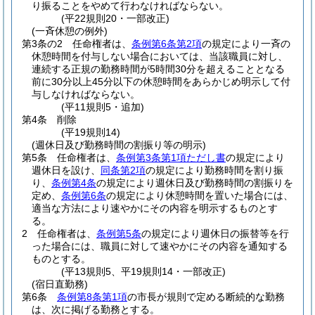
り振ることをやめて行わなければならない。
(平22規則20・一部改正)
(一斉休憩の例外)
第3条の2
任命権者は、
条例第6条第2項
の規定により一斉の
休憩時間を付与しない場合においては、当該職員に対し、
連続する正規の勤務時間が5時間30分を超えることとなる
前に30分以上45分以下の休憩時間をあらかじめ明示して付
与しなければならない。
(平11規則5・追加)
第4条
削除
(平19規則14)
(週休日及び勤務時間の割振り等の明示)
第5条
任命権者は、
条例第3条第1項ただし書
の規定により
週休日を設け、
同条第2項
の規定により勤務時間を割り振
り、
条例第4条
の規定により週休日及び勤務時間の割振りを
定め、
条例第6条
の規定により休憩時間を置いた場合には、
適当な方法により速やかにその内容を明示するものとす
る。
2
任命権者は、
条例第5条
の規定により週休日の振替等を行
った場合には、職員に対して速やかにその内容を通知する
ものとする。
(平13規則5、平19規則14・一部改正)
(宿日直勤務)
第6条
条例第8条第1項
の市長が規則で定める断続的な勤務
は、次に掲げる勤務とする。