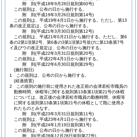
附
則
(平成18年9月28日
規則第60号)
この規則は、公布の日から施行する。
附
則
(平成19年3月26日
規則第14号)
この規則は、平成19年4月1日から施行する。
ただし、第13
条の改正規定は、公布の日から施行する。
附
則
(平成21年3月30日
規則第12号)
この規則は、平成21年5月21日から施行する。
ただし、第6
条の2第1項第2号、第6条の3第1項第2号並びに第13条第7号
イ及びウの改正規定は、公布の日から施行する。
附
則
(平成22年3月31日
規則第20号)
この規則は、平成22年4月1日から施行する。
附
則
(平成22年6月30日
規則第29号)
(施行期日)
1
この規則は、公布の日から施行する。
(経過措置)
2
この規則の施行前に使用された改正前の会津若松市職員の
勤務時間、休暇等に関する規則第13条第1項第21号の休暇
については、改正後の会津若松市職員の勤務時間、休暇等
に関する規則第13条第1項第21号の休暇として既に使用さ
れたものとみなす。
附
則
(平成23年3月31日
規則第11号)
この規則は、平成23年4月1日から施行する。
附
則
(平成24年1月19日
規則第1号)
この規則は、公布の日から施行する。
附
則
(平成28年12月28日
規則第77号)