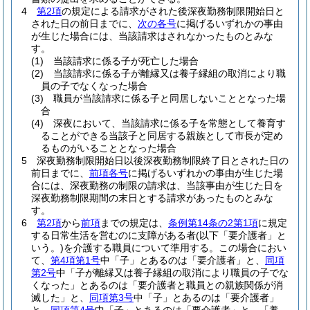
4
第2項
の規定による請求がされた後深夜勤務制限開始日と
された日の前日までに、
次の各号
に掲げるいずれかの事由
が生じた場合には、当該請求はされなかったものとみな
す。
(1)
当該請求に係る子が死亡した場合
(2)
当該請求に係る子が離縁又は養子縁組の取消により職
員の子でなくなった場合
(3)
職員が当該請求に係る子と同居しないこととなった場
合
(4)
深夜において、当該請求に係る子を常態として養育す
ることができる当該子と同居する親族として市長が定め
るものがいることとなった場合
5
深夜勤務制限開始日以後深夜勤務制限終了日とされた日の
前日までに、
前項各号
に掲げるいずれかの事由が生じた場
合には、深夜勤務の制限の請求は、当該事由が生じた日を
深夜勤務制限期間の末日とする請求があったものとみな
す。
6
第2項
から
前項
までの規定は、
条例第14条の2第1項
に規定
する日常生活を営むのに支障がある者
(以下「要介護者」と
いう。)
を介護する職員について準用する。
この場合におい
て、
第4項第1号
中「子」とあるのは「要介護者」と、
同項
第2号
中「子が離縁又は養子縁組の取消により職員の子でな
くなった」とあるのは「要介護者と職員との親族関係が消
滅した」と、
同項第3号
中「子」とあるのは「要介護者」