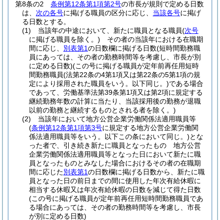
第8条の2
条例第12条第1項第2号
の市長が規則で定める日数
は、
次の各号
に掲げる職員の区分に応じ、
当該各号
に掲げ
る日数とする。
(1)
当該年の中途において、新たに職員となる職員
(
次号
に掲げる職員を除く。)
その者の当該年における在職期
間に応じ、
別表第1
の日数欄に掲げる日数
(短時間勤務職
員にあっては、その者の勤務時間等を考慮し、市長が別
に定める日数)
(この号に掲げる職員が定年前再任用短時
間勤務職員
(法第22条の4第1項又は第22条の5第1項の規
定により採用された職員をいう。以下同じ。)
である場合
であって、労働基準法第39条第1項又は第2項に規定する
継続勤務年数の計算に当たり、当該採用後の勤務が退職
以前の勤務と継続するものとされる者を除く。)
(2)
当該年において地方公営企業労働関係法適用職員等
(
条例第12条第1項第3号
に規定する地方公営企業労働関
係法適用職員等をいう。以下この条において同じ。)
とな
った者で、引き続き新たに職員となったもの 地方公営
企業労働関係法適用職員等となった日において新たに職
員となったものとみなした場合におけるその者の在職期
間に応じた
別表第1
の日数欄に掲げる日数から、新たに職
員となった日の前日までの間に使用した年次有給休暇に
相当する休暇又は年次有給休暇の日数を減じて得た日数
(この号に掲げる職員が定年前再任用短時間勤務職員であ
る場合にあっては、その者の勤務時間等を考慮し、市長
が別に定める日数)