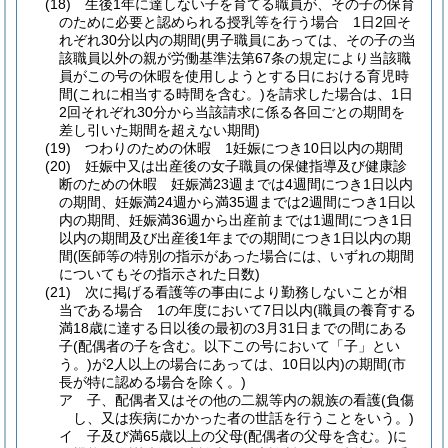
(18)
生後1年に達しない子を育てる職員が、その子の保育
のために必要と認められる授乳等を行う場合 1日2回そ
れぞれ30分以内の期間
(男子職員にあっては、その子の当
該職員以外の親が労働基準法第67条の規定により当該職
員がこの号の休暇を使用しようとする日における育児時
間
(これに相当する時間を含む。)
を請求した場合は、1日
2回それぞれ30分から当該請求に係る各回ごとの期間を
差し引いた期間を超えない期間)
(19)
つわりのための休暇 1妊娠につき10日以内の期間
(20)
妊娠中又は出産後の女子職員の保健指導及び健康診
断のための休暇 妊娠満23週までは4週間につき1日以内
の期間、妊娠満24週から満35週までは2週間につき1日以
内の期間、妊娠満36週から出産前までは1週間につき1日
以内の期間及び出産後1年までの期間につき1日以内の期
間
(医師等の特別の指示があった場合には、いずれの期間
についてもその指示された日数)
(21)
次に掲げる看護等の事由により勤務しないことが相
当である場合 1の年度において7日以内
(職員の養育する
満18歳に達する日以後の最初の3月31日までの間にある
子
(配偶者の子を含む。以下この号において「子」とい
う。)
が2人以上の場合にあっては、10日以内)
の期間
(市
長が特に認める場合を除く。)
ア
子、配偶者又はその他の二親等内の親族の看護
(負傷
し、又は疾病にかかった者の世話を行うことをいう。)
イ
子及び満65歳以上の父母
(配偶者の父母を含む。)
に