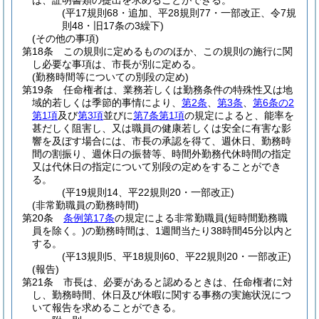
は、証明書類の提出を求めることができる。
(平17規則68・追加、平28規則77・一部改正、令7規
則48・旧17条の3繰下)
(その他の事項)
第18条
この規則に定めるもののほか、この規則の施行に関
し必要な事項は、市長が別に定める。
(勤務時間等についての別段の定め)
第19条
任命権者は、業務若しくは勤務条件の特殊性又は地
域的若しくは季節的事情により、
第2条
、
第3条
、
第6条の2
第1項
及び
第3項
並びに
第7条第1項
の規定によると、能率を
甚だしく阻害し、又は職員の健康若しくは安全に有害な影
響を及ぼす場合には、市長の承認を得て、週休日、勤務時
間の割振り、週休日の振替等、時間外勤務代休時間の指定
又は代休日の指定について別段の定めをすることができ
る。
(平19規則14、平22規則20・一部改正)
(非常勤職員の勤務時間)
第20条
条例第17条
の規定による非常勤職員
(短時間勤務職
員を除く。)
の勤務時間は、1週間当たり38時間45分以内と
する。
(平13規則5、平18規則60、平22規則20・一部改正)
(報告)
第21条
市長は、必要があると認めるときは、任命権者に対
し、勤務時間、休日及び休暇に関する事務の実施状況につ
いて報告を求めることができる。