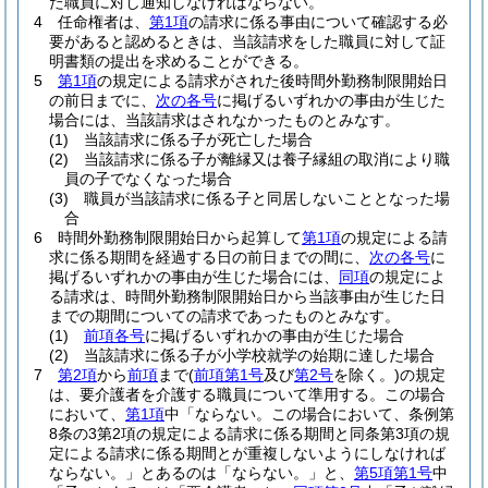
た職員に対し通知しなければならない。
4
任命権者は、
第1項
の請求に係る事由について確認する必
要があると認めるときは、当該請求をした職員に対して証
明書類の提出を求めることができる。
5
第1項
の規定による請求がされた後時間外勤務制限開始日
の前日までに、
次の各号
に掲げるいずれかの事由が生じた
場合には、当該請求はされなかったものとみなす。
(1)
当該請求に係る子が死亡した場合
(2)
当該請求に係る子が離縁又は養子縁組の取消により職
員の子でなくなった場合
(3)
職員が当該請求に係る子と同居しないこととなった場
合
6
時間外勤務制限開始日から起算して
第1項
の規定による請
求に係る期間を経過する日の前日までの間に、
次の各号
に
掲げるいずれかの事由が生じた場合には、
同項
の規定によ
る請求は、時間外勤務制限開始日から当該事由が生じた日
までの期間についての請求であったものとみなす。
(1)
前項各号
に掲げるいずれかの事由が生じた場合
(2)
当該請求に係る子が小学校就学の始期に達した場合
7
第2項
から
前項
まで
(
前項第1号
及び
第2号
を除く。)
の規定
は、要介護者を介護する職員について準用する。
この場合
において、
第1項
中「ならない。この場合において、条例第
8条の3第2項の規定による請求に係る期間と同条第3項の規
定による請求に係る期間とが重複しないようにしなければ
ならない。」とあるのは「ならない。」と、
第5項第1号
中