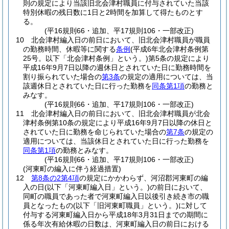
則の規定により当該旧北会津村職員に付与されていた当該
特別休暇の残日数に1日と2時間を加算して得たものとす
る。
(平16規則66・追加、平17規則106・一部改正)
10
北会津村編入日の前日において、旧北会津村職員が職員
の勤務時間、休暇等に関する
条例
(平成6年北会津村条例第
25号。以下「北会津村条例」という。)
第5条の規定により
平成16年9月7日以降の週休日とされていた日に勤務時間を
割り振られていた場合の
第3条
の規定の適用については、当
該週休日とされていた日に行った勤務を
同条第1項
の勤務と
みなす。
(平16規則66・追加、平17規則106・一部改正)
11
北会津村編入日の前日において、旧北会津村職員が北会
津村条例第10条の規定により平成16年9月7日以降の休日と
されていた日に勤務を命じられていた場合の
第7条
の規定の
適用については、当該休日とされていた日に行った勤務を
同条第1項
の勤務とみなす。
(平16規則66・追加、平17規則106・一部改正)
(河東町の編入に伴う経過措置)
12
第8条の2第4項
の規定にかかわらず、河沼郡河東町の編
入の日
(以下「河東町編入日」という。)
の前日において、
同町の職員であった者で河東町編入日以後引き続き市の職
員となったもの
(以下「旧河東町職員」という。)
に対して
付与する河東町編入日から平成18年3月31日までの期間に
係る年次有給休暇の日数は、河東町編入日の前日における