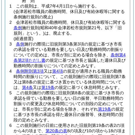
附
則
1
この規則は、平成7年4月1日から施行する。
(会津若松市職員の勤務時間、休日及び有給休暇等に関する
条例施行規則の廃止)
2
会津若松市職員の勤務時間、休日及び有給休暇等に関する
条例
施行規則
(昭和40年会津若松市規則第21号。以下「旧
規則」という。)
は、廃止する。
(経過措置)
3
条例
施行の際現に旧規則第3条第3項の規定に基づき市長
の承認を得ている勤務を要しない日及び勤務時間の割振り
についての定めは、市長が別に定める場合を除き、
条例第4
条第2項ただし書
の規定に基づき市長と協議した週休日及び
勤務時間の割振りについての定めとみなす。
4
条例附則第3項
又は
第4項
の規定が適用される職員の勤務
時間の割振りについて、この規則施行の際現に旧規則第7条
又は第8条の規定に基づき置かれている休息時間について
は、
第4条
又は
第19条
の規定に基づく休息時間とみなす。
5
この規則施行の際現に旧規則第8条の規定に基づき市長の
承認を得ている勤務を要しない日の振替、半日勤務時間の
割振りの変更及び休息時間についての別段の定めについて
は、市長が別に定める場合を除き、それぞれ
第19条
の規定
に基づき市長の承認を得た週休日の振替等、休息時間の別
段の定めとみなす。
6
この規則施行の日前に使用された旧規則第19条の表2の項
から4の項まで、
第20条の表
8の項及び10の項から18の項ま