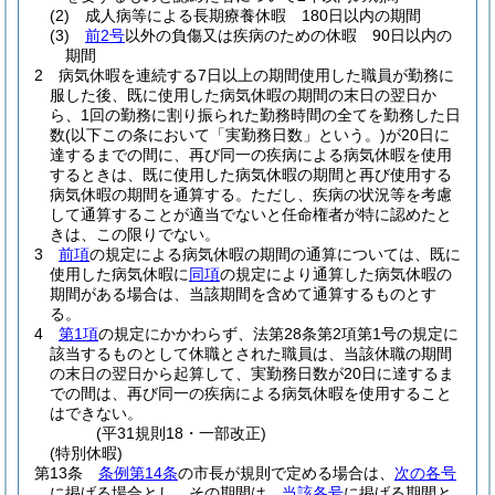
(2)
成人病等による長期療養休暇 180日以内の期間
(3)
前2号
以外の負傷又は疾病のための休暇 90日以内の
期間
2
病気休暇を連続する7日以上の期間使用した職員が勤務に
服した後、既に使用した病気休暇の期間の末日の翌日か
ら、1回の勤務に割り振られた勤務時間の全てを勤務した日
数
(以下この条において「実勤務日数」という。)
が20日に
達するまでの間に、再び同一の疾病による病気休暇を使用
するときは、既に使用した病気休暇の期間と再び使用する
病気休暇の期間を通算する。
ただし、疾病の状況等を考慮
して通算することが適当でないと任命権者が特に認めたと
きは、この限りでない。
3
前項
の規定による病気休暇の期間の通算については、既に
使用した病気休暇に
同項
の規定により通算した病気休暇の
期間がある場合は、当該期間を含めて通算するものとす
る。
4
第1項
の規定にかかわらず、法第28条第2項第1号の規定に
該当するものとして休職とされた職員は、当該休職の期間
の末日の翌日から起算して、実勤務日数が20日に達するま
での間は、再び同一の疾病による病気休暇を使用すること
はできない。
(平31規則18・一部改正)
(特別休暇)
第13条
条例第14条
の市長が規則で定める場合は、
次の各号
に掲げる場合とし、その期間は、
当該各号
に掲げる期間と