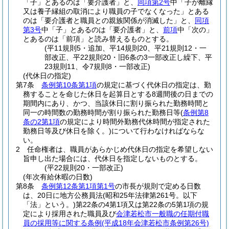
「子」とあるのは「要介護者」と、
同項第2号
中「子が離縁
又は養子縁組の取消により職員の子でなくなった」とある
のは「要介護者と職員との親族関係が消滅した」と、
同項
第3号
中「子」とあるのは「要介護者」と、
前項
中「次の」
とあるのは「前項」と読み替えるものとする。
(平11規則5・追加、平14規則20、平21規則12・一
部改正、平22規則20・旧6条の3一部改正し繰下、平
23規則11、令7規則8・一部改正)
(代休日の指定)
第7条
条例第10条第1項
の規定に基づく代休日の指定は、勤
務することを命じた休日を起算日とする8週間後の日までの
期間内にあり、かつ、当該休日に割り振られた勤務時間と
同一の時間数の勤務時間が割り振られた勤務日等
(
条例第8
条の2第1項
の規定により時間外勤務代休時間が指定された
勤務日等及び休日を除く。)
について行わなければならな
い。
2
任命権者は、職員があらかじめ代休日の指定を希望しない
旨申し出た場合には、代休日を指定しないものとする。
(平22規則20・一部改正)
(年次有給休暇の日数)
第8条
条例第12条第1項第1号
の市長が規則で定める日数
は、20日に地方公務員法
(昭和25年法律第261号。以下
「法」という。)
第22条の4第1項又は第22条の5第1項の規
定により採用された職員及び
会津若松市一般職の任期付職
員の採用等に関する条例
(平成18年会津若松市条例第26号)