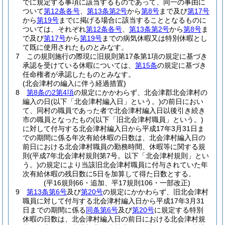
でに規定する事項に該当するものであって、同一の事由に
ついて
第12条各号
、
第13条第2号
から
第8号
まで及び
第17号
から
第19号
までに掲げる場合に該当することとなるものに
ついては、それぞれ
第12条各号
、
第13条第2号
から
第8号
ま
で及び
第17号
から
第19号
までの病気休暇又は特別休暇とし
て既に使用されたものとみなす。
7
この規則施行の際現に旧規則第17条第1項の規定に基づき
承認を受けている休暇については、
第15条
の規定に基づき
任命権者が承認したものとみなす。
(北会津村の編入に伴う経過措置)
8
第8条の2第4項
の規定にかかわらず、北会津郡北会津村の
編入の日
(以下「北会津村編入日」という。)
の前日におい
て、同村の職員であった者で北会津村編入日以後引き続き
市の職員となったもの
(以下「旧北会津村職員」という。)
に対して付与する北会津村編入日から平成17年3月31日ま
での期間に係る年次有給休暇の日数は、北会津村編入日の
前日における北会津村職員の勤務時間、休暇等に関する規
則
(平成7年北会津村規則第7号。以下「北会津村規則」とい
う。)
の規定により当該旧北会津村職員に付与されていた年
次有給休暇の残日数に5日を加算して得た日数とする。
(平16規則66・追加、平17規則106・一部改正)
9
第13条第6号
及び
第20号
の規定にかかわらず、旧北会津村
職員に対して付与する北会津村編入日から平成17年3月31
日までの期間に係る
同条第6号
及び
第20号
に規定する特別
休暇の日数は、北会津村編入日の前日における北会津村規