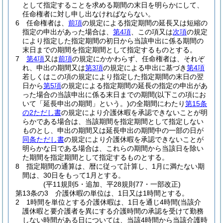
として指定することを求める期間の末日を明らかにして、
任命権者に対し申し出なければならない。
6
任命権者は、
前項
の規定による指定期間の延長又は短縮の
指定の申出があった場合は、
第4項
、この項又は
次項
の規定
により指定した指定期間の初日から当該申出に係る期間の
末日までの期間を指定期間として指定するものとする。
7
第4項
又は
前項
の規定にかかわらず、任命権者は、それぞ
れ、申出の期間又は
第3項
の規定による申出に基づき
第4項
若しくはこの項の規定により指定した指定期間の末日の翌
日から
第5項
の規定による指定期間の延長の指定の申出があ
った場合の当該申出に係る末日までの期間
(以下この項にお
いて「延長申出の期間」という。)
の全期間にわたり
第15条
の2ただし書
の規定により介護休暇を承認できないことが明
らかである場合は、当該期間を指定期間として指定しない
ものとし、申出の期間又は延長申出の期間中の一部の日が
同条ただし書
の規定により介護休暇を承認できないことが
明らかな日である場合は、これらの期間から当該日を除い
た期間を指定期間として指定するものとする。
8
指定期間の通算は、暦に従って計算し、1月に満たない期
間は、30日をもって1月とする。
(平11規則5・追加、平28規則77・一部改正)
第13条の3
介護休暇の単位は、1日又は1時間とする。
2
1時間を単位とする介護休暇は、1日を通じ4時間
(当該介
護休暇と要介護者を異にする介護時間の承認を受けて勤務
しない時間がある日については、当該4時間から当該介護時