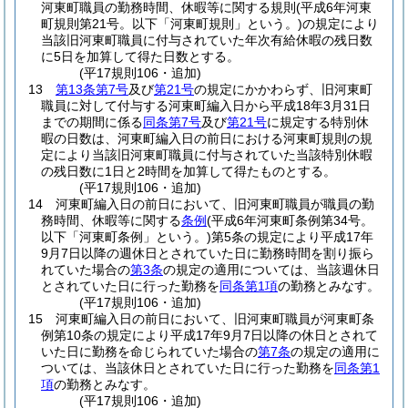
河東町職員の勤務時間、休暇等に関する規則
(平成6年河東
町規則第21号。以下「河東町規則」という。)
の規定により
当該旧河東町職員に付与されていた年次有給休暇の残日数
に5日を加算して得た日数とする。
(平17規則106・追加)
13
第13条第7号
及び
第21号
の規定にかかわらず、旧河東町
職員に対して付与する河東町編入日から平成18年3月31日
までの期間に係る
同条第7号
及び
第21号
に規定する特別休
暇の日数は、河東町編入日の前日における河東町規則の規
定により当該旧河東町職員に付与されていた当該特別休暇
の残日数に1日と2時間を加算して得たものとする。
(平17規則106・追加)
14
河東町編入日の前日において、旧河東町職員が職員の勤
務時間、休暇等に関する
条例
(平成6年河東町条例第34号。
以下「河東町条例」という。)
第5条の規定により平成17年
9月7日以降の週休日とされていた日に勤務時間を割り振ら
れていた場合の
第3条
の規定の適用については、当該週休日
とされていた日に行った勤務を
同条第1項
の勤務とみなす。
(平17規則106・追加)
15
河東町編入日の前日において、旧河東町職員が河東町条
例第10条の規定により平成17年9月7日以降の休日とされて
いた日に勤務を命じられていた場合の
第7条
の規定の適用に
ついては、当該休日とされていた日に行った勤務を
同条第1
項
の勤務とみなす。
(平17規則106・追加)