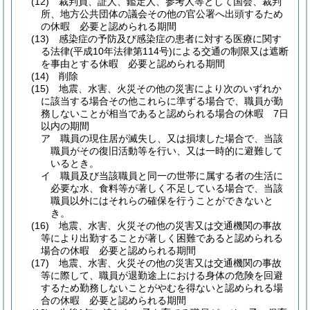
(12)
裁判員、証人、鑑定人、参考人等として国会、裁判
所、地方公共団体の議会その他の官公署へ出頭するため
の休暇 必要と認められる期間
(13)
感染症の予防及び感染症の患者に対する医療に関す
る法律
(平成10年法律第114号)
による交通の制限又は遮断
を事由とする休暇 必要と認められる期間
(14)
削除
(15)
地震、水害、火災その他の災害により次のいずれか
に該当する場合その他これらに準ずる場合で、職員が勤
務しないことが相当であると認められる場合の休暇 7日
以内の期間
ア
職員の現住居が滅失し、又は損壊した場合で、当該
職員がその復旧活動等を行い、又は一時的に避難して
いるとき。
イ
職員及び当該職員と同一の世帯に属する者の生活に
必要な水、食料等が著しく不足している場合で、当該
職員以外にはそれらの確保を行うことができないと
き。
(16)
地震、水害、火災その他の災害又は交通機関の事故
等により出勤することが著しく困難であると認められる
場合の休暇 必要と認められる期間
(17)
地震、水害、火災その他の災害又は交通機関の事故
等に際して、職員が退勤途上における身体の危険を回避
するため勤務しないことがやむを得ないと認められる場
合の休暇 必要と認められる期間