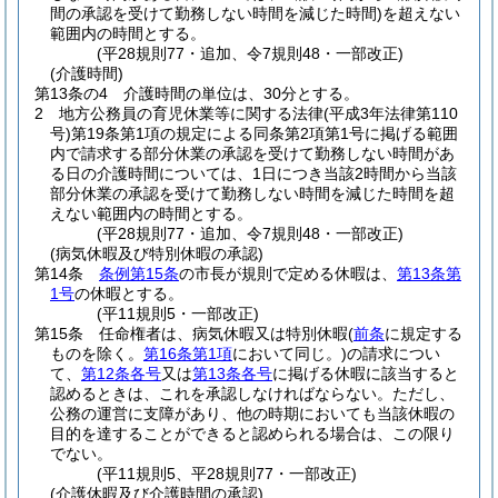
間の承認を受けて勤務しない時間を減じた時間)
を超えない
範囲内の時間とする。
(平28規則77・追加、令7規則48・一部改正)
(介護時間)
第13条の4
介護時間の単位は、30分とする。
2
地方公務員の育児休業等に関する法律
(平成3年法律第110
号)
第19条第1項の規定による同条第2項第1号に掲げる範囲
内で請求する部分休業の承認を受けて勤務しない時間があ
る日の介護時間については、1日につき当該2時間から当該
部分休業の承認を受けて勤務しない時間を減じた時間を超
えない範囲内の時間とする。
(平28規則77・追加、令7規則48・一部改正)
(病気休暇及び特別休暇の承認)
第14条
条例第15条
の市長が規則で定める休暇は、
第13条第
1号
の休暇とする。
(平11規則5・一部改正)
第15条
任命権者は、病気休暇又は特別休暇
(
前条
に規定する
ものを除く。
第16条第1項
において同じ。)
の請求につい
て、
第12条各号
又は
第13条各号
に掲げる休暇に該当すると
認めるときは、これを承認しなければならない。
ただし、
公務の運営に支障があり、他の時期においても当該休暇の
目的を達することができると認められる場合は、この限り
でない。
(平11規則5、平28規則77・一部改正)
(介護休暇及び介護時間の承認)