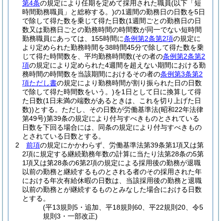
第4条
の規定により任期を定めて採用された職員
(以下「短
時間勤務職員」と総称する。)
の1週間の勤務日の日数を5日
で除して得た数を乗じて得た日数
(1週間ごとの勤務日の日
数又は勤務日ごとの勤務時間の時間数が同一でない短時間
勤務職員にあっては、155時間に
条例第2条第2項
の規定に
より定められた勤務時間を38時間45分で除して得た数を乗
じて得た時間数を、平均勤務時間数
(その者の
条例第2条第2
項
の規定により定められた4週間を超えない期間における勤
務時間の時間数を当該期間におけるその者の
条例第3条第2
項ただし書
の規定により勤務時間が割り振られた日の日数
で除して得た時間数をいう。)
を1日として日に換算して得
た日数
(1日未満の端数があるときは、これを切り上げた日
数)
)
とする。
ただし、その日数が労働基準法
(昭和22年法律
第49号)
第39条の規定により付与すべきものとされている
日数を下回る場合には、同条の規定により付与すべきもの
とされている日数とする。
2
前項
の規定にかかわらず、労働基準法第39条第1項又は第
2項に規定する継続勤務年数の計算に当たり法第28条の5第
1項又は第28条の6第2項の規定による採用後の勤務が退職
以前の勤務と継続するものとされる者のその採用された年
における年次有給休暇の日数は、当該採用後の勤務と退職
以前の勤務とが継続するものとみなした場合における日数
とする。
(平13規則5・追加、平18規則60、平22規則20、令5
規則3・一部改正)