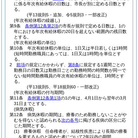
に係る年次有給休暇の日数は、市長が別に定める日数とす
る。
(平13規則5・追加、令5規則3・一部改正)
(年次有給休暇の繰越し)
第9条
条例第12条第2項
の市長が規則で定める日数は、1の
年における年次有給休暇の20日を超えない範囲内の残日数
とする。
(年次有給休暇の単位)
第10条
年次有給休暇の単位は、1日又は半日若しくは1時間
(短時間勤務職員にあっては、1日又は1時間)
を単位とす
る。
2
前項
の規定にかかわらず、
第8条
に規定する1週間ごとの
勤務日の日数又は勤務日ごとの勤務時間の時間数が同一で
ない短時間勤務職員の年次有給休暇の単位は、1時間とす
る。
(平13規則5、平18規則60・一部改正)
(年次有給休暇の付与期間)
第11条
条例第12条第1項
の1の年は、4月1日から翌年の3月
31日までとする。
(病気休暇)
第12条
病気休暇の期間は、療養のため勤務しないことがや
むを得ないと認められる
次の各号
に掲げる疾病の区分に応
じた期間とする。
(1)
療養休暇 任命権者が、結核性疾患により長期の療養
を要するものと認めた者について2年以内の期間