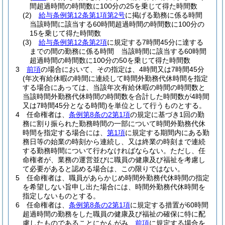
間超過時間の時間数に100分の25を乗じて得た時間数
(2)
給与条例第12条第1項第2号
に掲げる勤務に係る時間
当該時間に該当する60時間超過時間の時間数に100分の
15を乗じて得た時間数
(3)
給与条例第12条第2項
に規定する7時間45分に達する
までの間の勤務に係る時間 当該時間に該当する60時間
超過時間の時間数に100分の50を乗じて得た時間数
3
前項
の場合において、その指定は、4時間又は7時間45分
(年次有給休暇の時間に連続して時間外勤務代休時間を指定
する場合にあっては、当該年次有給休暇の時間の時間数と
当該時間外勤務代休時間の時間数を合計した時間数が4時間
又は7時間45分となる時間)
を単位として行うものとする。
4
任命権者は、
条例第8条の2第1項
の規定に基づき1回の勤
務に割り振られた勤務時間の一部について時間外勤務代休
時間を指定する場合には、
第1項
に規定する期間内にある勤
務日等の始業の時刻から連続し、又は終業の時刻まで連続
する勤務時間について行わなければならない。
ただし、任
命権者が、業務の運営並びに職員の健康及び福祉を考慮し
て必要があると認める場合は、この限りではない。
5
任命権者は、職員があらかじめ時間外勤務代休時間の指定
を希望しない旨申し出た場合には、時間外勤務代休時間を
指定しないものとする。
6
任命権者は、
条例第8条の2第1項
に規定する措置が60時間
超過時間の勤務をした職員の健康及び福祉の確保に特に配
慮したものであることにかんがみ、
前項
に規定する場合を