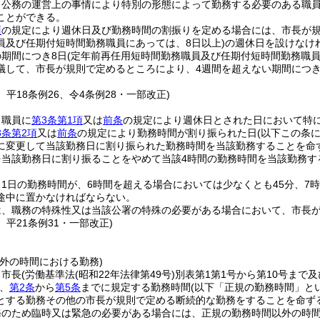
、公務の運営上の事情により特別の形態によって勤務する必要のある職
ことができる。
項
の規定により週休日及び勤務時間の割振りを定める場合には、市長が規
員及び任期付短時間勤務職員にあっては、8日以上)
の週休日を設けなけ
の期間につき8日
(定年前再任用短時間勤務職員及び任期付短時間勤務職員
議して、市長が規則で定めるところにより、4週間を超えない期間につき
4、平18条例26、令4条例28・一部改正)
、職員に
第3条第1項
又は
前条
の規定により週休日とされた日において特
3条第2項
又は
前条
の規定により勤務時間が割り振られた日
(以下この条
に変更して当該勤務日に割り振られた勤務時間を当該勤務することを命
を当該勤務日に割り振ることをやめて当該4時間の勤務時間を当該勤務
1日の勤務時間が、6時間を超える場合においては少なくとも45分、7
途中に置かなければならない。
は、職務の特殊性又は当該公署の特殊の必要がある場合において、市長
6、平21条例31・一部改正)
)
外の時間における勤務)
、市長
(労働基準法
(昭和22年法律第49号)
別表第1第1号から第10号まで
、
第2条
から
第5条
までに規定する勤務時間
(以下「正規の勤務時間」と
とする勤務その他の市長が規則で定める断続的な勤務をすることを命ず
務のため臨時又は緊急の必要がある場合には、正規の勤務時間以外の時