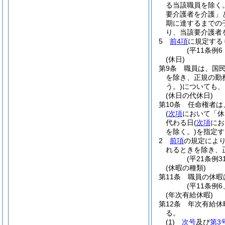
る当該職員を除く。
要介護者を介護」
期に達するまでの
り、当該要介護者
5
前4項
に規定する
(平11条例
(休日)
第9条
職員は、国
を除き、正規の勤
う。)
についても、
(休日の代休日)
第10条
任命権者は
(
次項
において「休
代わる日
(
次項
にお
を除く。)
を指定す
2
前項
の規定によ
れるときを除き、
(平21条例
(休暇の種類)
第11条
職員の休暇
(平11条例
(年次有給休暇)
第12条
年次有給休
る。
(1)
次号
及び
第3