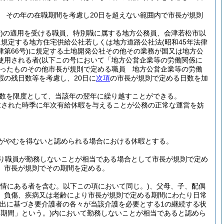
 その年の在職期間を考慮し20日を超えない範囲内で市長が規則
)
の適用を受ける職員、特別職に属する地方公務員、会津若松市以
に規定する地方住宅供給公社若しくは地方道路公社法
(昭和45年法律
律第66号)
に規定する土地開発公社その他その業務が国又は地方公
使用される者
(以下この号において「地方公営企業等の労働関係に
ったものその他市長が規則で定める職員 地方公営企業等の労働
の残日数等を考慮し、20日に
次項
の市長が規則で定める日数を加
数を限度として、当該年の翌年に繰り越すことができる。
求された時季に年次有給休暇を与えることが公務の正常な運営を妨
がやむを得ないと認められる場合における休暇とする。
り職員が勤務しないことが相当である場合として市長が規則で定め
、市長が規則でその期間を定める。
事情にある者を含む。以下この項において同じ。)
、父母、子、配偶
、負傷、疾病又は老齢により市長が規則で定める期間にわたり日常
出に基づき要介護者の各々が当該介護を必要とする1の継続する状
定期間」という。)
内において勤務しないことが相当であると認めら