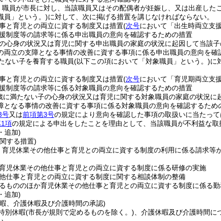
、職員が市長に対し、当該職員又はその配偶者が妊娠し、又は出産した
職員」という。)
に対して、次に掲げる措置を講じなければならない。
事と育児との両立に資する制度又は措置
(
次号
において「出生時両立支援
援制度等の請求等に係る申出職員の意向を確認するための措置
の心身の状況又は育児に関する申出職員の家庭の状況に起因して当該子
の両立の支障となる事情の改善に資する事項に係る申出職員の意向を確
たない子を養育する職員
(以下この項において「対象職員」という。)
に
事と育児との両立に資する制度又は措置
(
次号
において「育児期両立支援
援制度等の請求等に係る対象職員の意向を確認するための措置
歳に満たない子の心身の状況又は育児に関する対象職員の家庭の状況に
障となる事情の改善に資する事項に係る対象職員の意向を確認するため
3号
又は
前項第3号
の規定により意向を確認した事項の取扱いに当たって
1項
の規定による申出をしたことを理由として、当該職員が不利益な取
・追加)
関する措置)
、育児休業その他仕事と育児との両立に資する制度の利用に係る請求等
育児休業その他仕事と育児との両立に資する制度に係る研修の実施
他仕事と育児との両立に資する制度に関する相談体制の整備
るもののほか育児休業その他仕事と育児との両立に資する制度に係る勤
・追加)
休暇、介護休暇及び介護時間の承認)
特別休暇
(市長が規則で定めるものを除く。)
、介護休暇及び介護時間に