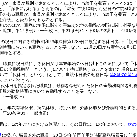
)
が、市長が規則で定めるところにより、当該子を養育」とあるのは「
と、「深夜における」とあるのは「深夜
(午後10時から翌日の午前5時ま
子のある職員が、市長が規則で定めるところにより、当該子を養育」と
を介護」と読み替えるものとする。
もののほか、勤務の制限に関する手続その他の勤務の制限に関し必要な
6・追加、平14条例7・一部改正、平21条例31・旧8条の2繰下、平23条例
民の祝日に関する法律
(昭和23年法律第178号)
に規定する休日
(以下「祝
務時間においても勤務することを要しない。
12月29日から翌年の1月3
同様とする。
、職員に祝日法による休日又は年末年始の休日
(以下この項において「休
日の全勤務時間」という。)
について特に勤務することを命じた場合に
いて「代休日」という。)
として、当該休日後の勤務日等
(
第8条の2第1
ることができる。
り代休日を指定された職員は、勤務を命ぜられた休日の全勤務時間を勤
正規の勤務時間においても勤務することを要しない。
31・一部改正)
は、年次有給休暇、病気休暇、特別休暇、介護休暇及び介護時間とする
6、平28条例33・一部改正)
暇は、1の年ごとにおける休暇とし、その日数は、1の年において、
次の
号
に掲げる職員以外の職員 20日
(定年前再任用短時間勤務職員及び任