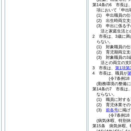
第14条の6
市長は
項において「申出
(1)
申出職員の仕
(2)
出生時両立支
(3)
申出に係る子
活と家庭生活と
2
市長は、3歳に満
らない。
(1)
対象職員の仕
(2)
育児期両立支
(3)
対象職員の3
活との両立の支
3
市長は、
第1項第
4
市長は、職員が
第
(令7条例18
(勤務環境の整備に
第14条の7
市長は
ならない。
(1)
職員に対する
(2)
育児休業その
(3)
前各号
に掲げ
(令7条例18
(病気休暇、特別
第15条
病気休暇、