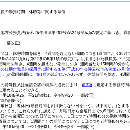
職員の勤務時間、休暇等に関する条例
、地方公務員法
(昭和25年法律第261号)
第24条第5項の規定に基づき、
8・一部改正)
間は、休憩時間を除き、4週間を超えない期間につき1週間当たり38時間
2条の4第1項又は第22条の5第1項の規定により採用された職員
(以下「
憩時間を除き、4週間を超えない期間につき1週間当たり15時間30分か
職の任期付職員の採用等に関する条例
(平成18年会津若松市条例第26号)
第
う。)
の勤務時間は、
第1項
の規定にかかわらず、休憩時間を除き、4週間
務の特殊性又は当該公署の特殊の必要により、
前3項
に規定する勤務時間
に定めることができる。
4、平18条例26、平21条例31、令4条例28・一部改正)
間の割振り)
土曜日は、週休日
(勤務時間を割り振らない日をいう。以下同じ。)
とする
ついては、これらの日に加えて、月曜日から金曜日までの5日間におい
日から金曜日までの5日間において、1日につき7時間45分の勤務時間
職員については、1週間ごとの期間について、1日につき7時間45分を
4、平18条例26、平21条例31、令4条例28・一部改正)