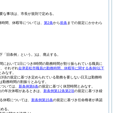
要な事項は、市長が規則で定める。
務時間、休暇等については、
第2条
から
前条
までの規定にかかわら
以下「旧条例」という。)
は、廃止する。
間において1日につき8時間の勤務時間が割り振られている職員に
は、それぞれ
会津若松市職員の勤務時間、休暇等に関する条例
(以下
とみなす。
第3項の規定に基づき定められている勤務を要しない日又は勤務時
は勤務時間の割振りとみなす。
については、
新条例第6条
の規定に基づく休憩時間とみなす。
数の年次休暇があるときは、
新条例第12条第2項
の規定に基づき繰
いる休暇については、
新条例第15条
の規定に基づき任命権者が承認
定める。