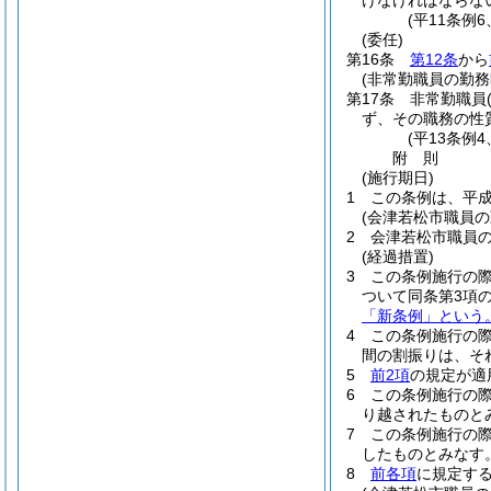
けなければならな
(平11条例
(委任)
第16条
第12条
から
(非常勤職員の勤務
第17条
非常勤職員
ず、その職務の性
(平13条例
附
則
(施行期日)
1
この条例は、平成
(会津若松市職員
2
会津若松市職員
(経過措置)
3
この条例施行の際
ついて同条第3項
「新条例」という。
4
この条例施行の
間の割振りは、そ
5
前2項
の規定が適
6
この条例施行の
り越されたものと
7
この条例施行の際
したものとみなす
8
前各項
に規定す