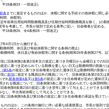
い。
6、平28条例33・一部改正)
前条
までに規定するもののほか、休暇に関する手続その他休暇に関し必
時間、休暇等)
(定年前再任用短時間勤務職員及び任期付短時間勤務職員を除く。)
の勤
質等を考慮して、市長が規則で定める基準に従い、任命権者が定める。
4、平18条例26、令4条例28・一部改正)
7年4月1日から施行する。
の勤務時間、休日及び有給休暇等に関する条例の廃止)
の勤務時間、休日及び有給休暇等に関する条例
(昭和26年条例第27号。
現に旧条例第2条第2項本文の規定に基づき月曜日から金曜日までの5日
の規定に基づき定められている勤務を要しない日又は勤務時間の割振り
)
第5条
の規定に基づき任命権者が定めた週休日又は勤務時間の割振り
際現に
前項
に規定する職員以外の職員について、旧条例第2条第2項又は
れぞれ
新条例第4条
又は
第5条
の規定に基づき任命権者が定めた週休日又
用される職員について、旧条例第3条に基づき定められている休憩時間
際旧条例第8条第2項の規定に基づき翌年に限って与えることができる日
みなし、年次有給休暇として与えることができる。
現に旧条例第9条及び第10条の規定に基づき任命権者の承認を受けて
。
るもののほか、この条例の施行に伴い必要な経過措置は、市長が規則で