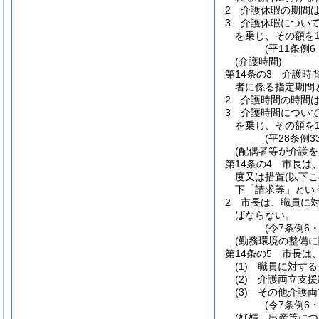
2
介護休暇の期間
3
介護休暇につい
を乗じ、その額を
(平11条例
(介護時間)
第14条の3
介護時
者に係る指定期間
2
介護時間の時間
3
介護時間につい
を乗じ、その額を
(平28条例3
(配偶者等が介護
第14条の4
市長は
度又は措置
(以下
下「請求等」とい
2
市長は、職員に対
ばならない。
(令7条例6
(勤務環境の整備に
第14条の5
市長は
(1)
職員に対する
(2)
介護両立支援
(3)
その他介護両
(令7条例6
(妊娠、出産等に