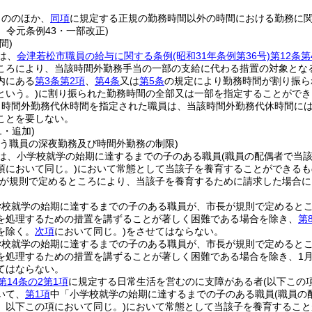
もののほか、
同項
に規定する正規の勤務時間以外の時間における勤務に
6、令元条例43・一部改正)
間)
は、
会津若松市職員の給与に関する条例
(昭和31年条例第36号)
第12条第
ころにより、当該時間外勤務手当の一部の支給に代わる措置の対象とな
内にある
第3条第2項
、
第4条
又は
第5条
の規定により勤務時間が割り振ら
という。)
に割り振られた勤務時間の全部又は一部を指定することができ
り時間外勤務代休時間を指定された職員は、当該時間外勤務代休時間に
ことを要しない。
1・追加)
行う職員の深夜勤務及び時間外勤務の制限)
は、小学校就学の始期に達するまでの子のある職員
(職員の配偶者で当
項において同じ。)
において常態として当該子を養育することができるも
が規則で定めるところにより、当該子を養育するために請求した場合に
。
学校就学の始期に達するまでの子のある職員が、市長が規則で定めると
を処理するための措置を講ずることが著しく困難である場合を除き、
第
を除く。
次項
において同じ。)
をさせてはならない。
学校就学の始期に達するまでの子のある職員が、市長が規則で定めると
を処理するための措置を講ずることが著しく困難である場合を除き、1月に
てはならない。
第14条の2第1項
に規定する日常生活を営むのに支障がある者
(以下この
いて、
第1項
中「小学校就学の始期に達するまでの子のある職員
(職員
。以下この項において同じ。)
において常態として当該子を養育すること