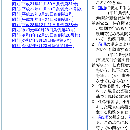
ことができる。
附則
(平成21年11月30日条例第31号)
3
前項
に規定する
附則
(平成22年11月30日条例第24号抄)
(平11条例
附則
(平成23年3月28日条例第2号)
(時間外勤務代休時
附則
(平成28年3月24日条例第8号)
第8条の2
任命権者
附則
(平成28年12月21日条例第33号)
が規則で定めると
附則
(令和元年6月28日条例第43号)
規則で定める期間
附則
(令和4年12月19日条例第28号抄)
いて「勤務日等」
附則
(令和7年3月19日条例第6号)
2
前項
の規定によ
附則
(令和7年6月23日条例第18号)
おいても勤務する
(平21条例3
(育児又は介護を
第8条の3
任命権者
をいう。以下この
を除く。)
が、市長
させてはならない
2
任命権者は、小
をした職員の業務
基づく臨時の勤務
3
任命権者は、小
をした職員の業務
定する勤務をさせ
4
前3項
の規定は、
る。
この場合にお
時までの間をいう