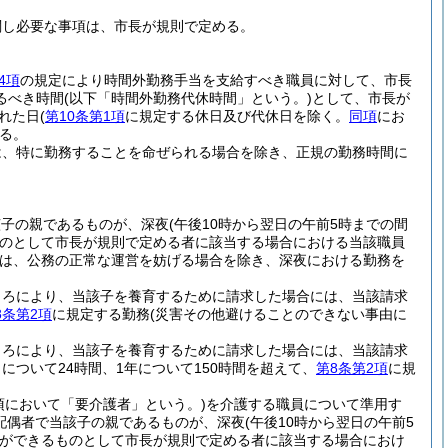
関し必要な事項は、市長が規則で定める。
4項
の規定により時間外勤務手当を支給すべき職員に対して、市長
るべき時間
(以下「時間外勤務代休時間」という。)
として、市長が
れた日
(
第10条第1項
に規定する休日及び代休日を除く。
同項
にお
る。
は、特に勤務することを命ぜられる場合を除き、正規の勤務時間に
該子の親であるものが、深夜
(午後10時から翌日の午前5時までの間
のとして市長が規則で定める者に該当する場合における当該職員
は、公務の正常な運営を妨げる場合を除き、深夜における勤務を
ころにより、当該子を養育するために請求した場合には、当該請求
8条第2項
に規定する勤務
(災害その他避けることのできない事由に
ころにより、当該子を養育するために請求した場合には、当該請求
ついて24時間、1年について150時間を超えて、
第8条第2項
に規
項において「要介護者」という。)
を介護する職員について準用す
の配偶者で当該子の親であるものが、深夜
(午後10時から翌日の午前5
ができるものとして市長が規則で定める者に該当する場合におけ