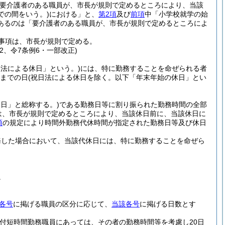
要介護者のある職員が、市長が規則で定めるところにより、当該
での間をいう。)
における」と、
第2項
及び
前項
中「小学校就学の始
あるのは「要介護者のある職員が、市長が規則で定めるところによ
事項は、市長が規則で定める。
2、令7条例6・一部改正)
日法による休日」という。)
には、特に勤務することを命ぜられる者
日までの日
(祝日法による休日を除く。以下「年末年始の休日」とい
日」と総称する。)
である勤務日等に割り振られた勤務時間の全部
は、市長が規則で定めるところにより、当該休日前に、当該休日に
項
の規定により時間外勤務代休時間が指定された勤務日等及び休日
務した場合において、当該代休日には、特に勤務することを命ぜら
。
各号
に掲げる職員の区分に応じて、
当該各号
に掲げる日数とす
期付短時間勤務職員にあっては、その者の勤務時間等を考慮し20日