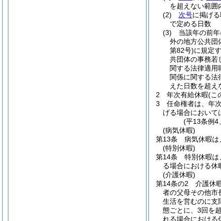
を超えない範囲
(2)
次号
に掲げる
で定める日数
(3)
当該年の前年
外の地方公共団
第82号)
に規定
共団体の事務若
関する法律適用
関係に関する法
えた日数を超え
2
年次有給休暇
(
3
任命権者は、年
げる場合において
(平13条例
(病気休暇)
第13条
病気休暇は
(特別休暇)
第14条
特別休暇は
る場合における休
(介護休暇)
第14条の2
介護休
者の父母その他市
生活を営むのに支
態ごとに、3回を
れる場合における