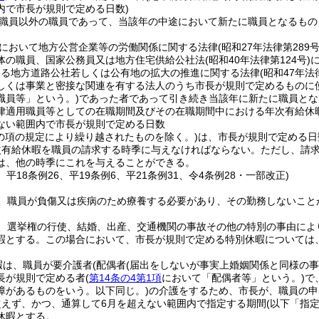
内で市長が規則で定める日数)
職員以外の職員であって、当該年の中途において新たに職員となるもの
において地方公営企業等の労働関係に関する法律
(昭和27年法律第289号
体の職員、国家公務員又は地方住宅供給公社法
(昭和40年法律第124号)
する地方道路公社若しくは公有地の拡大の推進に関する法律
(昭和47年法
しくは事業と密接な関連を有する法人のうち市長が規則で定めるものに
職員等」という。)
であった者であって引き続き当該年に新たに職員とな
律適用職員等としての在職期間及びその在職期間中における年次有給休暇
ない範囲内で市長が規則で定める日数
この項の規定により繰り越されたものを除く。)
は、市長が規則で定める日
次有給休暇を職員の請求する時季に与えなければならない。
ただし、請
は、他の時季にこれを与えることができる。
4、平18条例26、平19条例6、平21条例31、令4条例28・一部改正)
、職員が負傷又は疾病のため療養する必要があり、その勤務しないこと
、選挙権の行使、結婚、出産、交通機関の事故その他の特別の事由によ
暇とする。
この場合において、市長が規則で定める特別休暇については
暇は、職員が要介護者
(配偶者
(届出をしないが事実上婚姻関係と同様の
長が規則で定める者
(
第14条の4第1項
において「配偶者等」という。)
で
障があるものをいう。以下同じ。)
の介護をするため、市長が、職員の申
超えず、かつ、通算して6月を超えない範囲内で指定する期間
(以下「指
休暇とする。