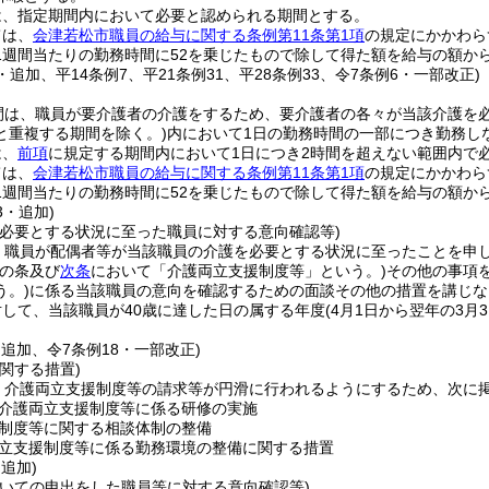
は、指定期間内において必要と認められる期間とする。
ては、
会津若松市職員の給与に関する条例第11条第1項
の規定にかかわら
1週間当たりの勤務時間に52を乗じたもので除して得た額を給与の額か
6・追加、平14条例7、平21条例31、平28条例33、令7条例6・一部改正)
間は、職員が要介護者の介護をするため、要介護者の各々が当該介護を必
と重複する期間を除く。)
内において1日の勤務時間の一部につき勤務し
は、
前項
に規定する期間内において1日につき2時間を超えない範囲内で
ては、
会津若松市職員の給与に関する条例第11条第1項
の規定にかかわら
1週間当たりの勤務時間に52を乗じたもので除して得た額を給与の額か
3・追加)
を必要とする状況に至った職員に対する意向確認等)
、職員が配偶者等が当該職員の介護を必要とする状況に至ったことを申
この条及び
次条
において「介護両立支援制度等」という。)
その他の事項
う。)
に係る当該職員の意向を確認するための面談その他の措置を講じな
して、当該職員が40歳に達した日の属する年度
(4月1日から翌年の3月
・追加、令7条例18・一部改正)
関する措置)
、介護両立支援制度等の請求等が円滑に行われるようにするため、次に
介護両立支援制度等に係る研修の実施
制度等に関する相談体制の整備
立支援制度等に係る勤務環境の整備に関する措置
・追加)
ついての申出をした職員等に対する意向確認等)