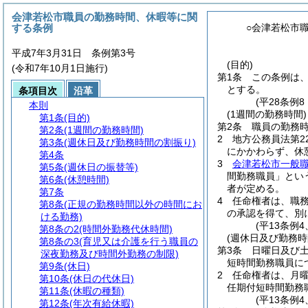
会津若松市職員の勤務時間、休暇等に関
する条例
○会津若松市
平成7年3月31日 条例第3号
(目的)
(令和7年10月1日施行)
第1条
この条例は
とする。
条項目次
沿革
(平28条例
本則
(1週間の勤務時間)
第1条
(目的)
第2条
職員の勤務時
第2条
(1週間の勤務時間)
2
地方公務員法第2
第3条
(週休日及び勤務時間の割振り)
にかかわらず、休
第4条
3
会津若松市一般
第5条
(週休日の振替等)
間勤務職員」とい
第6条
(休憩時間)
者が定める。
第7条
4
任命権者は、職
第8条
(正規の勤務時間以外の時間にお
の承認を得て、別
ける勤務)
(平13条例
第8条の2
(時間外勤務代休時間)
(週休日及び勤務時
第8条の3
(育児又は介護を行う職員の
第3条
日曜日及び
深夜勤務及び時間外勤務の制限)
短時間勤務職員に
第9条
(休日)
2
任命権者は、月曜
第10条
(休日の代休日)
任期付短時間勤務
第11条
(休暇の種類)
(平13条例
第12条
(年次有給休暇)