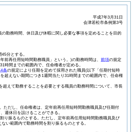
平成7年3月31日
会津若松市条例第3号
職員の勤務時間、休日及び休暇に関し必要な事項を定めることを目的
45分とする。
定年前再任用短時間勤務職員」という。)
の勤務時間は、
前項
の規定
ら31時間までの範囲内で、任命権者が定める。
4条
の規定により任期を定めて採用された職員
(以下「任期付短時
を超えない期間につき1週間当たり31時間までの範囲内で、任命権
を超えて勤務することを必要とする職員の勤務時間について、市長
。
ただし、任命権者は、定年前再任用短時間勤務職員及び任期付
て、週休日を設けることができる。
を割り振るものとする。
ただし、定年前再任用短時間勤務職員及び
超えない範囲内で勤務時間を割り振るものとする。