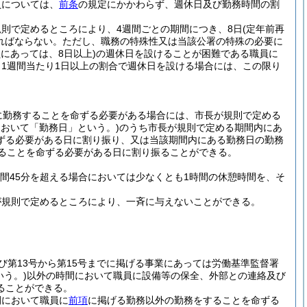
員については、
前条
の規定にかかわらず、週休日及び勤務時間の割
則で定めるところにより、4週間ごとの期間につき、8日
(定年前再
ればならない。
ただし、職務の特殊性又は当該公署の特殊の必要に
にあっては、8日以上)
の週休日を設けることが困難である職員に
1週間当たり1日以上の割合で週休日を設ける場合には、この限り
に勤務することを命ずる必要がある場合には、市長が規則で定める
において「勤務日」という。)
のうち市長が規則で定める期間内にあ
ずる必要がある日に割り振り、又は当該期間内にある勤務日の勤務
することを命ずる必要がある日に割り振ることができる。
時間45分を超える場合においては少なくとも1時間の休憩時間を、そ
が規則で定めるところにより、一斉に与えないことができる。
及び第13号から第15号までに掲げる事業にあっては労働基準監督署
いう。)
以外の時間において職員に設備等の保全、外部との連絡及び
ることができる。
間において職員に
前項
に掲げる勤務以外の勤務をすることを命ずる