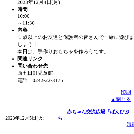
2023年12月4日(月)
「
赤ちゃん子育て講座
時間
10:00
付期間：2026/08/10～20
～11:30
内容
１歳以上のお友達と保護者の皆さんで一緒に遊び
「
赤ちゃん子育て講座
しょう！
本日は、手作りおもちゃを作ろうです。
付期間：2026/08/10～20
関連リンク
問い合わせ先
「
まだまだ暑い！コミ
西七日町児童館
電話 0242-22-3175
レクリエーション 障
印刷
▲閉じる
ットせよ！
」 受付期間：
赤ちゃん交流広場「ばんびぷ
2023年12月5日(火)
ち」
「
皆鶴姫のこびる塾～
印