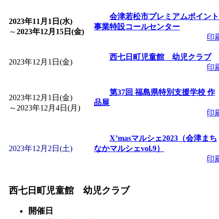
「
皆鶴姫のこびる塾～
会津若松市プレミアムポイント
2023年11月1日(水)
事業特設コールセンター
～
2023年12月15日(金)
印
～
」 受付期間：～2026/
西七日町児童館 幼児クラブ
2023年12月1日(金)
印
「
子育て講座「ばんび
第37回 福島県特別支援学校 作
2026/07/10～2026/08/2
2023年12月1日(金)
品展
～
2023年12月4日(月)
印
「
子育て交流広場「ば
X’masマルシェ2023（会津まち
2023年12月2日(土)
間：2026/07/13～2026/0
なかマルシェvol.9）
印
「
子育て交流広場「ば
西七日町児童館 幼児クラブ
間：2026/08/10～2026/0
開催日