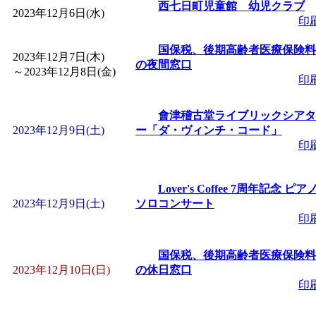
～
」 受付期間：～2026/
西七日町児童館 幼児クラブ
2023年12月6日(水)
印
「
子育て交流広場「ば
国保税、後期高齢者医療保険料
2023年12月7日(木)
の夜間窓口
～
2023年12月8日(金)
間：2026/08/10～2026/0
印
「
赤ちゃん交流広場「
會津稽古堂ライブリックシアタ
2023年12月9日(土)
ー「ダ・ヴィンチ・コード」
印
間：2026/08/10～2026/0
Lover's Coffee 7周年記念 ピア
「
みなづる号乗車体験
2023年12月9日(土)
ソロコンサート
印
de 健康づくり」
」 受付
国保税、後期高齢者医療保険料
「
堂島地区歴史ウオー
2023年12月10日(日)
の休日窓口
印
す
」 受付期間：～2026/