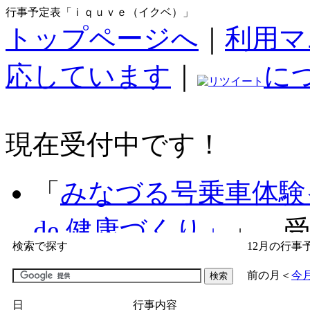
行事予定表「ｉｑｕｖｅ（イクベ）」
トップページへ
｜
利用マ
応しています
｜
に
現在受付中です！
「
みなづる号乗車体験
de 健康づくり」
」 受付
検索で探す
12月の行事
「
子育て交流広場「ば
前の月
＜
今
間：2026/07/09～2026/0
日
行事内容