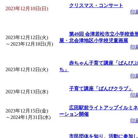
クリスマス・コンサート
2023年12月10日(日)
印
「
みなづる号乗車体験
de 健康づくり」
」 受付
第49回 会津若松市立小学校造
2023年12月12日(火)
展・北会津地区小学校児童画展
～
2023年12月18日(月)
「
皆鶴姫のこびる塾～
印
～
」 受付期間：～2026/
赤ちゃん子育て講座「ばんびぷ
2023年12月12日(火)
ち」
印
「
みなづる号乗車体験
子育て講座「ばんびクラブ」
2023年12月13日(水)
印
de 健康づくり」
」 受付
広田駅前ライトアップイルミネ
2023年12月15日(金)
ーション開催
～
2024年1月31日(水)
印
市民団体を知り、活動に参加し