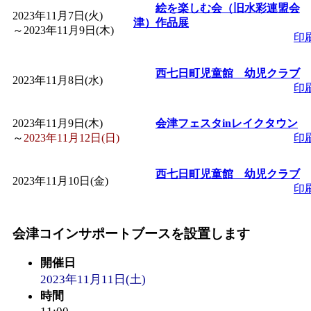
絵を楽しむ会（旧水彩連盟会
2023年11月7日(火)
津）作品展
「
堂島地区歴史ウオー
～
2023年11月9日(木)
印
す
」 受付期間：～2026/
西七日町児童館 幼児クラブ
2023年11月8日(水)
印
「
みなづる号乗車体験
2023年11月9日(木)
会津フェスタinレイクタウン
～
2023年11月12日(日)
印
de 健康づくり」
」 受付
西七日町児童館 幼児クラブ
「
皆鶴姫のこびる塾～
2023年11月10日(金)
印
～
」 受付期間：～2026/
会津コインサポートブースを設置します
「
みなづる号乗車体験
開催日
2023年11月11日(土)
de 健康づくり」
」 受付
時間