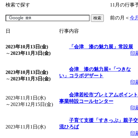
検索で探す
11月の行事
「
子育て交流広場「ば
前の月
＜
今
間：2026/07/09～2026/0
日
行事内容
「
皆鶴姫のこびる塾～
2023年10月13日(金)
「会津 漆の魅力展」常設展
～
2023年11月3日(金)
印
～
」 受付期間：～2026/
会津 漆の魅力展×「つきな
2023年10月13日(金)
い」コラボデザート
「
子育て講座「ばんび
～
2023年11月3日(金)
印
2026/07/10～2026/08/2
会津若松市プレミアムポイント
2023年11月1日(水)
事業特設コールセンター
～
2023年12月15日(金)
印
「
子育て交流広場「ば
子育て支援「すきっぷ」親子交
2023年11月1日(水)
間：2026/07/13～2026/0
流ひろば
印