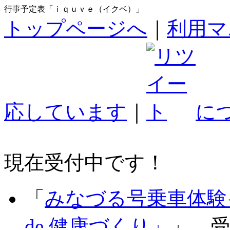
行事予定表「ｉｑｕｖｅ（イクベ）」
トップページへ
｜
利用マ
応しています
｜
に
現在受付中です！
「
みなづる号乗車体験
de 健康づくり」
」 受付