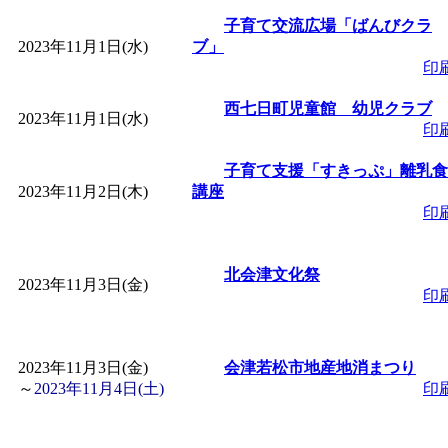
「
子育て交流広場「ば
子育て交流広場「ばんびクラ
2023年11月1日(水)
ブ」
印
間：2026/08/10～2026/0
西七日町児童館 幼児クラブ
2023年11月1日(水)
「
赤ちゃん子育て講座
印
子育て支援「すきっぷ」離乳食
付期間：2026/08/10～20
2023年11月2日(木)
講座
印
「
赤ちゃん子育て講座
北会津文化祭
2023年11月3日(金)
付期間：2026/08/10～20
印
「
まだまだ暑い！コミ
2023年11月3日(金)
会津若松市地産地消まつり
～
2023年11月4日(土)
印
レクリエーション 障