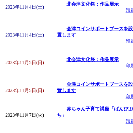
ットせよ！
」 受付期間：
北会津文化祭：作品展示
2023年11月4日(土)
印
「
皆鶴姫のこびる塾～
会津コインサポートブースを設
～
」 受付期間：～2026/
2023年11月4日(土)
置します
印
「
子育て交流広場「ば
北会津文化祭：作品展示
2023年11月5日(日)
間：2026/08/10～2026/0
印
「
赤ちゃん交流広場「
会津コインサポートブースを設
2023年11月5日(日)
置します
間：2026/08/10～2026/0
印
赤ちゃん子育て講座「ばんびぷ
「
みなづる号乗車体験
2023年11月7日(火)
ち」
印
de 健康づくり」
」 受付