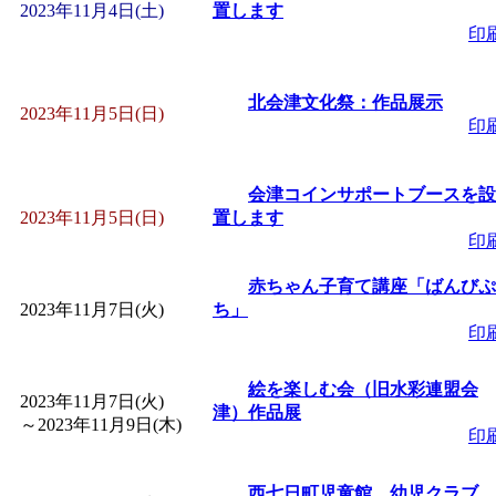
～
」 受付期間：～2026/
2023年11月4日(土)
置します
印
「
子育て交流広場「ば
北会津文化祭：作品展示
2023年11月5日(日)
間：2026/08/10～2026/0
印
「
赤ちゃん交流広場「
会津コインサポートブースを設
2023年11月5日(日)
置します
間：2026/08/10～2026/0
印
赤ちゃん子育て講座「ばんびぷ
「
みなづる号乗車体験
2023年11月7日(火)
ち」
印
de 健康づくり」
」 受付
絵を楽しむ会（旧水彩連盟会
2023年11月7日(火)
津）作品展
「
堂島地区歴史ウオー
～
2023年11月9日(木)
印
す
」 受付期間：～2026/
西七日町児童館 幼児クラブ