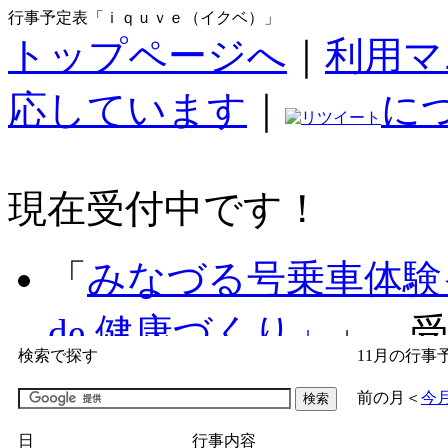
行事予定表「ｉｑｕｖｅ（イクベ）」
トップページへ
｜
利用マ
応しています
｜
に
現在受付中です！
「
みなづる号乗車体験
de 健康づくり」
」 受付
検索で探す
11月の行事
「
子育て交流広場「ば
前の月
＜
今
間：2026/07/09～2026/0
日
行事内容