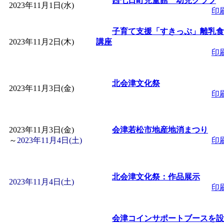
西七日町児童館 幼児クラブ
2023年11月1日(水)
「
赤ちゃん子育て講座
印
子育て支援「すきっぷ」離乳食
付期間：2026/08/10～20
2023年11月2日(木)
講座
印
「
赤ちゃん子育て講座
北会津文化祭
2023年11月3日(金)
付期間：2026/08/10～20
印
「
まだまだ暑い！コミ
2023年11月3日(金)
会津若松市地産地消まつり
～
2023年11月4日(土)
印
レクリエーション 障
ットせよ！
」 受付期間：
北会津文化祭：作品展示
2023年11月4日(土)
印
「
皆鶴姫のこびる塾～
会津コインサポートブースを設