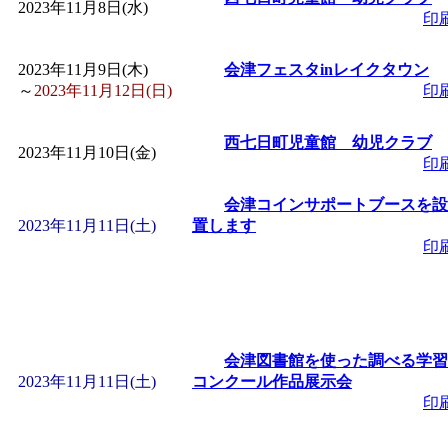
2023年11月8日(水)
印
「
みなづる号乗車体験
2023年11月9日(木)
会津フェスタinレイクタウン
～
2023年11月12日(日)
印
de 健康づくり」
」 受付
西七日町児童館 幼児クラブ
「
皆鶴姫のこびる塾～
2023年11月10日(金)
印
～
」 受付期間：～2026/
会津コインサポートブースを設
2023年11月11日(土)
置します
印
「
みなづる号乗車体験
de 健康づくり」
」 受付
会津図書館を使った調べる学習
2023年11月11日(土)
コンクール作品展示会
印