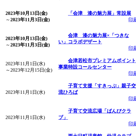
「
皆鶴姫のこびる塾～
2023年10月13日(金)
「会津 漆の魅力展」常設展
～
2023年11月3日(金)
印
～
」 受付期間：～2026/
会津 漆の魅力展×「つきな
2023年10月13日(金)
い」コラボデザート
「
子育て講座「ばんび
～
2023年11月3日(金)
印
2026/07/10～2026/08/2
会津若松市プレミアムポイント
2023年11月1日(水)
事業特設コールセンター
～
2023年12月15日(金)
印
「
子育て交流広場「ば
子育て支援「すきっぷ」親子交
2023年11月1日(水)
間：2026/07/13～2026/0
流ひろば
印
「
子育て交流広場「ば
子育て交流広場「ばんびクラ
2023年11月1日(水)
ブ」
印
間：2026/08/10～2026/0