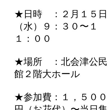
★日時 ：２月１５日
（水）９：３０〜１
１：００
★場所 ：北会津公民
館２階大ホール
★参加費：１，５００
円（お花代）〜当日集