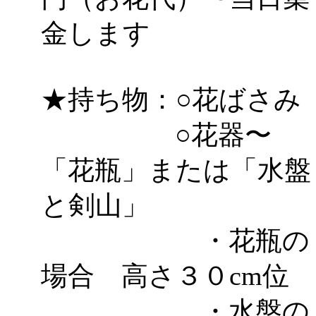
金します
★持ち物：○花ばさみ
○花器〜
「花瓶」または「水盤
と剣山」
・花瓶の
場合 高さ３０cm位
・水盤の