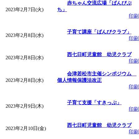
～
」 受付期間：～2026/
赤ちゃん交流広場「ばんびぷ
2023年2月7日(火)
ち」
印刷
「
みなづる号乗車体験
子育て講座「ばんびクラブ」
de 健康づくり」
」 受付
2023年2月8日(水)
印刷
「
堂島地区歴史ウオー
西七日町児童館 幼児クラブ
2023年2月8日(水)
印刷
す
」 受付期間：～2026/
会津若松市主催シンポジウム
2023年2月8日(水)
個人情報保護法改正
「
みなづる号乗車体験
印刷
de 健康づくり」
」 受付
子育て支援「すきっぷ」
2023年2月9日(木)
印刷
「
皆鶴姫のこびる塾～
西七日町児童館 幼児クラブ
2023年2月10日(金)
印刷
～
」 受付期間：～2026/