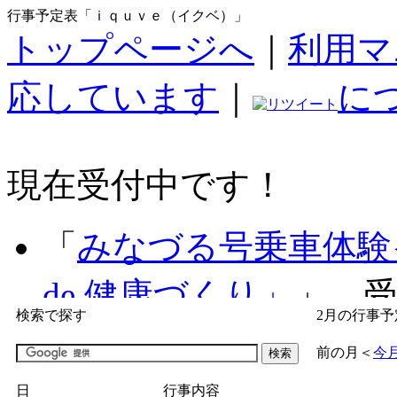
行事予定表「ｉｑｕｖｅ（イクベ）」
トップページへ
｜
利用マ
応しています
｜
に
現在受付中です！
「
みなづる号乗車体験
de 健康づくり」
」 受付
検索で探す
2月の行事予
「
子育て交流広場「ば
前の月
＜
今
間：2026/07/09～2026/0
日
行事内容