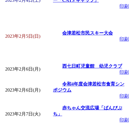
2023年2月4日(土)
ー「CATS キャッツ」
「
赤ちゃん子育て講座
印刷
付期間：2026/08/10～20
会津若松市民スキー大会
2023年2月5日(日)
「
赤ちゃん子育て講座
印刷
付期間：2026/08/10～20
西七日町児童館 幼児クラブ
「
まだまだ暑い！コミ
2023年2月6日(月)
印刷
レクリエーション 障
令和4年度会津若松市食育シン
2023年2月6日(月)
ポジウム
印刷
ットせよ！
」 受付期間：
赤ちゃん交流広場「ばんびぷ
2023年2月7日(火)
「
皆鶴姫のこびる塾～
ち」
印刷