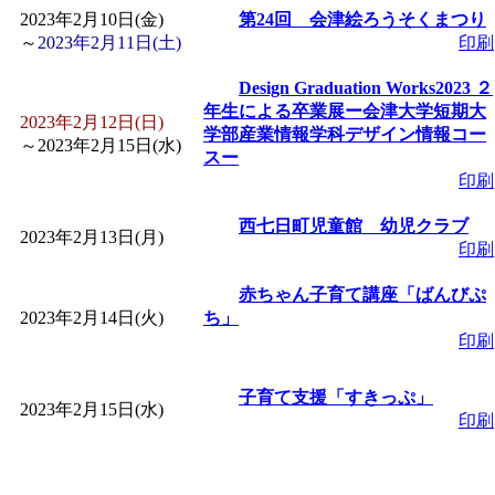
2023年2月10日(金)
第24回 会津絵ろうそくまつり
～
2023年2月11日(土)
印刷
「
みなづる号乗車体験
Design Graduation Works2023 ２
de 健康づくり」
」 受付
年生による卒業展ー会津大学短期大
2023年2月12日(日)
学部産業情報学科デザイン情報コー
～
2023年2月15日(水)
スー
印刷
西七日町児童館 幼児クラブ
2023年2月13日(月)
印刷
赤ちゃん子育て講座「ばんびぷ
2023年2月14日(火)
ち」
印刷
子育て支援「すきっぷ」
2023年2月15日(水)
印刷