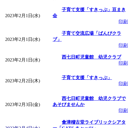
「
皆鶴姫のこびる塾～
子育て支援「すきっぷ」豆まき
2023年2月1日(水)
会
印刷
～
」 受付期間：～2026/
子育て交流広場「ばんびクラ
2023年2月1日(水)
ブ」
「
子育て講座「ばんび
印刷
2026/07/10～2026/08/2
西七日町児童館 幼児クラブ
2023年2月1日(水)
印刷
「
子育て交流広場「ば
子育て支援「すきっぷ」
2023年2月2日(木)
印刷
間：2026/07/13～2026/0
西七日町児童館 幼児クラブで
「
子育て交流広場「ば
2023年2月3日(金)
あそびませんか
印刷
間：2026/08/10～2026/0
會津稽古堂ライブリックシアタ