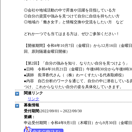
◎会社や地域活動の中で昇進や活躍を目指している方
◎自分の資質や強みを見つけて自分に自信を持ちたい方
◎地域の「働き女子」と情報交換や交流をしたい方 など
どれか一つでも当てはまる方は、ぜひご参加ください！
【開催期間】令和4年10月7日（金曜日）から12月16日（金曜
回、原則隔週金曜日開催）
【第2回】「自分の強みを知り、なりたい自分を見つけよう」
●日時 令和4年10月21日（金曜日）午後6時30分から午後8時3
●講師 長澤香代さん（（株）わーくすたいる代表取締役）
●内容 自己分析のワークを通じて、自分の中に潜在している
つけ、これからなりたい自分の姿を具体化していきます。
関連リンク
リンク
募集情報
受付期間:
2022/09/01～2022/09/30
要綱：
申込受付期間：令和4年9月1日（木曜日）から9月30日（金曜