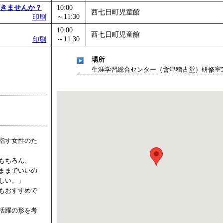
きませんか？
10:00
西七日町児童館
～11:30
印刷
10:00
西七日町児童館
～11:30
印刷
場所
生涯学習総合センター（會津稽古堂）研修室5
指す女性のた
もちろん、
ままでいいの
しい。」
もおすすめで
活躍の形を考