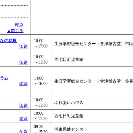
印刷
▲閉じる
なの花展
10:00
生涯学習総合センター（會津稽古堂）市
～17:00
印刷
10:00
西七日町児童館
～11:30
印刷
ラム
14:00
生涯学習総合センター（會津稽古堂）多
～16:00
印刷
10:00
ふれあいハウス
～11:30
印刷
10:00
西七日町児童館
～11:30
印刷
09:30
河東保健センター
～15:30
印刷