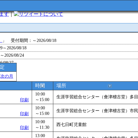
います
｜
について
」
」 受付期間：～2026/08/18
～2026/08/18
26/08/24
/08/27
予定
～2026/08/28
＞
次の月
～2026/09/01
0～2026/09/07
時間
場所
0～2026/09/11
10:00
生涯学習総合センター（會津稽古堂）多
ョン 障害物競争でお土産をゲットせよ！
～15:00
」 受付期間：～2026/09/13
印刷
26/09/14
10:00
生涯学習総合センター（會津稽古堂）市
～15:00
印刷
～2026/09/15
～2026/09/28
10:00
西七日町児童館
～11:30
印刷
」
」 受付期間：～2026/09/29
13:00
2026/09/30