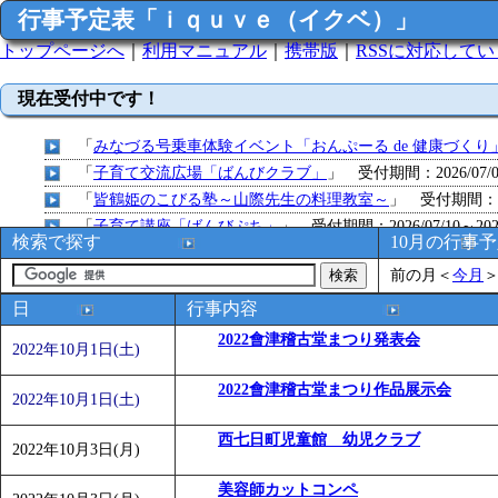
行事予定表「ｉｑｕｖｅ（イクベ）」
トップページへ
｜
利用マニュアル
｜
携帯版
｜
RSSに対応して
現在受付中です！
「
みなづる号乗車体験イベント「おんぷーる de 健康づくり
「
子育て交流広場「ばんびクラブ」
」 受付期間：2026/07/09
「
皆鶴姫のこびる塾～山際先生の料理教室～
」 受付期間：～20
「
子育て講座「ばんびぷち」
」 受付期間：2026/07/10～2026
検索で探す
10月の行事
「
子育て交流広場「ばんびクラブ」
」 受付期間：2026/07/13
前の月
＜
今月
「
子育て交流広場「ばんびクラブ」
」 受付期間：2026/08/10
「
赤ちゃん子育て講座「ばんびぷち」
」 受付期間：2026/08/1
日
行事内容
「
赤ちゃん子育て講座「ばんびぷち」
」 受付期間：2026/08/1
2022會津稽古堂まつり発表会
2022年10月1日(土)
「
まだまだ暑い！コミプの夏！！第11回 水中レクリエーシ
「
皆鶴姫のこびる塾～山際先生の料理教室～
」 受付期間：～20
2022會津稽古堂まつり作品展示会
2022年10月1日(土)
「
子育て交流広場「ばんびクラブ」
」 受付期間：2026/08/10
「
赤ちゃん交流広場「ばんびぷち」
西七日町児童館 幼児クラブ
」 受付期間：2026/08/10
2022年10月3日(月)
「
みなづる号乗車体験イベント「おんぷーる de 健康づくり
美容師カットコンペ
「
堂島地区歴史ウオークの参加者を募集します
」 受付期間：～