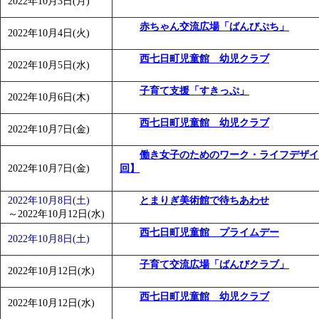
2022年10月3日(月)
「
みなづる号乗車体験イベント「おんぷーる de 健康づくり
赤ちゃん交流広場「ばんびぷち」
「
皆鶴姫のこびる塾～山際先生の料理教室～
」 受付期間：～20
2022年10月4日(火)
「
みなづる号乗車体験イベント「おんぷーる de 健康づくり
西七日町児童館 幼児クラブ
2022年10月5日(水)
子育て支援「すきっぷ」
2022年10月6日(木)
西七日町児童館 幼児クラブ
2022年10月7日(金)
働き女子のためのワーク・ライフデザイ
2022年10月7日(金)
回】
2022年10月8日(土)
とまりぎ美術館で待ちあわせ
～
2022年10月12日(水)
西七日町児童館 プライムデー
2022年10月8日(土)
子育て交流広場「ばんびクラブ」
2022年10月12日(水)
西七日町児童館 幼児クラブ
2022年10月12日(水)