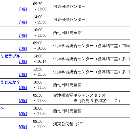
09:30
河東保健センター
～11:00
印刷
14:00
河東保健センター
～15:30
印刷
10:00
西七日町児童館
～11:30
印刷
09:00
生涯学習総合センター（會津稽古堂）市
～16:00
印刷
ミゼラブル」
14:00
生涯学習総合センター（會津稽古堂）多
～16:14
印刷
13:30
生涯学習総合センター（會津稽古堂）多
～15:30
印刷
ませんか？
10:00
西七日町児童館
～11:30
印刷
09:30
會津稽古堂キッチンスタジオ
～11:00
印刷
※（託児３階和室１．２）
〜
10:00
西七日町児童館
～11:30
印刷
09:30
河東公民館（2F）
～11:00
印刷