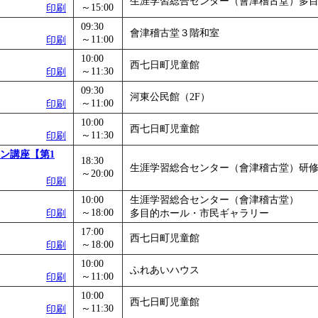
生涯学習総合センター（會津稽古堂）多
～15:00
印刷
」
」 受付期間：～2026/11/05
09:30
26/11/30
會津稽古堂３階和室
～11:00
印刷
」
」 受付期間：～2026/12/03
10:00
西七日町児童館
～11:30
印刷
09:30
河東公民館（2F）
～11:00
印刷
10:00
西七日町児童館
～11:30
印刷
ン講座【第1
18:30
生涯学習総合センター（會津稽古堂）研修
～20:00
印刷
10:00
生涯学習総合センター（會津稽古堂）
～18:00
印刷
多目的ホール・市民ギャラリー
17:00
西七日町児童館
～18:00
印刷
10:00
ふれあいハウス
～11:00
印刷
10:00
西七日町児童館
～11:30
印刷