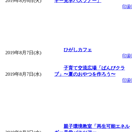
2019年8月6日(火)
ギー見学バスツアー」
印刷
「
皆鶴姫のこびる塾～
～
」 受付期間：～2026/
「
みなづる号乗車体験
ひがしカフェ
2019年8月7日(水)
印刷
de 健康づくり」
」 受付
子育て交流広場「ばんびクラ
2019年8月7日(水)
ブ」〜夏のおやつを作ろう〜
印刷
親子環境教室「再生可能エネル