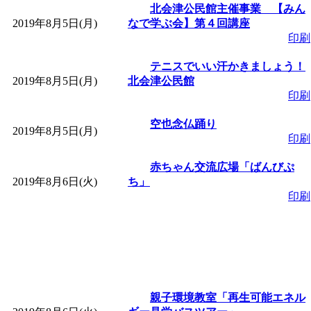
ットせよ！
」 受付期間：
北会津公民館主催事業 【みん
2019年8月5日(月)
なで学ぶ会】第４回講座
印刷
「
皆鶴姫のこびる塾～
テニスでいい汗かきましょう！
～
」 受付期間：～2026/
2019年8月5日(月)
北会津公民館
印刷
「
みなづる号乗車体験
空也念仏踊り
2019年8月5日(月)
印刷
de 健康づくり」
」 受付
赤ちゃん交流広場「ばんびぷ
2019年8月6日(火)
ち」
「
堂島地区歴史ウオー
印刷
す
」 受付期間：～2026/
「
みなづる号乗車体験
親子環境教室「再生可能エネル
de 健康づくり」
」 受付