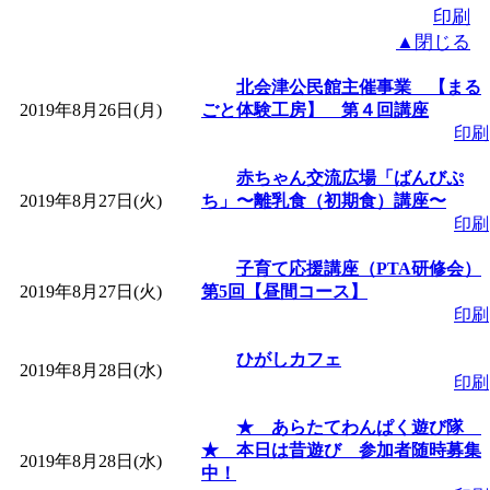
印刷
▲閉じる
北会津公民館主催事業 【まる
2019年8月26日(月)
ごと体験工房】 第４回講座
印刷
赤ちゃん交流広場「ばんびぷ
2019年8月27日(火)
ち」〜離乳食（初期食）講座〜
印刷
子育て応援講座（PTA研修会）
2019年8月27日(火)
第5回【昼間コース】
印刷
ひがしカフェ
2019年8月28日(水)
印刷
★ あらたてわんぱく遊び隊
★ 本日は昔遊び 参加者随時募集
2019年8月28日(水)
中！