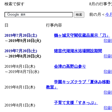
検索で探す
8月の行事予
「
子育て交流広場「ば
前の月
＜
今
間：2026/07/09～2026/0
日
行事内容
2019年7月20日(土)
「
皆鶴姫のこびる塾～
鶴ヶ城天守閣収蔵品展示「刀」
～
2019年9月10日(火)
印刷
～
」 受付期間：～2026/
2019年7月20日(土)
猪苗代湖湖水浴場開設期間
～
2019年8月20日(火)
印刷
「
子育て講座「ばんび
2019年8月1日(木)
会津の高野山参り
～
2019年8月7日(水)
印刷
2026/07/10～2026/08/2
学園キッズクラブ「夏休み移動
2019年8月1日(木)
教室」
「
子育て交流広場「ば
印刷
子育て支援「すきっぷ」
間：2026/07/13～2026/0
2019年8月1日(木)
印刷