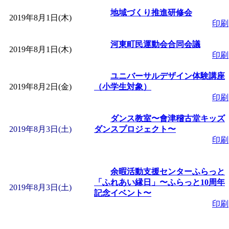
「
子育て交流広場「ば
地域づくり推進研修会
2019年8月1日(木)
印刷
間：2026/08/10～2026/0
河東町民運動会合同会議
2019年8月1日(木)
印刷
「
赤ちゃん子育て講座
ユニバーサルデザイン体験講座
2019年8月2日(金)
（小学生対象）
付期間：2026/08/10～20
印刷
ダンス教室〜會津稽古堂キッズ
「
赤ちゃん子育て講座
2019年8月3日(土)
ダンスプロジェクト〜
印刷
付期間：2026/08/10～20
余暇活動支援センターふらっと
「
まだまだ暑い！コミ
「ふれあい縁日」〜ふらっと10周年
2019年8月3日(土)
記念イベント〜
レクリエーション 障
印刷