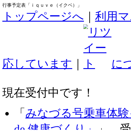
行事予定表「ｉｑｕｖｅ（イクベ）」
トップページへ
｜
利用マ
応しています
｜
に
現在受付中です！
「
みなづる号乗車体験
de 健康づくり」
」 受付