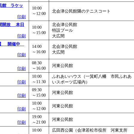
民館 ラケッ
10:00
北会津公民館隣のテニスコート
～12:00
印刷
間開放 本日
北会津公民館
10:00
特設プール
～15:00
印刷
大広間
室】 開催中
14:00
北会津公民館
～16:00
大広間
印刷
08:30
河東公民館
～16:00
印刷
10:00
ふれあいハウス（一箕町八幡 市民ふれあ
～11:30
印刷
いスポーツ広場内）
09:30
河東公民館
～15:00
印刷
10:00
河東公民館
～12:00
印刷
19:00
河東公民館
～21:00
印刷
10:00
広田西公園（会津若松市役所 河東支所