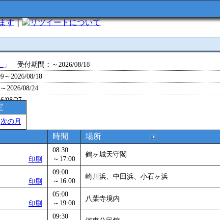
います
｜
について
」
」 受付期間：～2026/08/18
～2026/08/18
26/08/24
/08/27
定
～2026/08/28
＞
次の月
～2026/09/01
0～2026/09/07
時間
場所
0～2026/09/11
08:30
鶴ヶ城天守閣
ョン 障害物競争でお土産をゲットせよ！
～17:00
」 受付期間：～2026/09/13
印刷
26/09/14
09:00
崎川浜、中田浜、小石ヶ浜
～16:00
印刷
～2026/09/15
～2026/09/28
05:00
八葉寺境内
～19:00
印刷
」
」 受付期間：～2026/09/29
09:30
2026/09/30