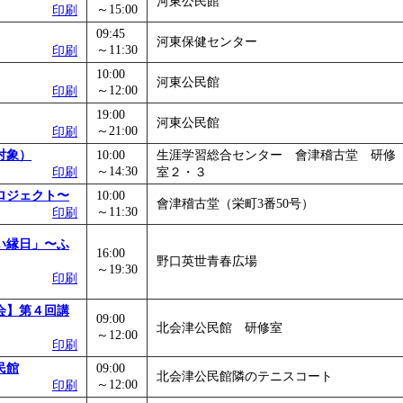
河東公民館
～15:00
印刷
」
」 受付期間：～2026/11/05
09:45
26/11/30
河東保健センター
～11:30
印刷
」
」 受付期間：～2026/12/03
10:00
河東公民館
～12:00
印刷
19:00
河東公民館
～21:00
印刷
対象）
10:00
生涯学習総合センター 會津稽古堂 研修
～14:30
印刷
室２・３
ロジェクト〜
10:00
會津稽古堂（栄町3番50号）
～11:30
印刷
い縁日」〜ふ
16:00
野口英世青春広場
～19:30
印刷
会】第４回講
09:00
北会津公民館 研修室
～12:00
印刷
民館
09:00
北会津公民館隣のテニスコート
～12:00
印刷