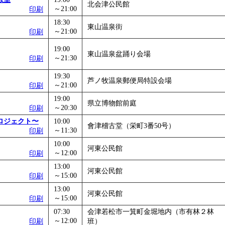
北会津公民館
～21:00
印刷
18:30
東山温泉街
～21:00
印刷
19:00
東山温泉盆踊り会場
～21:30
印刷
19:30
芦ノ牧温泉郵便局特設会場
～21:00
印刷
19:00
県立博物館前庭
～20:30
印刷
ロジェクト〜
10:00
會津稽古堂（栄町3番50号）
～11:30
印刷
10:00
河東公民館
～12:00
印刷
13:00
河東公民館
～15:00
印刷
13:00
河東公民館
～15:00
印刷
07:30
会津若松市一箕町金堀地内（市有林２林
～12:00
印刷
班）