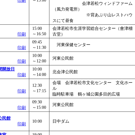
～15:00
印刷
会津若松ウィンドファーム
（風力発電所）
※背あぶり山レストハウ
スにて昼食
15:00
会津若松市生涯学習総合センター（會津稽
～16:50
印刷
古堂）
09:45
河東保健センター
～11:30
印刷
10:00
河東公民館
～12:00
印刷
間開放日
10:00
北会津公民館
～14:00
印刷
会場 会津若松市文化センター 文化ホー
12:30
ル
～17:15
印刷
臨時駐車場 鶴ヶ城公園多目的広場
09:30
河東公民館
～15:00
印刷
公民館
10:00
日中ダム
印刷
教室
19:00