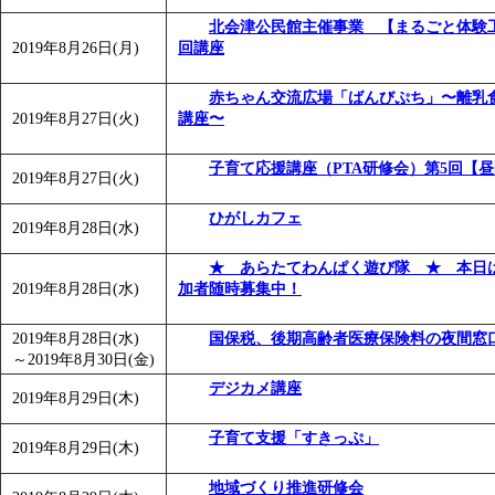
北会津公民館主催事業 【まるごと体験
2019年8月26日(月)
回講座
赤ちゃん交流広場「ばんびぷち」〜離乳
2019年8月27日(火)
講座〜
子育て応援講座（PTA研修会）第5回【
2019年8月27日(火)
ひがしカフェ
2019年8月28日(水)
★ あらたてわんぱく遊び隊 ★ 本日
2019年8月28日(水)
加者随時募集中！
2019年8月28日(水)
国保税、後期高齢者医療保険料の夜間窓
～
2019年8月30日(金)
デジカメ講座
2019年8月29日(木)
子育て支援「すきっぷ」
2019年8月29日(木)
地域づくり推進研修会