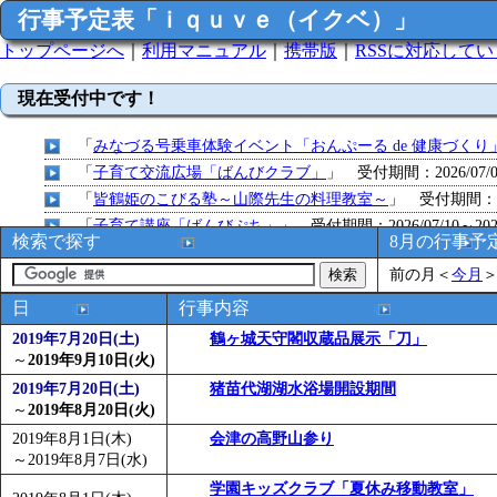
行事予定表「ｉｑｕｖｅ（イクベ）」
トップページへ
｜
利用マニュアル
｜
携帯版
｜
RSSに対応して
現在受付中です！
「
みなづる号乗車体験イベント「おんぷーる de 健康づくり
「
子育て交流広場「ばんびクラブ」
」 受付期間：2026/07/09
「
皆鶴姫のこびる塾～山際先生の料理教室～
」 受付期間：～20
「
子育て講座「ばんびぷち」
」 受付期間：2026/07/10～2026
検索で探す
8月の行事予
「
子育て交流広場「ばんびクラブ」
」 受付期間：2026/07/13
前の月
＜
今月
「
子育て交流広場「ばんびクラブ」
」 受付期間：2026/08/10
「
赤ちゃん子育て講座「ばんびぷち」
」 受付期間：2026/08/1
日
行事内容
「
赤ちゃん子育て講座「ばんびぷち」
」 受付期間：2026/08/1
2019年7月20日(土)
鶴ヶ城天守閣収蔵品展示「刀」
「
まだまだ暑い！コミプの夏！！第11回 水中レクリエーシ
～
2019年9月10日(火)
「
皆鶴姫のこびる塾～山際先生の料理教室～
」 受付期間：～20
2019年7月20日(土)
猪苗代湖湖水浴場開設期間
～
2019年8月20日(火)
「
子育て交流広場「ばんびクラブ」
」 受付期間：2026/08/10
2019年8月1日(木)
「
赤ちゃん交流広場「ばんびぷち」
会津の高野山参り
」 受付期間：2026/08/10
～
2019年8月7日(水)
「
みなづる号乗車体験イベント「おんぷーる de 健康づくり
学園キッズクラブ「夏休み移動教室」
「
堂島地区歴史ウオークの参加者を募集します
」 受付期間：～