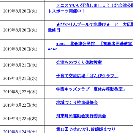
テニスでいい汗流しましょう！北会津公
2019年8月20日(火)
トスポーツ開催中！
★ぴかりんプールで水遊び★ と 大広
2019年8月20日(火)
最終日
●○●○ 北会津公民館 【初級者囲碁教
2019年8月20日(火)
●○●○
会津ものづくり体験教室
2019年8月21日(水)
子育て交流広場「ばんびクラブ」
2019年8月21日(水)
学園キッズクラブ「夏休み移動教室」
2019年8月22日(木)
地域づくり推進研修会
2019年8月22日(木)
河東町民運動会実行委員会
2019年8月22日(木)
第13回 かわひがし皆鶴姫まつり
2019年8月24日(土)