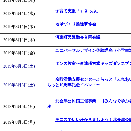
2019年8月1日(木)
「
みなづる号乗車体験イベント「おんぷーる de 健康づくり
子育て支援「すきっぷ」
「
皆鶴姫のこびる塾～山際先生の料理教室～
」 受付期間：～20
2019年8月1日(木)
「
みなづる号乗車体験イベント「おんぷーる de 健康づくり
地域づくり推進研修会
2019年8月1日(木)
河東町民運動会合同会議
2019年8月1日(木)
ユニバーサルデザイン体験講座（小学生
2019年8月2日(金)
ダンス教室〜會津稽古堂キッズダンスプ
2019年8月3日(土)
余暇活動支援センターふらっと「ふれあ
2019年8月3日(土)
らっと10周年記念イベント〜
北会津公民館主催事業 【みんなで学ぶ
2019年8月5日(月)
座
テニスでいい汗かきましょう！北会津公
2019年8月5日(月)