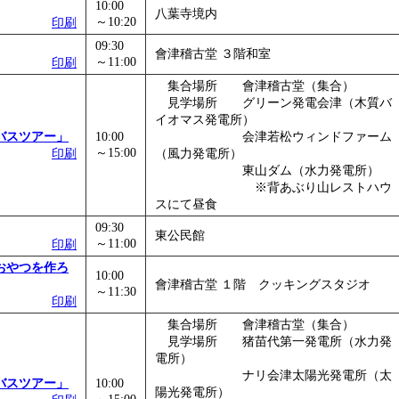
10:00
八葉寺境内
～10:20
印刷
09:30
會津稽古堂 ３階和室
～11:00
印刷
集合場所 會津稽古堂（集合）
見学場所 グリーン発電会津（木質バ
イオマス発電所）
バスツアー」
10:00
会津若松ウィンドファーム
～15:00
印刷
（風力発電所）
東山ダム（水力発電所）
※背あぶり山レストハウ
スにて昼食
09:30
東公民館
～11:00
印刷
おやつを作ろ
10:00
會津稽古堂 １階 クッキングスタジオ
～11:30
印刷
集合場所 會津稽古堂（集合）
見学場所 猪苗代第一発電所（水力発
電所）
ナリ会津太陽光発電所（太
バスツアー」
10:00
陽光発電所）