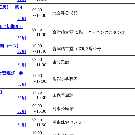
工房】 第４
09:30
北会津公民館
～12:00
印刷
食（初期食）
09:45
會津稽古堂 １階 クッキングスタジオ
～11:00
印刷
昼間コース】
10:00
會津稽古堂（栄町3番50号）
～11:40
印刷
09:30
東公民館
～11:00
印刷
は昔遊び 参
15:00
荒舘小学校内
～17:00
印刷
口
17:15
国保年金課
～19:30
印刷
09:00
河東公民館
～16:00
印刷
09:45
河東保健センター
～11:30
印刷
10:00