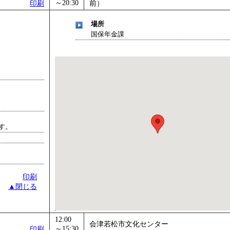
～20:30
印刷
前）
場所
国保年金課
す。
印刷
▲閉じる
12:00
会津若松市文化センター
～15:30
印刷