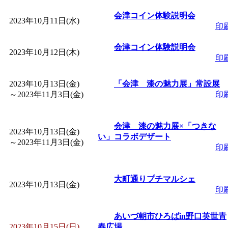
～
」 受付期間：～2026/
会津コイン体験説明会
2023年10月11日(水)
印
「
子育て交流広場「ば
会津コイン体験説明会
2023年10月12日(木)
間：2026/08/10～2026/0
印
「
赤ちゃん交流広場「
2023年10月13日(金)
「会津 漆の魅力展」常設展
～
2023年11月3日(金)
印
間：2026/08/10～2026/0
会津 漆の魅力展×「つきな
2023年10月13日(金)
い」コラボデザート
「
みなづる号乗車体験
～
2023年11月3日(金)
印
de 健康づくり」
」 受付
大町通りプチマルシェ
2023年10月13日(金)
印
「
堂島地区歴史ウオー
あいづ朝市ひろばin野口英世青
す
」 受付期間：～2026/
2023年10月15日(日)
春広場