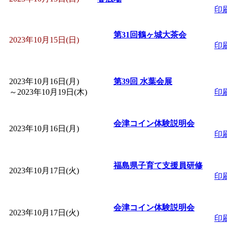
印
「
みなづる号乗車体験
第31回鶴ヶ城大茶会
2023年10月15日(日)
印
de 健康づくり」
」 受付
「
皆鶴姫のこびる塾～
2023年10月16日(月)
第39回 水葉会展
～
2023年10月19日(木)
印
～
」 受付期間：～2026/
会津コイン体験説明会
2023年10月16日(月)
「
みなづる号乗車体験
印
de 健康づくり」
」 受付
福島県子育て支援員研修
2023年10月17日(火)
印
会津コイン体験説明会
2023年10月17日(火)
印