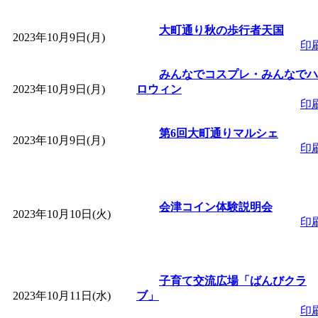
「
赤ちゃん子育て講座
大町通り秋の歩行者天国
2023年10月9日(月)
印
付期間：2026/08/10～20
みんなでコスプレ・みんなでハ
2023年10月9日(月)
「
赤ちゃん子育て講座
ロウィン
印
付期間：2026/08/10～20
第6回大町通りマルシェ
2023年10月9日(月)
印
「
まだまだ暑い！コミ
レクリエーション 障
会津コイン体験説明会
2023年10月10日(火)
印
ットせよ！
」 受付期間：
「
皆鶴姫のこびる塾～
子育て交流広場「ばんびクラ
2023年10月11日(水)
ブ」
印