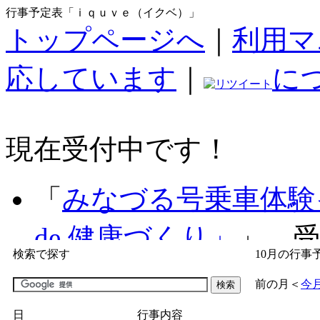
行事予定表「ｉｑｕｖｅ（イクベ）」
トップページへ
｜
利用マ
応しています
｜
に
現在受付中です！
「
みなづる号乗車体験
de 健康づくり」
」 受付
検索で探す
10月の行事
「
子育て交流広場「ば
前の月
＜
今
間：2026/07/09～2026/0
日
行事内容