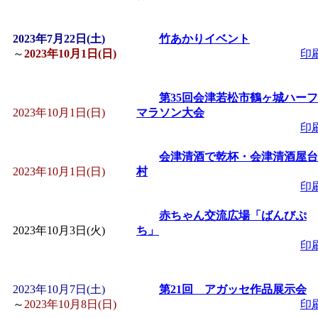
「
皆鶴姫のこびる塾～
2023年7月22日(土)
竹あかりイベント
～
2023年10月1日(日)
印
～
」 受付期間：～2026/
第35回会津若松市鶴ヶ城ハーフ
「
子育て講座「ばんび
2023年10月1日(日)
マラソン大会
印
2026/07/10～2026/08/2
会津清酒で乾杯・会津清酒屋台
2023年10月1日(日)
村
「
子育て交流広場「ば
印
間：2026/07/13～2026/0
赤ちゃん交流広場「ばんびぷ
2023年10月3日(火)
ち」
印
「
子育て交流広場「ば
2023年10月7日(土)
第21回 アガッセ作品展示会
間：2026/08/10～2026/0
～
2023年10月8日(日)
印