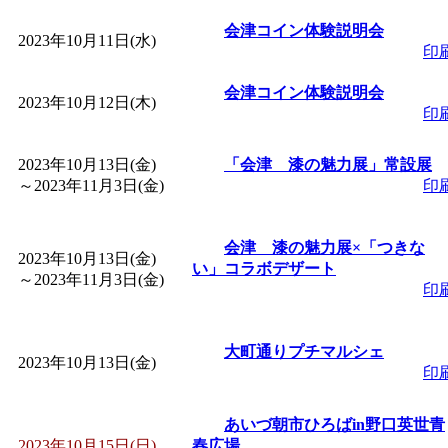
～
」 受付期間：～2026/
会津コイン体験説明会
2023年10月11日(水)
印
「
子育て交流広場「ば
会津コイン体験説明会
2023年10月12日(木)
間：2026/08/10～2026/0
印
「
赤ちゃん交流広場「
2023年10月13日(金)
「会津 漆の魅力展」常設展
～
2023年11月3日(金)
印
間：2026/08/10～2026/0
会津 漆の魅力展×「つきな
2023年10月13日(金)
い」コラボデザート
「
みなづる号乗車体験
～
2023年11月3日(金)
印
de 健康づくり」
」 受付
大町通りプチマルシェ
2023年10月13日(金)
印
「
堂島地区歴史ウオー
あいづ朝市ひろばin野口英世青
す
」 受付期間：～2026/
2023年10月15日(日)
春広場