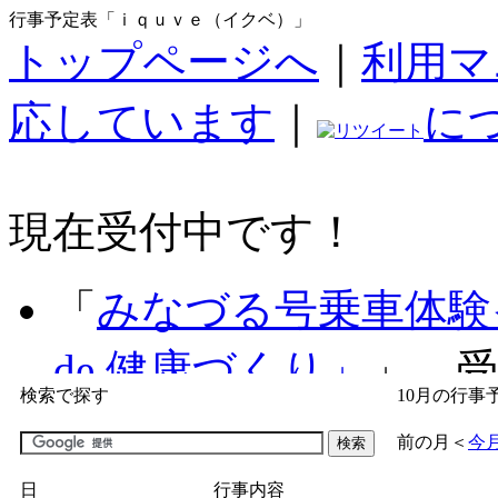
行事予定表「ｉｑｕｖｅ（イクベ）」
トップページへ
｜
利用マ
応しています
｜
に
現在受付中です！
「
みなづる号乗車体験
de 健康づくり」
」 受付
検索で探す
10月の行事
「
子育て交流広場「ば
前の月
＜
今
間：2026/07/09～2026/0
日
行事内容