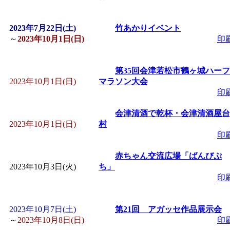
「
皆鶴姫のこびる塾～
2023年7月22日(土)
竹あかりイベント
～
2023年10月1日(日)
印
～
」 受付期間：～2026/
第35回会津若松市鶴ヶ城ハーフ
「
子育て講座「ばんび
2023年10月1日(日)
マラソン大会
印
2026/07/10～2026/08/2
会津清酒で乾杯・会津清酒屋台
2023年10月1日(日)
村
「
子育て交流広場「ば
印
間：2026/07/13～2026/0
赤ちゃん交流広場「ばんびぷ
2023年10月3日(火)
ち」
印
「
子育て交流広場「ば
2023年10月7日(土)
第21回 アガッセ作品展示会
間：2026/08/10～2026/0
～
2023年10月8日(日)
印