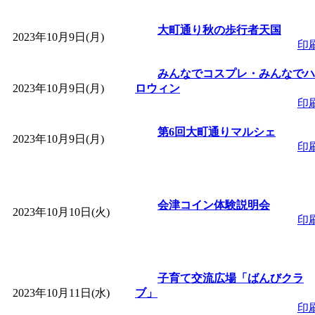
「
赤ちゃん子育て講座
大町通り秋の歩行者天国
2023年10月9日(月)
印
付期間：2026/08/10～20
みんなでコスプレ・みんなでハ
2023年10月9日(月)
「
赤ちゃん子育て講座
ロウィン
印
付期間：2026/08/10～20
第6回大町通りマルシェ
2023年10月9日(月)
印
「
まだまだ暑い！コミ
レクリエーション 障
会津コイン体験説明会
2023年10月10日(火)
印
ットせよ！
」 受付期間：
「
皆鶴姫のこびる塾～
子育て交流広場「ばんびクラ
2023年10月11日(水)
ブ」
印