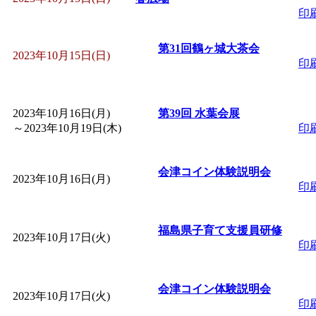
印
「
みなづる号乗車体験
第31回鶴ヶ城大茶会
2023年10月15日(日)
印
de 健康づくり」
」 受付
「
皆鶴姫のこびる塾～
2023年10月16日(月)
第39回 水葉会展
～
2023年10月19日(木)
印
～
」 受付期間：～2026/
会津コイン体験説明会
2023年10月16日(月)
「
みなづる号乗車体験
印
de 健康づくり」
」 受付
福島県子育て支援員研修
2023年10月17日(火)
印
会津コイン体験説明会
2023年10月17日(火)
印