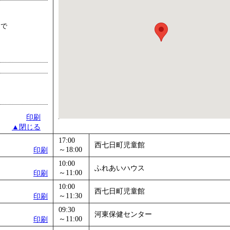
まで
印刷
▲閉じる
17:00
西七日町児童館
～18:00
印刷
10:00
ふれあいハウス
～11:00
印刷
10:00
西七日町児童館
～11:30
印刷
09:30
河東保健センター
～11:00
印刷