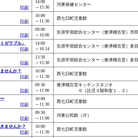
14:00
河東保健センター
～15:30
印刷
10:00
西七日町児童館
～11:30
印刷
09:00
生涯学習総合センター（會津稽古堂）市
～16:00
印刷
ミゼラブル」
14:00
生涯学習総合センター（會津稽古堂）多
～16:14
印刷
13:30
生涯学習総合センター（會津稽古堂）多
～15:30
印刷
ませんか？
10:00
西七日町児童館
～11:30
印刷
09:30
會津稽古堂キッチンスタジオ
～11:00
印刷
※（託児３階和室１．２）
〜
10:00
西七日町児童館
～11:30
印刷
09:30
河東公民館（2F）
～11:00
印刷
きませんか？
10:00
西七日町児童館
～11:30
印刷