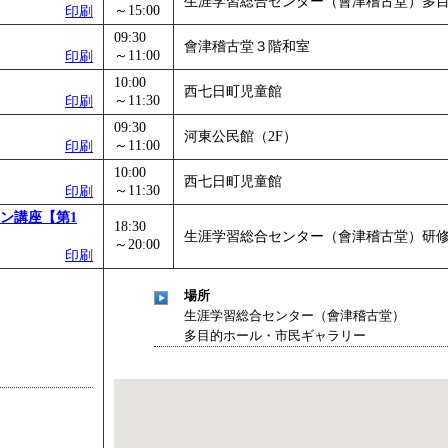
生涯学習総合センター（會津稽古堂）多
～15:00
印刷
」
」 受付期間：～2026/11/05
09:30
26/11/30
會津稽古堂３階和室
～11:00
印刷
」
」 受付期間：～2026/12/03
10:00
西七日町児童館
～11:30
印刷
09:30
河東公民館（2F）
～11:00
印刷
10:00
西七日町児童館
～11:30
印刷
ン講座【第1
18:30
生涯学習総合センター（會津稽古堂）研修
～20:00
印刷
場所
生涯学習総合センター（會津稽古堂）
多目的ホール・市民ギャラリー