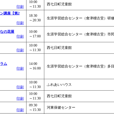
10:00
西七日町児童館
～11:30
印刷
ン講座【第2
18:30
生涯学習総合センター（會津稽古堂）研修
～20:30
印刷
なの花展
10:00
生涯学習総合センター（會津稽古堂）市
～17:00
印刷
10:00
西七日町児童館
～11:30
印刷
ラム
14:00
生涯学習総合センター（會津稽古堂）多
～16:00
印刷
10:00
ふれあいハウス
～11:30
印刷
10:00
西七日町児童館
～11:30
印刷
09:30
河東保健センター
～15:30
印刷