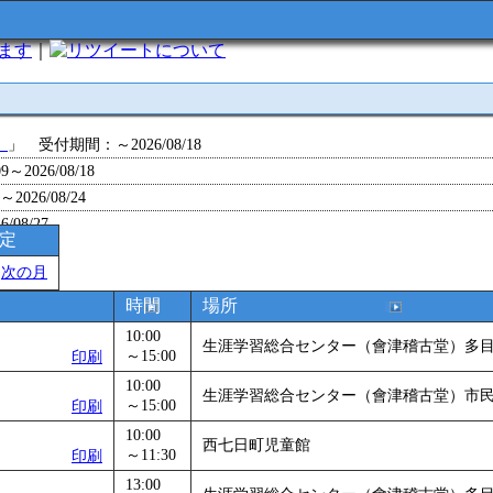
います
｜
について
」
」 受付期間：～2026/08/18
～2026/08/18
26/08/24
/08/27
予定
～2026/08/28
＞
次の月
～2026/09/01
0～2026/09/07
時間
場所
0～2026/09/11
10:00
生涯学習総合センター（會津稽古堂）多
ョン 障害物競争でお土産をゲットせよ！
～15:00
」 受付期間：～2026/09/13
印刷
26/09/14
10:00
生涯学習総合センター（會津稽古堂）市
～15:00
印刷
～2026/09/15
～2026/09/28
10:00
西七日町児童館
～11:30
印刷
」
」 受付期間：～2026/09/29
13:00
2026/09/30