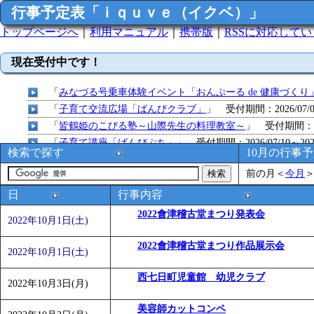
行事予定表「ｉｑｕｖｅ（イクベ）」
トップページへ
｜
利用マニュアル
｜
携帯版
｜
RSSに対応して
現在受付中です！
「
みなづる号乗車体験イベント「おんぷーる de 健康づくり
「
子育て交流広場「ばんびクラブ」
」 受付期間：2026/07/09
「
皆鶴姫のこびる塾～山際先生の料理教室～
」 受付期間：～20
「
子育て講座「ばんびぷち」
」 受付期間：2026/07/10～2026
検索で探す
10月の行事
「
子育て交流広場「ばんびクラブ」
」 受付期間：2026/07/13
前の月
＜
今月
「
子育て交流広場「ばんびクラブ」
」 受付期間：2026/08/10
「
赤ちゃん子育て講座「ばんびぷち」
」 受付期間：2026/08/1
日
行事内容
「
赤ちゃん子育て講座「ばんびぷち」
」 受付期間：2026/08/1
2022會津稽古堂まつり発表会
2022年10月1日(土)
「
まだまだ暑い！コミプの夏！！第11回 水中レクリエーシ
「
皆鶴姫のこびる塾～山際先生の料理教室～
」 受付期間：～20
2022會津稽古堂まつり作品展示会
2022年10月1日(土)
「
子育て交流広場「ばんびクラブ」
」 受付期間：2026/08/10
「
赤ちゃん交流広場「ばんびぷち」
西七日町児童館 幼児クラブ
」 受付期間：2026/08/10
2022年10月3日(月)
「
みなづる号乗車体験イベント「おんぷーる de 健康づくり
美容師カットコンペ
「
堂島地区歴史ウオークの参加者を募集します
」 受付期間：～