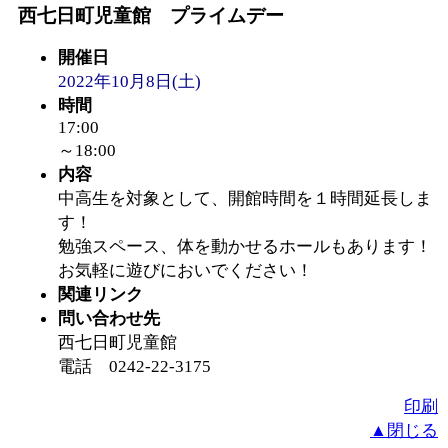
ットせよ！
」 受付期間：
西七日町児童館 プライムデー
「
開催日
皆鶴姫のこびる塾～
2022年10月8日(土)
時間
～
」 受付期間：～2026/
17:00
～18:00
「
子育て交流広場「ば
内容
中高生を対象として、開館時間を１時間延長しま
間：2026/08/10～2026/0
す！
勉強スペース、体を動かせるホールもあります！
お気軽に遊びにおいでください！
「
赤ちゃん交流広場「
関連リンク
問い合わせ先
間：2026/08/10～2026/0
西七日町児童館
電話 0242-22-3175
「
みなづる号乗車体験
印刷
▲閉じる
de 健康づくり」
」 受付