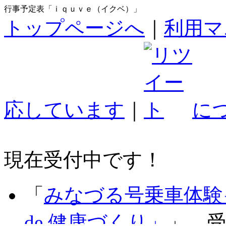
行事予定表「ｉｑｕｖｅ（イクベ）」
トップページへ
｜
利用マ
応しています
｜
に
現在受付中です！
「
みなづる号乗車体験
de 健康づくり」
」 受付