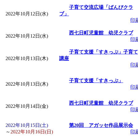
子育て交流広場「ばんびクラ
「
堂島地区歴史ウオー
2022年10月12日(水)
ブ」
印
す
」 受付期間：～2026/
西七日町児童館 幼児クラブ
2022年10月12日(水)
印
「
みなづる号乗車体験
子育て支援「すきっぷ」子育て
2022年10月13日(木)
講座
de 健康づくり」
」 受付
印
「
皆鶴姫のこびる塾～
子育て支援「すきっぷ」
2022年10月13日(木)
印
～
」 受付期間：～2026/
西七日町児童館 幼児クラブ
2022年10月14日(金)
印
「
みなづる号乗車体験
2022年10月15日(土)
第20回 アガッセ作品展示会
de 健康づくり」
」 受付
～
2022年10月16日(日)
印