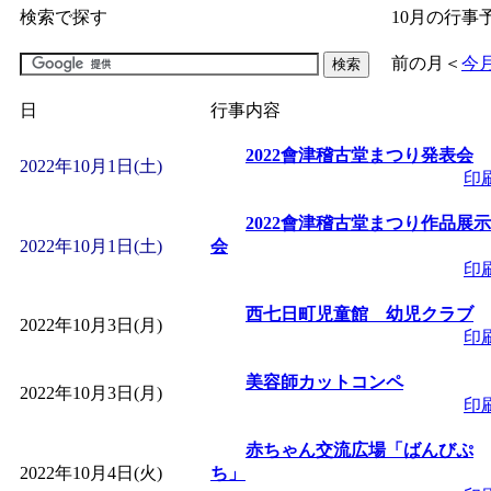
検索で探す
10月の行事
「
子育て交流広場「ば
前の月
＜
今
間：2026/07/09～2026/0
日
行事内容
「
皆鶴姫のこびる塾～
2022會津稽古堂まつり発表会
2022年10月1日(土)
印
～
」 受付期間：～2026/
2022會津稽古堂まつり作品展示
2022年10月1日(土)
会
印
「
子育て講座「ばんび
西七日町児童館 幼児クラブ
2022年10月3日(月)
2026/07/10～2026/08/2
印
美容師カットコンペ
「
子育て交流広場「ば
2022年10月3日(月)
印
赤ちゃん交流広場「ばんびぷ
間：2026/07/13～2026/0
2022年10月4日(火)
ち」