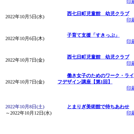
印
「
子育て交流広場「ば
西七日町児童館 幼児クラブ
2022年10月5日(水)
印
間：2026/08/10～2026/0
子育て支援「すきっぷ」
「
赤ちゃん子育て講座
2022年10月6日(木)
印
付期間：2026/08/10～20
西七日町児童館 幼児クラブ
2022年10月7日(金)
印
「
赤ちゃん子育て講座
働き女子のためのワーク・ライ
2022年10月7日(金)
フデザイン講座【第1回】
付期間：2026/08/10～20
印
「
まだまだ暑い！コミ
2022年10月8日(土)
とまりぎ美術館で待ちあわせ
～
2022年10月12日(水)
印
レクリエーション 障